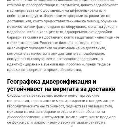
стокови дървообработващи инструменти, докато задълбочават
партньорствата си с доставчици на диференцирани или
собствени продукти. Формалните програми за развитие на
доставчиците, които предоставят техническа помощ, обучение
по качество или финансиране на оборудване, могат да ускорят
подобряването на капацитетите, едновременно създавайки
бариери за смяна на доставчик, които защитават инвестициите
в тези отношения. Редовните бизнес прегледи, които
анализират показателите за изпълнение на доставките,
метриките за качество и инициативите за подобряване,
осигуряват съгласуваност и позволяват своевременно
идентифициране на възникващи проблеми, преди те да се
превърнат в сериозни предизвикателства.
Географска диверсификация и
устойчивост на веригата за доставки
Скорошните прекъсвания, включително търговските
напрежения, карантинните мерки, свързани с пандемията, и
геополитическата нестабилност, подчертават уязвимостите,
присъщи на концентрираните стратегии за набавяне на
дървообработващи инструменти. Компаниите, които преди са
се фокусирали изключително върху оптимизирането на