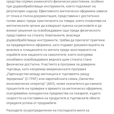
средства спрямо изминатото физическо разстояние, особено
при дървообработващи инструменти, които подлежат на
регулаторен надзор. Ефективното митническо оформяне зависи
от точна и пълна документация, представена с достатъчно
голям аванс преди пристигането на товара, което позволява на
митническите органи да извършат оценка на рисковете и да
вземат решения за освобождаване още преди физическото
представяне на стоката. Компаниите, внасящи
дървообработващи инструменти, трябва да прилагат практики
за предварително оформяне, като подават документацията за
внасяне и плащанията по митата преди акостирането на
корабите или кацането на самолетите, което осигурява
незабавно освобождаване веднага щом стоката стане
физически достъпна. Участието в програми за доверени
търговци, като например американската програма
„Партньорство между митницата и търговията срещу
тероризма“ (C-TPAT) или европейската схема „Овластен
икономически оператор“ (AEO), може значително да намали
процентите на проверки и времето за митническо оформяне,
осигурявайки конкурентни предимства на пазарите, където
скоростта на поставяне на продуктите в търговските обекти
определя успеха от продажбите.
Разходите за разпределение на последната миля за