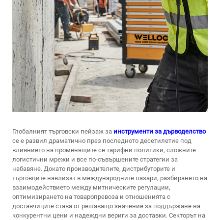
Глобалният търговски пейзаж за
инструменти за дърводелство
се е развил драматично през последното десетилетие под
влиянието на променящите се тарифни политики, сложните
логистични мрежи и все по-съвършените стратегии за
набавяне. Докато производителите, дистрибуторите и
търговците навлизат в международните пазари, разбирането на
взаимодействието между митническите регулации,
оптимизирането на товаропревоза и отношенията с
доставчиците става от решаващо значение за поддържане на
конкурентни цени и надеждни вериги за доставки. Секторът на