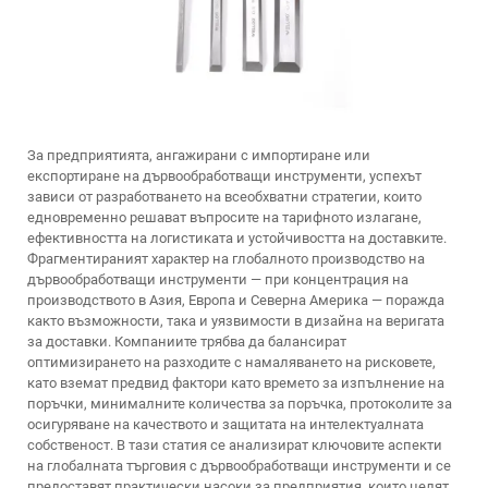
За предприятията, ангажирани с импортиране или
експортиране на дървообработващи инструменти, успехът
зависи от разработването на всеобхватни стратегии, които
едновременно решават въпросите на тарифното излагане,
ефективността на логистиката и устойчивостта на доставките.
Фрагментираният характер на глобалното производство на
дървообработващи инструменти — при концентрация на
производството в Азия, Европа и Северна Америка — поражда
както възможности, така и уязвимости в дизайна на веригата
за доставки. Компаниите трябва да балансират
оптимизирането на разходите с намаляването на рисковете,
като вземат предвид фактори като времето за изпълнение на
поръчки, минималните количества за поръчка, протоколите за
осигуряване на качеството и защитата на интелектуалната
собственост. В тази статия се анализират ключовите аспекти
на глобалната търговия с дървообработващи инструменти и се
предоставят практически насоки за предприятия, които целят