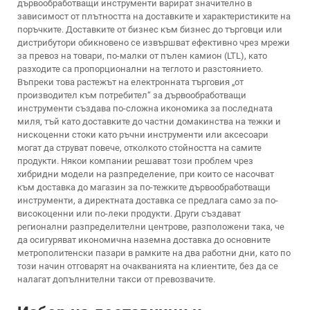
дървообработващи инструменти варират значително в
зависимост от плътността на доставките и характеристиките на
поръчките. Доставките от бизнес към бизнес до търговци или
дистрибутори обикновено се извършват ефективно чрез мрежи
за превоз на товари, по-малки от пълен камион (LTL), като
разходите са пропорционални на теглото и разстоянието.
Въпреки това растежът на електронната търговия „от
производител към потребител“ за дървообработващи
инструменти създава по-сложна икономика за последната
миля, тъй като доставките до частни домакинства на тежки и
нискоценни стоки като ръчни инструменти или аксесоари
могат да струват повече, отколкото стойността на самите
продукти. Някои компании решават този проблем чрез
хибридни модели на разпределение, при които се насочват
към доставка до магазин за по-тежките дървообработващи
инструменти, а директната доставка се предлага само за по-
високоценни или по-леки продукти. Други създават
регионални разпределителни центрове, разположени така, че
да осигуряват икономична наземна доставка до основните
метрополитенски пазари в рамките на два работни дни, като по
този начин отговарят на очакванията на клиентите, без да се
налагат допълнителни такси от превозвачите.