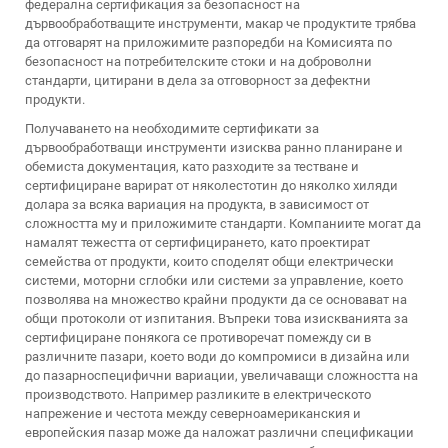
федерална сертификация за безопасност на
дървообработващите инструменти, макар че продуктите трябва
да отговарят на приложимите разпоредби на Комисията по
безопасност на потребителските стоки и на доброволни
стандарти, цитирани в дела за отговорност за дефектни
продукти.
Получаването на необходимите сертификати за
дървообработващи инструменти изисква ранно планиране и
обемиста документация, като разходите за тестване и
сертифициране варират от няколестотин до няколко хиляди
долара за всяка вариация на продукта, в зависимост от
сложността му и приложимите стандарти. Компаниите могат да
намалят тежестта от сертифицирането, като проектират
семейства от продукти, които споделят общи електрически
системи, моторни сглобки или системи за управление, което
позволява на множество крайни продукти да се основават на
общи протоколи от изпитания. Въпреки това изискванията за
сертифициране понякога се противоречат помежду си в
различните пазари, което води до компромиси в дизайна или
до пазарноспецифични вариации, увеличаващи сложността на
производството. Например разликите в електрическото
напрежение и честота между северноамериканския и
европейския пазар може да наложат различни спецификации