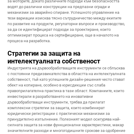
за моторите, докато различните подходи към безопасността
водят до различни конструкции на предпазни огради и
механизми за аварийно спиране. Успешното управление на
тези вариации изисква тясно сътрудничество между екипите
по развитие на продукти, регулаторни въпроси и производство,
за да се идентифицират подходи за проектиране, които
оптимизират процеса на сертифициране, още в началото на
процеса на разработка.
Стратегии за защита на
интелектуалната собственост
Индустрията на дървообработващите инструменти се сблъсква
с постоянни предизвикателства в областта на интелектуалната
собственост, тъй като успешните дизайн-решения често стават
обект на копиране, особено в юрисдикции със слаба
правоприлагателна практика в тази област. Компаниите, които
инвестирали в разработването на иновативни
дървообработващи инструменти, трябва да прилагат
комплексни стратегии за защита, които комбинират
юридически регистрации с практически механизми за
принудително изпълнение. Полезният модел осигурява най-
силната защита за нови функционални характеристики, макар
значителните разходи и многогодишните срокове за одобрение