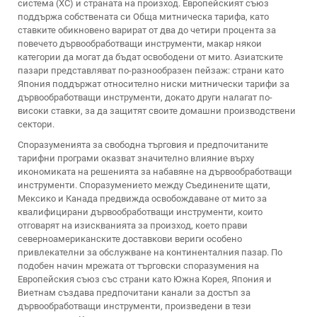
система (ХС) и страната на произход. Европейският съюз
поддържа собствената си Обща митническа тарифа, като
ставките обикновено варират от два до четири процента за
повечето дървообработващи инструменти, макар някои
категории да могат да бъдат освободени от мито. Азиатските
пазари представляват по-разнообразен пейзаж: страни като
Япония поддържат относително ниски митнически тарифи за
дървообработващи инструменти, докато други налагат по-
високи ставки, за да защитят своите домашни производствени
сектори.
Споразуменията за свободна търговия и предпочитаните
тарифни програми оказват значително влияние върху
икономиката на решенията за набавяне на дървообработващи
инструменти. Споразумението между Съединените щати,
Мексико и Канада предвижда освобождаване от мито за
квалифицирани дървообработващи инструменти, които
отговарят на изискванията за произход, което прави
северноамериканските доставкови вериги особено
привлекателни за обслужване на континенталния пазар. По
подобен начин мрежата от търговски споразумения на
Европейския съюз със страни като Южна Корея, Япония и
Виетнам създава предпочитани канали за достъп за
дървообработващи инструменти, произведени в тези