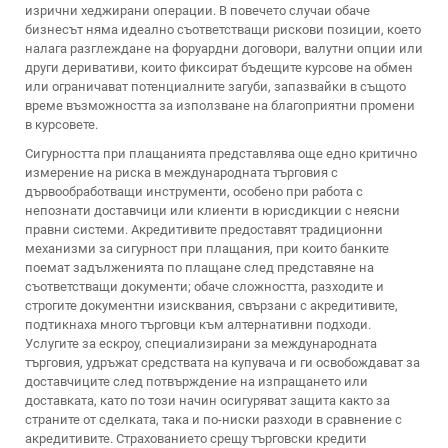
изрични хеджирани операции. В повечето случаи обаче
бизнесът няма идеално съответстващи рискови позиции, което
налага разглеждане на форуардни договори, валутни опции или
други деривативи, които фиксират бъдещите курсове на обмен
или ограничават потенциалните загуби, запазвайки в същото
време възможността за използване на благоприятни промени
в курсовете.
Сигурността при плащанията представлява още едно критично
измерение на риска в международната търговия с
дървообработващи инструменти, особено при работа с
непознати доставчици или клиенти в юрисдикции с неясни
правни системи. Акредитивите предоставят традиционни
механизми за сигурност при плащания, при които банките
поемат задълженията по плащане след представяне на
съответстващи документи; обаче сложността, разходите и
строгите документни изисквания, свързани с акредитивите,
подтикнаха много търговци към алтернативни подходи.
Услугите за ескроу, специализирани за международната
търговия, удръжат средствата на купувача и ги освобождават за
доставчиците след потвърждение на изпращането или
доставката, като по този начин осигуряват защита както за
страните от сделката, така и по-ниски разходи в сравнение с
акредитивите. Страхованието срещу търговски кредити