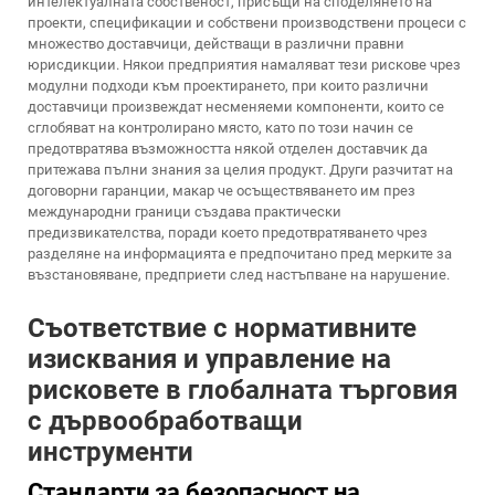
интелектуалната собственост, присъщи на споделянето на
проекти, спецификации и собствени производствени процеси с
множество доставчици, действащи в различни правни
юрисдикции. Някои предприятия намаляват тези рискове чрез
модулни подходи към проектирането, при които различни
доставчици произвеждат несменяеми компоненти, които се
сглобяват на контролирано място, като по този начин се
предотвратява възможността някой отделен доставчик да
притежава пълни знания за целия продукт. Други разчитат на
договорни гаранции, макар че осъществяването им през
международни граници създава практически
предизвикателства, поради което предотвратяването чрез
разделяне на информацията е предпочитано пред мерките за
възстановяване, предприети след настъпване на нарушение.
Съответствие с нормативните
изисквания и управление на
рисковете в глобалната търговия
с дървообработващи
инструменти
Стандарти за безопасност на