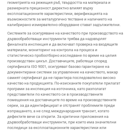
геометрията на режещия ръб, твърдостта на материала и
размерната прецизност директно влияят върху
експлоатационните характеристики, верификацията на
възможностите за металургично тестване и наличието на
калибрирано измервателно оборудване стават задължителни.
Системите за осигуряване на качеството при производството на
дървообработващи инструменти трябва да надхвърлят
финалната инспекция и да включват проверка на входящите
материали, мониторинг на контрола на процеса и
статистическо пробоотборно изследване по време на целия
производствен цикъл. Доставчиците, работещи според
сертификата ISO 9001, осигуряват базово гарантиране на
документирани системи за управление на качеството, макар
самият сертификат да не гарантира последователно високо
качество на продукцията. По-изисканите покупатели прилагат
програми за инспекция на източника, като разполагат
представители по качеството си в производствените
помещения на доставчиците по време на производствените
серии, за да идентифицират и отстранят проблемите преди
изпращането, а не след международния транзит, когато
дефектите вече са открити. За критични приложения на
дървообработващи инструменти, при които има значителни
последици за експлоатационните характеристики или