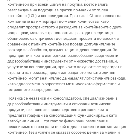
контейнери при всеки цикъл на покупка, което налага
разглеждане на подходи за пратки по-малки от пълен
контейнер (LCL) и консолидация. Пратките LCL позволяват на
компаниите да импортират по-малки количества, като
споделят пространството и разходите за контейнерите с други
изпращачи, макар че транспортните разходи на единица
обикновено са с тридесет до петдесет процента по-високи в
сравнение с пълните контейнери поради допълнителните
разходи за обработка, документация и деконсолидация. За
предприятия, които импортират разнообразни асортименти
дървообработващи инструменти от множество доставчици,
услугите за консолидация, при които покупките се агрегират в
страната на произход преди изпращането им като единен
контейнер, могат значително да намалят логистичните разходи,
като едновременно опростяват митническото оформление и
вътрешното разпределение.
Появиха се независими консолидатори, специализирани в
дървообработващи инструменти и свързани технически
продукти, в основните производствени региони, които
предлагат графици за консолидация, функциониращи като
автобусни линии — тръгват по фиксирани разписания,
независимо от това дали някой отделен клиент е запълнил цял
контейнер. Тези услуги се оказват особено ценни за малки и