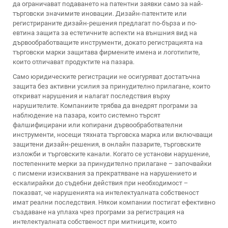
да ограничават подаването на патентни заявки само за най-
търговски значимите иновации. Дизайн-патентите или
регистрираните дизайн-решения предлагат по-бърза и по-
евтина защита за естетичните аспекти на външния вид на
дървообработващите инструменти, докато регистрацията на
търговски марки защитава фирмените имена и логотипите,
които отличават продуктите на пазара.
Само юридическите регистрации не осигуряват достатъчна
защита без активни усилия за принудително прилагане, които
откриват нарушения и налагат последствия върху
нарушителите. Компаниите трябва да внедрят програми за
наблюдение на пазара, които системно търсят
фалшифицирани или копирани дървообработвателни
инструменти, носещи тяхната търговска марка или включващи
защитени дизайн-решения, в онлайн пазарите, търговските
изложби и търговските канали. Когато се установи нарушение,
постепенните мерки за принудително прилагане – започвайки
с писмени изисквания за прекратяване на нарушението и
ескалирайки до съдебни действия при необходимост –
показват, че нарушенията на интелектуалната собственост
имат реални последствия. Някои компании постигат ефективно
създаване на уплаха чрез програми за регистрация на
интелектуалната собственост при митниците, които