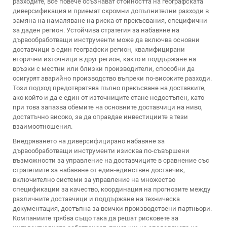
разходите, все повече осъзнават стойността на географската
диверсификация и приемат скромни допълнителни разходи в
замяна на намаляване на риска от прекъсвания, специфични
за даден регион. Устойчива стратегия за набавяне на
дървообработващи инструменти може да включва основни
доставчици в един географски регион, квалифицирани
вторични източници в друг регион, както и поддържане на
връзки с местни или близки производители, способни да
осигурят аварийно производство въпреки по-високите разходи.
Този подход предотвратява пълно прекъсване на доставките,
ако който и да е един от източниците стане недостъпен, като
при това запазва обемите на основните доставчици на ниво,
достатъчно високо, за да оправдае инвестициите в тези
взаимоотношения.
Внедряването на диверсифицирано набавяне за
дървообработващи инструменти изисква по-съвършени
възможности за управление на доставчиците в сравнение със
стратегиите за набавяне от един-единствен доставчик,
включително системи за управление на множество
спецификации за качество, координация на прогнозите между
различните доставчици и поддържане на техническа
документация, достъпна за всички производствени партньори.
Компаниите трябва също така да решат рисковете за