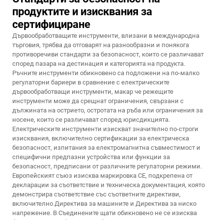
продуктите и изисквания за
сертифициране
Дървообработващите инструменти, влизани в международна
търговия, трябва да отговарят на разнообразни и понякога
противоречиви стандарти за безопасност, които се различават
според пазара на дестинация и категорията на продукта.
Ръчните инструменти обикновено са подложени на по-малко
регулаторни бариери в сравнение с електрическите
дървообработващи инструменти, макар че режещите
инструменти може да срещнат ограничения, свързани с
дължината на острието, остротата на ръба или ограничения за
носене, които се различават според юрисдикцията.
Електрическите инструменти изискват значително по-строги
изисквания, включително сертификации за електрическа
безопасност, изпитания за електромагнитна съвместимост и
специфични предпазни устройства или функции за
безопасност, предписани от различните регулаторни режими.
Европейският съюз изисква маркировка CE, подкрепена от
декларации за съответствие и техническа документация, която
демонстрира съответствие със съответните директиви,
включително Директива за машините и Директива за ниско
напрежение. В Съединените щати обикновено не се изисква