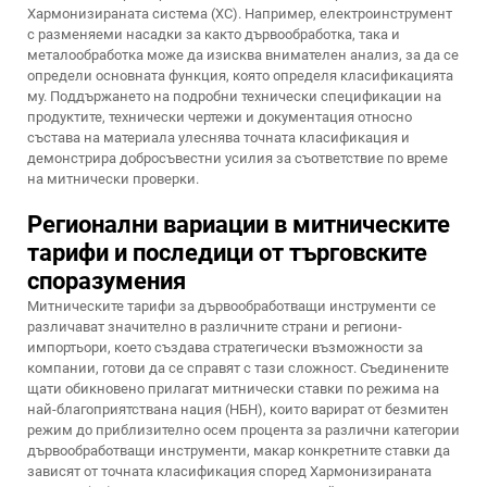
Хармонизираната система (ХС). Например, електроинструмент
с разменяеми насадки за както дървообработка, така и
металообработка може да изисква внимателен анализ, за да се
определи основната функция, която определя класификацията
му. Поддържането на подробни технически спецификации на
продуктите, технически чертежи и документация относно
състава на материала улеснява точната класификация и
демонстрира добросъвестни усилия за съответствие по време
на митнически проверки.
Регионални вариации в митническите
тарифи и последици от търговските
споразумения
Митническите тарифи за дървообработващи инструменти се
различават значително в различните страни и региони-
импортьори, което създава стратегически възможности за
компании, готови да се справят с тази сложност. Съединените
щати обикновено прилагат митнически ставки по режима на
най-благоприятствана нация (НБН), които варират от безмитен
режим до приблизително осем процента за различни категории
дървообработващи инструменти, макар конкретните ставки да
зависят от точната класификация според Хармонизираната