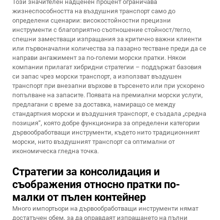
Този значителен надценен процент ограничава
жизнеспособността на въздушния транспорт само до
определени сценарии: високостойностни прецизни
инструменти с благоприятно съотношение стойност/тегло,
спешни заместващи изпращания за критично важни клиенти
или първоначални количества за пазарно тестване преди да се
направи ангажимент за по-големи морски пратки. Някои
компании прилагат хибридни стратегии – поддържат базовия
си запас чрез морски транспорт, а използват въздушен
транспорт при внезапни върхове в търсенето или при ускорено
попълване на запасите. Появата на премиални морски услуги,
предлагани с време за доставка, намиращо се между
стандартния морски и въздушния транспорт, е създала „средна
позиция“, която добре функционира за определени категории
дървообработващи инструменти, където нито традиционният
морски, нито въздушният транспорт са оптимални от
икономическа гледна точка.
Стратегии за консолидация и
съображения относно пратки по-
малки от пълен контейнер
Много импортьори на дървообработващи инструменти нямат
достатъчен обем, за да оправдаят изпращането на пълни