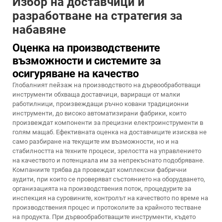
Избор на доставчици и
разработване на стратегия за
набавяне
Оценка на производствените
възможности и системите за
осигуряване на качество
Глобалният пейзаж на производството на дървообработващи
инструменти обхваща доставчици, вариращи от малки
работилници, произвеждащи ръчно ковани традиционни
инструменти, до високо автоматизирани фабрики, които
произвеждат компоненти за прецизни електроинструменти в
голям мащаб. Ефективната оценка на доставчиците изисква не
само разбиране на текущите им възможности, но и на
стабилността на техните процеси, зрелостта на управлението
на качеството и потенциала им за непрекъснато подобряване.
Компаниите трябва да провеждат комплексни фабрични
аудити, при които се проверяват състоянието на оборудването,
организацията на производствения поток, процедурите за
инспекция на суровините, контролът на качеството по време на
производствения процес и протоколите за крайното тестване
на продукта. При дървообработващите инструменти, където