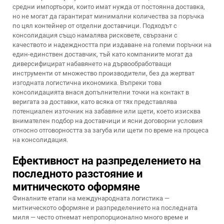
средни импортьори, които имат нужда от постоянна доставка,
но не могат да гарантират минимални количества за поръчка
по цял контейнер от отделни доставчици. Подходът с
консолидация също намалява рисковете, свързани с
качеството и надеждността при издаване на големи поръчки на
един-единствен доставчик, тъй като компаниите могат да
диверсифицират набавянето на дървообработващи
инструменти от множество производители, без да жертват
изгодната логистична икономика. Въпреки това
консолидацията внася допълнителни точки на контакт в
веригата за доставки, като всяка от тях представлява
потенциален източник на забавяне или щети, което изисква
внимателен подбор на доставчици и ясни договорни условия
относно отговорността за загуба или щети по време на процеса
на консолидация.
Ефективност на разпределението на
последното разстояние и
митническото оформяне
Финалните етапи на международната логистика —
митническото оформяне и разпределението на последната
миля — често отнемат непропорционално много време и