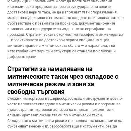
юрисдикции. Компаниите могат да постигнат значителни
икономически предимства чрез структуриране на своите
доставкови вериги така, че да използват тези споразумения,
макар това да изисква внимателно следене на изискванията за
съответствие с правилата за произход, документационните
изисквания и процедурите за издаване на сертификат за
произход. Стратегическата стойност на тарифното инженерство
— проектирането на доставкови вериги специално с цел
минимизиране на митническата облага — е нараснала, тъй
като глобалните тарифни структури са станали по-сложни и
диференцирани.
Стратегии за намаляване на
митническите такси чрез складове с
митнически режим и зони за
свободна търговия
Сложни импортьори на дървообработващи инструменти все по-
често използват складове с митнически режим и програми за
чуждестранни търговски зони, за да отложат, намалят или
елиминират задълженията си по митнически такси.
Складовете с митнически режим позволяват на компаниите да
съхраняват внесени дървообработващи инструменти, без да