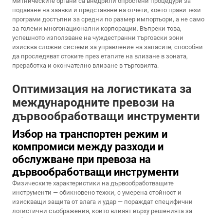
митническите органи са внедрили опростени процедури за
подаване на заявки и представяне на отчети, което прави тези
програми достъпни за средни по размер импортьори, а не само
за големи многонационални корпорации. Въпреки това,
успешното използване на чуждестранни търговски зони
изисква сложни системи за управление на запасите, способни
да проследяват стоките през етапите на влизане в зоната,
преработка и окончателно влизане в търговията.
Оптимизация на логистиката за
международните превози на
дървообработващи инструменти
Избор на транспортен режим и
компромиси между разходи и
обслужване при превоза на
дървообработващи инструменти
Физическите характеристики на дървообработващите
инструменти — обикновено тежки, с умерена стойност и
изискващи защита от влага и удар — пораждат специфични
логистични съображения, които влияят върху решенията за