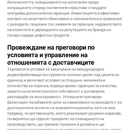
безопасността, извършването на изпитания преди
изпращането според съответните отраслови стандарти
осигурява допълнителна гаранция. Инвестицията в ефективен
контрол на качеството обикновено е незначителна в сравнение
с разходите, свързани със заявките за гаранция, недоволството
на клиентите и увреждането на репутацията на бранда на
пазара поради дефектни продукти.
Провеждане на преговори по
условията и управление на
отношенията с доставчиците
Търговските условия за закупуване на международни
дървообработващи инструменти излизат далеч зад цената на
единица и включват условия за плащане, минимални
количества за поръчка, водещо време, гаранции за качество,
защита на интелектуалната собственост и договорени
разпоредби за ексклузивност. Успешните преговори
балансират незабавните цели за намаляване на разходите с по-
дългосрочните аспекти на взаимоотношенията, като се има
предвид, че доставчиците, които реализират разумни маржове,
по-вероятно ще отделят приоритет на планирането на
производството, ще приемат промени в дизайна и ще
поддържат последователно качество в сравнение с тези, които