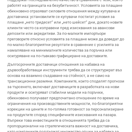
работят на границата на безубитъчност. Условията за плащане
обикновено отразяват силовите отношения между купувача и
доставчика: установилите се купувачи постигат условия за
плащане „нето тридесет“ или „нето шейсет“ дни, докато новите
клиенти често са изправени пред изисквания за авансови
депозити или акредитиви. За по-малките импортьори
преговорите относно условията за плащане може да доведат до
по-малко благоприятни резултати в сравнение с усилията за
намаляване на минималните количества за поръчка или
осигуряване на по-гъвкаво графициране на доставките.
Дългосрочните доставчици отношения за набавка на
дървообработващи инструменти трябва да се структурират въз
основа на взаимно създаване на стойност, а не само на
трансакционни размяни. Компаниите, които споделят прогнози
за търсенето, включват доставчиците в разработката на нови
продукти и осигуряват стабилни модели на поръчки,
обикновено получават предпочитано отношение по време на
ограничения на производствените мощности, по-благоприятни
корекции на цените и по-голяма готовност за персонализиране
на продуктите според специфичните изисквания на пазара.
Въпреки това инвестициите в отношенията трябва да са
пропорционални на стратегическата важност на доставчика,
като компаниите поддържат множество опции за набавка за