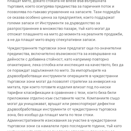
плащат мито, докато стоката не влезе във вътрешната
търговия, което осигурява предимства за паричния поток и
позволява по-гъвкаво управление на запасите. Тази подредба
се оказва особено ценна за предприятия, които поддържат
големи запаси от
Инструменти за дърводелство
за
разпространение в множество пазари, тъй като могат да
отложат плащането на мито до момента на реалните продажби,
а не да плащат мито върху спекулативни запаси.
Чуждестранните търговски зони предлагат още по-значителни
предимства, включително възможността за извършване на
дейности с добавена стойност, като например повторно
опакетиране, лека сглобка или инспекция на качеството, без да
се пораждат задължения по мито. За импортьорите на
дървообработващи инструменти операциите в чуждестранни
търговски зони могат да позволят стратегии за инверсия на
митата, при които готовите изделия влизат под по-ниски
тарифни класификации в сравнение с тези, които биха били
приложими отделно към съставните части. Компаниите също
могат да унищожават, връщат или реекспортират дефектни
дървообработващи инструменти от чуждестранна търговска
зона, без изобщо да плащат мита по тези стоки.
Административните изисквания за участие в чуждестранни
търговски зони са намалели през последните години, тъй като