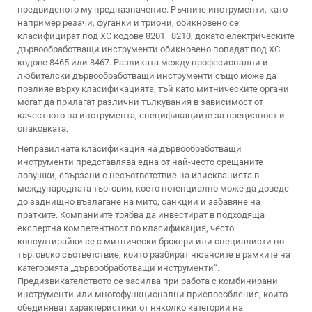
предвиденото му предназначение. Ръчните инструменти, като
например резачи, фуганки и триони, обикновено се
класифицират под ХС кодове 8201–8210, докато електрическите
дървообработващи инструменти обикновено попадат под ХС
кодове 8465 или 8467. Разликата между професионални и
любителски дървообработващи инструменти също може да
повлияе върху класификацията, тъй като митническите органи
могат да прилагат различни тълкувания в зависимост от
качеството на инструмента, спецификациите за прецизност и
опаковката.
Неправилната класификация на дървообработващи
инструменти представлява една от най-често срещаните
ловушки, свързани с несъответствие на изискванията в
международната търговия, което потенциално може да доведе
до заднищно възлагане на мито, санкции и забавяне на
пратките. Компаниите трябва да инвестират в подходяща
експертна компетентност по класификация, често
консултирайки се с митнически брокери или специалисти по
търговско съответствие, които разбират нюансите в рамките на
категорията „дървообработващи инструменти“.
Предизвикателството се засилва при работа с комбинирани
инструменти или многофункционални приспособления, които
обединяват характеристики от няколко категории на