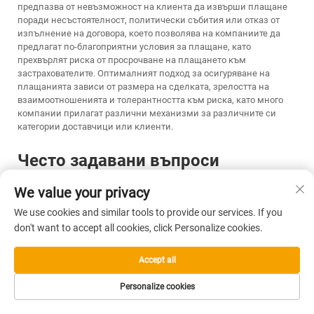
предпазва от невъзможност на клиента да извърши плащане
поради несъстоятелност, политически събития или отказ от
изпълнение на договора, което позволява на компаниите да
предлагат по-благоприятни условия за плащане, като
прехвърлят риска от просрочване на плащането към
застрахователите. Оптималният подход за осигуряване на
плащанията зависи от размера на сделката, зрелостта на
взаимоотношенията и толерантността към риска, като много
компании прилагат различни механизми за различните си
категории доставчици или клиенти.
Често задавани въпроси
Какви са типичните митнически
We value your privacy
тарифи за внасяне на
We use cookies and similar tools to provide our services. If you
дървообработващи инструменти в
don't want to accept all cookies, click Personalize cookies.
основните пазари?
Митническите тарифи за дървообработващи инструменти се
Accept all
различават значително в зависимост от категорията на
продукта и пазара на дестинация. В Съединените щати
Personalize cookies
повечето ръчни дървообработващи инструменти подлежат на
митнически такси в диапазона от безмитен режим до