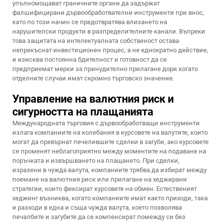
упълномощават граничните органи да задържат
фалшифицирани дървообработвателни инструменти при внос,
като по този начин се предотвратява влизането на
нарушителски продукти в разпределителните канали. Въпреки
това защитата на интелектуалната собственост остава
непрекъснат инвестиционен процес, а не еднократно действие,
и изисква постоянна бдителност и готовност да се
предприемат мерки за принудително прилагане дори когато
отделните случаи имат скромно търговско значение.
Управление на валютния риск и
сигурността на плащанията
Международната търговия с дървообработващи инструменти
излага компаниите на колебания в курсовете на валутите, които
могат да превърнат печелившите сделки в загуби, ако курсовете
се променят неблагоприятно между моментите на подаване на
поръчката и извършването на плащането. При сделки,
изразени в чужда валута, компаниите трябва да избират между
поемане на валютния риск или прилагане на хеджирани
стратегии, които фиксират курсовете на обмен. Естественият
хеджинг възниква, когато компаниите имат както приходи, така
и разходи в една и съща чужда валута, което позволява
печалбите и загубите да се компенсират помежду си без