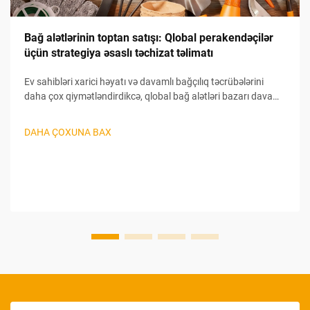
Bağ alətlərinin toptan satışı: Qlobal perakendəçilər
üçün strategiya əsaslı təchizat təlimatı
Ev sahibləri xarici həyatı və davamlı bağçılıq təcrübələrini
daha çox qiymətləndirdikcə, qlobal bağ alətləri bazarı davam
etməkdədir. Mənfəətli toptan satış imkanları axtaran
perakendlər üçün bağ alətlərinin təchizatının xüsusiyyətlərini
DAHA ÇOXUNA BAX
anlamaq...