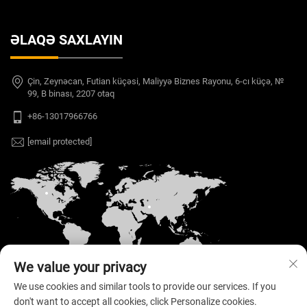
ƏLAQƏ SAXLAYIN
Çin, Zeynəcan, Futian küçəsi, Maliyyə Biznes Rayonu, 6-cı küçə, №
99, B binası, 2207 otaq
+86-13017966766
[email protected]
We value your privacy
We use cookies and similar tools to provide our services. If you
don't want to accept all cookies, click Personalize cookies.
Müəlliflik hüququ © 2026 Welloo Electronic