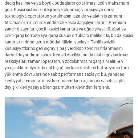
dəqiq kəsilmə və ya böyük budaqların çıxarılması üçün maksimum
güc. Kəsici sistemə inteqrasiya olunmuş vibrasiyaya qarşı
texnologiya operatorun yorulmasını azaldır və alətin iş zamanı
titrəməsini minimuma endirərək kəsici dəqiqliyini artırır. Premium
zəncir dizaynları çox iti kəsici kənarlara və ağac şirəsi, rütubət və
çirkə qarşı korroziyaya qarşı xüsusi örtüklərə malikdir ki, bu da kəsici
kənarların daha uzun müddət itiliyini saxlayır. Təhlükəsizlik
xüsusiyyətlərinə geri sıçrayış baş verdikdə zəncirin fırlanmasını
dərhal dayandıran zəncir frenləri daxildir; bu da alətin gözlənilməz
reaksiyaları zamanı operatorun zədələnməsini qarşısını alır. Ən
yaxşı akkumulyatorlu qol bıçağının kəsici sistemi batareyanın tam
yüklənmə dövrü ərzində sabit performans saxlayır; bu, yanacaq
keyfiyyəti, temperatur və komponentlərin aşınması səbəbilə güc
dəyişiklikləri yaşaya bilən qaz mühərriklərindən fərqlənir.