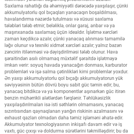
Saxlama rahatlığı da əhəmiyyətli dərəcədə yaxşılaşır, çünki
akkumulyatorlu qol bıçaqları yanacaqın boşaldılması,
havalandırma nəzərdə tutulması və xüsusi saxlama
tələbləri tələb etmir; beləliklə, onlar garaj, anbar və ya
maşınxanada saxlamaq üçün idealdır. İşlətmə xərcləri
zaman keçdikcə azalır, çünki yanacaq alınması tamamilə
ləğv olunur və texniki xidmət xərcləri azalır; yalnız bəzən
zəncirin itilənməsi və dəyişdirilməsi tələb olunur. Hava
şəraitindən asılı olmamaq müxtəlif şəraitdə işlətməyə
imkan verir: soyuq havada yanacağın donması, karburator
problemləri və işə salma çətinlikləri kimi problemlər yoxdur.
Ən yaxşı akkumulyatorlu qol bıçağı akkumulyatorun yük
səviyyəsinin bütün dövrü boyu sabit güc təmin edir; bu,
yanacaq bitdikcə və ya komponentlər aşınarkən güc itirən
benzin mühərrikli alətlərdən fərqlənir. Təhlükəsizlik
yaxşılaşdırılmaları isə isti səthlərin olmamasını, yanacaq
sızıntısından qaynaqlanan yanğın riskinin azalmasını və
exhaust qazları olmadan daha təmiz işləməni əhatə edir.
Akkumulyator texnologiyasının inkişafı davam edir və iş
vaxtı, güc çıxışı və doldurma sürətlərini təkmilləşdirir; bu da