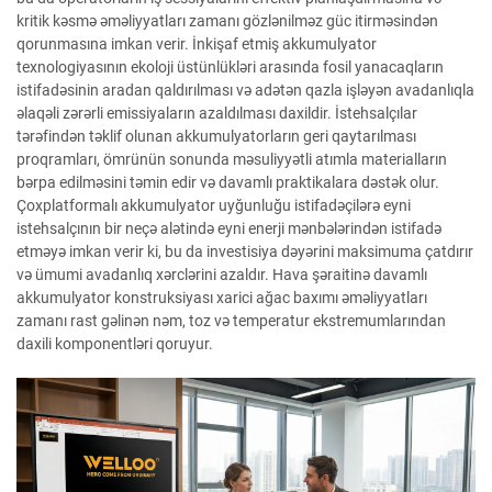
kritik kəsmə əməliyyatları zamanı gözlənilməz güc itirməsindən
qorunmasına imkan verir. İnkişaf etmiş akkumulyator
texnologiyasının ekoloji üstünlükləri arasında fosil yanacaqların
istifadəsinin aradan qaldırılması və adətən qazla işləyən avadanlıqla
əlaqəli zərərli emissiyaların azaldılması daxildir. İstehsalçılar
tərəfindən təklif olunan akkumulyatorların geri qaytarılması
proqramları, ömrünün sonunda məsuliyyətli atımla materialların
bərpa edilməsini təmin edir və davamlı praktikalara dəstək olur.
Çoxplatformalı akkumulyator uyğunluğu istifadəçilərə eyni
istehsalçının bir neçə alətində eyni enerji mənbələrindən istifadə
etməyə imkan verir ki, bu da investisiya dəyərini maksimuma çatdırır
və ümumi avadanlıq xərclərini azaldır. Hava şəraitinə davamlı
akkumulyator konstruksiyası xarici ağac baxımı əməliyyatları
zamanı rast gəlinən nəm, toz və temperatur ekstremumlarından
daxili komponentləri qoruyur.