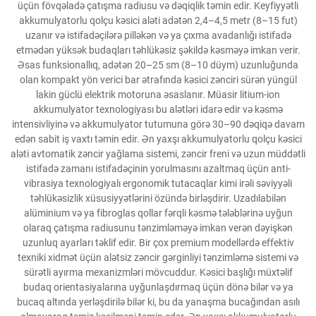
üçün fövqəladə çatışma radiusu və dəqiqlik təmin edir. Keyfiyyətli
akkumulyatorlu qolçu kəsici aləti adətən 2,4–4,5 metr (8–15 fut)
uzanır və istifadəçilərə pilləkən və ya çıxma avadanlığı istifadə
etmədən yüksək budaqları təhlükəsiz şəkildə kəsməyə imkan verir.
Əsas funksionallıq, adətən 20–25 sm (8–10 düym) uzunluğunda
olan kompakt yön verici bar ətrafında kəsici zənciri sürən yüngül
lakin güclü elektrik motoruna əsaslanır. Müasir litium-ion
akkumulyator texnologiyası bu alətləri idarə edir və kəsmə
intensivliyinə və akkumulyator tutumuna görə 30–90 dəqiqə davam
edən sabit iş vaxtı təmin edir. Ən yaxşı akkumulyatorlu qolçu kəsici
aləti avtomatik zəncir yağlama sistemi, zəncir freni və uzun müddətli
istifadə zamanı istifadəçinin yorulmasını azaltmaq üçün anti-
vibrasiya texnologiyalı ergonomik tutacaqlar kimi irəli səviyyəli
təhlükəsizlik xüsusiyyətlərini özündə birləşdirir. Uzadılabilən
alüminium və ya fibroglas qollar fərqli kəsmə tələblərinə uyğun
olaraq çatışma radiusunu tənzimləməyə imkan verən dəyişkən
uzunluq ayarları təklif edir. Bir çox premium modellərdə effektiv
texniki xidmət üçün alətsiz zəncir gərginliyi tənzimləmə sistemi və
sürətli ayırma mexanizmləri mövcuddur. Kəsici başlığı müxtəlif
budaq orientasiyalarına uyğunlaşdırmaq üçün dönə bilər və ya
bucaq altında yerləşdirilə bilər ki, bu da yanaşma bucağından asılı