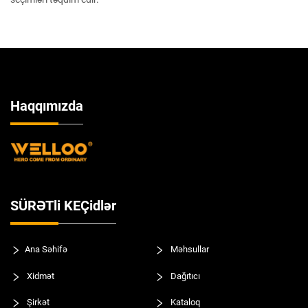
Haqqımızda
SÜRƏTli KEÇidlər
Ana Səhifə
Məhsullar
Xidmət
Dağıtıcı
Şirkət
Kataloq