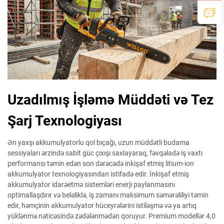
Uzadılmış İşləmə Müddəti və Tez
Şarj Texnologiyası
Ən yaxşı akkumulyatorlu qol bıçağı, uzun müddətli budama
sessiyaları ərzində sabit güc çıxışı saxlayaraq, fəvqəladə iş vaxtı
performansı təmin edən son dərəcədə inkişaf etmiş litium-ion
akkumulyator texnologiyasından istifadə edir. İnkişaf etmiş
akkumulyator idarəetmə sistemləri enerji paylanmasını
optimallaşdırır və beləliklə, iş zamanı maksimum səmərəliliyi təmin
edir, həmçinin akkumulyator hüceyrələrini istiləşmə və ya artıq
yüklənmə nəticəsində zədələnmədən qoruyur. Premium modellər 4,0