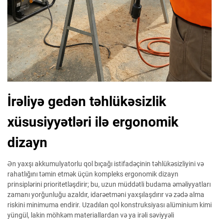
İrəliyə gedən təhlükəsizlik
xüsusiyyətləri ilə ergonomik
dizayn
Ən yaxşı akkumulyatorlu qol bıçağı istifadəçinin təhlükəsizliyini və
rahatlığını təmin etmək üçün kompleks ergonomik dizayn
prinsiplərini prioritetləşdirir; bu, uzun müddətli budama əməliyyatları
zamanı yorğunluğu azaldır, idarəetməni yaxşılaşdırır və zədə alma
riskini minimuma endirir. Uzadılan qol konstruksiyası alüminium kimi
yüngül, lakin möhkəm materiallardan və ya irəli səviyyəli