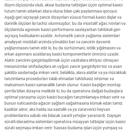
düym ölçüsündə olub, əksər budama tətbiqləri üçün optimal kəsici
tutum təmin edərkən idarə oluna bilən çəki paylanması qoruyur.
Aşağı geri sıçrayışlı zəncir dizaynları xüsusi formalı kəsici dişlər və
dərinlik ölçüləri ilə təchiz olunmuşdur; bu da müxtəlif ağac növləri və
ölçülərində agressiv kəsici performansı saxlayarkən təhlükəli geri
sıçrayış hadisələrini azaldır. Avtomatik zəncir yağlama sistemləri
əməliyyat müddəti ərzində yönəldici bar və zəncirin davamlı
yağlanmasını təmin edir ki, bu da sürtünməni, istilik yığılmasını və
erkən aşınmanı azaldaraq kəsici komponentlərin ömrünü uzadır.
Alətin zəncirini gərginləşdirmək üçün vasitələrə ehtiyac olmayan
mexanizmlər istifadəçilərə ən uyğun zəncir gərginliyini tez və asan
şəkildə saxlamağa imkan verir; beləliklə, əlavə alətlər və ya mürəkkəb
tənzimləmə prosedurları tələb etmədən təhlükəsiz istismar və
maksimum kəsici səmərəlilik təmin olunur. Kəsici başlığın montajı
çevrilə bilən dizayna malikdir ki, bu da operatora dalğalı budaqlara
optimal yanaşma üçün kəsici bucağını tənzimləməyə imkan verir və
bunun nəticəsində ağacın sağlam sağalmasına kömək edən təmiz
kəsiklər alınır; əks halda isə xəstəlik və ya zərərverici heyvan
problemlərinə səbəb ola biləcək zərərli yırtıqlar yaranardı. Dəyişən
sürətli idarəetmə sistemləri operatora müəyyən tətbiqlər üçün kəsici
sürəti seçməyə imkan verir: həssas budama işləri üçün yumşaq və