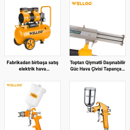
Fabrikadan birbaşa satış
Toptan Qiymətli Daşınabilir
elektrik hava
Güc Hava Çivisi Tapançası
kompressorları, hava yeri
Yüksək Güclü Manual Çivi
100L/dəq, 1300 Vt elektrik
Tapançası
soyuducu kompressorlar