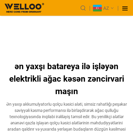
AZ
ən yaxşı batareya ilə işləyən
elektrikli ağac kəsən zəncirvari
maşın
Ən yaxşı akkumulyatorlu qolçu kəsici aləti, simsiz rahatlığı peşəkar
səviyyəli kəsmə performansı ilə birləşdirərək ağac qulluğu
texnologiyasında inqilabi irəliləyiş təmsil edir. Bu yenilikçi alətlər
ənənəvi qazla işləyən qolçu kəsici alətlərinin məhdudiyyətlərini
aradan qaldırır və yuxarıda yerləşən budaqların düzgün kəsilməsi