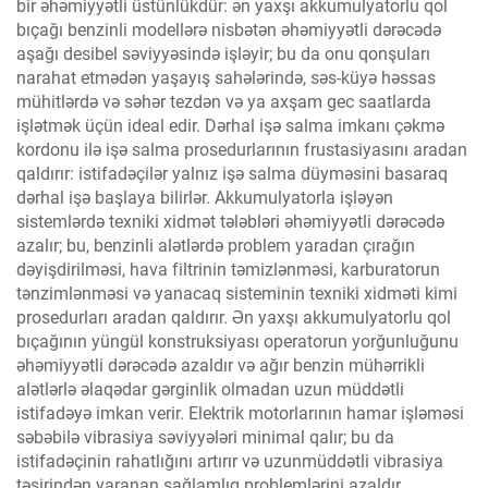
bir əhəmiyyətli üstünlükdür: ən yaxşı akkumulyatorlu qol
bıçağı benzinli modellərə nisbətən əhəmiyyətli dərəcədə
aşağı desibel səviyyəsində işləyir; bu da onu qonşuları
narahat etmədən yaşayış sahələrində, səs-küyə həssas
mühitlərdə və səhər tezdən və ya axşam gec saatlarda
işlətmək üçün ideal edir. Dərhal işə salma imkanı çəkmə
kordonu ilə işə salma prosedurlarının frustasiyasını aradan
qaldırır: istifadəçilər yalnız işə salma düyməsini basaraq
dərhal işə başlaya bilirlər. Akkumulyatorla işləyən
sistemlərdə texniki xidmət tələbləri əhəmiyyətli dərəcədə
azalır; bu, benzinli alətlərdə problem yaradan çırağın
dəyişdirilməsi, hava filtrinin təmizlənməsi, karburatorun
tənzimlənməsi və yanacaq sisteminin texniki xidməti kimi
prosedurları aradan qaldırır. Ən yaxşı akkumulyatorlu qol
bıçağının yüngül konstruksiyası operatorun yorğunluğunu
əhəmiyyətli dərəcədə azaldır və ağır benzin mühərrikli
alətlərlə əlaqədar gərginlik olmadan uzun müddətli
istifadəyə imkan verir. Elektrik motorlarının hamar işləməsi
səbəbilə vibrasiya səviyyələri minimal qalır; bu da
istifadəçinin rahatlığını artırır və uzunmüddətli vibrasiya
təsirindən yaranan sağlamlıq problemlərini azaldır.