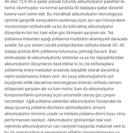
Ah-dan 12,0 Ah-a qədər yüksək tutumlu akkumulyator paketləri ilə
təchiz olunmuşdur və normal şəraitdə 90 dəqiqəyə qədər davamlı
kəsmə vaxtı təmin edir. Bu mürəkkəb akkumulyator texnologiyası
optimal gərginlik səviyyələrini saxlamaq üçün ayrı-ayrı hüceyrələrin
monitorinqini istifadə edir və bu da köhnəlmiş akkumulyator
dizaynlarını tez-tez təsir edən güc itirməsini qarşısını alır. Tez
yüklənmə imkanları aşağı yüklənmə müddətini əhəmiyyətli dərəcədə
azaldır; bir çox sistem sürətli yükləyicilərdən istifadə edərək 30–45
dəqiqə ərzində 80% yüklənmə tutumuna çatmağı bacarır. Bəzi
istehsalçılar iki akkumulyatorlu sistemlər və ya tez dəyişdirilə bilən
akkumulyator dizaynlarını daxil edirlər ki, bu da istifadəçilərə
yüklənmiş enerji mənbələri arasında dəyişiklik edərək davamlı iş
rejimi saxlamasına imkan verir. Ən yaxşı akkumulyatorlu qol
bıçağında istilik idarəetmə texnologiyası intensiv istifadə zamanı
istiləşməni qarşısını alır və həm motor, həm də akkumulyator
komponentlərini qorumaq üçün avtomatik olaraq güc çıxışını
tənzimləyir. Ağıllı yükləmə sistemləri akkumulyator hüceyrələri ilə
əlaqə quraraq yükləmə dövrlərini optimallaşdırır, ümumi
akkumulyator ömrünü uzadır və minlərlə yükləmə dövrü boyu zirvə
performansını saxlayır. Akkumulyator göstəriciləri real vaxt
rejimində akkumulyatorun cari vəziyyəti haqqında məlumat verir ki,
bu da operatorların iş sessiyalarını effektiv planlaşdırmasına və