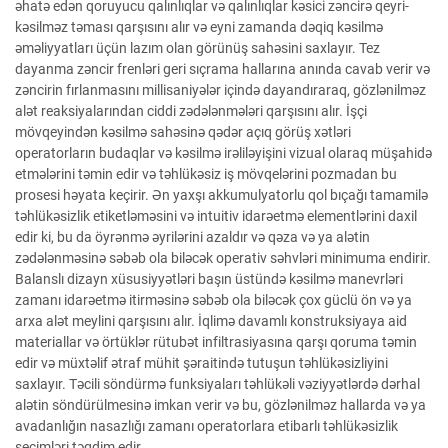
əhatə edən qoruyucu qalınlıqlar və qalınlıqlar kəsici zəncirə qeyri-
kəsilməz təması qarşısını alır və eyni zamanda dəqiq kəsilmə
əməliyyatları üçün lazım olan görünüş sahəsini saxlayır. Tez
dayanma zəncir frenləri geri sıçrama hallarına anında cavab verir və
zəncirin fırlanmasını millisaniyələr içində dayandıraraq, gözlənilməz
alət reaksiyalarından ciddi zədələnmələri qarşısını alır. İşçi
mövqeyindən kəsilmə sahəsinə qədər açıq görüş xətləri
operatorların budaqlar və kəsilmə irəliləyişini vizual olaraq müşahidə
etmələrini təmin edir və təhlükəsiz iş mövqelərini pozmadan bu
prosesi həyata keçirir. Ən yaxşı akkumulyatorlu qol bıçağı tamamilə
təhlükəsizlik etiketləməsini və intuitiv idarəetmə elementlərini daxil
edir ki, bu da öyrənmə əyrilərini azaldır və qəza və ya alətin
zədələnməsinə səbəb ola biləcək operativ səhvləri minimuma endirir.
Balanslı dizayn xüsusiyyətləri başın üstündə kəsilmə manevrləri
zamanı idarəetmə itirməsinə səbəb ola biləcək çox güclü ön və ya
arxa alət meylini qarşısını alır. İqlimə davamlı konstruksiyaya aid
materiallar və örtüklər rütubət infiltrasiyasına qarşı qoruma təmin
edir və müxtəlif ətraf mühit şəraitində tutuşun təhlükəsizliyini
saxlayır. Təcili söndürmə funksiyaları təhlükəli vəziyyətlərdə dərhal
alətin söndürülmesinə imkan verir və bu, gözlənilməz hallarda və ya
avadanlığın nasazlığı zamanı operatorlara etibarlı təhlükəsizlik
seçimləri təqdim edir.