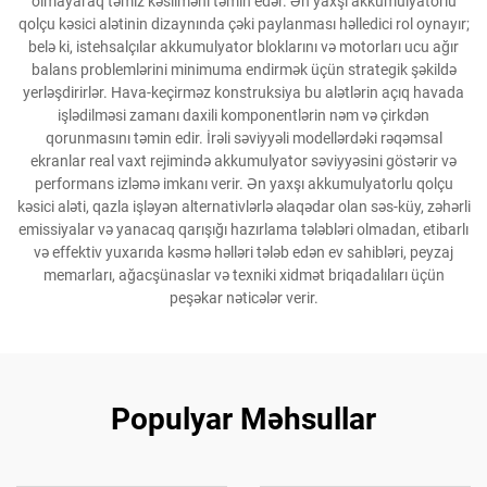
olmayaraq təmiz kəsilməni təmin edər. Ən yaxşı akkumulyatorlu
qolçu kəsici alətinin dizaynında çəki paylanması həlledici rol oynayır;
belə ki, istehsalçılar akkumulyator bloklarını və motorları ucu ağır
balans problemlərini minimuma endirmək üçün strategik şəkildə
yerləşdirirlər. Hava-keçirməz konstruksiya bu alətlərin açıq havada
işlədilməsi zamanı daxili komponentlərin nəm və çirkdən
qorunmasını təmin edir. İrəli səviyyəli modellərdəki rəqəmsal
ekranlar real vaxt rejimində akkumulyator səviyyəsini göstərir və
performans izləmə imkanı verir. Ən yaxşı akkumulyatorlu qolçu
kəsici aləti, qazla işləyən alternativlərlə əlaqədar olan səs-küy, zəhərli
emissiyalar və yanacaq qarışığı hazırlama tələbləri olmadan, etibarlı
və effektiv yuxarıda kəsmə həlləri tələb edən ev sahibləri, peyzaj
memarları, ağacşünaslar və texniki xidmət briqadalıları üçün
peşəkar nəticələr verir.
Populyar Məhsullar