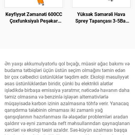
Keyfiyyət Zəmanəti 600CC
Yüksək Səmərəli Hava
Çoxfunksiyalı Peşəkar
Sprey Tapançası 3-5Bar
Hava Sprey Tabancası Ailə
1,5mm Dümbər Avtomobil
Kiçik Daşınabilir Sprey
və Taxta Üzrə Örtük üçün
Tabancası
Ən yaxşı akkumulyatorlu qol bıçağı, müasir ağac bakımı və
budama tətbiqləri üçün üstün seçim olmağını təmin edən
bir çox cəlbedici üstünlüklər təqdim edir. Ekoloji məsuliyyət
əsas üstünlüklərdən biridir, çünki bu elektrikli alətlər
işlədikdə birbaşa emissiya yaratmır, nəticədə havanın daha
təmiz olmasına və benzinlə işləyən alternativlərlə
müqayisədə karbon izinin azalmasına töhfə verir. Yanacaq
qarışdırma tələbinin olmaması iki zamanlı yağ
qarışıqlarının hazırlanması ilə əlaqədar problemləri aradan
qaldırır və eyni zamanda neft məhsullarından qaynaqlanan
xərcləri və ekoloji təsiri azaldır. Səs-küyün azalması başqa