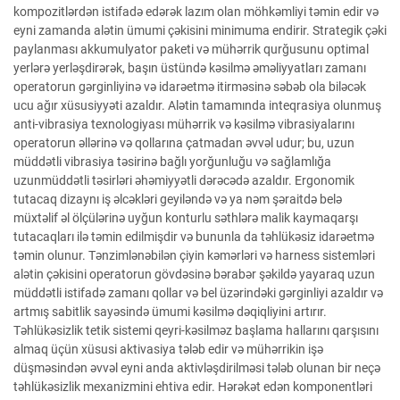
kompozitlərdən istifadə edərək lazım olan möhkəmliyi təmin edir və
eyni zamanda alətin ümumi çəkisini minimuma endirir. Strategik çəki
paylanması akkumulyator paketi və mühərrik qurğusunu optimal
yerlərə yerləşdirərək, başın üstündə kəsilmə əməliyyatları zamanı
operatorun gərginliyinə və idarəetmə itirməsinə səbəb ola biləcək
ucu ağır xüsusiyyəti azaldır. Alətin tamamında inteqrasiya olunmuş
anti-vibrasiya texnologiyası mühərrik və kəsilmə vibrasiyalarını
operatorun əllərinə və qollarına çatmadan əvvəl udur; bu, uzun
müddətli vibrasiya təsirinə bağlı yorğunluğu və sağlamlığa
uzunmüddətli təsirləri əhəmiyyətli dərəcədə azaldır. Ergonomik
tutacaq dizaynı iş əlcəkləri geyiləndə və ya nəm şəraitdə belə
müxtəlif əl ölçülərinə uyğun konturlu səthlərə malik kaymaqarşı
tutacaqları ilə təmin edilmişdir və bununla da təhlükəsiz idarəetmə
təmin olunur. Tənzimlənəbilən çiyin kəmərləri və harness sistemləri
alətin çəkisini operatorun gövdəsinə bərabər şəkildə yayaraq uzun
müddətli istifadə zamanı qollar və bel üzərindəki gərginliyi azaldır və
artmış sabitlik sayəsində ümumi kəsilmə dəqiqliyini artırır.
Təhlükəsizlik tetik sistemi qeyri-kəsilməz başlama hallarını qarşısını
almaq üçün xüsusi aktivasiya tələb edir və mühərrikin işə
düşməsindən əvvəl eyni anda aktivləşdirilməsi tələb olunan bir neçə
təhlükəsizlik mexanizmini ehtiva edir. Hərəkət edən komponentləri