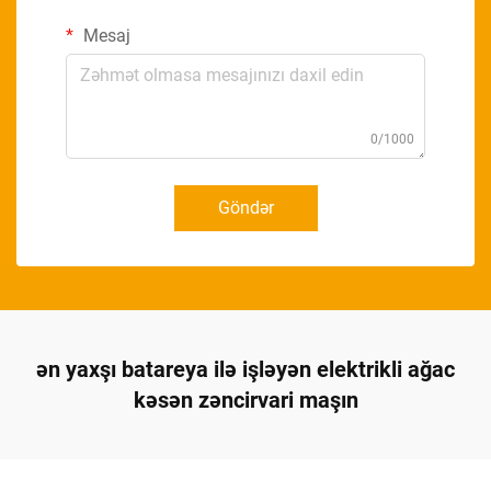
Mesaj
0/1000
Göndər
ən yaxşı batareya ilə işləyən elektrikli ağac
kəsən zəncirvari maşın