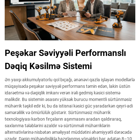
Peşəkar Səviyyəli Performanslı
Dəqiq Kəsilmə Sistemi
Ən yaxşı akkumulyatorlu qol bıçağı, ənənəvi qazla işləyən modellərlə
müqayisədə peşəkar səviyyəli performans təmin edən, lakin üstün
idarəetmə və dəqiqlik imkanı verən irəli gedmiş kəsici sistemə
malikdir. Bu sistemin əsasını yüksək burucu momentli sürtünməsiz
mühərrik təşkil edir ki, bu da istisnai kəsici güc yaradarkən qeyri-adi
səmərəlilik və ömürlülük göstərir. Sürtünməsiz mühərrik
texnologiyası karbon fırçaların aşınmasını aradan qaldıraraq,
saxlanma tələblərini azaldır və sürtünməli mühərriklərin
alternativlərinə nisbətən əməliyyat müddətini əhəmiyyətli dərəcədə
uzadır. Dəqiq mühəndisliklə hazırlanmış yönəldici bar, adətən 8–10