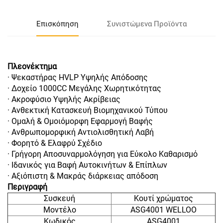
Επισκόπηση
Συνιστώμενα Προϊόντα
Πλεονέκτημα
· Ψεκαστήρας HVLP Υψηλής Απόδοσης
· Δοχείο 1000CC Μεγάλης Χωρητικότητας
· Ακροφύσιο Υψηλής Ακρίβειας
· Ανθεκτική Κατασκευή Βιομηχανικού Τύπου
· Ομαλή & Ομοιόμορφη Εφαρμογή Βαφής
· Ανθρωπομορφική Αντιολισθητική Λαβή
· Φορητό & Ελαφρύ Σχέδιο
· Γρήγορη Αποσυναρμολόγηση για Εύκολο Καθαρισμό
· Ιδανικός για Βαφή Αυτοκινήτων & Επίπλων
· Αξιόπιστη & Μακράς διάρκειας απόδοση
Περιγραφή
Συσκευή
Κουτί χρώματος
Μοντέλο
ASG4001 WELLOO
Κωδικός
ASG4001