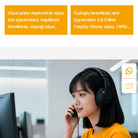
Ηλεκτρικοί συμπιεστές αέρα
Πώληση Απευθείας από
από εργοστάσιο, παράδοση
Εργοστάσιο 3.0-5.0bar
απευθείας, παροχή αέρα
Υψηλής Πίεσης Αέρα, 1000cc
100L/min, 1300W, ηλεκτρικοί
Όπλο Πλύσης Αέρα,
συμπιεστές με ψύξη αέρα
Πνευματικό Όπλο Αέρα