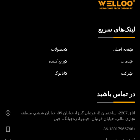
لینک‌های سریع
صفحه اصلی
محصولات
خدمات
توزیع کننده
شرکت
کاتالوگ
در تماس باشید
اتاق 2207، ساختمان B، فوتیان گینزا، خیابان 99، خیابان ششم، منطقه
تجاری مالی، خیابان فوتیان، جینهوا، زه‌جیانگ، چین
+86-13017966766