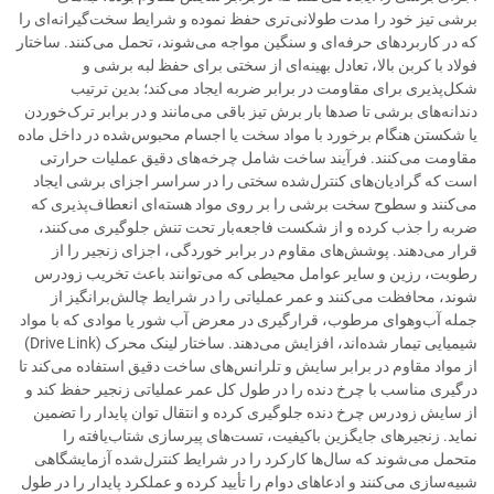
برشی تیز خود را مدت طولانی‌تری حفظ نموده و شرایط سخت‌گیرانه‌ای را
که در کاربردهای حرفه‌ای و سنگین مواجه می‌شوند، تحمل می‌کنند. ساختار
فولاد با کربن بالا، تعادل بهینه‌ای از سختی برای حفظ لبه برشی و
شکل‌پذیری برای مقاومت در برابر ضربه ایجاد می‌کند؛ بدین ترتیب
دندانه‌های برشی تا صدها بار برش تیز باقی می‌مانند و در برابر ترک‌خوردن
یا شکستن هنگام برخورد با مواد سخت یا اجسام محبوس‌شده در داخل ماده
مقاومت می‌کنند. فرآیند ساخت شامل چرخه‌های دقیق عملیات حرارتی
است که گرادیان‌های کنترل‌شده سختی را در سراسر اجزای برشی ایجاد
می‌کنند و سطوح سخت برشی را بر روی مواد هسته‌ای انعطاف‌پذیری که
ضربه را جذب کرده و از شکست فاجعه‌بار تحت تنش جلوگیری می‌کنند،
قرار می‌دهند. پوشش‌های مقاوم در برابر خوردگی، اجزای زنجیر را از
رطوبت، رزین و سایر عوامل محیطی که می‌توانند باعث تخریب زودرس
شوند، محافظت می‌کنند و عمر عملیاتی را در شرایط چالش‌برانگیز از
جمله آب‌وهوای مرطوب، قرارگیری در معرض آب شور یا موادی که با مواد
شیمیایی تیمار شده‌اند، افزایش می‌دهند. ساختار لینک محرک (Drive Link)
از مواد مقاوم در برابر سایش و تلرانس‌های ساخت دقیق استفاده می‌کند تا
درگیری مناسب با چرخ دنده را در طول کل عمر عملیاتی زنجیر حفظ کند و
از سایش زودرس چرخ دنده جلوگیری کرده و انتقال توان پایدار را تضمین
نماید. زنجیرهای جایگزین باکیفیت، تست‌های پیرسازی شتاب‌یافته را
متحمل می‌شوند که سال‌ها کارکرد را در شرایط کنترل‌شده آزمایشگاهی
شبیه‌سازی می‌کنند و ادعاهای دوام را تأیید کرده و عملکرد پایدار را در طول