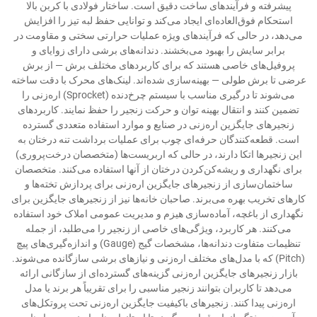
پیشرفته و فرآیندهای ساخت دقیق است. ساختار فولادی با کربن بالا
استحکام فوق‌العاده‌ای ایجاد می‌کند و توانایی حفظ لبه تیز را افزایش
می‌دهد، در حالی که فرآیندهای ویژه عملیات حرارتی سختی و مقاومت در
برابر سایش را بهبود می‌بخشند. دندانه‌های برشی دارای زوایای و
پروفیل‌های خاصی هستند که برای کاربردهای مختلف برش — از برش
عرضی تا برش طولی — بهینه‌سازی شده‌اند. لینک‌های محرک با دقت ساخته
می‌شوند تا درگیری مناسب با سیستم چرخ‌دنده (Sprocket) اره‌زنی را
تضمین کنند و انتقال بهینه توان و حرکت زنجیر را حفظ نمایند. کاربردهای
زنجیرهای جایگزین اره‌زنی در صنایع و موارد استفاده متعددی گسترده
است. قطعه‌کنندگان حرفه‌ای چوب برای عملیات برداشت تنه درختان به
این زنجیرها اتکا دارند، در حالی که اربریست‌ها (متخصصان درخت‌پروری)
برای نگهداری و ریشه‌کن‌کردن درختان از آنها استفاده می‌کنند. متخصصان
ساختمان‌سازی از زنجیرهای جایگزین اره‌زنی برای پردازش تخته‌ها و
کارهای تخریب بهره می‌برند. صاحبان خانه‌ها نیز از زنجیرهای جایگزین برای
نگهداری از باغچه، آماده‌سازی هیزم و مدیریت عمومی املاک خود استفاده
می‌کنند. هر کاربرد، ویژگی‌های خاصی از زنجیر را می‌طلبد، از جمله
تنظیمات متفاوت دندانه‌ها، مشخصات گیج (Gauge) و اندازه‌گیری‌های پیچ
(Pitch) که با مدل‌های مختلف اره‌زنی و نیازهای برشی سازگانده می‌شوند.
بازار زنجیرهای جایگزین اره‌زنی گزینه‌های گسترده‌ای از سازگانی ارائه
می‌دهد تا کاربران بتوانند زنجیر مناسبی را برای تقریباً هر برند یا مدل
اره‌زنی پیدا کنند. زنجیرهای باکیفیت جایگزین اره‌زنی تحت پروتکل‌های