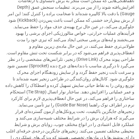
ناهماهنگی‌هایی که ممکن است منجر به برش نامساوی یا ارتعاشات
افزایش‌یافته شوند را از بین می‌برند. تنظیمات سنجش عمق (Depth
Gauge) با دقت بالا کالیبره شده‌اند تا ضخامت براده را کنترل کنند؛ این امر
از برش بیش‌ازحد خشنی که ممکن است باعث پس‌زدن (Kickback) شود
جلوگیری می‌کند، در عین حال نرخ بهینه‌ی حذف مواد را حفظ می‌نماید.
فرآیندهای عملیات حرارتی، خواص متالورژیکی اجزای برشی را بهبود
می‌بخشند و لبه‌های برشی سختی ایجاد می‌کنند که تیزی خود را مدت
طولانی‌تری حفظ می‌کنند، در عین حال ماده‌ی زیرین مقاوم و
انعطاف‌پذیری فراهم می‌شود که در برابر شکست تحت تنش مقاوم است.
طراحی پیوند محرک (Drive Link) زنجیر، تلرانس‌های مشخصی را در نظر
می‌گیرد تا درگیری مناسب با دندانه‌های چرخ دنده (Sprocket) تضمین شود
و سرعت ثابت زنجیر حفظ گردد و از سایش زودهنگام اجزای محرک
جلوگیری شود. کانال‌های روان‌کنندگی در طراحی زنجیر تعبیه شده‌اند تا
توزیع روغن را به نقاط حیاتی سایش تسهیل کرده و اصطکاک را کاهش داده
و عمر عملیاتی را افزایش دهند. ساختار نوار اتصال (Tie Strap) استحکام
ساختاری را فراهم می‌کند، در عین حال انعطاف‌پذیری لازم برای کارکرد
نرم در اطراف نوک راهنما (Guide Bar Nose) را نیز تأمین می‌نماید.
زنجیرهای جایگزین باکیفیت، تحت پروتکل‌های آزمون گسترده‌ای قرار
می‌گیرند که هزاران برش را در شرایط مختلف شبیه‌سازی می‌کنند و
عملکرد قابل اعتمادی را در انواع مختلف چوب، زوایای برش و شرایط
محیطی مختلف تضمین می‌کنند. زنجیرهای جایگزین درجه‌ی حرفه‌ای اغلب
دارای پوشش‌ها یا درمان‌های تخصصی هستند که ویژگی‌های عملکردی را