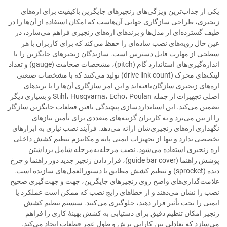
یکی از جذاب‌ترین ویژگی‌های زنجیرهای جایگزین باکیفیت برای اره‌های
زنجیری، طراحی سازگاری جهانی آن‌هاست که امکان استفاده از آن‌ها را در
طیف گسترده‌ای از مدل‌ها و برندهای اره‌های زنجیری فراهم می‌سازد، در
عین حال رویه‌های نصب ساده‌ای را حفظ می‌کند که برای کاربران با هر
سطحی از مهارت قابل دسترس است. سازندگان زنجیرهای جایگزین را با
اندازه‌گیری‌های استاندارد گام (pitch)، مشخصات ضخامت (gauge) و تعداد
لینک‌های محرک (drive link count) تولید می‌کنند که با مشخصات صنعتی
اره‌های زنجیری سازگان‌یافته‌اند و این امر سازگاری آن‌ها را با برندهای
اصلی تجهیزات از جمله Stihl، Husqvarna، Echo، Poulan و بسیاری دیگر
تضمین می‌کند. این استانداردسازی پیچیدگی یافتن قطعات جایگزین سازگار
را از بین می‌برد و به کاربران گزینه‌های متعددی برای تأمین نیازهای
نگهداری اره‌های زنجیری‌شان ارائه می‌دهد. فرآیند نصب نیازی به ابزارهای
تخصصی ندارد و تنها از تجهیزات ایمنی پایه و مکانیزم تنظیم کشش داخلی
اره زنجیری استفاده می‌شود. نصب مرحله‌به‌مرحله شامل برداشتن
پوشش راهنما (guide bar cover)، قرار دادن زنجیر جدید دور راهنما و چرخ
دنده (sprocket) و تنظیم کشش مطابق با دستورالعمل‌های سازنده است.
علامت‌گذاری‌های واضح روی زنجیرهای جایگزین، جهت و جهت‌گیری صحیح
نصب را نشان می‌دهند و از خطاهای رایج نصب که ممکن است عملکرد یا
ایمنی را تحت تأثیر قرار دهند، جلوگیری می‌کنند. سیستم تنظیم کشش
زنجیر امکان تنظیم دقیق برای دستیابی به کشش بهینهٔ کاری را فراهم
می‌سازد که تعادلی بین کارایی برش و طول عمر قطعات ایجاد می‌کند.