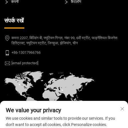
कंपनी
कैटलॉग
संपर्क रखें
कमरा 2207, बिल्डिंग बी, फ्यूटियन गिन्ज़ा, नंबर 99, 6वीं स्ट्रीट, फाइनेंशियल बिजनेस
डिस्ट्रिक्ट, फ्यूटियन स्ट्रीट, जिनहुआ, झेजियांग, चीन
+86-13017966766
[email protected]
We value your privacy
We use cookies and similar tools to provide our services. If you
don't want to accept all cookies, click Personalize cookies.