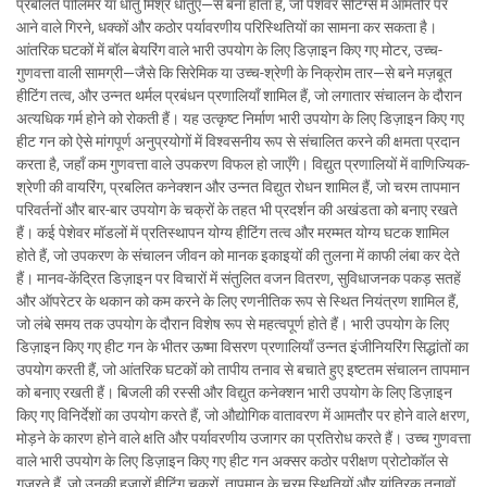
प्रबलित पॉलिमर या धातु मिश्र धातुएँ—से बना होता है, जो पेशेवर सेटिंग्स में आमतौर पर
आने वाले गिरने, धक्कों और कठोर पर्यावरणीय परिस्थितियों का सामना कर सकता है।
आंतरिक घटकों में बॉल बेयरिंग वाले भारी उपयोग के लिए डिज़ाइन किए गए मोटर, उच्च-
गुणवत्ता वाली सामग्री—जैसे कि सिरेमिक या उच्च-श्रेणी के निक्रोम तार—से बने मज़बूत
हीटिंग तत्व, और उन्नत थर्मल प्रबंधन प्रणालियाँ शामिल हैं, जो लगातार संचालन के दौरान
अत्यधिक गर्म होने को रोकती हैं। यह उत्कृष्ट निर्माण भारी उपयोग के लिए डिज़ाइन किए गए
हीट गन को ऐसे मांगपूर्ण अनुप्रयोगों में विश्वसनीय रूप से संचालित करने की क्षमता प्रदान
करता है, जहाँ कम गुणवत्ता वाले उपकरण विफल हो जाएँगे। विद्युत प्रणालियों में वाणिज्यिक-
श्रेणी की वायरिंग, प्रबलित कनेक्शन और उन्नत विद्युत रोधन शामिल हैं, जो चरम तापमान
परिवर्तनों और बार-बार उपयोग के चक्रों के तहत भी प्रदर्शन की अखंडता को बनाए रखते
हैं। कई पेशेवर मॉडलों में प्रतिस्थापन योग्य हीटिंग तत्व और मरम्मत योग्य घटक शामिल
होते हैं, जो उपकरण के संचालन जीवन को मानक इकाइयों की तुलना में काफी लंबा कर देते
हैं। मानव-केंद्रित डिज़ाइन पर विचारों में संतुलित वजन वितरण, सुविधाजनक पकड़ सतहें
और ऑपरेटर के थकान को कम करने के लिए रणनीतिक रूप से स्थित नियंत्रण शामिल हैं,
जो लंबे समय तक उपयोग के दौरान विशेष रूप से महत्वपूर्ण होते हैं। भारी उपयोग के लिए
डिज़ाइन किए गए हीट गन के भीतर ऊष्मा विसरण प्रणालियाँ उन्नत इंजीनियरिंग सिद्धांतों का
उपयोग करती हैं, जो आंतरिक घटकों को तापीय तनाव से बचाते हुए इष्टतम संचालन तापमान
को बनाए रखती हैं। बिजली की रस्सी और विद्युत कनेक्शन भारी उपयोग के लिए डिज़ाइन
किए गए विनिर्देशों का उपयोग करते हैं, जो औद्योगिक वातावरण में आमतौर पर होने वाले क्षरण,
मोड़ने के कारण होने वाले क्षति और पर्यावरणीय उजागर का प्रतिरोध करते हैं। उच्च गुणवत्ता
वाले भारी उपयोग के लिए डिज़ाइन किए गए हीट गन अक्सर कठोर परीक्षण प्रोटोकॉल से
गुज़रते हैं, जो उनकी हज़ारों हीटिंग चक्रों, तापमान के चरम स्थितियों और यांत्रिक तनावों