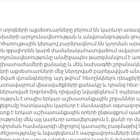
հզորությամբ
մոմենտով՝
ևմատիկ գործիք
ավտոմեքենան
վերանորոգմ
համար
ոցների աքսեսուարները բերում են կարևոր առավելո
ախսերի արդյունավետության և անվտանգության ցուց
ծառույթային կերպով բարձրացնում են կտրման արագո
երին զգալիորեն կարճ ժամանակահատվածում ավար
րդյունավետությունը անմիջապես թարգմանվում է առ
 աշխատաժամերի քանակը և մեկ նախագծի շրջանակ
ների աքսեսուարների մեջ ներդրված բարելավված ա
ծ վտանգներից, այդ թվում՝ հետընկնելու դեպքերի
 աշխատավայրում վնասվածքների քանակը և դրանց հ
 ներառված էրգոնոմիկ դիզայնը նվազեցնում է օպեր
ւթյուն է տալիս երկար աշխատանքային շրջաններ ա
ազեցումը հատկապես կարևոր է մասնագետ օգտագործ
 պետք է երկար աշխատանքային օրերի ընթացքում 
ւթյունը մեկ այլ կարևոր առավելություն է, քանի ո
քավորման համակարգի միջոցով կատարել բազմաթիվ կտ
ժեշտությունը և նվազեցնում է սարքավորումների ն
րությունը արագ անցնել տարբեր կտրման խնդիրներ