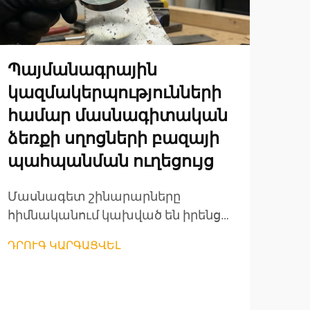
Պայմանագրային
Ան
կազմակերպությունների
էլ
համար մասնագիտական
ծա
ձեռքի սղոցների բազայի
վե
պահպանման ուղեցույց
պա
կա
Մասնագետ շինարարները
հա
հիմնականում կախված են իրենց
գործիքների պաշարից՝
Մա
ԴՐՈՒԳ ԿԱՐԳԱՑՎԵԼ
նախագծերը արդյունավետ
ճակ
կատարելու և որակյալ
կայ
աշխատանքների համար իրենց
ԴՐՈ
համ
հեղինակությունը պահպանելու