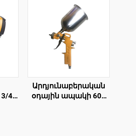
Արդյունաբերական
3/4
օդային ապակի 600
ային
սմ³ ալյումինե
ն
համաձուլվածքի
 Նմ
բարձր ճնշման