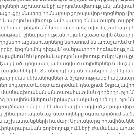
ղոցների աշխատանքի արդյունավետության, անվտան
րացուցիչ մասերը հիմնարար շղթայավոր սղոցները 
մբ և արդյունավետությամբ կարող են կատարել տա
գործառույթներն են՝ կտրման բարելավումը, շահագո
սության, շինարարության ու լանդշաֆտային ձևավ
ղոցների աքսեսուարները ներառում են առաջադեմ տե
եր, էրգոնոմիկ դիզայն՝ օպերատորի հոգնածություն
մալացնում են կտրման արդյունավետությունը: Այս 
՝ մշակված պողպատ, ամրացված պոլիմերներ և մաշվա
ն պայմաններին: Տեխնոլոգիական ինտեգրումը ներառ
ղավորման մեխանիզմներ և ճշգրտությամբ հավասարա
ր երկարատև օգտագործման դեպքում: Շղթայավոր 
՝ մասնագիտական անտառահատման գործողություննե
 իրավիճակներում փրկարարական գործողությունն
յծները հենվում են մասնագիտացված շղթայավոր ս
սկ շինարարական աշխատողները օգտագործում են 
ն աշխատանքների համար: Արտակարգ իրավիճակնե
 փրկարարական գործողությունների ժամանակ արագ