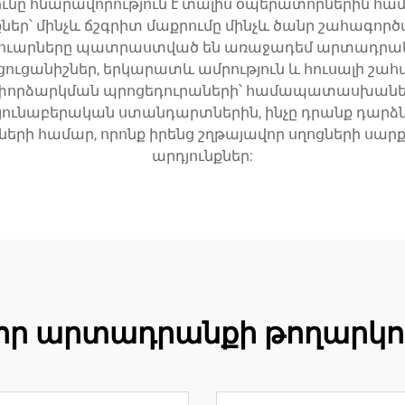
ունը հնարավորություն է տալիս օպերատորներին 
՝ մինչև ճշգրիտ մաքրումը մինչև ծանր շահագոր
եսուարները պատրաստված են առաջադեմ արտադրակա
ցանիշներ, երկարատև ամրություն և հուսալի շահա
տ փորձարկման պրոցեդուրաների՝ համապատասխանե
յունաբերական ստանդարտներին, ինչը դրանք դարձնո
ողների համար, որոնք իրենց շղթայավոր սղոցների սա
արդյունքներ:
որ արտադրանքի թողարկո