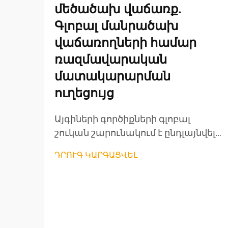
մեծածախ վաճառք.
Գլոբալ մանրածախ
վաճառողների համար
ռազմավարական
մատակարարման
ուղեցույց
Այգիների գործիքների գլոբալ
շուկան շարունակում է ընդլայնվել,
քանի որ տնային
ԴՐՈՒԳ ԿԱՐԳԱՑՎԵԼ
տնտեսությունները ավելի շատ են
կենտրոնանում արտաքին կյանքի
վրա և կայուն այգեգործական
մոտեցումների վրա: Մանրածախ
վաճառողների համար, որոնք