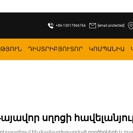
+86-13017966766
[email protected]
ՒԹՅՈՒՆ
ԴԻՍՏՐԻԲՅՈՒՏՈՐ
ԿՈՄՊԱՆԻԱ
այավոր սղոցի հավելանյո
ներկայացնում են մասնագիտացված գործիքների և 