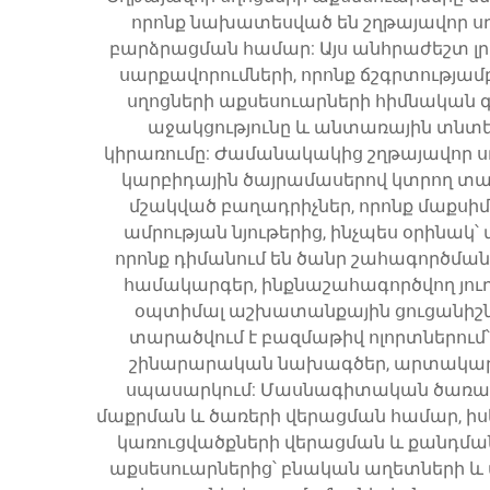
որոնք նախատեսված են շղթայավոր ս
բարձրացման համար: Այս անհրաժեշտ լ
սարքավորումների, որոնք ճշգրտությա
սղոցների աքսեսուարների հիմնական 
աջակցությունը և անտառային տնտե
կիրառումը: Ժամանակակից շղթայավոր ս
կարբիդային ծայրամասերով կտրող տարր
մշակված բաղադրիչներ, որոնք մաքսի
ամրության նյութերից, ինչպես օրինակ
որոնք դիմանում են ծանր շահագործմա
համակարգեր, ինքնաշահագործվող յու
օպտիմալ աշխատանքային ցուցանիշնե
տարածվում է բազմաթիվ ոլորտներում
շինարարական նախագծեր, արտակարգ
սպասարկում: Մասնագիտական ծառաբու
մաքրման և ծառերի վերացման համար, ի
կառուցվածքների վերացման և քանդմա
աքսեսուարներից՝ բնական աղետների և