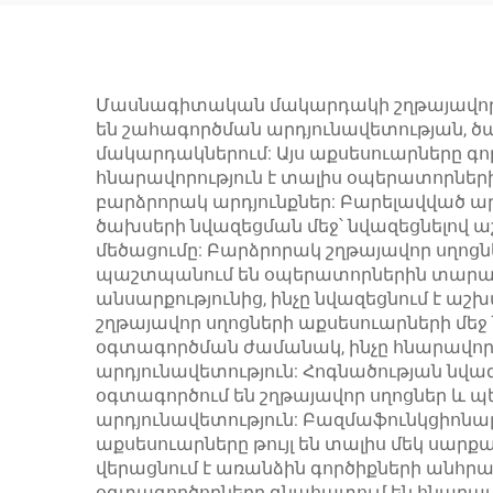
անցային
անկյունային սղոց
պն
կտրելու և փոքր-մեծ
մաքրման գործիքի
Մասնագիտական մակարդակի շղթայավոր սղ
են շահագործման արդյունավետության, ծ
համար
մակարդակներում: Այս աքսեսուարները գոր
հնարավորություն է տալիս օպերատորն
բարձրորակ արդյունքներ: Բարելավված ա
ծախսերի նվազեցման մեջ՝ նվազեցնելով
մեծացումը: Բարձրորակ շղթայավոր սղոց
պաշտպանում են օպերատորներին տարածվա
անսարքությունից, ինչը նվազեցնում է
շղթայավոր սղոցների աքսեսուարների մեջ
օգտագործման ժամանակ, ինչը հնարավորո
արդյունավետություն: Հոգնածության նվ
օգտագործում են շղթայավոր սղոցներ և
արդյունավետություն: Բազմաֆունկցիոնալո
աքսեսուարները թույլ են տալիս մեկ սար
վերացնում է առանձին գործիքների անհրա
օգտագործողները գնահատում են հնարավո