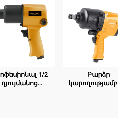
ոֆեսիոնալ 1/2
Բարձր
դյույմանոց
կարողությամբ 
ևմատիկ օդային
դյույմանոց օդ
քնաթիռ՝ 570Ն.Մ
ազդեցությա
մենտով, բարձր
ստվարակ 1355