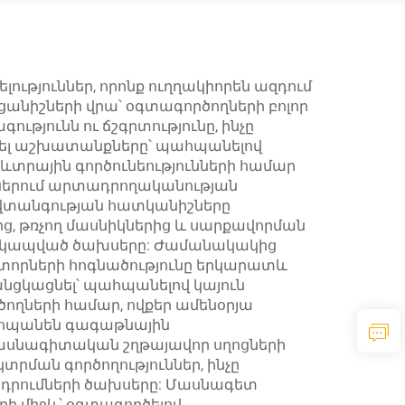
գրավիտացիոն
երի
ապակի ներկի
ան
ապակի
ւթյուններ, որոնք ուղղակիորեն ազդում
անիշների վրա՝ օգտագործողների բոլոր
ւթյունն ու ճշգրտությունը, ինչը
տել աշխատանքները՝ պահպանելով
ևտրային գործունեությունների համար
ներում արտադրողականության
նվտանգության հատկանիշները
ց, թռչող մասնիկներից և սարքավորման
ետ կապված ծախսերը: Ժամանակակից
ատորների հոգնածությունը երկարատև
նցկացնել՝ պահպանելով կայուն
ողների համար, ովքեր ամենօրյա
պահպանեն գագաթնային
ր մասնագիտական շղթայավոր սղոցների
րման գործողություններ, ինչը
երդրումների ծախսերը: Մասնագետ
ի միջև՝ օգտագործելով