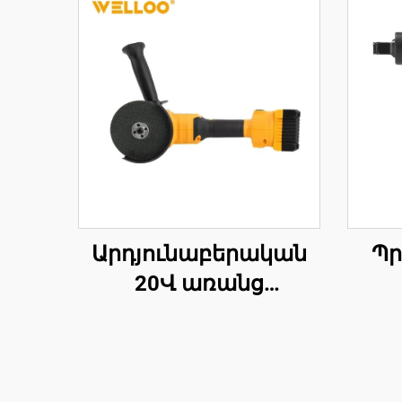
Արդյունաբերական
Պր
20Վ առանց
մետաղալարի
պն
շարժիչ, 115 մմ
ին
սղոցման սկավառակ,
մո