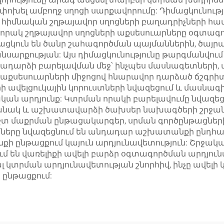
խել ամբողջ սղոցի սարքավորումը: Դիմացկունությա
հիմնական շղթայավոր սղոցների բաղադրիչների հ
ակ շղթայավոր սղոցների աքսեսուարները օգտագործ
ցկուն են ծանր շահագործման պայմաններին, ծայր
սարքության: Այս դիմացկունությունը թարգմանվո
ադարձի բարելավման մեջ՝ ինչպես մասնագետների, 
ի աքսեսուարների միջոցով հնարավոր դարձած ճշգրի
թերի ավելցուկային կորուստների նվազեցում և մաս
 արդյունք: Կտրման որակի բարելավումը նվազեցն
ժամանակ և աշխատավարձի ծախսեր նախագծերի շրջ
 հեշտ մաքրման ընթացակարգեր, սրման գործընթացն
իշները նվազեցնում են անդադար աշխատանքի ընդհ
քի ընթացքում կայուն արդյունավետություն: Շրջակ
ում են վառելիքի ավելի բարձր օգտագործման արդյո
լ կտրման արդյունավետության շնորհիվ, ինչը ավելի
 ընթացքում: