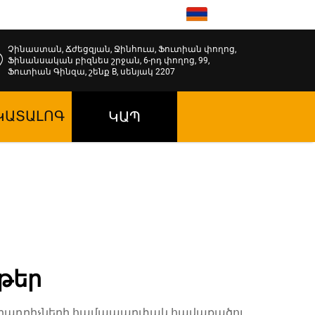
HY
Չինաստան, Ճժեցզյան, Ջինհուա, Ֆուտիան փողոց,
Ֆինանսական բիզնես շրջան, 6-րդ փողոց, 99,
Ֆուտիան Գինզա, շենք B, սենյակ 2207
ԿԱՏԱԼՈԳ
ԿԱՊ
ւթեր
բաղադրիչների համապարփակ հավաքածու,