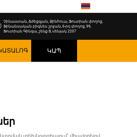
HY
Չինաստան, Ճժեցզյան, Ջինհուա, Ֆուտիան փողոց,
Ֆինանսական բիզնես շրջան, 6-րդ փողոց, 99,
Ֆուտիան Գինզա, շենք B, սենյակ 2207
ԿԱՏԱԼՈԳ
ԿԱՊ
ներ
կտրման տեխնոլոգիայում՝ միավորելով