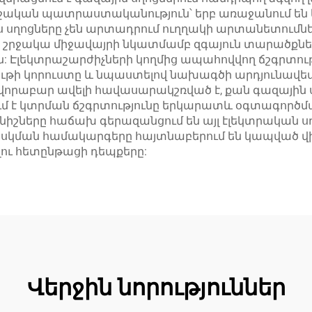
իջական պատրաստականություն՝ երբ առաջանում են 
յս սղոցները չեն արտադրում ուղղակի արտանետումն
և շրջակա միջավայրի նկատմամբ զգայուն տարածքնե
ն: Էլեկտրաշարժիչների կողմից ապահովվող ճշգրտութ
նյութի կորուստը և նպաստելով նախագծի արդյունավ
վորաբար ավելի հավասարակշռված է, քան գազային սղ
ւմ է կտրման ճշգրտությունը երկարատև օգտագործմա
իշները հաճախ գերազանցում են այլ էլեկտրական ս
երահսկման համակարգերը հայտնաբերում են կապվ
լու հետընթացի դեպքերը:
Վերջին նորություններ