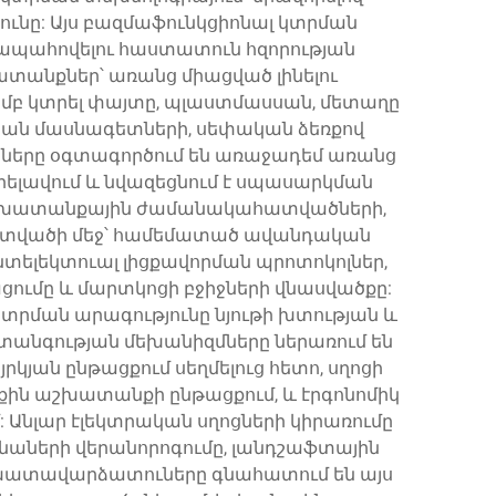
ւնը: Այս բազմաֆունկցիոնալ կտրման
 ապահովելու հաստատուն հզորության
ատանքներ՝ առանց միացված լինելու
յամբ կտրել փայտը, պլաստմասսան, մետաղը
ական մասնագետների, սեփական ձեռքով
ները օգտագործում են առաջադեմ առանց
րելավում և նվազեցնում է սպասարկման
 աշխատանքային ժամանակահատվածների,
հատվածի մեջ՝ համեմատած ավանդական
տելեկտուալ լիցքավորման պրոտոկոլներ,
ումը և մարտկոցի բջիջների վնասվածքը:
տրման արագությունը նյութի խտության և
տանգության մեխանիզմները ներառում են
րկյան ընթացքում սեղմելուց հետո, սղոցի
քին աշխատանքի ընթացքում, և էրգոնոմիկ
 Անլար էլեկտրական սղոցների կիրառումը
քենաների վերանորոգումը, լանդշաֆտային
ատավարձատուները գնահատում են այս