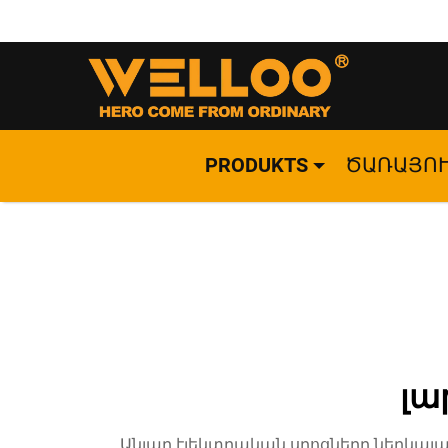
PRODUKTS
ԾԱՌԱՅՈ
լա
Անլար էլեկտրական սղոցները ներկայ