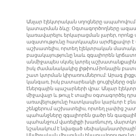
գործարանների
պն
համար
Անլար էլեկտրական սղոցները ապահովում
կատարման ձևը: Օգտագործողները ազատ 
կառավարելու երկարացման լարեր, որոնք
ազատությունը հատկապես արժեքավոր է 
աշխատելիս, որտեղ էլեկտրական մատակա
բացակայությունը նաև զգալիորեն կրճատ
անմիջապես սկսել կտրել աշխատանքային 
իսկ ժամանակակից լիթիում-իոնային բատ
շատ կտրման կիրառումներում: Արագ լիցք
կանգառ, իսկ բատարեակի ցուցիչները օգ
էներգային պաշարների վրա: Անլար էլեկ
միջավայր և թույլ է տալիս օգտագործել դ
առավելությունը հատկապես կարևոր է բն
շենքերում աշխատելիս, որտեղ չափից շա
պահանջները զգալիորեն ցածր են գազային 
պահանջում վառելիքի խառնուրդ, մարտկ
նշանակում է նվազած սեփականատիրային
Անմիջական միացման հնարավորությունը 