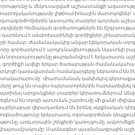
որությունը և մեկուսացված աշխատանքի ազատությո
տարողականությամբ լիթիում-իոնային մարտկոցներ՝
լիս օգտագործողներին կատարել տարբեր կտրման աշխ
սղոցների հիմնական գործառույթներն են ճշգրտութ
անք դարձնում է անփոխարինելի գործիքներ շինարար
 համար: Ժամանակակից անլար էլեկտրական սղոց
որը գործարկում է արդյունավետության նկատելի բա
ական նորարարությունը թարգմանվում է երկարատև
և գործիքի ավելի երկար ծառայության ժամանակա
տկոցի կառավարման համակարգերը ներառում են ին
մատակարարումը՝ միաժամանակ կանխելով գերտաքաց
ը թույլ են տալիս օպերատորներին հարմարեցնել կ
տիմալ արդյունքներ տարբեր կիրառումներում: Անվ
եցնում են սղոցի պտտման շարժումը մի քանի միլիվայ
աբերաբար վերադառնում են իրենց սկզբնական դիր
ի հոգնածությունը երկարատև օգտագործման դեպքում:
ությունը, առևտրային շենքերի կառուցումը, ավտոմե
այտամշակումը: Մասնագետ պայմանագրային աշխ