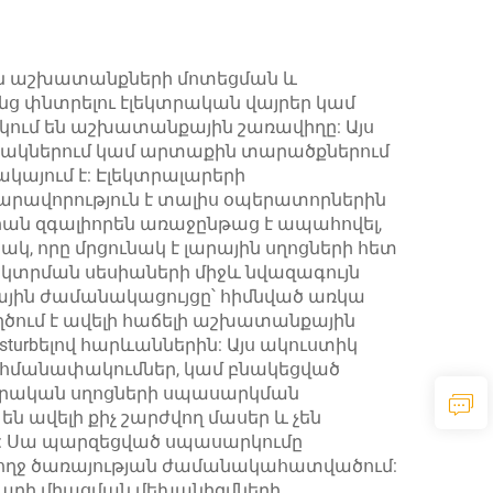
ի
ման աշխատանքների մոտեցման և
ց փնտրելու էլեկտրական վայրեր կամ
կում են աշխատանքային շառավիղը: Այս
նյակներում կամ արտաքին տարածքներում
այում է: Էլեկտրալարերի
արավորություն է տալիս օպերատորներին
ան զգալիորեն առաջընթաց է ապահովել,
 որը մրցունակ է լարային սղոցների հետ
 կտրման սեսիաների միջև նվազագույն
ային ժամանակացույցը՝ հիմնված առկա
ծում է ավելի հաճելի աշխատանքային
sturbելով հարևաններին: Այս ակուստիկ
սահմանափակումներ, կամ բնակեցված
կտրական սղոցների սպասարկման
 ավելի քիչ շարժվող մասեր և չեն
մ: Սա պարզեցված սպասարկումը
բողջ ծառայության ժամանակահատվածում:
 լարի միացման մեխանիզմների