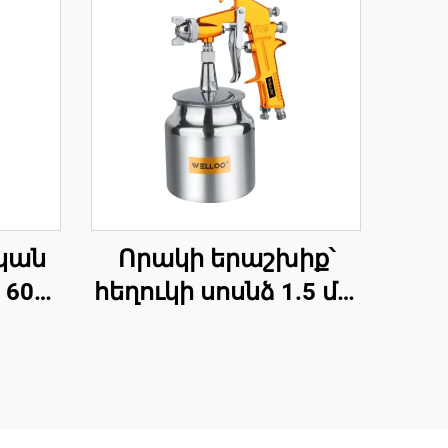
կան
Որակի երաշխիք՝
 600
հեղուկի սոսնձ 1.5 մմ,
ե
ծծող սպրեյի pistolet,
քի
3.5-5 բար,
ան
պնևմատիկ սպրեյի
ոն
մեքենա