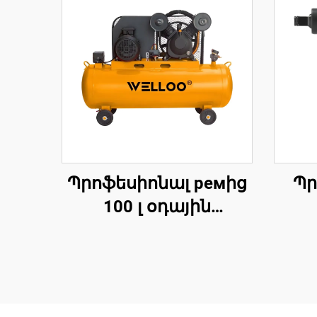
Պրոֆեսիոնալ ремից
Պր
100 լ օդային
կոմպրեսոր 2,2 ԿՎտ 3
պն
ձիաուժ
ին
ավտոմասնագիտական
մո
սրահների և