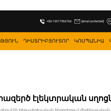
+86-13017966766
[email protected]
ՒԹՅՈՒՆ
ԴԻՍՏՐԻԲՅՈՒՏՈՐ
ԿՈՄՊԱՆԻԱ
րազերծ էլեկտրական սղոց
ացնում են հեղափոխական ձեռքբերում մեքենայական 