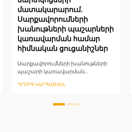
մարտկոցների
մատակարարում.
Սարքավորումների
խանութների պաշարների
կառավարման համար
հիմնական ցուցանիշներ
Սարքավորումների խանութների
պաշարի կառավարման
մենեջերները մշտապես ճնշման
ԴՐՈՒԳ ԿԱՐԳԱՑՎԵԼ
տակ են գտնվում՝
փայտամշակման գործիքների
մատակարարման ժամանակ
հավասարակշռելով որակը,
ծախսերը և հաճախորդների
պահանջները: Փայտամշակման