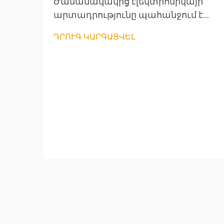
Ժամանակակից էլեկտրոնիկայի
արտադրությունը պահանջում է
բացառիկ ճշգրտություն
ԴՐՈՒԳ ԿԱՐԳԱՑՎԵԼ
արտադրության յուրաքանչյուր
փուլում, մասնավորապես՝ լարերի
մշակման և բաղադրիչների
պատրաստման ժամանակ:
Մասնագիտական լարերի կտրող
գործիքները դարձել են
արտադրողների անփոխարինելի
գործիքներ, որոնք ապահովում են
արտադրության բարձր
արդյունավետություն և հուսալի
որակ: