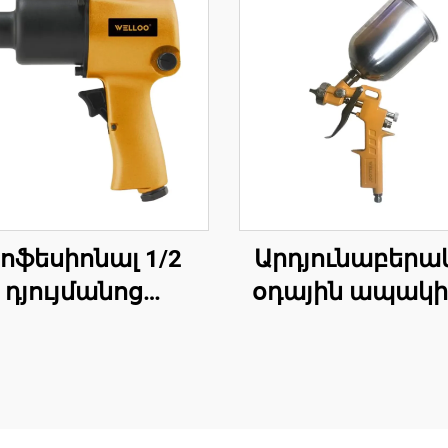
ոֆեսիոնալ 1/2
Արդյունաբերա
դյույմանոց
օդային ապակի
ևմատիկ օդային
սմ³ ալյումին
քնաթիռ՝ 570Ն.Մ
համաձուլված
մենտով, բարձր
բարձր ճնշմ
հզորությամբ
գրավիտացի