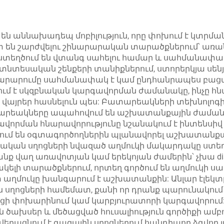
ևմատիկ գործիք
ապակի ներկ
ապակի
 են աննախադեպ մոբիլություն, որը փոխում է կտր
են շարժվելու շինարարական տարածքներում՝ առան
 ստեղծում են վտանգ սահելու համար և սահմանափա
տնտեսական շենքերի տանիքներում, ստորերկյա սե
րարումը սահմանափակ է կամ ընդհանրապես բացակ
ում է սկզբնական կարգավորման ժամանակը, ինչը հն
վայրեր հասնելուն պես: Բատարեակների տեխնոլոգի
արեակները ապահովում են աշխատանքային ժամանակ,
ավորման հնարավորությունը նշանակում է ինտենսիվ
նում են օգտագործողներին պլանավորել աշխատանք
տրական սղոցների նվազած աղմուկի մակարդակը ստեղ
րանք վաղ առավոտյան կամ երեկոյան ժամերին՝ չխա di
ակելի տարածքներում, որտեղ գործում են աղմուկի 
տ աղմուկը խանգարում է աշխատանքին: Անլար էլե
սղոցների համեմատ, քանի որ դրանք պարունակում են
ոցի փոխարինում կամ կարբյուրատորի կարգավորու
 ծախսեր և մեծացված հուսալիություն գործիքի ամ
վերացնում է գազային սղոցներում հանդիպող ձգվող