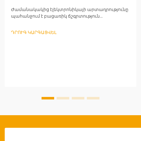
Ժամանակակից էլեկտրոնիկայի արտադրությունը
պահանջում է բացառիկ ճշգրտություն
արտադրության յուրաքանչյուր փուլում,
մասնավորապես՝ լարերի մշակման և
ԴՐՈՒԳ ԿԱՐԳԱՑՎԵԼ
բաղադրիչների պատրաստման ժամանակ:
Մասնագիտական լարերի կտրող գործիքները
դարձել են արտադրողների անփոխարինելի
գործիքներ, որոնք ապահովում են արտադրության
բարձր արդյունավետություն և հուսալի որակ: