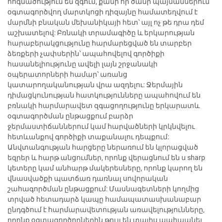
հոգնածություն են զգում, քանի որ ծանր պայմաններում
օգտագործվող մարտկոցի դիզայնը համատեղվում է
մարմնի բնական մեխանիկայի հետ՝ այլ ոչ թե դրա դեմ
աշխատելով: Բռնակի տրամագիծը և երկարության
հարաբերակցությունը հարմարեցված են տարբեր
ձեռքերի չափսերին՝ ապահովելով գործիքի
հասանելիությունը ավելի լայն շրջանակի
օպերատորների համար՝ առանց
կատարողականության վրա ազդելու: Ջերմային
դիմացկունության հատկությունները ապահովում են
բռնակի հարմարավետ զգացողությունը երկարատև
օգտագործման ընթացքում բարձր
ջերմաստիճաններում կամ հարվածների կրկնվելու
հետևանքով գործիքի տաքանալու դեպքում:
Անվտանգության հարցերը ներառում են կլորացված
եզրեր և հարթ անցումներ, որոնք վերացնում են ս sharp
կետերը կամ անհարթ մակերեսները, որոնք կարող են
վնասվածքի պատճառ դառնալ սովորական
շահագործման ընթացքում: Մասնագետների կողմից
տրված հետադարձ կապը համապատասխանաբար
ընդգծում է հարմարավետության առավելությունները,
որոնք օգտագործողներին թույլ են տալիս պահպանել