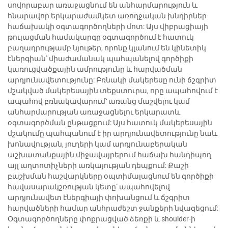
սովորաբար առաջացնում են անհարմարություն և
հնարավոր երկարաժամկետ առողջական խնդիրներ
հաճախակի օգտագործողների մոտ: Այս վիբրացիայի
թուլացման համակարգը օգտագործում է հատուկ
բաղադրությամբ նյութեր, որոնք կլանում են կինետիկ
էներգիան՝ միաժամանակ պահպանելով գործիքի
կառուցվածքային ամրությունը և հարվածման
արդյունավետությունը: Բռնակի մակերեսը ունի ճշգրիտ
մշակված մակերեսային տեքստուրա, որը ապահովում է
ապահով բռնակավարում՝ առանց մաշվելու կամ
անհարմարության առաջացնելու երկարատև
օգտագործման ընթացքում: Այս հատուկ մակերեսային
մշակումը պահպանում է իր արդյունավետությունը նաև
խոնավության, յուղերի կամ արդյունաբերական
աշխատանքային միջավայրերում հաճախ հանդիպող
այլ աղտոտիչների առկայության դեպքում: Քաշի
բաշխման հաշվարկները օպտիմալացնում են գործիքի
հավասարակշռության կետը՝ ապահովելով
արդյունավետ էներգիայի փոխանցում և ճշգրիտ
հարվածների համար անհրաժեշտ ջանքերի նվազեցում:
Օգտագործողները փոքրացված ձեռքի և shoulder-ի