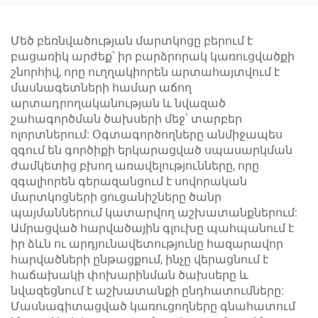
գրավիտացիոն
փայտի ծածկույթի
ապակի ներկի ապակի
համար
Մեծ բեռնվածության մարտկոցը բերում է
բացառիկ արժեք՝ իր բարձրորակ կառուցվածքի
շնորհիվ, որը ուղղակիորեն արտահայտվում է
մասնագետների համար աճող
արտադրողականության և նվազած
շահագործման ծախսերի մեջ՝ տարբեր
ոլորտներում: Օգտագործողները անմիջապես
զգում են գործիքի երկարացված սպասարկման
ժամկետից բխող առավելությունները, որը
զգալիորեն գերազանցում է սովորական
մարտկոցների ցուցանիշները ծանր
պայմաններում կատարվող աշխատանքներում:
Ամրացված հարվածային գլուխը պահպանում է
իր ձևն ու արդյունավետությունը հազարավոր
հարվածների ընթացքում, ինչը վերացնում է
հաճախակի փոխարինման ծախսերը և
նվազեցնում է աշխատանքի ընդհատումները:
Մասնագիտացված կառուցողները գնահատում