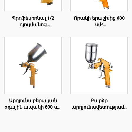
Պրոֆեսիոնալ 1/2
Որակի երաշխիք 600
դյույմանոց
սմ³
պնևմատիկ օդային
բազմաֆունկցիոնալ
ինքնաթիռ՝ 570Ն.Մ
մասնագիտական
մոմենտով, բարձր
օդային ապակի
հզորությամբ
ընտանիքի փոքր
պնևմատիկ գործիք
կարիքների համար
նախատեսված
կարիքների ապակի
Արդյունաբերական
Բարձր
օդային ապակի 600 սմ³
արդյունավետությամբ
ալյումինե
օդային սպրեյի pistolet
համաձուլվածքի
3-5 բար, 1.5 մմ սոսնձ՝
բարձր ճնշման
ավտոմեքենաների և