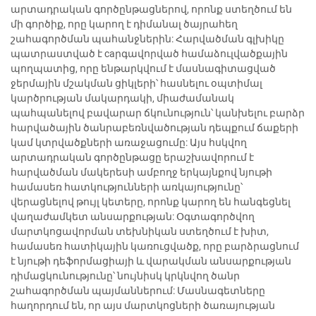
արտադրական գործընթացներով, որոնք ստեղծում են
մի գործիք, որը կարող է դիմանալ ծայրահեղ
շահագործման պահանջներին: Հարվածման գլխիկը
պատրաստված է caրգավորված համաձուլվածքային
պողպատից, որը ենթարկվում է մասնագիտացված
ջերմային մշակման ցիկլերի՝ հասնելու օպտիմալ
կարծրության մակարդակի, միաժամանակ
պահպանելով բավարար ճկունություն՝ կանխելու բարձր
հարվածային ծանրաբեռնվածության դեպքում ճաքերի
կամ կտրվածքների առաջացումը: Այս հսկվող
արտադրական գործընթացը երաշխավորում է
հարվածման մակերեսի ամբողջ երկայնքով նյութի
համասեռ հատկությունների առկայությունը՝
վերացնելով թույլ կետերը, որոնք կարող են հանգեցնել
վաղաժամկետ անսարքության: Օգտագործվող
մարտկոցավորման տեխնիկան ստեղծում է խիտ,
համասեռ հատիկային կառուցվածք, որը բարձրացնում
է նյութի դեֆորմացիայի և վարակման անսարքության
դիմացկունությունը՝ նույնիսկ կրկնվող ծանր
շահագործման պայմաններում: Մասնագետները
հաղորդում են, որ այս մարտկոցների ծառայության