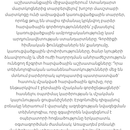
աշխատանքային միջավայրերում: Ստանդարտ
մարտկոցներից տարբերվելով՝ խոշոր մասշտաբի
մարտկոցը ունի ամրացված կառուցվածքային տարրեր,
որոնք թույլ են տալիս դիմանալ կրկնվող բարձր
հարվածային գործողություններին՝ չվնասելով
կառուցվածքային ամբողջականությունը կամ
արդյունավետության ստանդարտները: Գործիքի
հիմնական ֆունկցիաներն են՝ քանդումը,
կառուցվածքային փոփոխությունները, ծանր նյութերի
ձևավորումը և մեծ ուժի հաղորդման անհրաժեշտություն
ունեցող ճշգրիտ հարվածային աշխատանքները: Դրա
տեխնոլոգիական առանձնահատկությունների մեջ են
մտնում բարձրորակ պողպատից պատրաստված՝
հատուկ մշակված հարվածային գլուխը, որը
ենթարկվում է ջերմային մշակման գործընթացների՝
հասնելու օպտիմալ կարծրության և մշակման
կայունության ցուցանիշների: Էրգոնոմիկ դիզայնով
բռնակը ներառում է վարակիչ ազդեցության նվազեցման
տեխնոլոգիա, որը զգալիորեն նվազեցնում է
օպերատորի հոգնածությունը երկարատև
օգտագործման ժամանակ: Առաջադեմ բռնակի