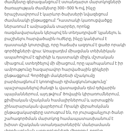
ժամկետը գերազանցում է ստանդարտ մարտկոցների
ծառայության ժամկետը 300–500 %-ով, ինչը
երաշխավորում է կարևոր ծախսերի նվազեցում
ժամանակի ընթացքում: Դաստակի կառուցվածքը
ներառում է ամրացման տարրեր, որոնք
ռազմավարական կերպով են տեղադրված՝ կլանելու և
բաշխելու հարվածային ուժերը, ինչը կանխում է
դաստակի կոտրվելը, որը հաճախ ազդում է ցածր որակի
գործիքների վրա: Առաջադեմ միացման տեխնիկան
ապահովում է գլխիկի և դաստակի միջև մշտական
միացում, ստեղծելով մի միացում, որը պահպանում է իր
ամրությունը հազարավոր հարվածային ցիկլերի
ընթացքում: Գործիքի մակերեսի մշակումը
բարձրացնում է կոռոզիայի դիմացկունությունը՝
պաշտպանելով ժանգի և վատացման դեմ դժվարին
պայմաններում, այդ թվում՝ ծովային կիրառումներում,
քիմիական մշակման համալիրներում և արտաքին
շինարարական վայրերում: Որակի վերահսկման
ընթացակարգերը ստուգում են, որ յուրաքանչյուր ծանր
շահագործման մարտկոց համապատասխանում է
խիստ մշակման ստանդարտներին՝ մանրամասն
փորձարկման պրոտոկոլների միջոցով, որոնք