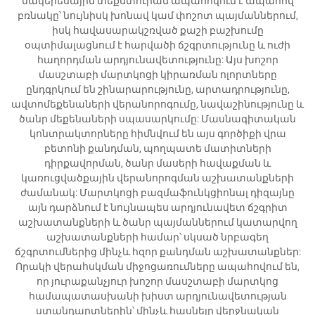
մակերեսային տեքստուրան ապահովում է ապահով
բռնակը՝ նույնիսկ խոնավ կամ փոշոտ պայմաններում,
իսկ հավասարակշռված քաշի բաշխումը
օպտիմալացնում է հարվածի ճշգրտությունը և ուժի
հաղորդման արդյունավետությունը: Այս խոշոր
մասշտաբի մարտկոցի կիրառման ոլորտները
ընդգրկում են շինարարությունը, արտադրությունը,
ավտոմեքենաների վերանորոգումը, նավաշինությունը և
ծանր մեքենաների սպասարկումը: Մասնագիտական
կոնտրակտորները հիմնվում են այս գործիքի վրա
բետոնի քանդման, պողպատե մատիտների
դիրքավորման, ծանր մասերի հավաքման և
կառուցվածքային վերանորոգման աշխատանքների
ժամանակ: Մարտկոցի բազմաֆունկցիոնալ դիզայնը
այն դարձնում է նույնապես արդյունավետ ճշգրիտ
աշխատանքների և ծանր պայմաններում կատարվող
աշխատանքների համար՝ սկսած նրբագեղ
ճշգրտումներից մինչև հզոր քանդման աշխատանքներ:
Որակի վերահսկման միջոցառումները ապահովում են,
որ յուրաքանչյուր խոշոր մասշտաբի մարտկոց
համապատասխանի խիստ արդյունավետության
ստանդարտներին՝ մինչև հասնելը վերջնական