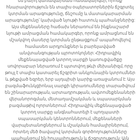
են բարդ կառավարման համակարգեր, որոնք
հնարավորություն են տալիս օպերատորներին ճշգրտել
կտրման արագությունը, ճնշումը և մատակարարման
արագությունը՝ կախված նյութի հատուկ պահանջներից:
Այս մեքենաները հաճախ ներառում են ինքնաշարժ
նյութի ամրացման համակարգեր, որոնք ամրացնում են
մշակվող մասերը կտրման ընթացքում՝ ապահովելով
համասեռ արդյունքներ և բարելավված
անվտանգության պրոտոկոլներ: Հիդրավլիկ
մեքենայացված կտրող սարքի կառուցվածքը
սովորաբար ներառում է պտտվող թևի մեխանիզմ, որը
թույլ է տալիս կատարել ճշգրիտ անկյունային կտրումներ
և թեքված եզրեր, երբ այդպիսի կարիք առաջանում է: Այս
բազմաֆունկցիոնալ սարքի կիրառումները տարածվում
են շինարարության, արտադրության, ավտոմեքենաների
վերանորոգման, մետաղամշակման և սպասարկման
բազմաթիվ ոլորտներում: Հիդրավլիկ մեքենայացված
կտրող սարքը անգնահատելի է պողպատի
սպասարկման կենտրոններում, մեքենաների
վարպետանոցներում և մշակման համալիրներում,
որտեղ մեծ ծավալով կտրման գործողությունները
պահանջում են հուսալիություն և ճշգրտություն: Այն