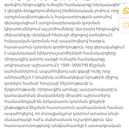
գտնվող հիդրավլիկ ուժային համակարգը ներկայացնում
է վերջին ձեռքբերումներով ինժեներական լուծում, որը
արդյունավետության և հավաստիության առումով
գերազանցում է արդյունաբերական կտրման
կիրառումներում այլ լուծումները: Այս բարդ հիդրավլիկ
մեխանիզմը սեղմված հեղուկի միջոցով ստեղծում է
հսկայական կտրման ուժ, ապահովելով հարթ և
հաստատուն կտրման գործողություն, որը գերազանցում
է ավանդական էլեկտրաշարժիչների համակարգերը:
Հիդրավլիկ կտրող սարքի ուժային համակարգը
սովորաբար աշխատում է 1500–3000 PSI ճնշման
սահմաններում, ապահովելով այն զգալի ուժը, որը
անհրաժեշտ է նույնիսկ ամենադժվար նյութերի միջով
կտրելու համար՝ հրաշալի հեշտությամբ և
ճշգրտությամբ: Հիդրավլիկ պոմպը, պաշարավայրը և
կառավարման փականները միասին աշխատելով
համատեղված են երկարատև կտրման ցիկլերի
ընթացքում ճնշման հաստատուն պահպանման համար,
ապահովելով, որ յուրաքանչյուր կտրում ստանա նույն
մակարդակի ուժ և մանրամասն ուշադրություն: Այս
հաստատունությունը անգնահատելի է արտադրական