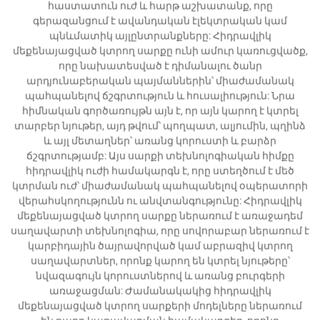
հաստատուն ուժ և հարթ աշխատանք, որը
գերազանցում է ավանդական էլեկտրական կամ
պնևմատիկ այլընտրանքները: Հիդրավլիկ
մեքենայացված կտրող սարքը ունի ամուր կառուցվածք,
որը նախատեսված է դիմանալու ծանր
արդյունաբերական պայմաններին՝ միաժամանակ
պահպանելով ճշգրտություն և հուսալիություն: Նրա
հիմնական գործառույթն այն է, որ այն կարող է կտրել
տարբեր նյութեր, այդ թվում՝ պողպատ, ալյումին, պղինձ
և այլ մետաղներ՝ առանց կորուստի և բարձր
ճշգրտությամբ: Այս սարքի տեխնոլոգիական հիմքը
հիդրավլիկ ուժի համակարգն է, որը ստեղծում է մեծ
կտրման ուժ՝ միաժամանակ պահպանելով օպերատորի
վերահսկողությունն ու անվտանգությունը: Հիդրավլիկ
մեքենայացված կտրող սարքը ներառում է առաջադեմ
սաղավարտի տեխնոլոգիա, որը սովորաբար ներառում է
կարբիդային ծայրավորված կամ աբրազիվ կտրող
սաղավարտներ, որոնք կարող են կտրել նյութերը՝
նվազագույն կորուստներով և առանց բուրգերի
առաջացման: Ժամանակակից հիդրավլիկ
մեքենայացված կտրող սարքերի մոդելները ներառում