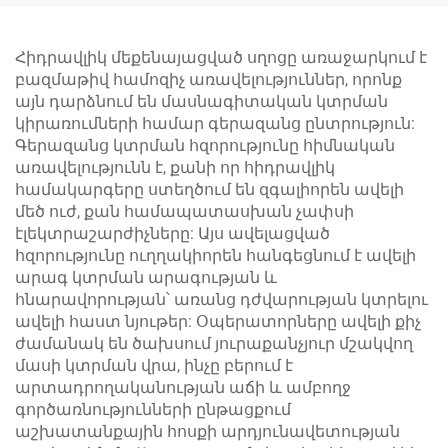
մեքենա 0,85 կգ
խցանահար
անջատ օդային
ատրճանակ
խցանահար
Հիդրավլիկ մեքենայացված սղոցը առաջարկում է
ատրճանակ
բազմաթիվ համոզիչ առավելություններ, որոնք
այն դարձնում են մասնագիտական կտրման
կիրառումների համար գերազանց ընտրություն:
Գերազանց կտրման հզորությունը հիմնական
առավելությունն է, քանի որ հիդրավլիկ
համակարգերը ստեղծում են զգալիորեն ավելի
մեծ ուժ, քան համապատասխան չափսի
էլեկտրաշարժիչները: Այս ավելացված
հզորությունը ուղղակիորեն հանգեցնում է ավելի
արագ կտրման արագության և
հնարավորության՝ առանց դժվարության կտրելու
ավելի հաստ նյութեր: Օպերատորները ավելի քիչ
ժամանակ են ծախսում յուրաքանչյուր մշակվող
մասի կտրման վրա, ինչը բերում է
արտադրողականության աճի և ամբողջ
գործառնությունների ընթացքում
աշխատանքային հոսքի արդյունավետության