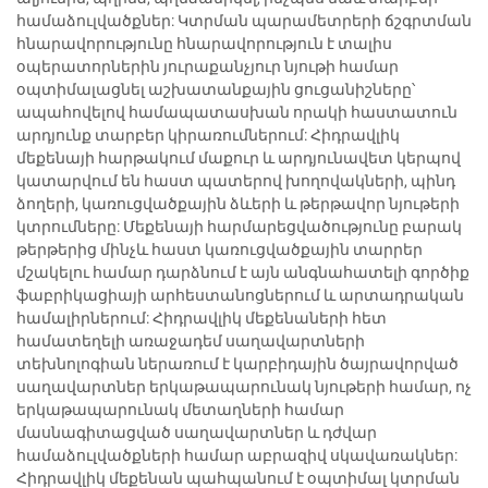
համաձուլվածքներ: Կտրման պարամետրերի ճշգրտման
հնարավորությունը հնարավորություն է տալիս
օպերատորներին յուրաքանչյուր նյութի համար
օպտիմալացնել աշխատանքային ցուցանիշները՝
ապահովելով համապատասխան որակի հաստատուն
արդյունք տարբեր կիրառումներում: Հիդրավլիկ
մեքենայի հարթակում մաքուր և արդյունավետ կերպով
կատարվում են հաստ պատերով խողովակների, պինդ
ձողերի, կառուցվածքային ձևերի և թերթավոր նյութերի
կտրումները: Մեքենայի հարմարեցվածությունը բարակ
թերթերից մինչև հաստ կառուցվածքային տարրեր
մշակելու համար դարձնում է այն անգնահատելի գործիք
ֆաբրիկացիայի արհեստանոցներում և արտադրական
համալիրներում: Հիդրավլիկ մեքենաների հետ
համատեղելի առաջադեմ սաղավարտների
տեխնոլոգիան ներառում է կարբիդային ծայրավորված
սաղավարտներ երկաթապարունակ նյութերի համար, ոչ
երկաթապարունակ մետաղների համար
մասնագիտացված սաղավարտներ և դժվար
համաձուլվածքների համար աբրազիվ սկավառակներ:
Հիդրավլիկ մեքենան պահպանում է օպտիմալ կտրման