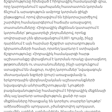
ճշգրտությունը հիմնված է հիդրավլիկ համակարգի վրա,
որը կարողանում է պահպանել հաստատուն կտրման
ճնշում և արագություն ամբողջ կտրման ցիկլի
ընթացքում, որով վերացվում են էլեկտրաշարժիչով
շարժվող համակարգերում հաճախ առաջացող
տատանումները: Հիդրավլիկ մեքենան կատարում է
կտրումներ՝ թույլատրելի շեղումներով, որոնք
սովորաբար չեն գերազանցում 0,001 դյույմը, ինչը
դարձնում է այն հարմար ճշգրիտ արտադրության
կիրառումների համար, որտեղ կարևոր է ստիպված
ճշգրտությունը: Հիդրավլիկ համակարգի հարթ
աշխատանքը վերացնում է կտրման որակը վատացնող
թրթռումներն ու տատանումները, ինչի արդյունքում
ստացվում են մաքուր, ուղիղ կտրումներ՝ նվազագույն
մետաղական եզրերի (բուր) առաջացմամբ և
երկրորդային վերջնամշակման աշխատանքների
նվազագույն անհրաժեշտությամբ: Նյութերի
բազմազանությունը համարվում է հիդրավլիկ մեքենայի
մեկ այլ կարևոր առավելություն, քանի որ այս
մեքենաները հիասքանչ են կտրելու տարբեր նյութեր՝
ածխածնային պողպատ, չժանգոտվող պողպատ,
ալյումին, պղինձ, պղնձանիկել, ինչպես նաև տարբեր