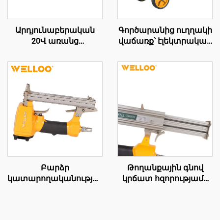
Արդյունաբերական
Գործարանից ուղղակի
20Վ առանց
վաճառք՝ էլեկտրական
մետաղալարի շարժիչ,
օդային
115 մմ սղոցման
կոմպրեսորներ, օդի
սկավառակ, անցային
տեղափոխում 100 լ/ր
անկյունային սղոց
1300 Վտ էլեկտրական
կտրելու և փոքր-մեծ
օդով սառեցվող
մաքրման գործիքի
կոմպրեսորներ
համար
Բարձր
Թողանքային գնով
կատարողականությամբ
կրճատ հզորությամբ
0,45-0,7ՄՊա ալյումինե
օդային խցանահար
համաձուլվածքե
ատրճանակ՝ հզոր
օդային խցանահար
ձեռքով աշխատող