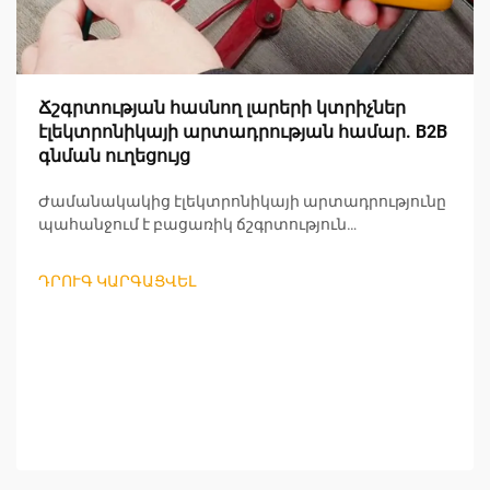
Ճշգրտության հասնող լարերի կտրիչներ
էլեկտրոնիկայի արտադրության համար. B2B
գնման ուղեցույց
Ժամանակակից էլեկտրոնիկայի արտադրությունը
պահանջում է բացառիկ ճշգրտություն
արտադրության յուրաքանչյուր փուլում,
մասնավորապես՝ լարերի մշակման և
ԴՐՈՒԳ ԿԱՐԳԱՑՎԵԼ
բաղադրիչների պատրաստման ժամանակ:
Մասնագիտական լարերի կտրող գործիքները
դարձել են արտադրողների անփոխարինելի
գործիքներ, որոնք ապահովում են արտադրության
բարձր արդյունավետություն և հուսալի որակ: