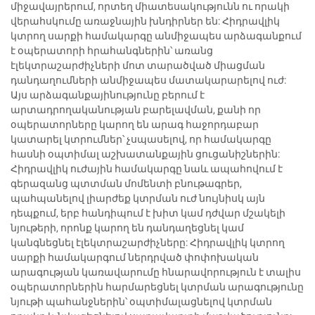
միջավայրերում, որտեղ միատեսակությունն ու որակի
վերահսկումը առաջնային խնդիրներ են: Հիդրավլիկ
կտրող սարքի համակարգը անմիջապես արձագանքում
է օպերատորի հրահանգներին՝ առանց
էլեկտրաշարժիչների մոտ տարածված միացման
դանդաղումների անմիջապես մատակարարելով ուժ:
Այս արձագանքայինությունը բերում է
արտադրողականության բարելավման, քանի որ
օպերատորները կարող են արագ հաջորդաբար
կատարել կտրումներ՝ չսպասելով, որ համակարգը
հասնի օպտիմալ աշխատանքային ցուցանիշներին:
Հիդրավլիկ ուժային համակարգը նաև ապահովում է
գերազանց պտտման մոմենտի բնութագրեր,
պահպանելով լիարժեք կտրման ուժ նույնիսկ այն
դեպքում, երբ հանդիպում է խիտ կամ դժվար մշակելի
նյութերի, որոնք կարող են դանդաղեցնել կամ
կանգնեցնել էլեկտրաշարժիչները: Հիդրավլիկ կտրող
սարքի համակարգում ներդրված փոփոխական
արագության կառավարումը հնարավորություն է տալիս
օպերատորներին հարմարեցնել կտրման արագությունը
նյութի պահանջներին՝ օպտիմալացնելով կտրման