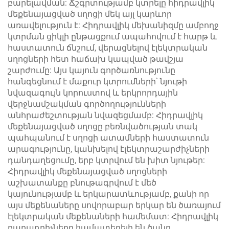
բարելավման: Ճշգրտությամբ կտրելը հիդրավլիկ
մեքենայացված սղոցի մեկ այլ կարևոր
առավելություն է: Հիդրավլիկ մեխանիզմը ամբողջ
կտրման ցիկլի ընթացքում ապահովում է հարթ և
հաստատուն ճնշում, վերացնելով էլեկտրական
սղոցների հետ հաճախ կապված թավշյա
շարժումը: Այս կայուն գործառնությունը
հանգեցնում է մաքուր կտրումների՝ նյութի
նվազագույն կորուստով և երկրորդային
վերջնամշակման գործողությունների
անհրաժեշտության նվազեցմամբ: Հիդրավլիկ
մեքենայացված սղոցը բեռնվածության տակ
պահպանում է սղոցի ատամների հաստատուն
արագությունը, կանխելով էլեկտրաշարժիչների
դանդաղեցումը, երբ կտրվում են խիտ նյութեր:
Հիդրավլիկ մեքենայացված սղոցների
աշխատանքը բնութագրվում է մեծ
կայունությամբ և երկարատևությամբ, քանի որ
այս մեքենաները սովորաբար երկար են ծառայում
էլեկտրական մեքենաների համեմատ: Հիդրավլիկ
բաղադրիչները համատեղելի են ծանր