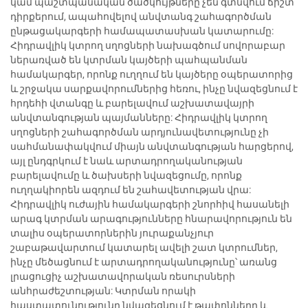
կամ պաշտպանական ծածկույթները չեն գտնվում ճիշտ
դիրքերում, ապահովելով անվտանգ շահագործման
ընթացակարգերի համապատասխան կատարումը:
Հիդրավլիկ կտրող սղոցների նախագծում սովորաբար
ներառված են կտրման կայծերի պահպանման
համակարգեր, որոնք ուղղում են կայծերը օպերատորից
և շրջակա սարքավորումներից հեռու, ինչը նվազեցնում է
հրդեհի վտանգը և բարելավում աշխատավայրի
անվտանգության պայմանները: Հիդրավլիկ կտրող
սղոցների շահագործման արդյունավետությունը չի
սահմանափակվում միայն անվտանգության հարցերով,
այլ ընդգրկում է նաև արտադրողականության
բարելավումը և ծախսերի նվազեցումը, որոնք
ուղղակիորեն ազդում են շահավետության վրա:
Հիդրավլիկ ուժային համակարգերի շնորհիվ հասանելի
արագ կտրման արագությունները հնարավորություն են
տալիս օպերատորներին յուրաքանչյուր
շաբաթավարտում կատարել ավելի շատ կտրումներ,
ինչը մեծացնում է արտադրողականությունը՝ առանց
լրացուցիչ աշխատավորական ռեսուրսների
անհրաժեշտության: Կտրման որակի
հաստատունությունը նվազեցնում է թափոնները և