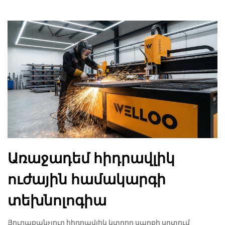
Առաջադեմ հիդրավլիկ
ուժային համակարգի
տեխնոլոգիա
Յուրաքանչյուր հիդրավլիկ կտրող սարքի սրտում