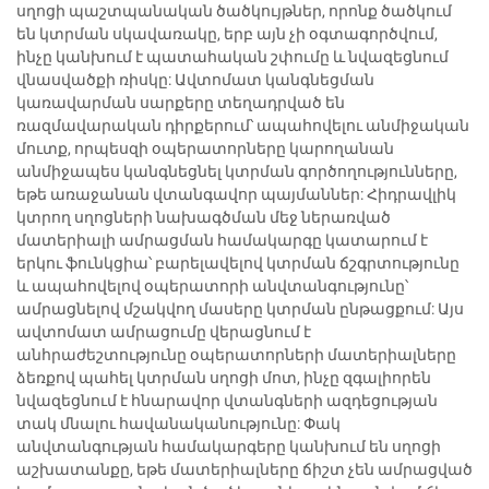
սղոցի պաշտպանական ծածկույթներ, որոնք ծածկում
են կտրման սկավառակը, երբ այն չի օգտագործվում,
ինչը կանխում է պատահական շփումը և նվազեցնում
վնասվածքի ռիսկը: Ավտոմատ կանգնեցման
կառավարման սարքերը տեղադրված են
ռազմավարական դիրքերում՝ ապահովելու անմիջական
մուտք, որպեսզի օպերատորները կարողանան
անմիջապես կանգնեցնել կտրման գործողությունները,
եթե առաջանան վտանգավոր պայմաններ: Հիդրավլիկ
կտրող սղոցների նախագծման մեջ ներառված
մատերիալի ամրացման համակարգը կատարում է
երկու ֆունկցիա՝ բարելավելով կտրման ճշգրտությունը
և ապահովելով օպերատորի անվտանգությունը՝
ամրացնելով մշակվող մասերը կտրման ընթացքում: Այս
ավտոմատ ամրացումը վերացնում է
անհրաժեշտությունը օպերատորների մատերիալները
ձեռքով պահել կտրման սղոցի մոտ, ինչը զգալիորեն
նվազեցնում է հնարավոր վտանգների ազդեցության
տակ մնալու հավանականությունը: Փակ
անվտանգության համակարգերը կանխում են սղոցի
աշխատանքը, եթե մատերիալները ճիշտ չեն ամրացված