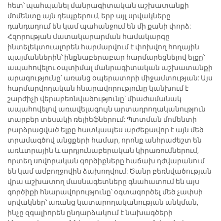
հետ՝ պահպանել մանրագիտական աշխատանքի
մոմենտը այն դեպքերում, երբ այլ սրվակները
դանդաղում են կամ պահանջում են մի քանի փորձ:
Հզորության մատակարարման համակարգը
ինտելեկտուալորեն հարմարվում է փոխվող հողային
պայմաններին՝ ինքնաբերաբար հարմարեցնելով ելքը՝
ապահովելու օպտիմալ մանրագիտական աշխատանքի
արագությունը՝ առանց օպերատորի միջամտության: Այս
հարմարվողական հնարավորությունը կանխում է
շարժիչի վերաբեռնվածությունը՝ միաժամանակ
ապահովելով առավելագույն արտադրողականություն
տարբեր տեսակի ռելիեֆներում: Պտտման մոմենտի
բարձրացված ելքը հատկապես արժեքավոր է այն մեծ
տրամագծով անցքերի համար, որոնք անհրաժեշտ են
առևտրային և արդյունաբերական կիրառումներում,
որտեղ սովորական գործիքները հաճախ դժվարանում
են կամ ամբողջովին ձախողվում: Ծանր բեռնվածության
վրա աշխատող մասնագետները գնահատում են այս
գործիքի հնարավորությունը՝ օգտագործել մեծ չափսի
սրվակներ՝ առանց կատարողականության անկման,
ինչը զգալիորեն ընդարձակում է նախագծերի