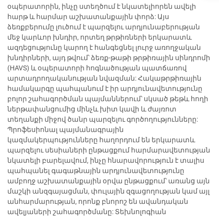
օպերատորին, ինչը ստեղծում է նկատելիորեն ավելի
հարթ և հարմար աշխատանքային փորձ: Այս
ձեռքբերումը լուծում է պարզելու արդյունաբերության
մեջ կարևոր խնդիր, որտեղ թրթիռների երկարատև
ազդեցությունը կարող է հանգեցնել լուրջ առողջական
խնդիրների, այդ թվում՝ ձեռք-թաթի թրթիռային սինդրոմի
(HAVS) և օպերատորի հոգնածության պատճառով
արտադրողականության նվազման: Հակաթրթիռային
համակարգը պահպանում է իր արդյունավետությունը
բոլոր շահագործման պայմաններում՝ սկսած թեթև հողի
ներթափանցումից մինչև խիտ կավի և ժայռոտ
տեղանքի միջով ծանր պարզելու գործողությունները:
Պրոֆեսիոնալ պայմանագրային
կազմակերպությունները հաղորդում են երկարատև
պարզելու սեսիաների ընթացքում հարմարավետության
նկատելի բարելավում, ինչը հնարավորություն է տալիս
պահպանել գագաթնային արդյունավետությունը
ամբողջ աշխատանքային օրվա ընթացքում՝ առանց այն
մաշկի անզգայացման, փուլային զգացողության կամ այլ
անհարմարության, որոնք բնորոշ են ավանդական
ավելյաների շահագործմանը: Տեխնոլոգիան