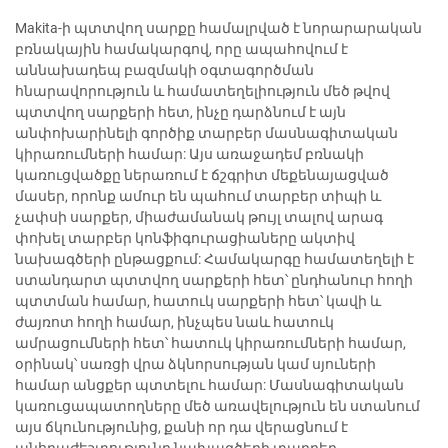
Makita-ի պտտվող սարքը համալրված է նորարարական
բռնակային համակարգով, որը ապահովում է
աննախադեպ բազմակի օգտագործման
հնարավորություն և համատեղելիություն մեծ թվով
պտտվող սարքերի հետ, ինչը դարձնում է այն
անփոխարինելի գործիք տարբեր մասնագիտական
կիրառումների համար: Այս առաջադեմ բռնակի
կառուցվածքը ներառում է ճշգրիտ մեքենայացված
մասեր, որոնք ամուր են պահում տարբեր տիպի և
չափսի սարքեր, միաժամանակ թույլ տալով արագ
փոխել տարբեր կոնֆիգուրացիաները ակտիվ
նախագծերի ընթացքում: Համակարգը համատեղելի է
ստանդարտ պտտվող սարքերի հետ՝ ընդհանուր հողի
պտտման համար, հատուկ սարքերի հետ՝ կավի և
ժայռոտ հողի համար, ինչպես նաև հատուկ
ամրացումների հետ՝ հատուկ կիրառումների համար,
օրինակ՝ սառցի վրա ձկնորսության կամ սյուների
համար անցքեր պտտելու համար: Մասնագիտական
կառուցապատողները մեծ առավելություն են ստանում
այս ճկունությունից, քանի որ դա վերացնում է
անհրաժեշտությունը նախագծերի տարբեր