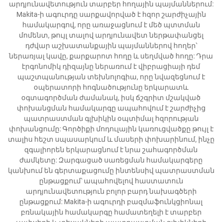
արդյունավետություն տարբեր հողային պայմաններում:
Makita-ի ագուրդը սարքավորված է հզոր շարժիչային
համակարգով, որը առաջացնում է մեծ պտտման
մոմենտ, թույլ տալով արդյունավետ ներթափանցել
դժվար աշխատանքային պայմաններով հողեր՝
ներառյալ կավը, քարքարոտ հողը և սեղմված հողը: Դրա
էրգոնոմիկ դիզայնը ներառում է վիբրացիայի դեմ
պաշտպանության տեխնոլոգիա, որը նվազեցնում է
օպերատորի հոգնածությունը երկարատև
օգտագործման ժամանակ, իսկ ճշգրիտ մշակված
փոխանցման համակարգը ապահովում է շարժիչից
պատրաստման գլխիկին օպտիմալ հզորության
փոխանցումը: Գործիքի մոդուլային կառուցվածքը թույլ է
տալիս հեշտ սպասարկում և մասերի փոխարինում, ինչը
զգալիորեն երկարացնում է նրա շահագործման
ժամկետը: Զարգացած սառեցման համակարգերը
կանխում են գերտաքացումը ինտենսիվ պատրաստման
ընթացքում՝ ապահովելով հաստատուն
արդյունավետություն բոլոր բարդ նախագծերի
ընթացքում: Makita-ի ագուրդի բազմաֆունկցիոնալ
բռնակային համակարգը համատեղելի է տարբեր