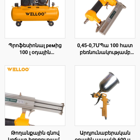
Պրոֆեսիոնալ ремից
0,45-0,7ՄՊա 100 հատ
100 լ օդային
բեռնունակությամբ
կոմպրեսոր 2,2 ԿՎտ 3
օդային խցանահար
ձիաուժ
մեքենա՝ փայտե
ավտոմասնագիտական
խցանահարման
սրահների և
օդային ատրճանակի
գործարանների
սարք
համար
Թողանքային գնով
Արդյունաբերական
կրճատ հզորությամբ
օդային ապակի 600 սմ³