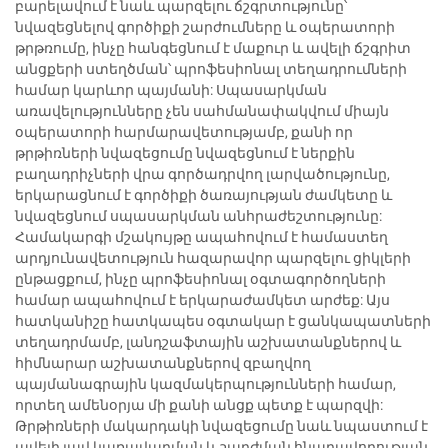
բարելավում է նաև պարզելու ճշգրտությունը՝
նվազեցնելով գործիքի շարժումները և օպերատորի
թրթռումը, ինչը հանգեցնում է մաքուր և ավելի ճշգրիտ
անցքերի ստեղծման՝ պրոֆեսիոնալ տեղադրումների
համար կարևոր պայմանի: Սպասարկման
առավելությունները չեն սահմանափակվում միայն
օպերատորի հարմարավետությամբ, քանի որ
թրթիռների նվազեցումը նվազեցնում է ներքին
բաղադրիչների վրա գործադրվող լարվածությունը,
երկարացնում է գործիքի ծառայության ժամկետը և
նվազեցնում սպասարկման անհրաժեշտությունը:
Համակարգի մշակույթը ապահովում է համաստեղ
արդյունավետություն հազարավոր պարզելու ցիկլերի
ընթացքում, ինչը պրոֆեսիոնալ օգտագործողների
համար ապահովում է երկարաժամկետ արժեք: Այս
հատկանիշը հատկապես օգտակար է ցանկապատների
տեղադրմամբ, լանդշաֆտային աշխատանքներով և
հիմնարար աշխատանքներով զբաղվող
պայմանագրային կազմակերպությունների համար,
որտեղ ամենօրյա մի քանի անցք պետք է պարզվի:
Թրթիռների մակարդակի նվազեցումը նաև նպաստում է
ավելի լավ կառավարման և շարժման հնարավորության