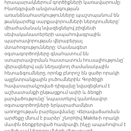
հրապարակներում գործիքների կառավարումը:
Ինտեգրված անվտանգության
առանձնահատկությունները պաշտպանում են
թանկարժեք սարքավորումների ներդրումները՝
միաժամանակ նվազեցնելով բիզնեսի
սեփականատերերի ապահովագրային
պարտավորության վերաբերյալ
մտահոգությունները: Մասնագետ
օգտագործողները գնահատում են
ստարտավորման հաստատուն հուսալիությունը՝
վերացնելով այն նեղացնող ժամանակային
հետաձգումները, որոնք բնորոշ են ցածր որակի
այլընտրանքային լուծումներին: Գործիքի
հավասարակշռված դիզայնը նվազեցնում է
աշխատանքի ընթացքում ափի և ձեռքի
լարվածությունը՝ նպաստելով կանոնավոր
օգտագործողների երկարաժամկետ
առողջության բարելավմանը: Վերավաճառման
արժեքը մնում է բարձր՝ շնորհիվ Makita-ի որակի
մասին ձեռքբերված համբավի, ինչը ապահովում է
ավելի լավ ներդրումների վերադարձ