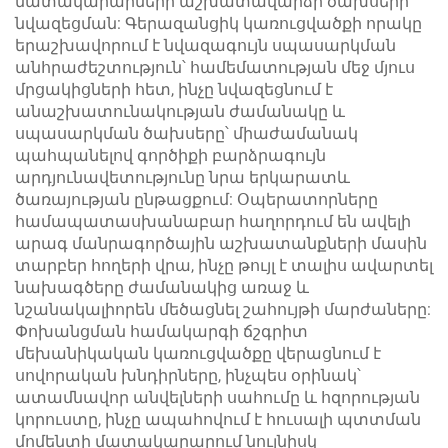
մատակարարների աշխատավարձի ծախսերի
նվազեցման: Գերազանցիկ կառուցվածքի որակը
երաշխավորում է նվազագույն սպասարկման
անհրաժեշտություն՝ համեմատության մեջ մյուս
մրցակիցների հետ, ինչը նվազեցնում է
անաշխատունակության ժամանակը և
սպասարկման ծախսերը՝ միաժամանակ
պահպանելով գործիքի բարձրագույն
արդյունավետությունը նրա երկարատև
ծառայության ընթացքում: Օպերատորները
համապատասխանաբար հաղորդում են ավելի
արագ մանրագործային աշխատանքների մասին
տարբեր հողերի վրա, ինչը թույլ է տալիս ավարտել
նախագծերը ժամանակից առաջ և
նշանակալիորեն մեծացնել շահույթի մարժաները:
Փոխանցման համակարգի ճշգրիտ
մեխանիկական կառուցվածքը վերացնում է
սովորական խնդիրները, ինչպես օրինակ՝
ատամնավոր անվելների սահումը և հզորության
կորուստը, ինչը ապահովում է հուսալի պտտման
մոմենտի մատակարարում նույնիսկ