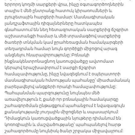
երրորդ կողմի սարքերի վրա, ինչը օգտագործողներին
տալիս է մեծ ընտրանք հատուկ կիրառումների և
բյուջետային հարցերի համար: Մասնագիտական
լանդշաֆտային դիզայներները հատկապես
գնահատում են նեղ հետազոտական սարքերից ճշգրիտ
աշխատանքի համար և մեծ տրամագծով սարքերից
ծառերի տնկման կամ ջրահեռացման համակարգերի
տեղադրման համար նույն գործիքի միջոցով արագ
անցնելու հնարավորությունը: Բռնակի
ինքնակենտրոնացնող կառուցվածքը ավտոմատ
կերպով երաշխավորում է սարքի ճշգրիտ
համաչափությունը, ինչը նվազեցնում է օպերատորի
մասնագիտական հմտության պահանջը՝ միաժամանակ
բարելավելով անցքերի որակի համաչափությունը:
Պահպանման պարզությունը նույնպես մեծ
առավելություն է, քանի որ բռնակային համակարգը
շահագործման ընթացքում պահանջում է նվազագույն
քանակությամբ յուղային միջոցներ և սպասարկում:
Դիմացկուն կառուցվածքային նյութերը դիմանում են
կոռոզիային և մաշվածությանը՝ պահպանելով հարթ
շահագործումը նույնիսկ ծանր շրջակա միջավայրում: