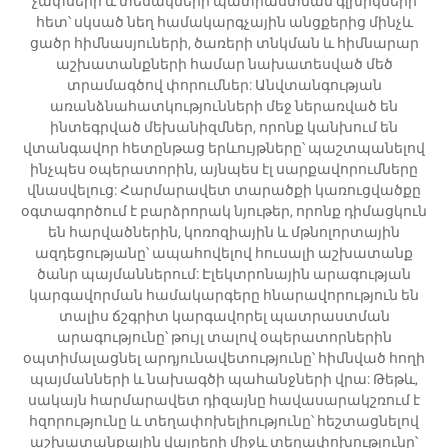
չափսերի և տեսակների պատրաստման գլխիկների
հետ՝ սկսած նեղ համակարգչային անցքերից մինչև
ցածր հիմնասյուների, ծառերի տնկման և հիմնարար
աշխատանքների համար նախատեսված մեծ
տրամագծով փորումներ: Անվտանգության
առանձնահատկությունների մեջ ներառված են
ինտեգրված մեխանիզմներ, որոնք կանխում են
վտանգավոր հետընթաց երևույթները՝ պաշտպանելով
ինչպես օպերատորին, այնպես էլ սարքավորումները
վնասվելուց: Հարմարավետ տարածքի կառուցվածքը
օգտագործում է բարձրորակ նյութեր, որոնք դիմացկուն
են հարվածներին, կոռոզիային և մթնոլորտային
ազդեցությանը՝ ապահովելով հուսալի աշխատանք
ծանր պայմաններում: Էլեկտրոնային արագության
կարգավորման համակարգերը հնարավորություն են
տալիս ճշգրիտ կարգավորել պատրաստման
արագությունը՝ թույլ տալով օպերատորներին
օպտիմալացնել արդյունավետությունը՝ հիմնված հողի
պայմանների և նախագծի պահանջների վրա: Թեթև,
սակայն հարմարավետ դիզայնը հավասարակշռում է
հզորությունը և տեղափոխելիությունը՝ հեշտացնելով
աշխատանքային վայրերի միջև տեղափոխությունը՝