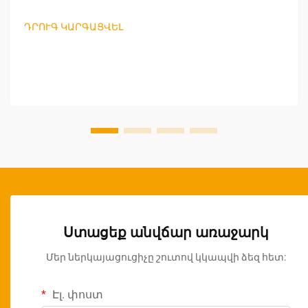
ավելի շատ են կենտրոնանում արտաքին կյանքի
վրա և կայուն այգեգործական մոտեցումների վրա:
ԴՐՈՒԳ ԿԱՐԳԱՑՎԵԼ
Մանրածախ վաճառողների համար, որոնք
փնտրում են շահավետ մեծածախ
հնարավորություններ, այգիների գործիքների
մատակարարման նրբերանգները հասկանալը
կարևոր է...
Ստացեք անվճար առաջարկ
Մեր ներկայացուցիչը շուտով կկապվի ձեզ հետ:
Էլ. փոստ