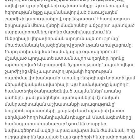
ավելի թույլ գործիքների աշխատանքը: Այս գերազանց
հզորության ելքը պայմանավորված է առաջադեմ
շարժիչի կառուցվածքով, որը ներառում է հազվագյուտ
երկրական մետաղների մագնիսներ և ճշգրիտ պտտված
սարքավորումներ, որոնք մաքսիմալացնում են
էներգիայի վերափոխման արդյունավետությունը՝
միաժամանակ նվազեցնելով ջերմության առաջացումը:
Բարդ փոխանցման համակարգը օգտագործում է
մշակված պողպատե ատամնավոր աղեղներ, որոնք
արտադրված են բացառիկ ճշգրտությամբ՝ ապահովելու
շարժիչից մինչև պտտվող սրվակի հզորության
օպտիմալ փոխանցումը՝ առանց էներգիայի կորստի կամ
մեխանիկական ավարիայի: Այս համակարգը կարող է
համատեղել ծանրաբեռնված պայմաններ՝ առանց
սահելու կամ կանգնելու, պահպանելով մշտական
մանրագիտական աշխատանքի արագությունը՝
նույնիսկ արմատների, քարերի կամ այնպիսի խիստ
սեղմված հողի հանդիպման դեպքում: Մասնագետները
համապատասխանաբար նշում են տարբեր
նախագծերում ավելի արագ ավարտման ժամանակ, որը
ուղղակիորեն կապված է այս գործիքի հնարավորության