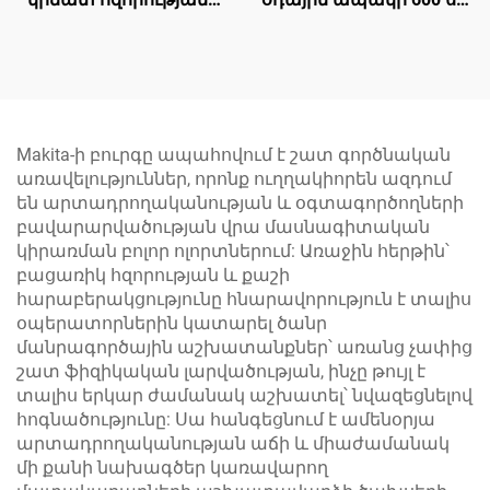
օդային խցանահար
ալյումինե
ատրճանակ՝ հզոր
համաձուլվածքի
ձեռքով աշխատող
բարձր ճնշման
խցանահար
գրավիտացիոն
ատրճանակ
ապակի ներկի ապակի
Makita-ի բուրգը ապահովում է շատ գործնական
առավելություններ, որոնք ուղղակիորեն ազդում
են արտադրողականության և օգտագործողների
բավարարվածության վրա մասնագիտական
կիրառման բոլոր ոլորտներում: Առաջին հերթին՝
բացառիկ հզորության և քաշի
հարաբերակցությունը հնարավորություն է տալիս
օպերատորներին կատարել ծանր
մանրագործային աշխատանքներ՝ առանց չափից
շատ ֆիզիկական լարվածության, ինչը թույլ է
տալիս երկար ժամանակ աշխատել՝ նվազեցնելով
հոգնածությունը: Սա հանգեցնում է ամենօրյա
արտադրողականության աճի և միաժամանակ
մի քանի նախագծեր կառավարող