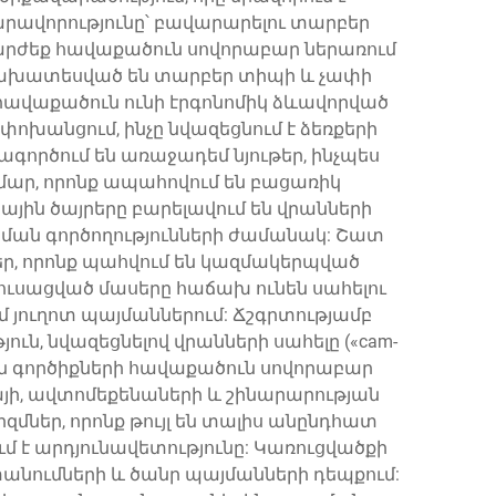
արավորությունը՝ բավարարելու տարբեր
իարժեք հավաքածուն սովորաբար ներառում
 նախատեսված են տարբեր տիպի և չափի
հավաքածուն ունի էրգոնոմիկ ձևավորված
ոխանցում, ինչը նվազեցնում է ձեռքերի
ործում են առաջադեմ նյութեր, ինչպես
մար, որոնք ապահովում են բացառիկ
ային ծայրերը բարելավում են վրանների
նման գործողությունների ժամանակ: Շատ
ր, որոնք պահվում են կազմակերպված
կուսացված մասերը հաճախ ունեն սահելու
 յուղոտ պայմաններում: Ճշգրտությամբ
, նվազեցնելով վրանների սահելը («cam-
ին գործիքների հավաքածուն սովորաբար
կայի, ավտոմեքենաների և շինարարության
մներ, որոնք թույլ են տալիս անընդհատ
 է արդյունավետությունը: Կառուցվածքի
նումների և ծանր պայմանների դեպքում: