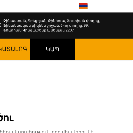
HY
Չինաստան, Ճժեցզյան, Ջինհուա, Ֆուտիան փողոց,
Ֆինանսական բիզնես շրջան, 6-րդ փողոց, 99,
Ֆուտիան Գինզա, շենք B, սենյակ 2207
ԿԱՏԱԼՈԳ
ԿԱՊ
ծու
իքավարածություն, որը միավորում է