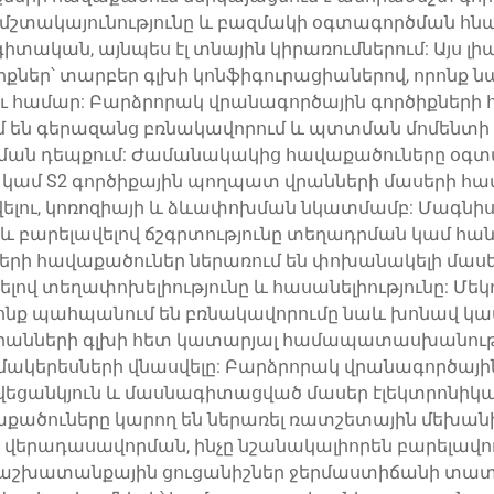
 մշտակայունությունը և բազմակի օգտագործման հն
ական, այնպես էլ տնային կիրառումներում: Այս լ
իքներ՝ տարբեր գլխի կոնֆիգուրացիաներով, որոնք
 համար: Բարձրորակ վրանագործային գործիքների 
 են գերազանց բռնակավորում և պտտման մոմենտի փ
ան դեպքում: Ժամանակակից հավաքածուները օգտագ
կամ S2 գործիքային պողպատ վրանների մասերի հա
շվելու, կոռոզիայի և ձևափոխման նկատմամբ: Մագնիս
 և բարելավելով ճշգրտությունը տեղադրման կամ հա
երի հավաքածուներ ներառում են փոխանակելի մասե
ելով տեղափոխելիությունը և հասանելիությունը: Մե
որոնք պահպանում են բռնակավորումը նաև խոնավ կամ
րանների գլխի հետ կատարյալ համապատասխանություն
կա մակերեսների վնասվելը: Բարձրորակ վրանագործայ
ս, վեցանկյուն և մասնագիտացված մասեր էլեկտրոնի
ածուները կարող են ներառել ռատշետային մեխանիզ
վերադասավորման, ինչը նշանակալիորեն բարելավում
աշխատանքային ցուցանիշներ ջերմաստիճանի տատա