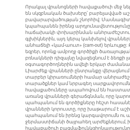
մաքրման գործիքի
Որակյալ վրանոցների հավաքածուի մեջ նե
են սկզբնական ծախսերը՝ բարելավված աշ
համար
բավարարվածության շնորհիվ: Մասնագիտ
կպահպանեն իրենց արդյունավետությունը
հաճախակի փոխարինման անհրաժեշտությ
գլխիկներին, այդ կերպ կանխելով վրան
անհաճելի «կամ-աուտ» (cam-out) երևույթը
եզրեր, որոնք ամբողջ գործիքի ծառայութ
բռնակների դիզայնը նվազեցնում է ձեռքի լ
օգտագործողներին ավելի երկար ժամանակ
Լիարժեք վրանների ընտրանքը վերացնում 
տարբեր կիրառումների համար անհրաժեշտ 
տարածքներ կամ նրբագեղ սարքավորումնե
հավաքածուները ապահովում են հաստատո
առանց վրանների գերաճգնման, որը կար
պահպանում են գործիքները հեշտ հասան
վրանների կորուստը, որը խաթարում է 
պահպանում են իրենց կարգավորումն ու 
ջերմաստիճանի ծայրահեղ արժեքներում, 
հավաքածուի բազմաֆունկցիոնալությունը