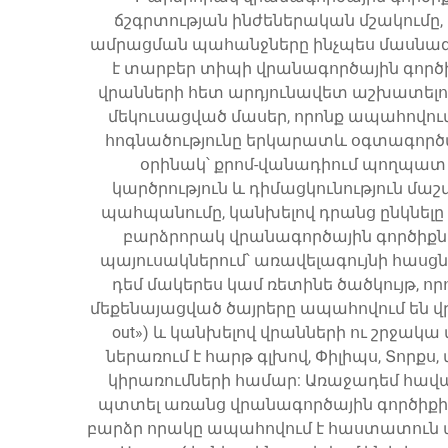
ճշգրտության ինժեներական մշակումը,
ամրացման պահանջները ինչպես մասնագիտ
է տարբեր տիպի վրանագործային գործ
վրանների հետ արդյունավետ աշխատելու
մեկուսացված մասեր, որոնք ապահովում
հոգնածությունը երկարատև օգտագործմ
օրինակ՝ քրոմ-վանադիում պողպատ 
կարծրություն և դիմացկունություն մա
պահպանումը, կանխելով դրանց ընկնելը
բարձրորակ վրանագործային գործիքն
պայուսակներում՝ առավելագույնի հասցն
դեմ մակերես կամ ռետինե ծածկույթ, 
մեքենայացված ծայրերը ապահովում են վ
out») և կանխելով վրանների ու շրջա
ներառում է հարթ գլխով, Փիլիպս, Տորք
կիրառումների համար: Առաջադեմ հավաք
պտտել առանց վրանագործային գործիքի 
բարձր որակը ապահովում է հաստատուն 