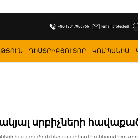
+86-13017966766
[email protected]
ՒԹՅՈՒՆ
ԴԻՍՏՐԻԲՅՈՒՏՈՐ
ԿՈՄՊԱՆԻԱ
ակյալ սրբիչների հավաքա
երի հավաքածուն ներկայացնում է անհրաժեշտ գործ