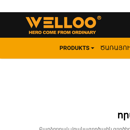
PRODUKTS
ԾԱՌԱՅՈ
որ
Բարձրորակ վրանագործային գործիքն