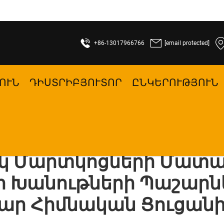
+86-13017966766
[email protected]
ՈՒՆ
ԴԻՍՏՐԻԲՅՈՒՏՈՐ
ԸՆԿԵՐՈՒԹՅՈՒՆ
կ Մարտկոցների Մատա
ի Խանութների Պաշար
ար Հիմնական Ցուցանի