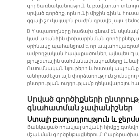
գործառնականություն և բավարար տևողո
սրված գործիք, որն ունի միջին գին և հու
զգալի շուկայային բաժին գրավել այս դե
DIY սպառողները հաճախ գնում են սկսն
կամ առանձին փոխարինման գործիքներ, այլ
օրինակը պահանջում է, որ ապահովագրակ
ամբողջական հավաքածուներ, այնպես էլ 
բյուջետային սահմանափակումները և ն
Ուսումնական նյութերը և հստակ ապրանքի
անհրաժեշտ այն փորձառություն չունեցող
ընտրության ուղղությամբ ղեկավարելու հ
Սրված գործիքների ընտրու
գնահատման չափանիշներ
Ստալի բաղադրություն և ջերմա
Ցանկացած որակյալ սրվակի հիմքը գտնվու
մշակման գործընթացներում: Բարձրածխած