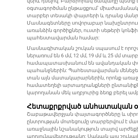
վերև դնելով: Բարձրորակ ճապաղը պետք 
օգտագործման ընթացքում՝ միաժամանա
տարբեր տեսակի փայտերի և դրանց մանր
Մասնագետները սովորաբար նախընտրում են
առանձին գործիքներ, ուստի սեթերի կոնֆ
պահեստավարման համար:
Մասնագիտական շուկան սպասում է որոշա
ներառում են 6 մմ, 12 մմ, 19 մմ և 25 մմ
համապատասխանում են ավանդական փա
պահանջներին: Պահեստավարման մենեջեր
տան այն մատակարարներին, որոնք առաջա
համատեղելի արտադրանքների ընտանիքն
կարողանան մեկ աղբյուրից ձեռք բերել ա
Հետաքրքրված անհատական օգ
Շաբաթավերջյան փայտագործները և սիր
ընտրության մոտեցումը տարբերվում է մ
առաջնային նշանակություն տալով արժեքի
արդյունավետությանը: Սակայն այս շուկա