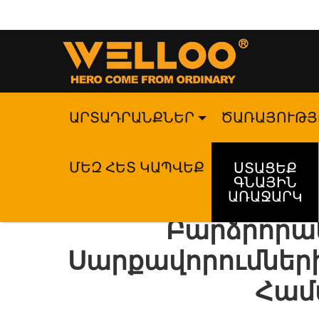
ԱՐՏԱԴՐԱՆՔՆԵՐ
ԾԱՌԱՅՈՒԹՅ
ՄԵԶ ՀԵՏ ԿԱՊՎԵՔ
ՍՏԱՑԵՔ
ԳՆԱՅԻՆ
ԱՌԱՋԱՐԿ
Բարձրորա
Սարքավորումներ
Համ