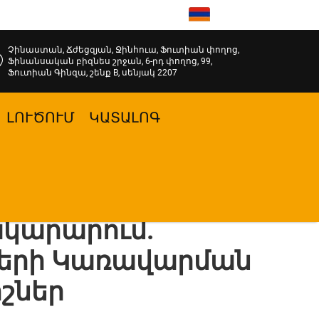
HY
Չինաստան, Ճժեցզյան, Ջինհուա, Ֆուտիան փողոց,
Ֆինանսական բիզնես շրջան, 6-րդ փողոց, 99,
Ֆուտիան Գինզա, շենք B, սենյակ 2207
ԼՈՒԾՈՒՄ
ԿԱՏԱԼՈԳ
կարարում.
ների Կառավարման
շներ