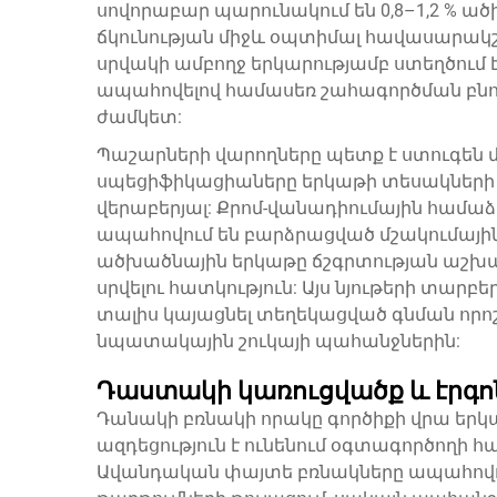
սովորաբար պարունակում են 0,8–1,2 % ա
ճկունության միջև օպտիմալ հավասարակշռ
սրվակի ամբողջ երկարությամբ ստեղծում 
ապահովելով համասեռ շահագործման բնո
ժամկետ:
Պաշարների վարողները պետք է ստուգեն
սպեցիֆիկացիաները երկաթի տեսակների
վերաբերյալ: Քրոմ-վանադիումային համա
ապահովում են բարձրացված մշակումային 
ածխածնային երկաթը ճշգրտության աշխ
սրվելու հատկություն: Այս նյութերի տարբ
տալիս կայացնել տեղեկացված գնման որ
նպատակային շուկայի պահանջներին:
Դաստակի կառուցվածք և էրգ
Դանակի բռնակի որակը գործիքի վրա եր
ազդեցություն է ունենում օգտագործողի 
Ավանդական փայտե բռնակները ապահովու