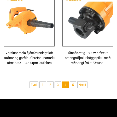
Verslunarsala fljóttfæranlegt loft
Iðnaðarstig 1800w erftækt
safnar og garðlauf hreinsunartæki
betongrófþolur höggspikill með
tómshraði 13000rpm laufblæs
viðhengi frá stöðvunni
Fyrri
1
2
3
4
5
Næst