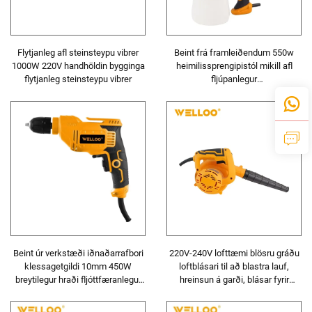
Flytjanleg afl steinsteypu vibrer
Beint frá framleiðendum 550w
1000W 220V handhöldin bygginga
heimilissprengipistól mikill afl
flytjanleg steinsteypu vibrer
fljúpanlegur
rafmagnssprengipistól
Beint úr verkstæði iðnaðarrafbori
220V-240V lofttæmi blösru gráðu
klessagetgildi 10mm 450W
loftblásari til að blastra lauf,
breytilegur hraði fljóttfæranlegur
hreinsun á garði, blásar fyrir
rafbori með slagvirkni
plaggvörðun