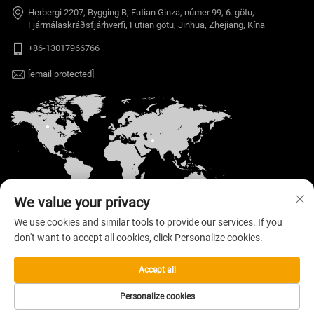
Herbergi 2207, Bygging B, Futian Ginza, númer 99, 6. götu,
Fjármálaskráðsfjárhverfi, Futian götu, Jinhua, Zhejiang, Kína
+86-13017966766
[email protected]
We value your privacy
We use cookies and similar tools to provide our services. If you
don't want to accept all cookies, click Personalize cookies.
Höfundarréttur © 2026 Welloo Electronic
Technology Co., Ltd. Allur réttur áskilinn. —
Stefna
um persónuupplýsingar
Accept all
Personalize cookies