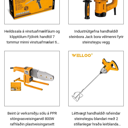
Heildssala á vinstuafmælifáum og
Industriútgefna handhaldið
klipptólum Fjölvirk handtól 7
steinbora Jack bora vélmenni fyrir
tommur minni vinstuafmælari til
steinsteypu vegg
afmellingar og klippingar
Beint úr verksmiðju sölu á PPR
Léttvægt handhaldið rafeindar
stöngvasveisingarvél 800W
steinsteypu blandari með 2
rafhlaðin plastveisingarsett
stillanlegar hraða leirblanda