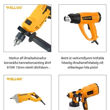
málablanda fyrir mörtel og gips
blandunarverkfæri
Sterkur afl iðnaðarbúnaður
Beint úr verksmiðjunni tvöfalda
borvaráða hamrarborvastöng áhrif
hitastig iðnaðarrafhitabelg við
810W 13mm sterkt áhrifaborv
stillanlegan hita pistol
handbók