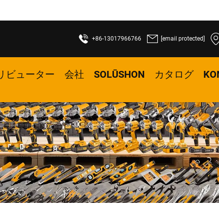
+86-13017966766
[email protected]
リビューター
会社
SOLŪSHON
カタログ
KO