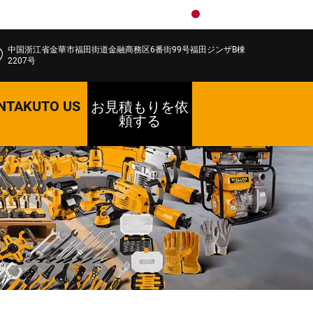
JA
中国浙江省金華市福田街道金融商務区6番街99号福田ジンザB棟
2207号
NTAKUTO US
お見積もりを依
頼する