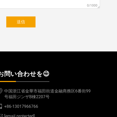
0/1000
送信
お問い合わせを😉
中国浙江省金華市福田街道金融商務区6番街99
号福田ジンザB棟2207号
+86-13017966766
[email protected]