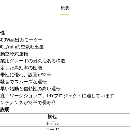
概要
位性
300W高出力モーター
00L/minの空気吐出量
電動空冷式運転
産業用グレードの耐久性ある構造
安定した高効率の性能
携帯性に優れ、設置が簡単
低騒音でスムーズな運転
素早い始動と信頼性の高い運転
庭、ワークショップ、DIYプロジェクトに適しています
メンテナンスが簡単で長寿命
品説明
梱包
モデル
コード