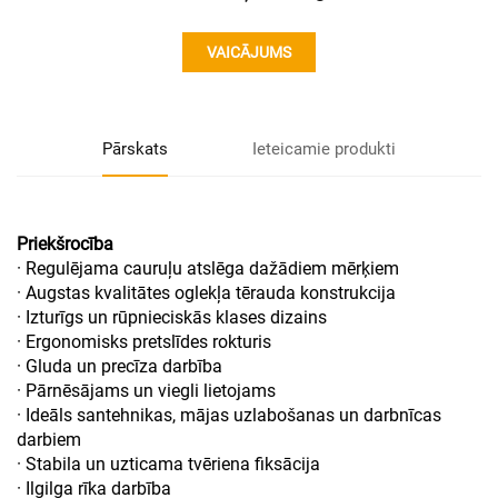
VAICĀJUMS
Pārskats
Ieteicamie produkti
Priekšrocība
· Regulējama cauruļu atslēga dažādiem mērķiem
· Augstas kvalitātes oglekļa tērauda konstrukcija
· Izturīgs un rūpnieciskās klases dizains
· Ergonomisks pretslīdes rokturis
· Gluda un precīza darbība
· Pārnēsājams un viegli lietojams
· Ideāls santehnikas, mājas uzlabošanas un darbnīcas
darbiem
· Stabila un uzticama tvēriena fiksācija
· Ilgilga rīka darbība