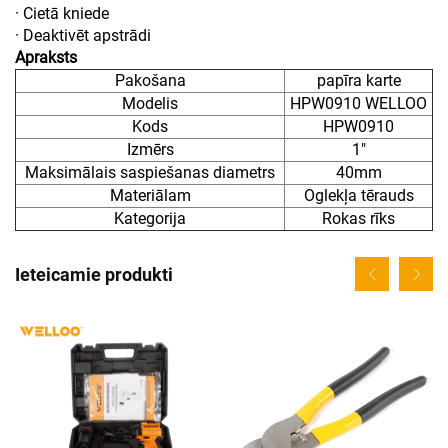
· Cietā kniede
· Deaktivēt apstrādi
Apraksts
Pakošana
papīra karte
Modelis
HPW0910 WELLOO
Kods
HPW0910
Izmērs
1"
Maksimālais saspiešanas diametrs
40mm
Materiālam
Oglekļa tērauds
Kategorija
Rokas rīks
Ieteicamie produkti