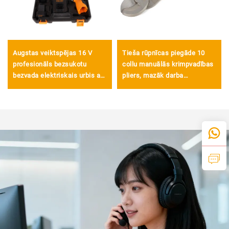
Augstas veiktspējas 16 V
Tieša rūpnīcas piegāde 10
profesionāls bezsukotu
collu manuālās krimpvadības
bezvada elektriskais urbis ar
pliers, mazāk darba
augstu griezes momentu
patērējošs kabeļu griezējs un
mājām un darbnīcai
vadu no kaļķa rīks