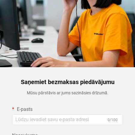
Saņemiet bezmaksas piedāvājumu
Mūsu pārstāvis ar jums sazināsies drīzumā.
E-pasts
0/100