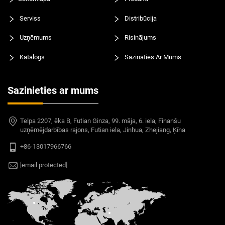
Serviss
Distribūcija
Uzņēmums
Risinājums
Katalogs
Sazināties Ar Mums
Sazinieties ar mums
Telpa 2207, ēka B, Futian Ginza, 99. māja, 6. iela, Finanšu
uzņēmējdarbības rajons, Futian iela, Jinhua, Zhejiang, Ķīna
+86-13017966766
[email protected]