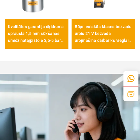
Kvalitātes garantija šķidruma
Rūpnieciskās klases bezvadu
sprausla 1,5 mm sūkšanas
urbis 21 V bezvada
smidzinātājpistole 3,5-5 bar
urbjmašīna darbarīks vieglai
pneimatiskā
urbēšanai koksnes,
smidzinātājpistole
plastmasas un metāla
materiālos