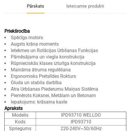
Pārskats
Ieteicamie produkti
Priekšrocība
Spēcīgs motors
Augsts krāna moments
Ietekmes un Rotācijas Urbšanas Funkcijas
Pārnēsājama un viegla konstrukcija
Rūpnieciskās klases izturīga konstrukcija
Maināma ātruma regulēšana
Ergonomisks Pretslīdes Rokturs
Gluda un stabila darbība
Ātra Urbšanas Piederumu Maiņas Sistēma
Piemērots Koksnei, Metālam un Betonam
Iepakojums: krāsaina kaste
Apraksts
Modelis
IPD93710 WELLOO
Kods
IPD93710
Spriegums
220-240V~50/60Hz