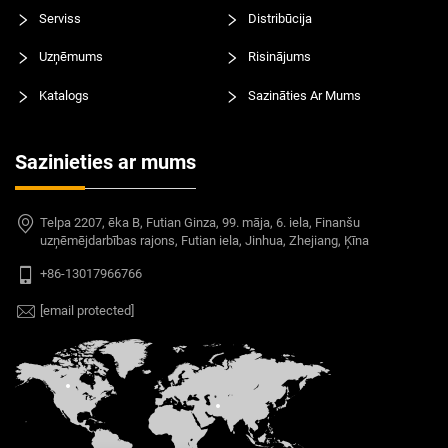
Serviss
Distribūcija
Uzņēmums
Risinājums
Katalogs
Sazināties Ar Mums
Sazinieties ar mums
Telpa 2207, ēka B, Futian Ginza, 99. māja, 6. iela, Finanšu
uzņēmējdarbības rajons, Futian iela, Jinhua, Zhejiang, Ķīna
+86-13017966766
[email protected]