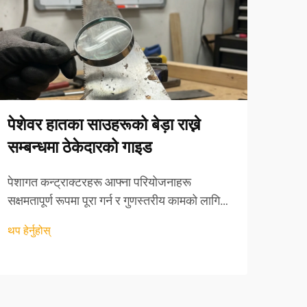
पेशेवर हातका साउहरूको बेड़ा राख्ने
कन्
सम्बन्धमा ठेकेदारको गाइड
वायर
विश्
पेशागत कन्ट्राक्टरहरू आफ्ना परियोजनाहरू
सक्षमतापूर्ण रूपमा पूरा गर्न र गुणस्तरीय कामको लागि
कन्ट्
आफ्नो प्रतिष्ठा कायम राख्न आफ्नो औजार सूचीमा धेरै
उपकरण
थप हेर्नुहोस्
निर्भर गर्छन्। कुनै पनि कन्ट्राक्टरको शस्त्रागारमा
गर्नुप
थप हेर्
आवश्यक काट्ने उपकरणहरूमा अन्तर्गत, हात सो एउटा
छान्न
सबैभन्दा मौलिक उपकरणको रूपमा उभिएको छ...
परियो
एउटा 