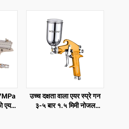
0.7MPa
उच्च दक्षता वाला एयर स्प्रे गन
को एयर
३-५ बार १.५ मिमी नोजल
को एयर
स्वचालित र लकडीको लेपनका
लागि