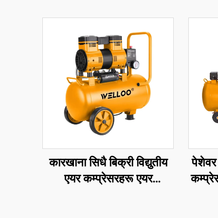
कारखाना सिधै बिक्री विद्युतीय
पेशेव
एयर कम्प्रेसरहरू एयर
कम्प्
डिस्प्लेसमेन्ट १००L/min
र का
१३००w विद्युतीय एयर-कुल्ड