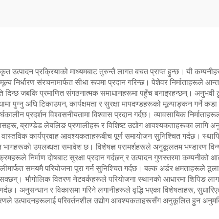
कृत उत्पादन प्रक्रियाको माध्यमबाट तुरुन्तै लागत बचत प्राप्त हुन्छ। यी कम्पनी
 मूल्य निर्धारण संरचनामार्फत सीधा रूपमा प्रदान गरिन्छ। पेशेवर निर्माताहरूल
ि दिन्छ जबकि प्रमाणित संगठनात्मक समाधानहरूमा पहुँच बनाइरहन्छन्। अनुभवी टुल
ामा पुग्नु अघि टिकाउपन, कार्यक्षमता र सुरक्षा मापदण्डहरूको मूल्याङ्कन गर्ने कडा
घकालीन प्रदर्शन विश्वसनीयतामा विश्वास प्रदान गर्दछ। व्यावसायिक निर्माताहरूलाई
्यासहरू, ब्राण्डेड लेबलिङ प्रणालीहरू र विशिष्ट उद्योग आवश्यकताहरूका लागि अ
वास्तविक कार्यप्रवाह आवश्यकताहरूबीच पूर्ण समायोजन सुनिश्चित गर्दछ। स्थापित
न भागहरूको उपलब्धता समावेश छ। विशेषज्ञ परामर्शहरूले अनुकूलतम भण्डारण विन
हरूले निर्माण दोषबाट सुरक्षा प्रदान गर्दछन् र उत्पादन गुणस्तरमा कम्पनीको आत्मवि
ीमार्फत समयमै परियोजना पूरा गर्न सुनिश्चित गर्दछ। बल्क अर्डर क्षमताहरूले ठूल
 सक्छन्। भौगोलिक वितरण नेटवर्कहरूले परियोजना स्थानको आधारमा शिपिङ लागत
 गर्दछ। अनुसन्धान र विकासमा गरिने लगानीहरूले वृद्धि भएका विशेषताहरू, सुधारिए
करणले उत्पादनहरूलाई परिवर्तनशील उद्योग आवश्यकताहरूसँग अनुकूलित हुन अनुम