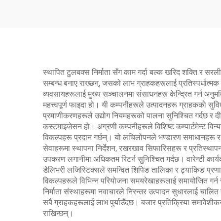
कम्प्रेसरहरू
स्थापित टुलबक्स निर्माता सँग काम गर्दा बल्क खरिद शक्ति र सरली
सम्बन्ध बनाए राख्छन्, जसको लाभ ग्राहकहरूलाई प्रतिस्पर्धात्मक
व्यवसायहरूलाई मुख्य सञ्चालनमा संसाधनहरू केन्द्रित गर्न अनुमत
महत्त्वपूर्ण फाइदा हो। यी कम्पनीहरूले उत्पादनहरू ग्राहकको सुविध
प्रमाणीकरणहरूले उद्योग नियमहरूको पालना सुनिश्चित गर्दछ र दीर्
कस्टमाइजेसन हो। अग्रणी कम्पनीहरूले विशिष्ट कम्पार्टमेन्ट विन
विकल्पहरू प्रदान गर्छन्। यो लचिलोपनले भण्डारण समाधानहरू र 
सेवाहरूमा स्थापना निर्देशन, रखरखाव सिफारिसहरू र प्रतिस्थाप
उपकरण लगानीमा अधिकतम रिटर्न सुनिश्चित गर्दछ। वारेन्टी कार्यक्रम
डेलिभरी लजिस्टिक्सले समन्वित शिपिङ तालिका र ट्र्याकिङ प्रणाल
विकल्पहरूले विभिन्न परियोजना समयरेखाहरूलाई समायोजित गर्न
निर्माता संस्थाहरूमा नवाचारले निरन्तर उत्पादन सुधारलाई चालित
सबै ग्राहकहरूलाई लाभ पुर्याउँदछ। बजार प्रतिक्रिया समावेशी
राखिन्छन्।