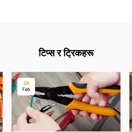
टिप्स र ट्रिकहरू
04
Feb