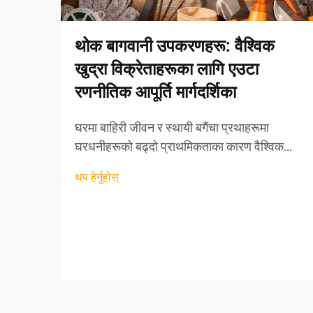
थोक बागवानी उपकरणहरू: वैश्विक
खुद्रा विक्रेताहरूका लागि एउटा
रणनीतिक आपूर्ति मार्गदर्शिका
घरमा बाहिरी जीवन र स्थायी बगैंचा प्रथाहरूमा
घरधनीहरूको बढ्दो प्राथमिकताका कारण वैश्विक
बगैंचा उपकरण बजार निरन्तर विस्तारित भइरहेको छ।
थप हेर्नुहोस्
लाभदायी थोक अवसरहरू खोज्ने खुद्रा विक्रेताहरूका
लागि, बगैंचा उपकरणहरूको आपूर्ति सम्बन्धी
जटिलताहरूलाई बुझ्नु...