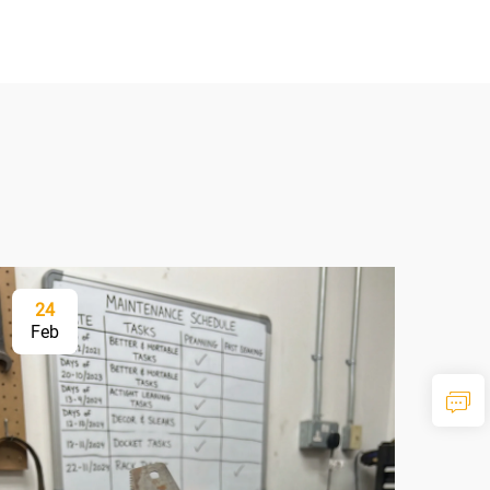
24
2
Feb
Fe