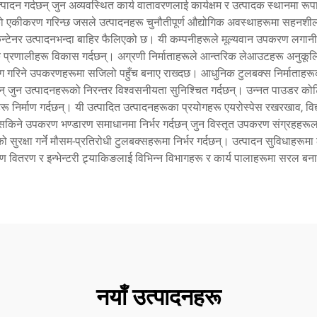
ादन गर्दछन् जुन अव्यवस्थित कार्य वातावरणलाई कार्यक्षम र उत्पादक स्थानमा रूप
हरूको एकीकरण गरिन्छ जसले उत्पादनहरू चुनौतीपूर्ण औद्योगिक अवस्थाहरूमा सहन
टेनर उत्पादनभन्दा बाहिर फैलिएको छ। यी कम्पनीहरूले मूल्यवान उपकरण लगानीहरूको
प्रणालीहरू विकास गर्दछन्। अग्रणी निर्माताहरूले आन्तरिक लेआउटहरू अनुकूलित 
ोग गरिने उपकरणहरूमा सजिलो पहुँच बनाए राख्दछ। आधुनिक टुलबक्स निर्माताहरू
ुन उत्पादनहरूको निरन्तर विश्वसनीयता सुनिश्चित गर्दछन्। उन्नत पाउडर कोटिङ प
निर्माण गर्दछन्। यी उत्पादित उत्पादनहरूका प्रयोगहरू एयरोस्पेस रखरखाव, विद्यु
किने उपकरण भण्डारण समाधानमा निर्भर गर्दछन् जुन विस्तृत उपकरण संग्रहहरूला
ुरक्षा गर्ने मौसम-प्रतिरोधी टुलबक्सहरूमा निर्भर गर्दछन्। उत्पादन सुविधाहरूम
वितरण र इन्भेन्टरी ट्र्याकिङलाई विभिन्न विभागहरू र कार्य पालाहरूमा सरल ब
नयाँ उत्पादनहरू