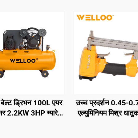
र बेल्ट ड्रिभन 100L एयर
उच्च प्रदर्शन 0.45-
रेसर 2.2KW 3HP ग्यारेज
एल्युमिनियम मिश्र धातु
रखानाको प्रयोगका लागि
नेलर 0.85KG बिना तार
नेलर गन