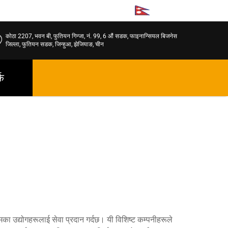
NE
कोठा 2207, भवन बी, फुतियन गिन्जा, नं. 99, 6 औं सडक, फाइनान्सियल बिजनेस
जिल्ला, फुतियन सडक, जिन्हुआ, झेजियाङ, चीन
्क
का उद्योगहरूलाई सेवा प्रदान गर्दछ। यी विशिष्ट कम्पनीहरूले