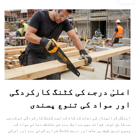
اعلیٰ درجے کی کٹنگ کارکردگی
اور مواد کی تنوع پسندی
اینگل گرائینڈر کی دھات کے کام کے لیے کٹنگ کارکردگی اس کے سب
سے قابلِ توجہ فوائد میں سے ایک ہے، جو مختلف دھاتی مواد کے
وسیع ترین طیف پر صاف اور درست کٹنگ فراہم کرتی ہے، اور اس کی