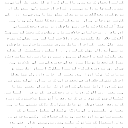
کے لیے انحصار کرتے ہیں۔ ماڈیولر ڈیزائن کا نقطہ نظر آسانی سے
تبدیل کیے جانے والے پہننے والے اجزاء جیسے برُش، بیئرنگز اور
سوئچ کے ذریعے لاگت موثر مرمت کو ممکن بناتا ہے، جس سے اوزار کی
کل عمر بڑھ جاتی ہے اور مرمت کے لیے وقت کا نقصان کم ہوتا ہے۔
جنگ آلے کے کام کے ماحول میں عام طور پر موجود سخت کیمیائی
ادویات اور ماحولیاتی حالات سے باہری سطحوں کے تحفظ کے لیے جنگ
آلے کے خلاف زنگ لگنے سے بچاؤ والا ختم کیا گیا ہے۔ بجلی کے نظام
میں اعلیٰ معیار کے اجزاء شامل ہیں جو صنعتی ماحول میں عام طور
پر پیش آنے والی بجلی کی لہروں اور الیکٹرو میگنیٹک رکاوٹ کے
مقابلے کے لیے مزاحمت کرتے ہیں۔ پیشہ ور صارفین نے مناسب دیکھ
بھال کے تحت پانچ سال سے زائد کی خدمات کی عمر کی اطلاع دی ہے،
جس کی وجہ سے دھات کے کام کے لیے اینگل گرائینڈر ایک بہترین
سرمایہ کاری کا اوزار ہے۔ معتبر کارخانہ داروں کی ضمانت کا
احاطہ نقص کے خلاف اضافی تحفظ فراہم کرتا ہے اور اس کے مصنوعی
عمر کے دوران اصل تبدیلی کے اجزاء تک رسائی کو یقینی بناتا
ہے۔ معیاری ماڈلز کی دوبارہ فروخت کی قدر کو برقرار رکھنا نئی
ٹیکنالوجیز کی طرف ترقی کرتے وقت یا آپریشنل صلاحیتوں کو وسیع
کرتے وقت اقتصادی طور پر قابل عمل اپ گریڈ کو یقینی بناتا ہے۔
معیاری ایکسیسوریز کی سازگاری ڈسک کی مسلسل دستیابی کو
یقینی بناتی ہے اور قدیمی ہونے کے خدشات کو روکتی ہے جو طویل
مدتی استعمال کو متاثر کر سکتے ہیں۔ سروس سپورٹ اور فنی مدد
کی مسلسل دستیابی اوزار کی پیداواری عمر کے دوران آپریشنل