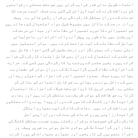
اعتماد طویل مدتی قدر فراہم کرتی ہیں جو سخت صنعتی درخواستوں
کو برداشت کرنے کے لیے ڈیزائن کی گئی ہے، جبکہ لمبے عرصے تک
خدمات کے دوران مستقل کارکردگی برقرار رکھی جاتی ہے۔ پیشہ
ورانہ درجے کے ماڈلز میں مضبوط شیل مواد استعمال کیے جاتے ہیں
جو تعمیراتی دکانوں، تعمیراتی مقامات اور میدانی مرمت کے
آپریشنز میں عام طور پر پیش آنے والے اثرات اور ماحولیاتی
عوامل کے مقابلے کے لیے مزاحمت کرتے ہیں۔ موٹر اسمبلیز میں
اعلیٰ معیار کے بیئرنگز اور درست مشین کی گئی اجزاء شامل ہیں
جو جلدی کے استعمال کے دوران بھی قابل اعتماد کارکردگی فراہم
کرتے ہیں، بغیر جلدی کے پہننے یا کارکردگی میں کمی کے۔ حرارت
کے اخراج کے نظام گہری گرائینڈنگ کے دوران موٹر کو نقصان سے
بچاتے ہیں، جبکہ مسدود تعمیر اندر کے اجزاء کو دھول، ریت اور
نمی کے داخل ہونے سے بچاتی ہے جو قابل اعتمادی کو متاثر کر
سکتی ہے۔ گیئر ٹرین کا ڈیزائن سخت فولاد کے اجزاء کا استعمال
کرتا ہے جو طاقت کو موثر طریقے سے منتقل کرتے ہیں اور بھاری
گرائینڈنگ اور کٹنگ کے کاموں کے دوران پیدا ہونے والے جھٹکوں
کو برداشت کرتے ہیں۔ دھات کے کام کے لیے معیاری اینگل
گرائینڈرز اپنی پوری خدمات کی مدت کے دوران اپنی اصل
کارکردگی کی خصوصیات برقرار رکھتے ہیں، جس سے مستقل کٹنگ کی
رفتار اور گرائینڈنگ کی موثری حاصل ہوتی ہے جس پر پیشہ ور
افراد منصوبوں کی تاریخوں اور معیاری معیارات کو پورا کرنے