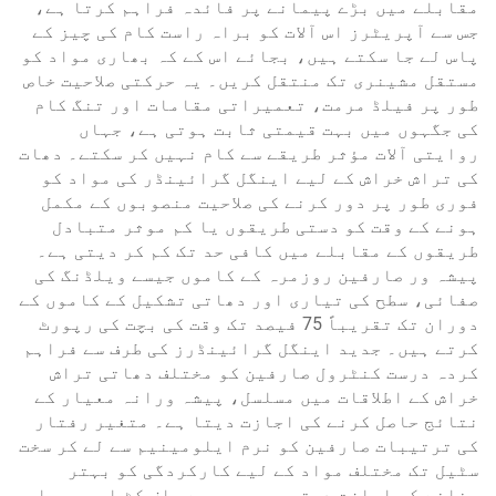
مقابلے میں بڑے پیمانے پر فائدہ فراہم کرتا ہے،
جس سے آپریٹرز اس آلات کو براہ راست کام کی چیز کے
پاس لے جا سکتے ہیں، بجائے اس کے کہ بھاری مواد کو
مستقل مشینری تک منتقل کریں۔ یہ حرکتی صلاحیت خاص
طور پر فیلڈ مرمت، تعمیراتی مقامات اور تنگ کام
کی جگہوں میں بہت قیمتی ثابت ہوتی ہے، جہاں
روایتی آلات مؤثر طریقے سے کام نہیں کر سکتے۔ دھات
کی تراش خراش کے لیے اینگل گرائینڈر کی مواد کو
فوری طور پر دور کرنے کی صلاحیت منصوبوں کے مکمل
ہونے کے وقت کو دستی طریقوں یا کم موثر متبادل
طریقوں کے مقابلے میں کافی حد تک کم کر دیتی ہے۔
پیشہ ور صارفین روزمرہ کے کاموں جیسے ویلڈنگ کی
صفائی، سطح کی تیاری اور دھاتی تشکیل کے کاموں کے
دوران تک تقريباً 75 فیصد تک وقت کی بچت کی رپورٹ
کرتے ہیں۔ جدید اینگل گرائینڈرز کی طرف سے فراہم
کردہ درست کنٹرول صارفین کو مختلف دھاتی تراش
خراش کے اطلاقات میں مسلسل، پیشہ ورانہ معیار کے
نتائج حاصل کرنے کی اجازت دیتا ہے۔ متغیر رفتار
کی ترتیبات صارفین کو نرم ایلومینیم سے لے کر سخت
سٹیل تک مختلف مواد کے لیے کارکردگی کو بہتر
بنانے کی اجازت دیتی ہیں، جس سے صاف کٹ اور ہموار