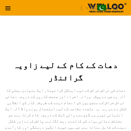
UR
دھات کے کام کے لیے زاویہ
گرائنڈر
دھات کی تراش خراش کے لیے اینگل گرائینڈر ایک بنیادی بجلی کا
آلہ ہے جس نے پیشہ ورانہ افراد اور صنعت کاروں کے ذریعہ دھاتی
تراش خراش کے منصوبوں کو انجام دینے کے طریقہ کار کو انقلابی
شکل دے دی ہے۔ یہ متعدد مقاصد کے لیے استعمال ہونے والا آلہ ایک
انتہائی تیزی سے گھومنے والی ڈسک کے ذریعہ کام کرتا ہے، جو
مختلف دھاتی مواد کو کاٹنے، ریت لگانے، پالش کرنے اور شکل
دینے کے قابل بناتا ہے، جس میں حیرت انگیز درستگی اور کارآمدی