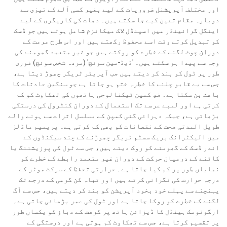
اور مختلف آپریشنل ضروریات کے لیے بغیر کسی آلے کے تیزی سے
دوبارہ مقام تعین کیے جا سکتے ہیں۔ دھات کی کاریگری کے لیے
اینگل گرائینڈر میں اسپنڈل لاک میکانزم شامل ہوتے ہیں جو ڈسک
کو تبدیل کرتے وقت اسے محفوظ رکھتے ہیں اور اس طرح مرمت کے
دوران چوٹ لگنے کے خطرے کو روکتے ہیں جو غیر متعمد گھومنے کی
وجہ سے پیدا ہو سکتے ہیں۔ 'ڈیڈ-مین سوئچ' (مردہ شخص سوئچ) فوری
طور پر ٹول کو بند کر دیتے ہیں جب آپریٹر ٹریگر چھوڑ دیتا ہے،
جس سے بے قابو چلنے کا خطرہ ختم ہو جاتا ہے جو سنگین حادثات کا
باعث بن سکتا ہے۔ ضدِ کمپن ٹیکنالوجی ہاتھوں کی تھکاوٹ کو کم
کرتی ہے اور لمبے عرصے تک استعمال کے دوران کنٹرول کی درستگی
بڑھاتی ہے، جبکہ دہرائی گئی کمپن کے مسلسل اثرات سے ہونے والے
طویل المدتی صحت کے نقصانات کو بھی کم کرتی ہے۔ پریمیم ماڈلز
میں الیکٹرانک بریک سسٹم ٹریگر چھوڑنے کے چند سیکنڈوں کے
اندر ڈسک کے گھومنے کو روک دیتے ہیں، جس سے ٹول کی پوزیشننگ یا
کاٹنے کے درمیان حرکت کے دوران غیر متعمد رابطے کے خطرے کو
نمایاں طور پر کم کیا جاتا ہے۔ حرارتی تحفظ کے سرکٹ موٹر کے
درجہ حرارت کی نگرانی کرتے ہیں اور تباہ کن گرمی کے درجے تک
پہنچنے سے پہلے خود بخود آپریشن کو بند کر دیتے ہیں، جس سے آگ
لگنے کے خطرے کو روکا جاتا ہے اور ٹول کی عمر بڑھائی جاتی ہے۔
ارگونومک ہینڈل کا ڈیزائن ہاتھ پر گرفت کے دباؤ کو یکساں طور
پر تقسیم کرتا ہے، جس سے تھکاوٹ کم ہوتی ہے اور درستگی کے