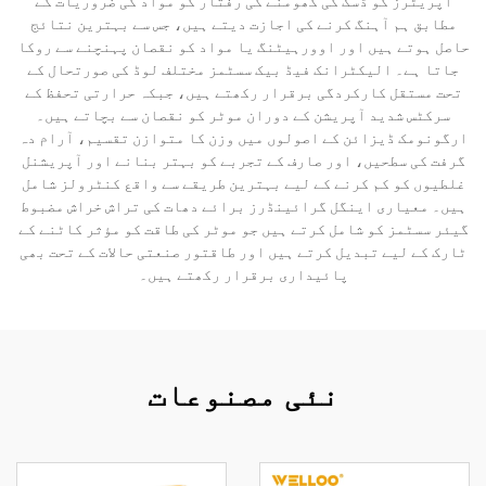
آپریٹرز کو ڈسک کی گھومنے کی رفتار کو مواد کی ضروریات کے
مطابق ہم آہنگ کرنے کی اجازت دیتے ہیں، جس سے بہترین نتائج
حاصل ہوتے ہیں اور اوورہیٹنگ یا مواد کو نقصان پہنچنے سے روکا
جاتا ہے۔ الیکٹرانک فیڈ بیک سسٹمز مختلف لوڈ کی صورتحال کے
تحت مستقل کارکردگی برقرار رکھتے ہیں، جبکہ حرارتی تحفظ کے
سرکٹس شدید آپریشن کے دوران موٹر کو نقصان سے بچاتے ہیں۔
ارگونومک ڈیزائن کے اصولوں میں وزن کا متوازن تقسیم، آرام دہ
گرفت کی سطحیں، اور صارف کے تجربے کو بہتر بنانے اور آپریشنل
غلطیوں کو کم کرنے کے لیے بہترین طریقے سے واقع کنٹرولز شامل
ہیں۔ معیاری اینگل گرائینڈرز برائے دھات کی تراش خراش مضبوط
گیئر سسٹمز کو شامل کرتے ہیں جو موٹر کی طاقت کو مؤثر کاٹنے کے
ٹارک کے لیے تبدیل کرتے ہیں اور طاقتور صنعتی حالات کے تحت بھی
پائیداری برقرار رکھتے ہیں۔
نئی مصنوعات