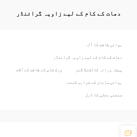
دھات کے کام کے لیے زاویہ گرائنڈر
ہوائی طاقت کا آلہ
دھات کے کام کے لیے زاویہ گرائنڈر
پیشہ ورانہ کالکنگ گنز
ورک شاپ کے طاقت کے آلات
ہوائی سامان کے فراہم کنندہ
صنعتی بجلی کا ڈرل