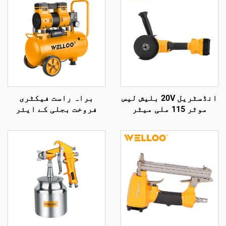
انڈسٹریل 20V بلیش لیس
براہ راست فیکٹری
موٹر 115 ملی میٹر
فروخت بجلی کے ایئر
گرائینڈنگ ڈسک
کمپریسر، ہوا کی
وائرلیس اینگل
منتقلی 100 لیٹر/منٹ،
گرائنڈر کٹنگ اور پالش
1300 ویٹ بجلی سے چلنے
کرنے کے آلے کے لیے
والا ایئر کولڈ کمپریسر