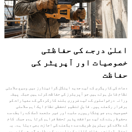
اعلیٰ درجے کی حفاظتی
خصوصیات اور آپریٹر کی
حفاظت
دھات کی کاریگری کے لیے جدید اینگل گرائینڈرز میں وسیع سلامتی
نظام شامل ہوتے ہیں جو آپریٹرز کی حفاظت کرتے ہیں جبکہ پیشہ
ورانہ درخواستوں کے لیے ضروری بلند کارکردگی کے معیارات کو
برقرار رکھتے ہیں۔ قابلِ تنظیم تحفظی نظام ایک اہم سلامتی
خصوصیت ہے، جو چنگاریوں، ملبے اور غیر متعمد ڈسک کے رابطے سے
محفوظ رہنے کے لیے موافقت پذیر تحفظ فراہم کرتا ہے، جبکہ کام
کے علاقے کو بہترین طریقے سے دیکھنے کی اجازت بھی دیتا ہے۔ یہ
تحفظی ڈھانچے مختلف کاٹنے کے زاویوں کے مطابق گھوم سکتے ہیں