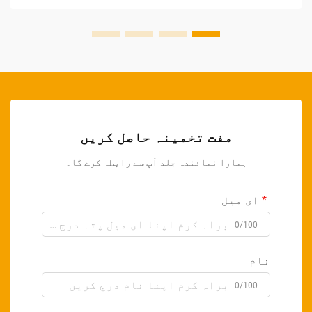
مفت تخمینہ حاصل کریں
ہمارا نمائندہ جلد آپ سے رابطہ کرے گا۔
ای میل
0/100
نام
0/100