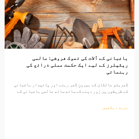
باغبانی کے آلات کی تھوک فروشی: عالمی
ریٹیلرز کے لیے ایک حکمت عملی ذرائع کی
رہنمائی
گھریلو مالکان کے بیرونِ گھر رہنے اور پائیدار باغبانی
کے طریقوں پر زور دینے کے ساتھ ساتھ عالمی باغبانی کے
اوزار کا منڈی مسلسل وسیع ہو رہی ہے۔ منافع بخش ساٹھی
فروخت کے مواقع تلاش کرنے والے ریٹیلرز کے لیے، باغبانی
مزید دیکھیں
کے اوزار کی ذرائع کاری کی پیچیدگیوں کو سمجھنا...