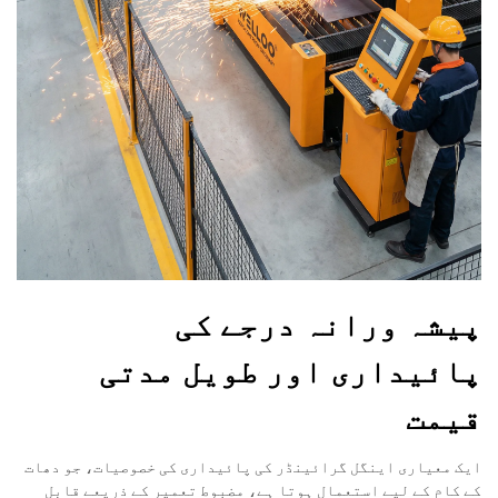
پیشہ ورانہ درجے کی
پائیداری اور طویل مدتی
قیمت
ایک معیاری اینگل گرائینڈر کی پائیداری کی خصوصیات، جو دھات
کے کام کے لیے استعمال ہوتا ہے، مضبوط تعمیر کے ذریعے قابلِ