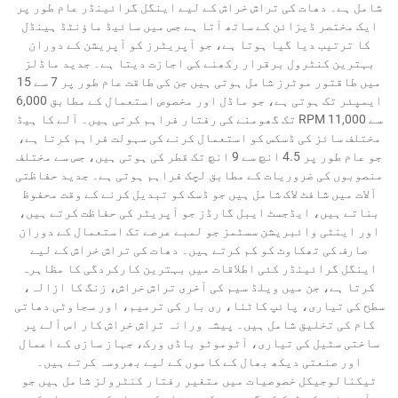
شامل ہے۔ دھات کی تراش خراش کے لیے اینگل گرائینڈر عام طور پر
ایک مختصر ڈیزائن کے ساتھ آتا ہے جس میں سائیڈ ماؤنٹڈ ہینڈل
کا ترتیب دیا گیا ہوتا ہے، جو آپریٹرز کو آپریشن کے دوران
بہترین کنٹرول برقرار رکھنے کی اجازت دیتا ہے۔ جدید ماڈلز
میں طاقتور موٹرز شامل ہوتی ہیں جن کی طاقت عام طور پر 7 سے 15
ایمپئر تک ہوتی ہے، جو ماڈل اور مخصوص استعمال کے مطابق 6,000
سے 11,000 RPM تک گھومنے کی رفتار فراہم کرتی ہیں۔ آلے کا ہیڈ
مختلف سائز کی ڈسکس کو استعمال کرنے کی سہولت فراہم کرتا ہے،
جو عام طور پر 4.5 انچ سے 9 انچ تک قطر کی ہوتی ہیں، جس سے مختلف
منصوبوں کی ضروریات کے مطابق لچک فراہم ہوتی ہے۔ جدید حفاظتی
آلات میں شافٹ لاک شامل ہیں جو ڈسک کو تبدیل کرنے کے وقت محفوظ
بناتے ہیں، ایڈجسٹ ایبل گارڈز جو آپریٹر کی حفاظت کرتے ہیں،
اور اینٹی وائبریشن سسٹمز جو لمبے عرصے تک استعمال کے دوران
صارف کی تھکاوٹ کو کم کرتے ہیں۔ دھات کی تراش خراش کے لیے
اینگل گرائینڈر کئی اطلاقات میں بہترین کارکردگی کا مظاہرہ
کرتا ہے، جن میں ویلڈ سیم کی آخری تراش خراش، زنگ کا ازالہ،
سطح کی تیاری، پائپ کاٹنا، ری بار کی ترمیم، اور سجاوٹی دھاتی
کام کی تخلیق شامل ہیں۔ پیشہ ورانہ تراش خراش کار اس آلے پر
ساختی سٹیل کی تیاری، آٹوموٹو باڈی ورک، جہاز سازی کے اعمال
اور صنعتی دیکھ بھال کے کاموں کے لیے بھروسہ کرتے ہیں۔
ٹیکنالوجیکل خصوصیات میں متغیر رفتار کنٹرولز شامل ہیں جو