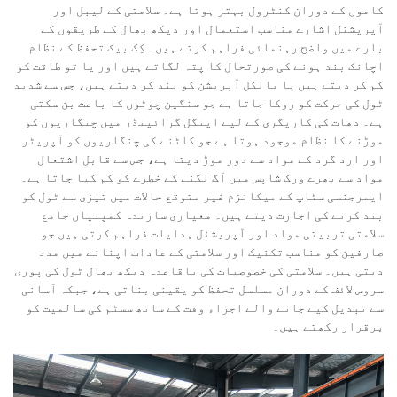
کاموں کے دوران کنٹرول بہتر ہوتا ہے۔ سلامتی کے لیبل اور
آپریشنل اشارے مناسب استعمال اور دیکھ بھال کے طریقوں کے
بارے میں واضح رہنمائی فراہم کرتے ہیں۔ کِک بیک تحفظ کے نظام
اچانک بند ہونے کی صورتحال کا پتہ لگاتے ہیں اور یا تو طاقت کو
کم کر دیتے ہیں یا بالکل آپریشن کو بند کر دیتے ہیں، جس سے شدید
ٹول کی حرکت کو روکا جاتا ہے جو سنگین چوٹوں کا باعث بن سکتی
ہے۔ دھات کی کاریگری کے لیے اینگل گرائینڈر میں چنگاریوں کو
موڑنے کا نظام موجود ہوتا ہے جو کاٹنے کی چنگاریوں کو آپریٹر
اور ارد گرد کے مواد سے دور موڑ دیتا ہے، جس سے قابلِ اشتعال
مواد سے بھرے ورک شاپس میں آگ لگنے کے خطرے کو کم کیا جاتا ہے۔
ایمرجنسی سٹاپ کے میکانزم غیر متوقع حالات میں تیزی سے ٹول کو
بند کرنے کی اجازت دیتے ہیں۔ معیاری سازندہ کمپنیاں جامع
سلامتی تربیتی مواد اور آپریشنل ہدایات فراہم کرتی ہیں جو
صارفین کو مناسب تکنیک اور سلامتی کے عادات اپنانے میں مدد
دیتی ہیں۔ سلامتی کی خصوصیات کی باقاعدہ دیکھ بھال ٹول کی پوری
سروس لائف کے دوران مسلسل تحفظ کو یقینی بناتی ہے، جبکہ آسانی
سے تبدیل کیے جانے والے اجزاء وقت کے ساتھ سسٹم کی سالمیت کو
برقرار رکھتے ہیں۔