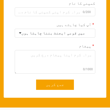
کمپنی کا نام
0/200
آپ کیا چاہتے ہیں
میں قومی ایجنٹ بننا چاہتا ہوں
پیغام
0/1000
جمع کریں