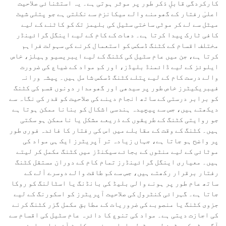
کارکردگی قابلِ ذکر طور پر موثر ہوتی ہے۔ یہ استثنائی صلاحیت
اعلیٰ رفتار کے گھومنے والے میکانزم سے نکلتی ہے جو پتلی شیٹ
میٹل سے لے کر موٹی ساختی سٹیل کی بلیمز تک کو کاٹنے کے لیے
کافی ٹارک پیدا کرتا ہے۔ دھات کے کام کے لیے اینگل گرائینڈر
مختلف اقسام کے کٹنگ ڈسکس کو استعمال کرنے کی سہولت فراہم
کرتا ہے، جن میں عام سٹیل کی کٹنگ کے لیے ایبریسیو وہیلز، خاص
ایلوئز کے لیے ڈائمنڈ بلیڈز، اور کم مواد کے ضیاع کی ضرورت
والے درست کام کے لیے پتلے کٹنگ ڈسکس شامل ہیں۔ پیشہ ورانہ
فیبریکیٹرز خاص طور پر سیدھی اور گھومدار دونوں قسم کی کٹنگ
کو برابر درستی کے ساتھ انجام دینے کی صلاحیت کو قدر کی نگاہ سے
دیکھتے ہیں، جس سے پیچیدہ ہندسی اشکال کو بنانا ممکن ہوتا ہے
جو روایتی کٹنگ کے طریقوں کے ذریعے مشکل یا ناممکن ہو سکتی
ہیں۔ کٹنگ کے وقت کے مقابلے میں اس کی رفتار کا فائدہ فوری طور
پر واضح ہو جاتا ہے، جہاں زیادہ تر آپریٹرز ایک ہی مواد کی
موٹائی کے لیے منٹوں کے بجائے سیکنڈز میں کٹنگ مکمل کر لیتے
ہیں۔ معیاری اینگل گرائینڈرز تمام کام کے دوران مستقل کٹنگ
رفتار برقرار رکھتے ہیں، جس سے کم طاقت والے دوسرے آلے کے
ساتھ عام طور پر ہونے والی بلیڈ کی بانڈنگ یا اسٹالنگ کو روکا
جاتا ہے۔ گہرائی کنٹرول کی صلاحیت آپریٹرز کو اسکورنگ کے لیے
جزوی کٹنگ یا منصوبے کی ضروریات کے مطابق مکمل گزر کٹنگ کرنے
کی اجازت دیتی ہے۔ مواد کی تنوع کا دائرہ عام سٹیل کی اقسام سے
آگے بڑھ کر سٹین لیس سٹیل، ایلومینیم، کاسٹ آئرن اور ایئرو