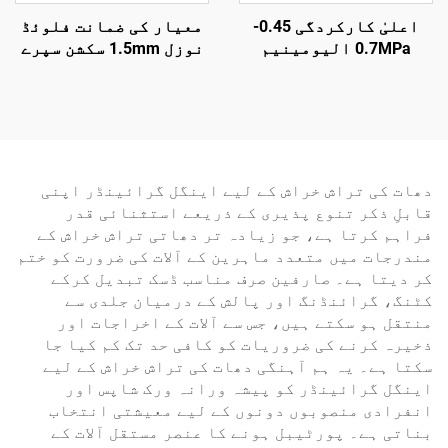
اعلیٰ کارکردگی 0.45-
معیار کی ضمانت فلوئڈ
0.7MPa الیومینیم
نوزل 1.5mm سکشن سپرے
مصنوعی ایئر نیلر
گن 3.5-5 بار پنومیٹک
0.85KG بیتار ایئر
سپرے گن
نیلر گن
دھات کی تراش خراش کے لیے اینگل گرائینڈر اپنی
قابلِ ذکر تنوع پذیری کے ذریعے استثنائی قدر
فراہم کرتا ہے، جو زیادہ تر دھاتی تراش خراش کے
مندرجات میں متعدد ماہرین کے آلات کی ضرورت کو ختم
کر دیتا ہے۔ صارفین صرف مناسب ڈسک تبدیل کرکے
کٹنگ، گرائنڈنگ اور پالش کے درمیان جلدی سے
منتقل ہو سکتے ہیں، جس سے آلات کے اخراجات اور
ذخیرہ کرنے کی ضروریات کو کافی حد تک کم کیا جا
سکتا ہے۔ یہ ہم آہنگی دھات کی تراش خراش کے لیے
اینگل گرائینڈر کو پیشہ ورانہ ورک شاپس اور
انفرادی منصوبوں دونوں کے لیے معیشتی انتخاب
بناتی ہے۔ پورٹیبل ہونے کا عنصر مستقل آلات کے