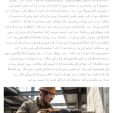
اسپیس اور سمندری درجات میں استعمال ہونے والے غیر معمولی
ایلوئز تک پھیلا ہوا ہے۔ دھات کے کام کے لیے اینگل گرائینڈر ان
مختلف مواد کو بغیر کسی خاص سازوسامان کی تبدیلی کے سنبھال
سکتا ہے، اور صرف بہترین نتائج کے لیے مناسب ڈسک کا انتخاب
کافی ہوتا ہے۔ کٹنگ کے دوران درجہ حرارت کا انتظام مواد کے ڈی
فارمیشن کو روکتا ہے اور لمبے عرصے تک استعمال کے دوران بھی
کٹنگ کی معیار کو برقرار رکھتا ہے۔ پتلے کٹنگ ڈسکس کی وجہ سے
نکلنے والی تنگ کرف چوڑائی مواد کے ضیاع کو کم سے کم کرتی ہے،
جو مہنگے ایلوئز یا درست مواد کے استعمال کی ضرورت والے
منصوبوں کے لیے اہم نکتہ ہے۔ پیشہ ورانہ صارفین تنگ جگہوں میں
درست کٹنگ کرنے کی صلاحیت کو قدر کی نگاہ سے دیکھتے ہیں جہاں
بڑے کٹنگ آلے مؤثر طریقے سے کام نہیں کر سکتے۔ پورٹیبل ہونے
کی خصوصیت کی وجہ سے کسی بھی جاب سائٹ کی کسی بھی جگہ پر کٹنگ
کا کام کیا جا سکتا ہے، جس کے لیے الگ سے ورک شاپ کی جگہ یا
بھاری مشینری کے منتقل کرنے کی ضرورت نہیں ہوتی۔