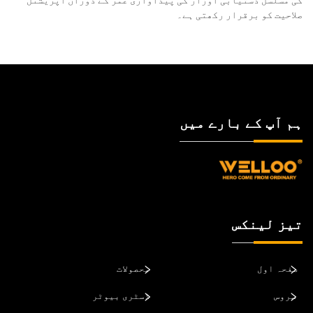
صلاحیت کو برقرار رکھتی ہے۔
ہم آپ کے بارے میں
تیز لینکس
صفحہ اول
محصولات
سروس
ڈسٹری بیوٹر