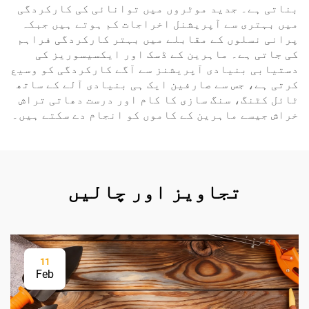
بناتی ہے۔ جدید موٹروں میں توانائی کی کارکردگی
میں بہتری سے آپریشنل اخراجات کم ہوتے ہیں جبکہ
پرانی نسلوں کے مقابلے میں بہتر کارکردگی فراہم
کی جاتی ہے۔ ماہرین کے ڈسک اور ایکسیسوریز کی
دستیابی بنیادی آپریشنز سے آگے کارکردگی کو وسیع
کرتی ہے، جس سے صارفین ایک ہی بنیادی آلے کے ساتھ
ٹائل کٹنگ، سنگ سازی کا کام اور درست دھاتی تراش
خراش جیسے ماہرین کے کاموں کو انجام دے سکتے ہیں۔
تجاویز اور چالیں
11
Feb