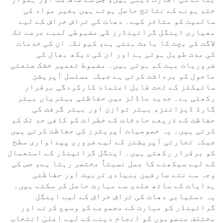
ختم ہونے کے نتائج حاصل ہوتے ہیں بغیر مواد کی
سالمیت کو متاثر کیے۔ دھات کی تراش خراش کے لیے
معیاری اینگل گرائینڈرز کی مضبوطی لمبے عرصے تک
لاگت کی بچت کا باعث بنتی ہے، کیونکہ ان کی خدمات
کی مدت طویل ہوتی ہے اور ان کی دیکھ بھال کی
ضروریات بہت کم ہوتی ہیں۔ مضبوط تعمیر خشک صنعتی
ماحول کو برداشت کرتی ہے جبکہ مسلسل آپریشن
سائیکلز کے تحت قابل اعتماد کارکردگی برقرار
رکھتی ہے۔ جدید ماڈلز میں حفاظتی بہتریاں بہتر
گارڈ ڈیزائنز، بہتر توازن اور بہتر گرفت کی
حفاظت کے ذریعے حادثات کے خطرات کو کافی حد تک کم
کرتی ہیں۔ یہ خصوصیات آپریٹرز کی حفاظت کرتی ہیں
جبکہ تجارتی آپریشنز کے لیے ضروری پیداواری سطح
کو برقرار رکھتی ہیں۔ اینگل گرائینڈر کے استعمال
کے لیے سیکھنے کا عمل نسبتاً مختصر رہتا ہے، جس کی
وجہ سے نئے صارفین بنیادی تربیت اور حفاظتی
ہدایات کے ساتھ جلدی سے مہارت حاصل کر سکتے ہیں۔
یہ دستیابی دھات کی تراش خراش کے لیے اینگل
گرائینڈر کو مہارت کے مجموعے کو وسیع کرنے اور
مختلف منصوبوں کو انجام دینے کے لیے اعلیٰ انتخاب