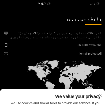
کمپنی
کیٹلoug
رابطے میں رہیں
کمرہ 2207، عمارت بی، فیوٹین گنزا، نمبر 99، چھٹی سڑک،
مالیاتی کاروباری ضلع، فیوٹین سڑک، جنہوا، زیجیانگ، چین
+86-13017966766
[email protected]
We value your privacy
We use cookies and similar tools to provide our services. If you