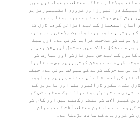
 ساتھ جوڑتا ہے تاکہ مختلف درخواستوں میں
تعدد ڈرل ڈرائیورز، امپیکٹ ڈرائیورز اور ضروری ایکسیسوریز پر
یں برش لیس موٹر سسٹم موجود ہوتا ہے جو
 آسان استعمال کے لیے ڈیزائن کردہ ڈرل کا
 کم ہوتی ہے اور پیداواریت بڑھتی ہے۔ جدید
رج ہونے کی صلاحیت فراہم کرتی ہے۔ ڈرل سیٹ
 جس سے مشکل حالات میں مستقل آپریشن یقینی
کاموں کے لیے جن میں نازکی اور مہارت کی
ن کاموں تک۔ LED ورک لائٹس کام کے علاقوں کو مؤثر طریقے سے روشن کرتی ہیں، جس سے تاریک
آسانی سے حرکت کرنے کی سہولت ہوتی ہے، جبکہ
سٹنر کی اقسام کے لیے مناسب ہیں، جو اوور
ناتی ہیں۔ DEWALT کا بے تار ڈرل سیٹ مختلف ڈرل بٹس، سکرو ڈرائیور بٹس اور ماہرین کے
۔ تیزی سے تبدیل ہونے والے چک سسٹم بٹس کو
یج کیسز آلات کو منظم رکھتے ہیں اور کام کی
D بیٹری پلیٹ فارم کے ساتھ مطابقت کی وجہ سے صارفین مختلف آلات کے درمیان
ں کی ضروریات کے ساتھ بڑھتا ہے۔