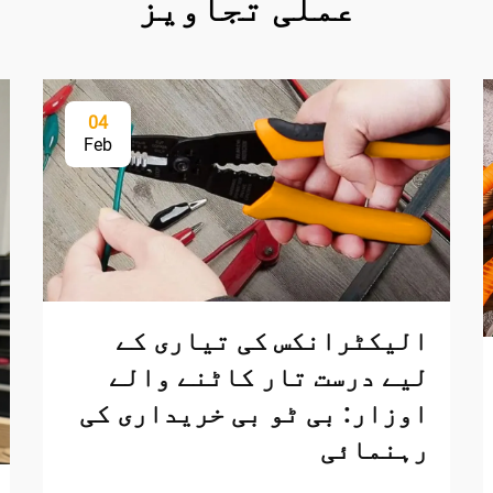
عملی تجاویز
04
Feb
الیکٹرانکس کی تیاری کے
لیے درست تار کاٹنے والے
اوزار: بی ٹو بی خریداری کی
رہنمائی