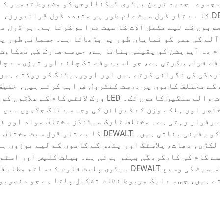
مجموعہ جدید ترین بیٹری ٹیکنالوجی کو مضبوط تعمیر کے
استثنائی کارکردگی فراہم کی جا سکے۔ DEWALT کا بے تار ڈرل سیٹ عام طور پر م
بوں کے لیے مکمل آلات کا سیٹ فراہم کرتا ہے۔ ہر ڈرل م
آلے کی عمر کو نمایاں طور پر بڑھاتا ہے۔ جسمانی طور پر
 دہ آپریشن کو یقینی بناتا ہے، جس سے صارف کی تھکاوٹ
ت فراہم کرتی ہے، جو لمبے وقت تک چلنے اور تیزی سے چا
دگی کی نگرانی کرتے ہیں اور اوورہیٹنگ کو روکتے ہیں،
کے مختلف کاموں پر درست کنٹرول فراہم کرتے ہیں، خفیف 
ضرورت ہوتی ہے سے لے کر زیادہ طاقت کی ضرورت والے سنگی
ختصر اور ہلکے وزن کے ڈیزائن کی وجہ سے تنگ جگہوں میں 
 برقرار رہتی ہے۔ مختلف ٹارک سیٹنگز مختلف مواد اور فا
ڈرائیونگ کو روکتی ہیں اور بہترین نتائج کو یقینی ب
لکڑی، دھات، پلاسٹک اور پتھر کے کاموں کے لیے موزوں ہے
ے کام کی کارکردگی بہتر ہوتی ہے۔ بیلٹ کلپس اور اسٹور
جگہ پر ان تک رسائی کو آسان بناتے ہیں۔ اس سیٹ کی وسیع EWALT
ے ہیں، جس سے ایک مربوط نظام تشکیل پاتا ہے جو منصوبو