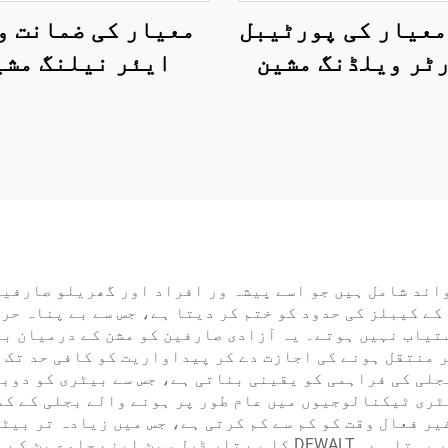
 معیار کی پورٹیبل
معیار کی ضمانت و
ٹر ویلڈنگ مشین
ایئر نیلنگ مشی
35-50V ہائی
پنومیٹک ٹولز لکڑ
کوئنسی گھریلو
نیلنگ مشین
نگ مشین ڈیجیٹل
لے ایل سی ڈی کے
ساتھ
لی فوائد شامل ہیں جو اسے پیشہ ور افراد اور گھریلو صار
کے کیبلز کی حدود کو ختم کر دیتا ہے، جس سے بے پناہ حر
ستیاب نہیں ہوتے۔ یہ آزادی صارفین کو مشن کے درمیان ب
پر منتقل ہونے کی اجازت دے کر پیداواریت کو کافی حد تک
لی کی فراہمی کو یقینی بناتی ہے، جس سے بیٹری کو دوبا
ری ٹیکنالوجیوں میں عام طور پر ہونے والے بجلی کے کم
یر فعال وقت کو کم سے کم کرتی ہے، جس میں زیادہ تر بیٹ
ہو جاتی ہیں، جس سے منصوبوں کا شیڈول برقرار رہتا ہے۔ DEWALT کا