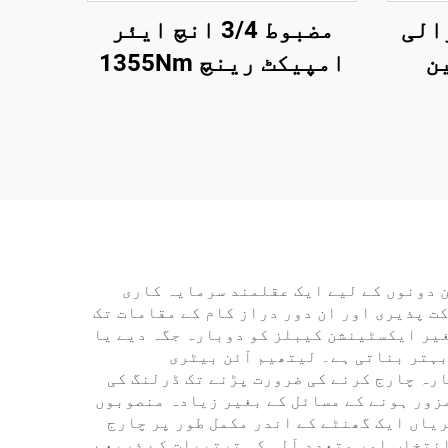
الی
مضبوط 3/4 انچ ایئر
ن
امپیکٹ رینچ 1355Nm
ی کی
ٹارک پنومیٹک پاور ٹول
آٹو مرمت کے لیے
فین دونوں کے لیے ایک عقلمند سرمایہ کاری
کت پذیری اور ان دور دراز کام کے مقامات تک
غیر ایکسٹینشن کیبلز کو دوبارہ جگہ دیے یا
 بہتر بناتی ہے۔ لیتھیم آئن بیٹری
رہ چارج کرنے کی ضرورت پڑنے تک ڈرلنگ کی
زور ہونے کے مسائل کے بغیر زیادہ منصوبوں
ریاں ایک گھنٹے کے اندر مکمل طور پر چارج
 بے تار ڈرل سیٹ اپنے جامع بِٹ کے انتخاب اور متعدد آلہ کی ترتیبات کے ذریعے