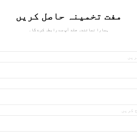
مفت تخمینہ حاصل کریں
ہمارا نمائندہ جلد آپ سے رابطہ کرے گا۔