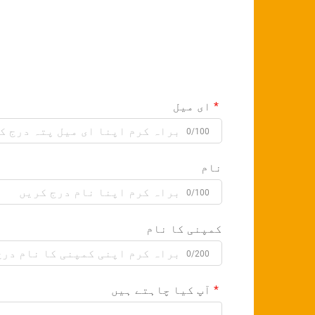
ای میل
0/100
نام
0/100
کمپنی کا نام
0/200
آپ کیا چاہتے ہیں