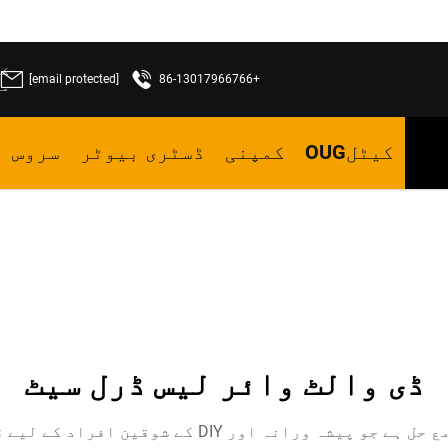
[email protected]
+86-13017966766
ما
کیٹلOUG
کمپنی
ڈسٹری بیوٹر
سروس
ڈی والٹ وائر لیس ڈرل سیٹ
DEWALT کے بے تار ڈرل سیٹ کا مطلب ایک جامع حل ہے ج