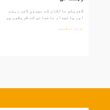
گھریلو مالکان کے بیرونِ گھر رہنے
اور پائیدار باغبانی کے طریقوں پر
زور دینے کے ساتھ ساتھ عالمی
مزید دیکھیں
باغبانی کے اوزار کا منڈی مسلسل
وسیع ہو رہی ہے۔ منافع بخش ساٹھی
فروخت کے مواقع تلاش کرنے والے
ریٹیلرز کے لیے، باغبانی کے اوزار
کی ذرائع کاری کی پیچیدگیوں کو
سمجھنا...