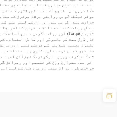
استثنائی تنوع فراہم کرتا ہے۔ صارفین مختلف 
سکتے ہیں۔ یہ تنوع آلات کے انوینٹری کے اخرا
موٹر ٹیکنالوجی روایتی برشڈ موٹرز کے مقابل
حرارت پیدا کرتی ہیں اور ان کی لمبی عمر کے 
ہے اور وقت کے ساتھ ساتھ تبدیلی کے اخراجات 
تار ڈرل سیٹ کی مضبوطی اور قابل اعتمادی کو 
مضبوط تعمیر تبدیلی کی فریکوئنسی اور مرمت 
صارفین کو اپنی سرمایہ کاری پر اعتماد فراہم
تک کام کرتے رہیں۔ ارگونومک ڈیزائن لمبے عر
آتی ہے۔ متوازن وزن کی تقسیم اور ربرائز گرپ
جو خاص طور پر ان پیشہ ور صارفین کے لیے اہم 