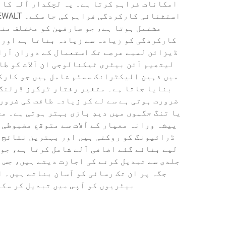
امکانات فراہم کرتا ہے۔ یہ لچکدار آلہ کا 
مشتمل ہوتا ہے، جو صارفین کو مختلف منصو
کارکردگی کو زیادہ سے زیادہ بناتا ہے اور 
ڈیزائن لمبے عرصے تک استعمال کے دوران آرام
لیتھیم آئن بیٹری ٹیکنالوجی ان آلات کو طاق
میں ذہین الیکٹرانک سسٹم شامل ہیں جو کارکر
بنایا جاتا ہے۔ متغیر رفتار ٹرگرز ڈرلنگ 
یا تنگ جگہوں میں دیدِ بازی بہتر ہوتی ہے۔ م
پیشہ ورانہ معیار کے آلات سے متوقع مضبوطی
لیے بنائے گئے اضافی آلے شامل کرتا ہے، جو 
جلدی سے تبدیل کرنے کی اجازت دیتے ہیں، جس س
بیٹریوں کو آپس میں تبدیل کر سکت