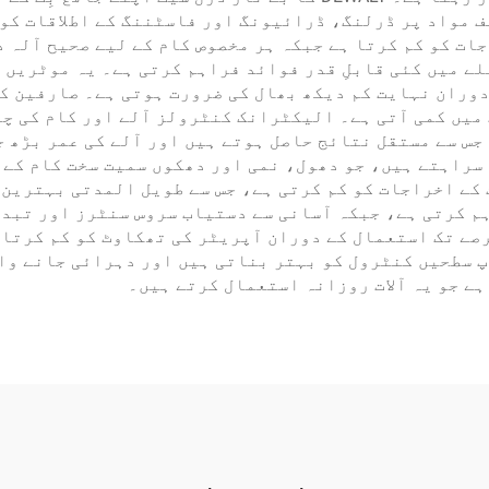
مواد پر ڈرلنگ، ڈرائیونگ اور فاسٹننگ کے اطلاقات کو ک
جات کو کم کرتا ہے جبکہ ہر مخصوص کام کے لیے صحیح آلہ 
ے میں کئی قابلِ قدر فوائد فراہم کرتی ہے۔ یہ موٹریں 
دوران نہایت کم دیکھ بھال کی ضرورت ہوتی ہے۔ صارفین ک
میں کمی آتی ہے۔ الیکٹرانک کنٹرولز آلے اور کام کی چی
سراہتے ہیں، جو دھول، نمی اور دھکوں سمیت سخت کام کے 
کے اخراجات کو کم کرتی ہے، جس سے طویل المدتی بہترین 
 کرتی ہے، جبکہ آسانی سے دستیاب سروس سنٹرز اور تبدیل
صے تک استعمال کے دوران آپریٹر کی تھکاوٹ کو کم کرتا 
 سطحیں کنٹرول کو بہتر بناتی ہیں اور دہرائی جانے وال
ہے جو یہ آلات روزانہ استعمال کرتے ہیں۔