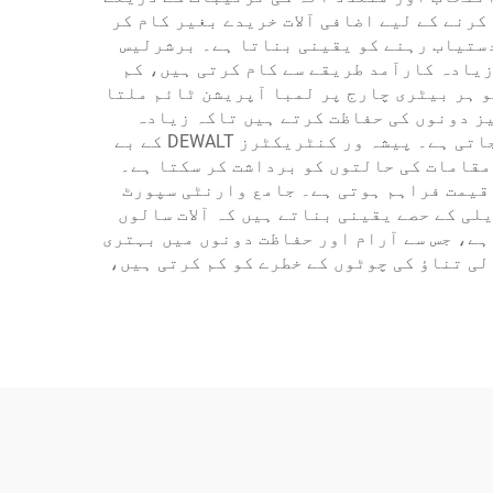
رنے کے لیے اضافی آلات خریدے بغیر کام کر
دستیاب رہنے کو یقینی بناتا ہے۔ برشرلیس
زیادہ کارآمد طریقے سے کام کرتی ہیں، کم
و ہر بیٹری چارج پر لمبا آپریشن ٹائم ملتا
ز دونوں کی حفاظت کرتے ہیں تاکہ زیادہ
ٹارک (Torque) اور زیادہ گرمی سے بچا جا سکے، جس سے مستقل نتائج حاصل ہوتے ہیں اور آلے کی عمر بڑھ جاتی ہے۔ پیشہ ور کنٹریکٹرز DEWALT کے بے
مقامات کی حالتوں کو برداشت کر سکتا ہے۔
قیمت فراہم ہوتی ہے۔ جامع وارنٹی سپورٹ
ی کے حصے یقینی بناتے ہیں کہ آلات سالوں
ہے، جس سے آرام اور حفاظت دونوں میں بہتری
ی تناؤ کی چوٹوں کے خطرے کو کم کرتی ہیں،