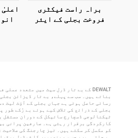
براہ راست فیکٹری
اعلیٰ
فروخت بجلی کے ایئر
انور
کمپریسر، ہوا کی
منتقلی 100 لیٹر/منٹ،
فری
1300 ویٹ بجلی سے چلنے
ویلڈ
والا ایئر کولڈ کمپریسر
ڈسپ
DEWALT کے بے تار ڈرل سیٹ میں متعدد عم
بناتے ہیں۔ سب سے پہلے، بے تار ڈیزائن بجلی 
رسائی حاصل ہوتی ہے جہاں بجلی کے آؤٹ لیٹ د
بجلی کے ذرائع کی تلاش کیے ہوئے بے رُکے طور 
ٹیکنالوجی ڈسچارج سائیکل کے دوران مستقل بج
کارکردگی برقرار رہتی ہے۔ صارفین پرانی بیٹ
کو مکمل کر سکتے ہیں۔ تیز چارجنگ کی صلاحیت غ