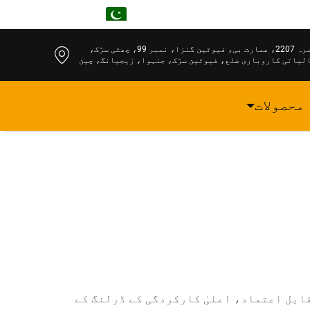
UR
کمرہ 2207، عمارت بی، فیوٹین گنزا، نمبر 99، چھٹی سڑک،
لیاتی کاروباری ضلع، فیوٹین سڑک، جنہوا، زیجیانگ، چین
محصولات
و پیشہ ورانہ اور DIY کے شوقین افراد کے لیے قابل اعتماد، اعلیٰ کارکردگی کے ڈرلنگ کے