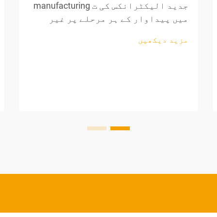
جدید الیکٹرانکس کی ت manufacturing
میں پیداوار کے ہر مرحلے پر غیر
معمولی درستگی کی ضرورت ہوتی ہے،
مزید دیکھیں
خاص طور پر تاروں کی پروسیسنگ اور
اجزاء کی تیاری کے دوران۔ پیشہ
ورانہ تار کاٹنے والے اوزار تیار
کرنے والوں کے لیے ناگزیر اثاثہ بن
گئے ہیں، جو...