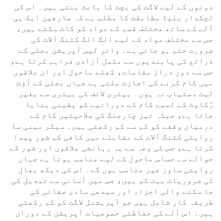
دونوں کے لیے لاگت کی بچت کا باعث بنتی ہیں۔ اس کی
لچکدار بلیڈ مطابقت کا مطلب ہے کہ صارفین ایک ہی
آلے کے ساتھ مختلف قسم کے مواد کو کاٹ سکتے ہیں،
جس سے مختلف مواد کے لیے الگ الگ کٹنگ آلات کی
ضرورت ختم ہو جاتی ہے۔ وائر لیس آپریشن بجلی کے
ذرائع کی پابندیوں سے مکمل آزادی فراہم کرتا ہے،
جس سے دور دراز مقامات، کھلے ماحول اور ان علاقوں
میں کام کرنے کی اجازت ملتی ہے جہاں بجلی کے آؤٹ
لیٹ دستیاب نہ ہوں۔ بیٹری لائف کی بہتری سے بغیر
رُکاوٹ کے لمبے کام کے دورانیے کو یقینی بنایا
جاتا ہے، جبکہ تیز چارجنگ کی صلاحیتیں کام کے
درمیان وقفے کو کم سے کم رکھتی ہیں۔ سیکر مینی سا
روایتی کٹنگ آلات کے مقابلے میں کافی کم شور پیدا
کرتا ہے، جس کی وجہ سے یہ رہائشی علاقوں اور شور کے
حوالے سے حساس ماحول کے لیے مناسب ہوتا ہے جہاں
روایتی ساوز غیر مناسب ہوں گے۔ اس کی دیکھ بھال
کی ضروریات بہت کم ہیں، جس میں آسانی سے تبدیل کی
جا سکنے والی اجزاء اور سیدھی سادی صفائی کی
طریقہ کار شامل ہیں جو آپریشنل لاگت کو کم رکھتی
ہیں۔ اس آلے کی حفاظتی خصوصیات آپریشن کے دوران