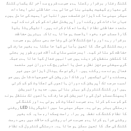
کٹنگ رفتار برقرار رکھتا ہے، جس سے شروع سے آخر تک یکساں کٹنگ
کی معیاری کیفیت یقینی بنائی جاتی ہے۔ حفاظتی نئی ایجادات
سیکر مینی سا کے ڈیزائن فلسفے میں انتہائی اہمیت کی حامل ہیں،
جہاں حادثات کو روکنے اور آپریشنل خطرات کو کم کرنے کے لیے
متعدد حفاظتی نظام ایک ساتھ کام کرتے ہیں۔ انٹیگریٹڈ بلیڈ
گارڈ سسٹم خود بخود ایڈجسٹ ہو جاتا ہے تاکہ بہترین حفاظت
برقرار رہے اور واضح کٹنگ لائن کی وضاحت بھی ممکن ہو، جس سے
درست کٹنگ کی جگہ کا تعین بآسانی کیا جا سکتا ہے بغیر صارف کی
حفاظت کو متاثر کیے۔ ایمرجنسی سٹاپ کے آلات فوری طور پر بجلی
کا کنکشن منقطع کر دیتے ہیں جب انہیں فعال کیا جاتا ہے، جبکہ
گرپ سیفٹی سوئچز نقل و حمل یا اسٹوریج کے دوران غیر متعمد
فعال ہونے سے روکتے ہیں۔ ارگونومک ہینڈل ڈیزائن میں غیر
پھسلنے والی ٹیکسچر اور شاک ابزرپشن کی خصوصیات شامل ہیں جو
لمبے عرصے تک آپریشن کے دوران ہاتھوں کی تھکاوٹ کو کم کرتی
ہیں اور کٹنگ کنٹرول کو بہتر بناتی ہیں۔ جدید وائبریشن
ڈیمپنگ سسٹم ٹول کی وائبریشن کو صارف کے ہاتھوں تک منتقل ہونے
کو کم سے کم کرتا ہے، جس سے تھکاوٹ کم ہوتی ہے اور کٹنگ کی
درستگی بہتر ہوتی ہے۔ سیکر مینی سا میں انٹیگریٹڈ LED روشنی
کا نظام کٹنگ کے نقطہ پر براہ راست چمکدار، سایہ کے بغیر
روشنی فراہم کرتا ہے، جس سے خراب روشنی کے حالات میں بھی درست
کٹنگ کی جگہ کا تعین ممکن ہو جاتا ہے۔ درستگی کنٹرول کے نظام