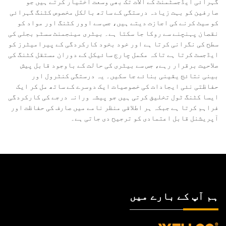
گہرائی ایڈجسٹمنٹ کے آلات تک بھی وسعت اختیار کرتے ہیں جو
صارفین کو بہت زیادہ درستگی کے ساتھ بالکل مخصوص کٹنگ گہرائی
کو سیٹ کرنے کی اجازت دیتے ہیں، جس سے اوور کٹنگ اور مواد کو
نقصان پہنچنے سے روکا جا سکتا ہے۔ بیٹری مینجمنٹ سسٹم بجلی کی
سطح کی نگرانی کرتا ہے اور خود بخود کارکردگی کے پیرامیٹرز کو
ایڈجسٹ کرتا ہے تاکہ مکمل چارج سائیکل کے دوران مستقل کٹنگ کی
صلاحیت برقرار رہے، جس سے بیٹری کی حالت کے باوجود قابل پیش
بینی نتائج یقینی بنائے جا سکیں۔ یہ درستگی کنٹرول اور
حفاظتی نئی ایجادات کی خصوصیات ایک دوسرے کے ساتھ مل کر ایک
ایسا کٹنگ ٹول تخلیق کرتی ہیں جو پیشہ ورانہ درجے کی کارکردگی
فراہم کرتا ہے جبکہ ہر اطلاقی منظر نامے میں صارف کی حفاظت اور
آپریشنل قابل اعتمادی کو ترجیح دی جاتی ہے۔
ہم آپ کے بارے میں