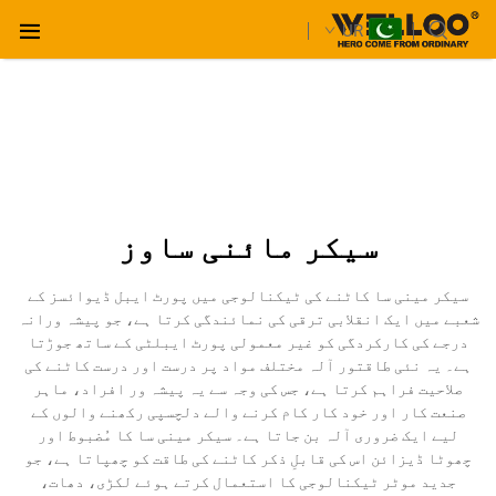
UR
سیکر مائنی ساوز
سیکر مینی سا کاٹنے کی ٹیکنالوجی میں پورٹ ایبل ڈیوائسز کے
شعبے میں ایک انقلابی ترقی کی نمائندگی کرتا ہے، جو پیشہ ورانہ
درجے کی کارکردگی کو غیر معمولی پورٹ ایبلٹی کے ساتھ جوڑتا
ہے۔ یہ نئی طاقتور آلہ مختلف مواد پر درست اور درست کاٹنے کی
صلاحیت فراہم کرتا ہے، جس کی وجہ سے یہ پیشہ ور افراد، ماہر
صنعت کار اور خود کار کام کرنے والے دلچسپی رکھنے والوں کے
لیے ایک ضروری آلہ بن جاتا ہے۔ سیکر مینی سا کا مُضبوط اور
چھوٹا ڈیزائن اس کی قابلِ ذکر کاٹنے کی طاقت کو چھپاتا ہے، جو
جدید موٹر ٹیکنالوجی کا استعمال کرتے ہوئے لکڑی، دھات،