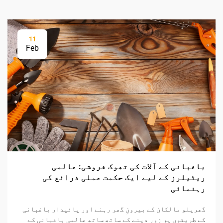
11
Feb
باغبانی کے آلات کی تھوک فروشی: عالمی
ریٹیلرز کے لیے ایک حکمت عملی ذرائع کی
رہنمائی
گھریلو مالکان کے بیرونِ گھر رہنے اور پائیدار باغبانی
کے طریقوں پر زور دینے کے ساتھ ساتھ عالمی باغبانی کے