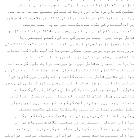
اوزار استعمال کرنے سے پیدا ہوتی ہے، جس سے ذیلی مواد کی
تشکیل کے باوجود صاف اور درست کاٹنے کو یقینی بنایا جاتا ہے۔
پیشہ ور مہارت کار اس متعدد مواد کی کاٹنے کی صلاحیت کو خاص طور
پر اس لیے قدر کی نگاہ سے دیکھتے ہیں جب وہ ایسے پیچیدہ
منصوبوں پر کام کر رہے ہوتے ہیں جن میں مختلف مواد کے امتزاج
شامل ہوتے ہیں، جیسے فرنیچر کی بحالی، کسٹم کیبنٹری یا
آرکیٹیکچرل مِل ورک جہاں ایک ہی منصوبے کے اندر متعدد کاٹنے کی
ضروریات موجود ہوتی ہیں۔ سیکر مینی سا کے لیے بلیڈ کے انتخاب
کے نظام میں خاص مواد کی زمرہ بندیوں کے لیے تیار کردہ
ماہرانہ اختیارات شامل ہیں، جن میں سے ہر ایک بلیڈ کی دندانے
کی منفرد تشکیل، کاٹنے کے زاویے اور خاص اطلاقات کے لیے بہترین
مواد کی تشکیل شامل ہے۔ دھات کاٹنے والے بلیڈز میں کاربائیڈ
ٹپ شدہ دندانے اور جارحانہ کاٹنے کی جیومیٹری شامل ہوتی ہے جو
سٹیل، الیومینیم اور تانبا کو قابلِ ذکر کارکردگی کے ساتھ
کاٹتی ہے، جبکہ لکڑی کاٹنے والے بلیڈز میں درست گرائنڈ کردہ
دندانے ہوتے ہیں جو ٹیئر آؤٹ کو کم سے کم کرتے ہیں اور ہموار
مکمل سطحیں پیدا کرتے ہیں۔ پلاسٹک کاٹنے کی صلاحیت مختلف
پولیمر اقسام تک پھیلی ہوئی ہے، بشمول سخت پلاسٹک، لچکدار
مواد اور خودکار، سمندری اور صنعتی اطلاقات میں عام طور پر
استعمال ہونے والے مرکب ذیلی مواد۔ سیکر مینی سا کی متعدد
مواد کاٹنے کی صلاحیت پیشہ ور افراد اور سنجیدہ شوقیہ افراد کے