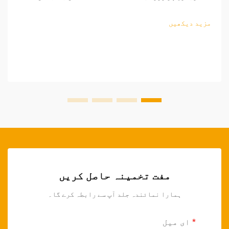
اوزار کا منڈی مسلسل وسیع ہو رہی ہے۔ منافع بخش ساٹھی
فروخت کے مواقع تلاش کرنے والے ریٹیلرز کے لیے، باغبانی
مزید دیکھیں
کے اوزار کی ذرائع کاری کی پیچیدگیوں کو سمجھنا...
مفت تخمینہ حاصل کریں
ہمارا نمائندہ جلد آپ سے رابطہ کرے گا۔
ای میل