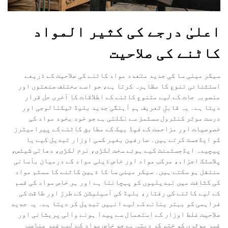
اعلیٰ درجے کی کثیر المواد
کاٹنے کی صلاحیت
سیکر مینی سا کی جدید متعدد مواد کاٹنے کی صلاحیت کے ذریعے
استثنائی تنوع کا مظاہرہ کرتا ہے، جو اسے مختلف صنعتوں اور
منصوبہ جات کے لیے متنوع کاٹنے کے اطلاقات کا آخری حل قرار
دیتا ہے۔ یہ قابلِ تعریف ہم آہنگی جدید بلیڈ ٹیکنالوجی اور
درست موٹر کنٹرول سسٹمز سے نکلتی ہے جو خود بخود مواد کی
خصوصیات اور مزاحمت کے فیڈ بیک کے مطابق کاٹنے کے پیرامیٹرز
کو ایڈجسٹ کرتے ہیں۔ صارفین بغیر کسی اوزار تبدیل کیے یا
پیچیدہ ایڈجسٹمنٹ کیے ہوئے سخت لکڑی، نرم لکڑی، دھاتی شیٹس،
پلاسٹک اجزاء، مرکب مواد اور خاص ذیلی مواد کے درمیان بآسانی
منتقل ہو سکتے ہیں۔ سیکر مینی سا کا ذہین کاٹنے کا سسٹم مواد
کی کثافت میں تبدیلیوں کو پہچانتا ہے اور ہر خاص مواد کی قسم
کے لیے کاٹنے کی رفتار، بلیڈ کی آسیلیشن کے طرز اور طاقت کی
فراہمی کو بہتر بنانے کے لیے انہیں تبدیل کر دیتا ہے۔ یہ جدید
صلاحیت غلط اوزار کے استعمال سے پیدا ہونے والی پریشانی اور
غیر موثری کو ختم کر دیتی ہے جو خاص مواد کے لیے غیر مناسب