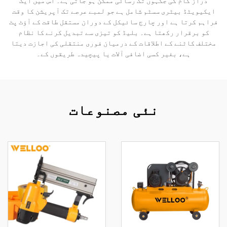
دراز کام کی جگہوں تک رسائی ممکن ہو جاتی ہے۔ اس میں ایک
ایکیویٹڈ بیٹری سسٹم شامل ہے جو لمبے عرصے تک آپریشن کا وقت
فراہم کرتا ہے اور چارج سائیکل کے دوران مستقل طاقت کے آؤٹ پٹ
کو برقرار رکھتا ہے۔ بلیڈ کو تیزی سے تبدیل کرنے کا نظام
مختلف کاٹنے کے اطلاقات کے درمیان فوری منتقلی کی اجازت دیتا
ہے، بغیر کسی اضافی آلات یا پیچیدہ طریقوں کے۔
نئی مصنوعات