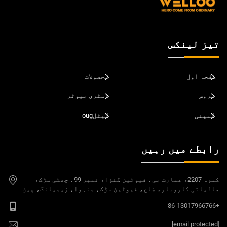
تیز لینکس
صفحہ اول
محصولات
سروس
ڈسٹری بیوٹر
کمپنی
کیٹلoug
رابطے میں رہیں
کمرہ 2207، عمارت بی، فیوٹین گنزا، نمبر 99، چھٹی سڑک،
مالیاتی کاروباری ضلع، فیوٹین سڑک، جنہوا، زیجیانگ، چین
+86-13017966766
[email protected]