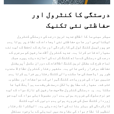
درستگی کا کنٹرول اور
حفاظتی نئی تکنیک
سیکر مینی سا کا اطلاق جدید ترین درجے کی درستگی کنٹرول
ٹیکنالوجی اور جامع حفاظتی نئی ایجادات کے نظام پر ہوتا ہے،
جو پورٹیبل کٹنگ ٹول کی کارکردگی اور صارف کے تحفظ کے لیے نئے
معیارات قائم کرتا ہے۔ جدید کنٹرول آلات صارفین کو سرجری کے
درجے کی درستگی کے ساتھ کٹنگ کرنے کی اجازت دیتے ہیں، جبکہ
تمام طرح کے مشکل ترین کٹنگ اطلاقات کے دوران مکمل آپریشنل
حفاظت برقرار رکھی جاتی ہے۔ متغیر رفتار کنٹرول نظام لا محدود
طور پر ایڈجسٹ کی جا سکنے والی کٹنگ رفتاریں فراہم کرتا ہے،
جنہیں مواد کی ضروریات، کٹنگ گہرائی کے مواصفات اور مطلوبہ
ختم شدہ معیار کے مطابق بالکل درست طریقے سے ہم آہنگ کیا جا
سکتا ہے۔ یہ درستگی کنٹرول صلاحیت صارفین کو نازک مواد کے لیے
جو نرم سلوک کی ضرورت ہوتی ہے، اور مضبوط ذیلی مواد کے لیے جو
زوردار کٹنگ عمل کی ضرورت ہوتی ہے، دونوں کے لیے کٹنگ
کارکردگی کو بہتر بنانے کی اجازت دیتی ہے۔ الیکٹرانک رفتار
تنظیم کا نظام مواد کی مقاومت میں تبدیلی کے باوجود مستقل