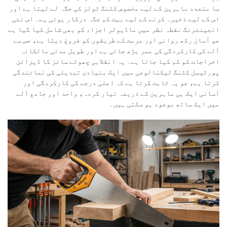
سا متعدد ماہرین کے لیے مخصوص کٹنگ ٹولز کی جگہ لے لیتا ہے اور
اس کے لیے ذخیرہ کرنے کے لیے بہت کم جگہ درکار ہوتی ہے۔ اس نئی
انجینئرنگ نقطہ نظر میں ماڈیولر اجزاء کو بھی شامل کیا گیا ہے
جو آسان رکھ روانی اور مرمت کے طریقوں کو فروغ دیتا ہے، جس سے
آلے کی کارکردگی کی عمر بڑھ جاتی ہے اور طویل مدتی مالکانہ
اخراجات کو کم کیا جاتا ہے۔ یہ انقلابی چھوٹے سائز کا ڈیزائن
پورٹیبل کٹنگ ٹیکنالوجی میں ایک بنیادی تبدیلی کی نمائندگی
کرتا ہے، جو یہ ثابت کرتا ہے کہ اعلیٰ درجے کی کارکردگی اور
آسانی ایک ہی ماہرین کے ذریعہ تیار کردہ، واحد اور جامع آلے
میں ایک ساتھ موجود ہو سکتی ہیں۔