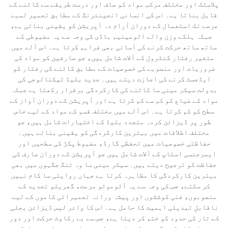
پلاسٹک اور مختلف مرکب مواد کو صاف اور درست طریقے سے کاٹنے کے
قابل بناتا ہے۔ اس کی انسانی انجینئرنگ کے مطابق تعمیر لمبے
عرصے تک استعمال کے دوران آرام دہ آپریشن کو یقینی بناتی ہے،
جبکہ ہلکے وزن والے الومینیم باڈی کی وجہ سے یہ مضبوطی کے
ساتھ ساتھ حرکت کرنے کی آسانی بھی فراہم کرتا ہے۔ اس آلے میں
متغیر رفتار کنٹرول کے آلات شامل ہیں، جو صارفین کو مواد کی
ضروریات اور منصوبے کی خصوصیات کے مطابق کاٹنے کی رفتار کو
ایڈجسٹ کرنے کی اجازت دیتے ہیں۔ جدید بلیڈ ٹیکنالوجی کی
بدولت سیکر مینی سا کاٹنے کی کارکردگی برقرار رکھتا ہے جبکہ
مواد کے ضیاع کو کم سے کم کرتا ہے اور آپریشن کے دوران آواز کے
سطح کو کم کرتا ہے۔ اس آلے میں مختلف قسم کے مواد کے لیے خاص
طور پر ڈیزائن کردہ متعدد بلیڈ کے اختیارات شامل ہیں، جو
مختلف اطلاقات میں بہترین کارکردگی کو یقینی بناتے ہیں۔
حفاظتی خصوصیات میں تحفظی گارڈ، مضبوط پکڑ کی سطحیں اور
ایمرجنسی اسٹاپ کے آلات شامل ہیں جو آپریشن کے دوران صارف کی
حفاظت کو ترجیح دیتے ہیں۔ سیکر مینی سا وہ تنگ جگہوں میں بھی
بہترین کارکردگی کا مظاہرہ کرتا ہے جہاں روایتی سا کام نہیں
کر سکتے، جس کی وجہ سے یہ آٹوموٹو مرمت، گھریلو تجدید کے
منصوبوں، فنی کوششوں اور پیشہ ورانہ تعمیراتی کاموں کے لیے
ناقابلِ تبدیلی اہمیت کا حامل ہے۔ اس کا وائر لیس ڈیزائن بجلی
کے تار کی حدود کو ختم کر دیتا ہے، جس سے بے رکاوٹ حرکت اور دور