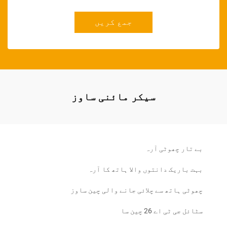
جمع کریں
سیکر مائنی ساوز
بے تار چھوٹی آرہ
بہت باریک دانتوں والا ہاتھ کا آرہ
چھوٹی ہاتھ سے چلائی جانے والی چین ساوز
سٹائل جی ٹی اے 26 چین سا