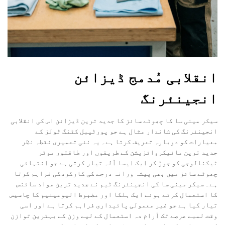
انقلابی مُدمج ڈیزائن
انجینئرنگ
سیکر مینی سا کا چھوٹے سائز کا جدید ترین ڈیزائن اس کی انقلابی
انجینئرنگ کی شاندار مثال ہے جو پورٹیبل کٹنگ ٹولز کے
معیارات کو دوبارہ تعریف کرتا ہے۔ یہ نئی تعمیری نقطہ نظر
جدید ترین مائیکروائزیشن کے طریقوں اور طاقتور موٹر
ٹیکنالوجی کو جوڑ کر ایک ایسا آلہ تیار کرتی ہے جو انتہائی
چھوٹے سائز میں بھی پیشہ ورانہ درجے کی کارکردگی فراہم کرتا
ہے۔ سیکر مینی سا کی انجینئرنگ ٹیم نے جدید ترین مواد سائنس
کا استعمال کرتے ہوئے ایک ہلکا اور مضبوط الیومینیم کا چاسیس
تیار کیا ہے جو غیر معمولی پائیداری فراہم کرتا ہے اور اسی
وقت لمبے عرصے تک آرام دہ استعمال کے لیے وزن کے بہترین توازن