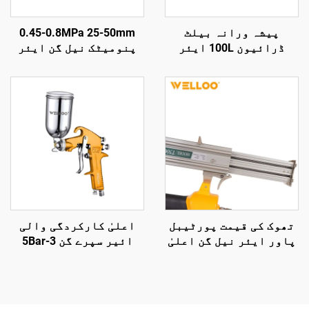
پیشہ ورانہ بیلٹ
0.45-0.8MPa 25-50mm
ڈرائیون 100L ایئر
پنومیٹک نیل گن ایئر
کمپریسر 2.2KW 3HP
نیل گن لکڑی کی تراش کے
گیراج اور فیکٹری
لیے ایئر ٹولز پنومیٹک
استعمال کے لیے
نیل گن
تھوک کی قیمت پورٹیبل
اعلیٰ کارکردگی والی
پاور ایئر نیل گن اعلیٰ
ائیر سپرے گن 3-5Bar
طاقت والی مینوئل نیل
1.5mm نوزل خودکار اور
گن
لکڑی کی کوٹنگ کے لیے