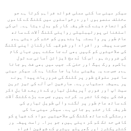
سیکر مینی سا کئی عملی فوائد فراہم کرتا ہے جو
مختلف منصوبوں اور درخواستوں میں کٹنگ کے کاموں
کو انجام دینے کے طریقہ کار کو بدل دیتا ہے۔ اس کی
استثنائی پورٹیبلیٹی روایتی کٹنگ آلات کے ساتھ
عام طور پر وابستہ پابندیوں کو ختم کر دیتی ہے،
جس سے پیشہ ور افراد اور شوقیہ کارکنان اپنی کٹنگ
کی صلاحیتوں کو کہیں بھی لے جا سکتے ہیں جہاں کام
کی ضرورت ہو۔ اس کا مُدمج ڈیزائن آسانی سے ٹول
باکس، ورک بیگ اور حتیٰ کہ جیب میں بھی فٹ ہو جاتا
ہے، جس سے یہ یقینی بنایا جا سکتا ہے کہ سیکر مینی
سا غیر متوقع طور پر کٹنگ کی ضروریات پیدا ہونے
پر ہمیشہ دستیاب رہے۔ صارفین اس آلے کی تیز ترین
سیٹ اپ اور فوری آپریشنل تیاری کے ذریعے قابلِ ذکر
وقت کی بچت کا تجربہ کرتے ہیں، جس سے بڑے کٹنگ آلات
کے ساتھ عام طور پر لگنے والی طویل تیاری کی
طریقہ کار ختم ہو جاتی ہے۔ سیکر مینی سا کی
درستگی کے ساتھ کٹنگ کی صلاحیتیں مواد کے ضیاع کو
کافی حد تک کم کر دیتی ہیں، جو براہ راست پیشہ ور
کنٹریکٹرز اور گھریلو بہتری کے شوقین افراد