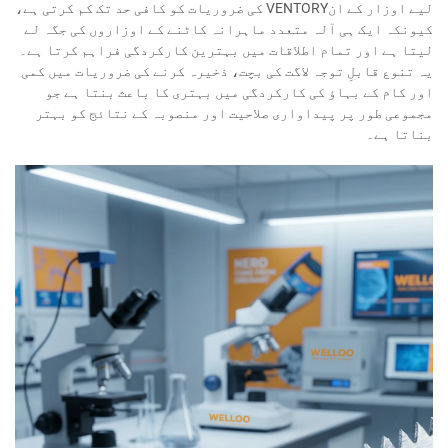
لیے اوزار کے انVENTORY کی ضروریات کو کافی حد تک کم کرتی ہے،
کیونکہ ایک ہی آلہ متعدد ماہرانہ کاٹنے کے اوزاروں کی جگہ لے
لیتا ہے اور تمام اطلاقات میں بہترین کارکردگی فراہم کرتا ہے۔
یہ تنوع قابلِ توجہ لاگت کی بچت، ذخیرہ کرنے کی ضروریات میں کمی
اور کام کے بہاؤ کی کارکردگی میں بہتری کا باعث بنتا ہے جو
مجموعی طور پر پیداواری صلاحیت اور منصوبہ کے نتائج کو بہتر
بناتا ہے۔