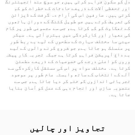
دل کو سکون فراہم کرتی ہیں، جو سوچ مند انجینئرنگ
اور تحفظی آلات کے ذریعے حادثات کے خطرات کو کم
کرتی ہیں۔ صارفین اس کی آرام دہ گرفت کے ڈیزائن
کی تعریف کرتے ہیں جو طویل کٹنگ کے دوران ہاتھوں
کے تھکاوٹ کو کم کرتا ہے، جس سے مجموعی طور پر کام
کی معیار اور کارکردگی میں بہتری آتی ہے۔ سیکر
مینی سا مختلف مہارت کے سطحوں کے لیے بے ربط طور
پر منسلک ہو جاتا ہے، جو شروع کرنے والوں کے لیے
بے داغ آپریشن فراہم کرتا ہے جبکہ تجربہ کار پیشہ
وروں کو اعلیٰ درجے کی خصوصیات کے ذریعے مطمئن
کرتا ہے۔ مختلف مواد پر اس کی مستقل کارکردگی سے
آلے کے انتخاب کے ساتھ وابستہ عام طور پر موجود
تجرباتی اندازوں کو ختم کر دیا جاتا ہے، جس سے
منصوبہ سازی اور انجام دہی کے عمل کو آسان بنایا
جاتا ہے۔
تجاویز اور چالیں