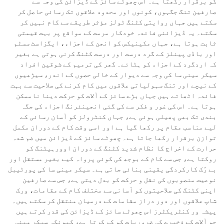
کو برقرار رکھتا ہے۔ اس چھوٹے سائز کے ڈیزائن کی وجہ سے
صارفین تنگ جگہوں، کونوں اور محدود علاقوں تک رسائی حاصل کر
سکتے ہیں جہاں روایتی کٹنگ ٹولز مؤثر طریقے سے کام نہیں کر
سکتے۔ یہ ڈیزائنی فائدہ خودکار مرمت کے مواقع پر بہت قیمتی
ثابت ہوتا ہے، جہاں مکینیکس کو انجن کے اجزاء، ایگزاسٹ سسٹم
اور باڈی پینلز کے گرد درست اور درست کٹنگ کرنی ہوتی ہے بغیر
کہ اردگرد کے اجزاء کو ہٹائے۔ گھر کی ترمیم کے شوقین افراد
سیکر مینی سا کی وجہ سے دیوار کے خالی حصوں کے اندر، سیڑھیوں
کے نیچے اور تنگ سہولیاتی علاقوں میں کام کرنے کی صلاحیت سے بہت
فائدہ اٹھاتے ہیں جہاں بڑے سائز کے آلات کو حرکت دینا ناممکن
ہوتا ہے۔ اس کی غور و فکر سے کی گئی انجینئرنگ اجزاء کی جگہ
بندی تک بھی پھیلی ہوئی ہے، جہاں کنٹرولز کو آسان رسائی کے
لیے مناسب مقام پر رکھا گیا ہے اور اسی وقت کام کے دوران مکمل
توازن برقرار رکھا جاتا ہے۔ چھوٹے سائز کے ڈیزائن میں ضم شدہ
حرارت کے اخراج کا نظام شدید کٹنگ کے دوران اوورہیٹنگ کو
روکتا ہے، جس سے کام کے بوجھ کی کوئی پرواہ کیے بغیر مستقل اور
بے رُک کارکردگی یقینی بنائی جاتی ہے۔ سیکر مینی سا کی پورٹیبل
نوعیت منصوبوں کی نقل و حرکت کو بدل دیتی ہے، جس سے صارفین
اپنی کٹنگ کی صلاحیتوں کو آسانی سے مختلف کام کے مقامات، ورک
شاپ علاقوں اور دور دراز مقامات کے درمیان منتقل کر سکتے ہیں۔
پیشہ ور کنٹریکٹرز اس چھوٹے سائز کے ڈیزائن کی قدر کرتے ہیں
جو آلات کے ذخیرے کی ضروریات کو کم کرتا ہے، کیونکہ سیکر مینی