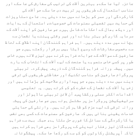
جائزہ لیا جا سکے، بہترین آلات کی ترتیب کی سفارش کی جا سکے اور
مناسب استعمال کے طریقوں پر تربیت دی جا سکے جو آلات کی
کارکردگی اور عمر کو بڑھانے میں مدد دیتی ہے۔ جامع دستاویزات
کی حمایت میں تفصیلی مصنوعات کی خصوصیات، استعمال کے ہدایات
اور دیکھ بھال کے احکامات شامل ہیں، جو صارفین کو اپنے آلات کے
سرمایہ کاری کو بہتر بنانے اور غیر وقتی پہننے یا نقصان سے
بچانے میں مدد دیتے ہیں۔ اہم فراہم کنندگان اپنے اطلاق کے لحاظ
سے مخصوص سفارشات کے وسیع ڈیٹا بیس برقرار رکھتے ہیں، جو
صارفین کے سوالات کے جوابات فراہم کرنے میں تیزی لاتے ہیں، خاص
طور پر کسی خاص منصوبے یا صنعت کے لیے آلات کے انتخاب کے بارے
میں۔ پیشہ ورانہ فراہم کنندگان کے ذریعہ پیش کردہ تربیتی
پروگرام صارفین کو مناسب تکنیک اور حفاظتی طریقوں کی ترقی
دینے میں مدد دیتے ہیں، جو پیداواری صلاحیت کو بڑھاتے ہیں اور
زخم یا آلات کے نقصان کے خطرے کو کم کرتے ہیں۔ یہ تعلیمی
اقدامات اکثر عملی ورکشاپس، آن لائن تربیتی ماڈیولز اور
سرٹیفیکیشن پروگرامز پر مشتمل ہوتے ہیں جو صارفین کی پیشہ
ورانہ ترقی کے لیے عزم کو ظاہر کرتے ہیں۔ وارنٹی کی حمایتی
خدمات یقینی بناتی ہیں کہ صارفین کو مصنوعات کے کسی بھی نقص
یا کارکردگی کے مسائل کا فوری حل ملتا ہے، جبکہ بہت سے فراہم
کنندگان تیز رفتار تبدیلی کے پروگرامز بھی فراہم کرتے ہیں
تاکہ آپریشنل رکاوٹوں کو کم سے کم رکھا جا سکے۔ پیشگوئانہ