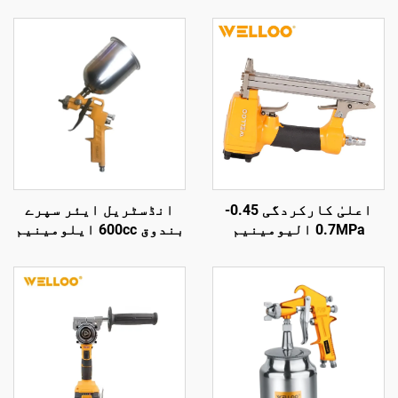
اعلیٰ کارکردگی 0.45-
انڈسٹریل ایئر سپرے
0.7MPa الیومینیم
بندوق 600cc ایلومینیم
مصنوعی ایئر نیلر
مصنوعی دھاتی مرکب
0.85KG بیتار ایئر
بلند دباؤ گریویٹی فیڈ
نیلر گن
سپرے بندوق پینٹ سپرے
بندوق