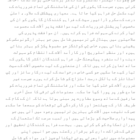
کرتی ہیں، جس سے گاہکوں کو ان کی فاسٹننگ کی تمام ضروریات کے
لیے مکمل حل فراہم کیا جاتا ہے۔ معیاری پیشکش کے علاوہ، اعلیٰ
درجے کے سکرو ڈرائیور سیٹ کے فراہم کنندگان گاہکوں کو ان کی
مخصوص آپریشنل ضروریات کے لیے موافقت پذیر آلات کے مجموعے
تیار کرنے کی سہولت فراہم کرتے ہیں۔ ان موافقت پذیری کی
صلاحیتوں میں ہینڈل کی ترمیمیں شامل ہیں جو بہتر ارگونومکس کو
یقینی بناتی ہیں، خاص ٹِپ کوٹنگز جو مضبوط پکڑ کو بہتر بناتی
ہیں، اور منظم اسٹوریج اور کارآمد آلات کے انتظام کو سہولت
دینے والے منفرد پیکیجنگ حل۔ فراہم کنندگان اکثر گاہکوں کے
ساتھ تعاون کرتے ہیں تاکہ ان صنعتوں کے لیے مخصوص آلات کے سیٹ
تیار کیے جا سکیں جو کسی خاص درخواست کے لیے درکار سائز اور ٹِپ
اسٹائلز کے بالکل درست امتزاج کو شامل کرتے ہوں، جس سے غیر
ضروری آلات کو ختم کیا جا سکے اور فاسٹننگ کی تمام ضروریات کو
جامع طور پر پورا کیا جا سکے۔ مصنوعات کی ترقی کا عمل آخری
صارفین کے ساتھ وسیع مشاورت پر مبنی ہوتا ہے تاکہ ان کے کام کے
طریقہ کار کے چیلنجز اور کارکردگی کی توقعات کو سمجھا جا سکے،
جس کے نتیجے میں آلات کی بہترین ترتیبیں وجود میں آتی ہیں جو
پیداواری صلاحیت کو بڑھاتی ہیں اور لمبے عرصے تک استعمال کے
دوران تھکاوٹ کو کم کرتی ہیں۔ بہت سے فراہم کنندگان تحقیق اور
ترقی کے شراکت داری کو برقرار رکھتے ہیں جو انہیں اپنی
مصنوعات میں نئی ابھرتی ہوئی ٹیکنالوجیز اور مواد کو شامل