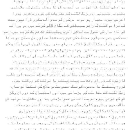
پیداواری بیچ میں مستقل کارکردگی کو یقینی بناتا ہے، جبکہ
مواد کی تشکیل کا تجزیہ یہ تصدیق کرتا ہے کہ سٹیل کے ملاوٹیں
مطلوبہ مضبوطی اور زنگ لگنے کے مقابلے کی ضروریات پر پورا
اترتی ہیں۔ معیار پر توجہ مرکوز کرنے والے سکرو ڈرائیور سیٹ
کے فراہم کنندگان ٹریسیبلٹی کے نظام لاگو کرتے ہیں جو ہر آلے
کو خام مال کی حصول سے لے کر آخری پیکیجنگ تک ٹریک کرتے ہیں، جس
سے کسی بھی معیاری مسئلے کی تیزی سے شناخت اور حل ممکن ہو جاتا
ہے۔ یہ فراہم کنندگان اکثر معیارِ معیاری کنٹرول کی پابندی کو
ظاہر کرنے کے لیے آئی ایس او سرٹیفیکیشن کے معیارات برقرار
رکھتے ہیں اور مستقل بہتری کے اقدامات کے لیے اپنی وقفہ کو
ظاہر کرتے ہیں۔ جدید حرارتی علاج کے طریقے سکرو ڈرائیور کے
سروں میں بہترین سختی کے درجات کو یقینی بناتے ہیں، جو طاقت
اور پائیداری کے درمیان مثالی توازن فراہم کرتے ہیں اور طلبہ
کاربرد کے دوران وقت سے پہلے پہننے یا ٹوٹنے کو روکتے ہیں۔
کروم پلیٹنگ یا مخصوص کوٹنگ جیسی سطحی علاج کی ٹیکنالوجیاں
زنگ لگنے کے مقابلے کو بڑھاتی ہیں اور استعمال کے دوران رگڑ
کو کم کرتی ہیں، جس سے آلے کی عمر بڑھتی ہے اور مشکل ماحولیاتی
حالات میں بہترین کارکردگی برقرار رہتی ہے۔ اعلیٰ درجے کے
فراہم کنندگان کے ذریعہ استعمال کیے جانے والے معیاری
کنٹرول کے نظام میں احصائی عمل کنٹرول کی نگرانی شامل ہوتی ہے
جو ممکنہ تبدیلیوں کو اس وقت شناخت کرتی ہے جب وہ مصنوعات کے
معیار کو متاثر کریں، یہ یقینی بناتے ہوئے کہ صارفین کو وہ