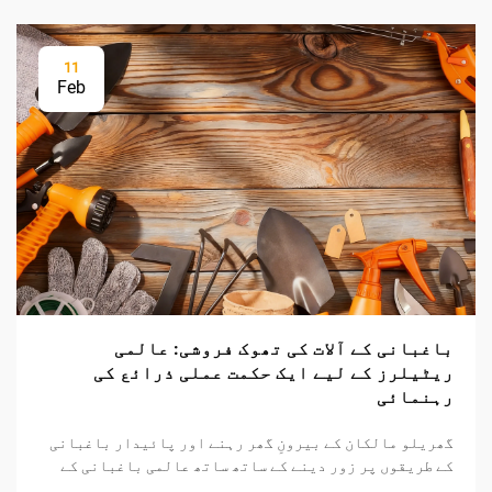
11
Feb
باغبانی کے آلات کی تھوک فروشی: عالمی
ریٹیلرز کے لیے ایک حکمت عملی ذرائع کی
رہنمائی
گھریلو مالکان کے بیرونِ گھر رہنے اور پائیدار باغبانی
کے طریقوں پر زور دینے کے ساتھ ساتھ عالمی باغبانی کے
اوزار کا منڈی مسلسل وسیع ہو رہی ہے۔ منافع بخش ساٹھی