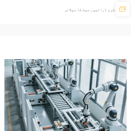
سکرو ڈرائیور سیٹ کا سپلائر