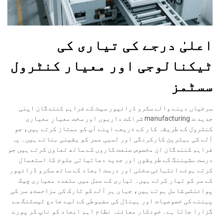
اعلیٰ درجے کی تیاری کی
ٹیکنالوجی اور معیار کنٹرول
سسٹمز
سرخیاں دینے والے سکرو ڈرائیور سیٹ کے فراہم کنندگان اپنی
جدید ت manufacturing شراکت داریوں اور سخت معیارِ معیاری
کنٹرول کے طریقہ کار کے ذریعے اپنے آپ کو ممتاز کرتے ہیں، جو
آلے کی بہترین کارکردگی اور لمبی عمر کو یقینی بناتے ہیں۔ یہ
فراہم کنندگان ان مخصوص صنعت کاروں کے ساتھ تعاون کرتے ہیں جو
درست مشیننگ کے طریقوں اور جدید دھاتیاتی علوم کا استعمال
کرتے ہوئے انتہائی سختی اور درست ابعاد کے ساتھ سکرو ڈرائیور
کے سر کو تیار کرتے ہیں۔ تیاری کے عمل میں متعدد معیاری چیک
پوائنٹس شامل ہوتے ہیں، جہاں ہر آلے کو ٹارک کی مزاحمت، سر کی
پہننے کی خصوصیات اور ہینڈل کی مضبوطی کے لیے جامع ٹیسٹنگ سے
گزارا جاتا ہے۔ خودکار معائنہ نظام اہم ابعاد کو ناپ کر پورے