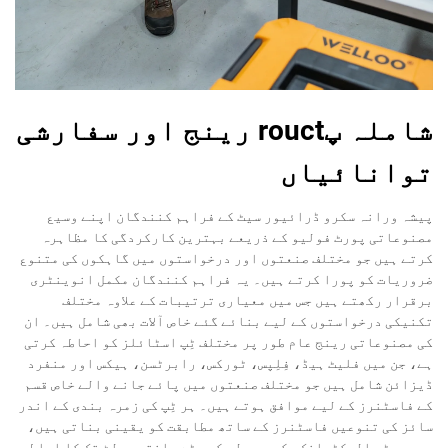
شاملہ پrouct رینج اور سفارشی
توانائیاں
پیشہ ورانہ سکرو ڈرائیور سیٹ کے فراہم کنندگان اپنے وسیع
مصنوعاتی پورٹ فولیو کے ذریعے بہترین کارکردگی کا مظاہرہ
کرتے ہیں جو مختلف صنعتوں اور درخواستوں میں گاہکوں کی متنوع
ضروریات کو پورا کرتے ہیں۔ یہ فراہم کنندگان مکمل انوینٹری
برقرار رکھتے ہیں جس میں معیاری ترتیبات کے علاوہ مختلف
تکنیکی درخواستوں کے لیے بنائے گئے خاص آلات بھی شامل ہیں۔ ان
کی مصنوعاتی رینج عام طور پر مختلف ٹِپ اسٹائلز کو احاطہ کرتی
ہے، جن میں فلیٹ ہیڈ، فِلِپس، ٹورکس، رابرٹسن، ہیکس اور منفرد
ڈیزائن شامل ہیں جو مختلف صنعتوں میں پائے جانے والے خاص قسم
کے فاسٹنرز کے لیے موافق ہوتے ہیں۔ ہر ٹِپ کی زمرہ بندی کے اندر
سائز کی تنوعیں فاسٹنرز کے ساتھ مطابقت کو یقینی بناتی ہیں،
جو چھوٹے الیکٹرانک سکرو سے لے کر بڑے ساختی بولٹ تک کا احاطہ