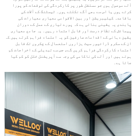
آلے موصول ہوں جو مستقل طور پر کارکردگی کی توقعات کو پورا
کرتے ہوں یا اس سے بھی آگے نکلتے ہوں۔ ٹیسٹنگ کے آلات کی
باقاعدہ کیلیبریشن اور بین الاقوامی معیاری معیارات کی
پابندی یہ یقینی بناتی ہے کہ پورے تیاری کے عمل کے دوران
پیمائش کے نظام درست اور قابل اعتماد رہیں۔ یہ جامع معیاری
یقین دہانی کے اقدامات صارفین کو یہ اعتماد فراہم کرتے ہیں کہ
ان کے سکرو ڈرائیور سیٹ ہزاروں استعمال کے چکروں تک قابل
اعتماد کارکردگی فراہم کریں گے، جس سے تبدیلی کے اخراجات کم
ہوتے ہیں اور آلے کی ناکامی کی وجہ سے آپریشنل خلل کو کم کیا
جاتا ہے۔