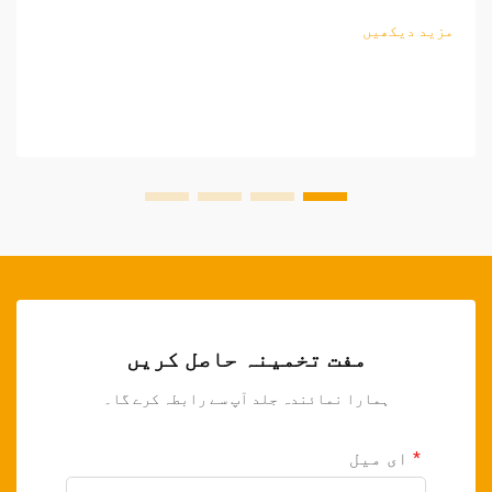
فروخت کے مواقع تلاش کرنے والے ریٹیلرز کے لیے، باغبانی
مزید دیکھیں
کے اوزار کی ذرائع کاری کی پیچیدگیوں کو سمجھنا...
مفت تخمینہ حاصل کریں
ہمارا نمائندہ جلد آپ سے رابطہ کرے گا۔
ای میل