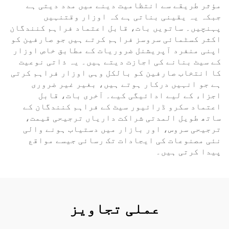
مؤثر طریقے سے انتظامیت دینے میں مدد دیتی ہے
جبکہ یہ یقینی بناتی ہے کہ اوزار وقتنہیں
پہنچیں۔ ساتویں بات، قابل اعتماد فراہم کنندگان
اکثر کسٹمائی سروسز فراہم کرتے ہیں جو صارفین کو
اپنی منفرد آپریشنل ضروریات کے مطابق خاص اوزار
کے سیٹ بنانے کی اجازت دیتے ہیں۔ یہ ذاتی نوعیت
کا انتخاب صارفین کو بالکل وہی اوزار فراہم کرتی
ہے جو انہیں درکار ہوتے ہیں، بغیر غیر ضروری
اجزاء کے لیے ادائیگی کیے۔ آخری بات، قابل
اعتماد سکرو ڈرائیور سیٹ کے فراہم کنندگان کے
ساتھ طویل المدتی شراکت داریاں ترجیحی قیمت،
ترجیحی سروس، اور بازار میں دستیاب ہونے والی
نئی مصنوعات کی ایجادات تک رسائی جیسے مواقع
پیدا کرتی ہیں۔
عملی تجاویز