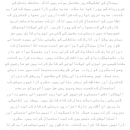
ہینڈل کی تشکیلات پر مشتمل ہوتے ہیں تاکہ مختلف بندش کی
ضروریات کو پورا کیا جا سکے۔ جدید سکرو ڈرائیور سیٹ کے فراہم
کنندہ جدید ترین تیاری کے شراکت داروں اور معیار کنٹرول کے
نظاموں کو استعمال کرتے ہیں تاکہ ان کے مصنوعات سخت ترین
کارکردگی کے معیارات کو پورا کریں۔ ان کی ٹیکنالوجیکل
خصوصیات میں درستی سے مشین کی گئی سرِ تیزیاں شامل ہیں جو
بہترین پکڑ اور ٹارک کے منتقلی کو یقینی بناتی ہیں، جسمانی
طور پر آسان ہینڈل کی ڈیزائن جو لمبے عرصے تک استعمال کے
دوران صارف کے تھکاوٹ کو کم کرتی ہے، اور مضبوط مواد جو بار
بار مکینیکل دباؤ کو برداشت کر سکتے ہیں۔ بہت سے فراہم کنندہ
مقناطیسی سرِ تیزی کی ٹیکنالوجی کو شامل کرتے ہیں جو صارفین کو
چھوٹے سکروز کو زیادہ موثر طریقے سے سنبھالنے میں مدد دیتی
ہے، جبکہ غیر پھسلنے والی پکڑ کی سطحیں آپریشن کے دوران
کنٹرول اور حفاظت کو بہتر بناتی ہیں۔ سکرو ڈرائیور سیٹس کے
استعمال کے شعبے بہت وسیع ہیں جن میں آٹوموٹو مرمت،
الیکٹرانکس اسمبلی، فرنیچر کی تیاری، تعمیراتی منصوبے اور
گھریلو ریاستی دیکھ بھال کے کام شامل ہیں۔ پیشہ ور تکنیکی
ماہرین ان آلات پر نازک اجزاء پر درستی کے کام کے لیے ان پر
بھروسہ کرتے ہیں، جبکہ عام ٹھیکیدار انہیں ساختی اسمبلی اور
انسٹالیشن کے منصوبوں کے لیے استعمال کرتے ہیں۔ سکرو
ڈرائیور سیٹ کا فراہم کنندہ عام طور پر ایسی سیٹس فراہم کرتا