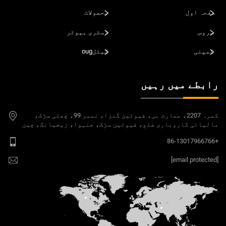
صفحہ اول
محصولات
سروس
ڈسٹری بیوٹر
کمپنی
کیٹلoug
رابطے میں رہیں
کمرہ 2207، عمارت بی، فیوٹین گنزا، نمبر 99، چھٹی سڑک،
مالیاتی کاروباری ضلع، فیوٹین سڑک، جنہوا، زیجیانگ، چین
+86-13017966766
[email protected]