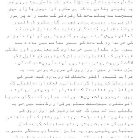
مکمل مصنوعات کی جانچ کے فوائد حاصل ہوتے ہیں جو
یہ یقینی بناتی ہے کہ ہر سکرو ڈرائیور بازار میں
پہنچنے سے پہلے سخت کارکردگی کے معیارات پر پورا
اترتی ہے۔ دوسری بات، تجربہ کار سکرو ڈرائیور
سیٹ کے فراہم کنندگان مقابلے کے قابل قیمت کے
ڈھانچے پیش کرتے ہیں جو کاروباروں کو اپنے اوزار
کی خریداری کے بجٹ کو بہتر بنانے میں مدد دیتے
ہیں۔ بڑی مقدار میں خریداری کے معاہدوں اور بک کی
قیمتوں کے اختیارات سے ان کمپنیوں کو قابلِ ذکر
لاگت کی بچت ہوتی ہے جنہیں اپنے آپریشنز کے لیے
بڑی مقدار میں اوزاروں کی ضرورت ہوتی ہے۔ یہ
فراہم کنندہ اکثر مختلف کاروباری کیش فلو کی
ضروریات کو پورا کرنے کے لیے لچکدار ادائیگی کے
شرائط اور فنانسنگ کے اختیارات بھی فراہم کرتے
ہیں۔ تیسری بات، پیشہ ورانہ فراہم کنندگان مضبوط
انوینٹری مینجمنٹ سسٹم برقرار رکھتے ہیں جو یہ
یقینی بناتے ہیں کہ جب صارفین کو اوزاروں کی
تبدیلی یا اپنے بڑھتے ہوئے آپریشنز کے لیے اضافی
سیٹوں کی ضرورت ہوتی ہے تو مصنوعات کی مسلسل
دستیابی یقینی ہو۔ یہ قابل اعتمادی مہنگی منصوبہ
جاتی تاخیر کو روکتی ہے اور پیداواری شیڈول کو