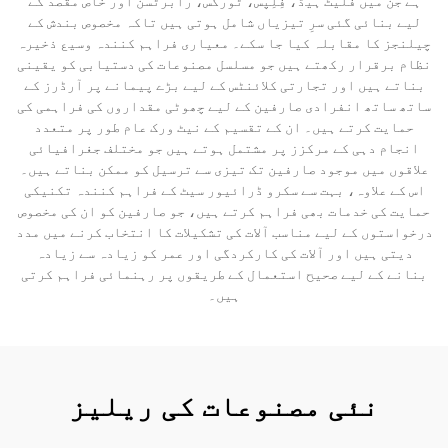
ہے جن میں فلیٹ ہیڈ، فِلِپس، ٹورکس، رابرٹسن اور خاص مقصد کے
لیے بنائی گئی سرِ تیزیاں شامل ہوتی ہیں تاکہ مخصوص بندش کے
چیلنجز کا مقابلہ کیا جا سکے۔ معیاری فراہم کنندہ وسیع ذخیرہ
نظام برقرار رکھتے ہیں جو مسلسل مصنوعات کی دستیابی کو یقینی
بناتے ہیں اور تجارتی کلائنٹس کے لیے بڑے پیمانے پر آرڈرز کے
ساتھ ساتھ انفرادی صارفین کے لیے چھوٹی مقداروں کی فراہمی کی
حمایت کرتے ہیں۔ ان کے تقسیم کے نیٹ ورک عام طور پر متعدد
انجام دہی کے مرکزز پر مشتمل ہوتے ہیں جو مختلف جغرافیائی
علاقوں میں موجود صارفین تک تیزی سے ترسیل کو ممکن بناتے ہیں۔
اس کے علاوہ، بہت سے سکرو ڈرائیور سیٹ کے فراہم کنندہ تکنیکی
حمایت کی خدمات بھی فراہم کرتے ہیں، جو صارفین کو ان کی مخصوص
درخواستوں کے لیے مناسب آلات کی تشکیلات کا انتخاب کرنے میں مدد
دیتی ہیں اور آلات کی کارکردگی اور عمر کو زیادہ سے زیادہ
بنانے کے لیے صحیح استعمال کے طریقوں پر رہنمائی فراہم کرتی
ہیں۔
نئی مصنوعات کی ریلیز