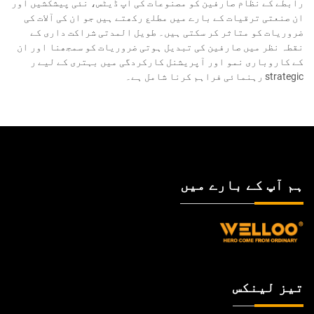
رابطے کے نظام صارفین کو مصنوعات کی اپ ڈیٹس، نئی پیشکشیں اور
ان صنعتی ترقیات کے بارے میں مطلع رکھتے ہیں جو ان کی آلات کی
ضروریات کو متاثر کر سکتی ہیں۔ طویل المدتی شراکت داری کے
نقطہ نظر میں صارفین کی تبدیل ہوتی ضروریات کو سمجھنا اور ان
کے کاروباری نمو اور آپریشنل کارکردگی میں بہتری کے لیے ر
strategic رہنمائی فراہم کرنا شامل ہے۔
ہم آپ کے بارے میں
تیز لینکس