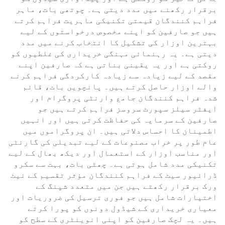
برقرار رکھنے میں مدد دیتی ہے۔ چوتھی بات، ماہر
فراہم کنندگان قیمتی تکنیکی ماہریت فراہم کرتے
ہیں جو صارفین کو اپنے مخصوص درخواستوں کے لیے
بہترین اوزار کی تشکیل کا انتخاب کرنے میں مدد
دیتی ہے۔ یہ رہنمائی مہنگی خریداری کی غلطیوں کو
روکتی ہے اور یہ یقینی بناتی ہے کہ صارفین اپنے
مقصد کے لیے زیادہ سے زیادہ کارکردگی فراہم کرنے
والے اوزار حاصل کرتے ہیں۔ پانچویں بات، قائم
شدہ فراہم کنندگان جامع وارنٹی پروگرام اور
ایفٹر سیلز سپورٹ سروسز فراہم کرتے ہیں جو
صارفین کے سرمایہ کی حفاظت کرتی ہیں اور انہیں
اطمینان کا احساس دلاتی ہیں۔ ان پروگراموں میں
عام طور پر خراب مصنوعات کے لیے تبدیلی کی گارنٹی
اور مناسب اوزار کے استعمال اور دیکھ بھال کے لیے
تکنیکی مدد شامل ہوتی ہے۔ چھٹی بات، بہت سے سکرو
ڈرائیور سیٹ کے فراہم کنندگان مؤثر تقسیم کے نیٹ
ورک برقرار رکھتے ہیں جن میں متعدد شپنگ کے
اختیارات شامل ہیں جو فوری ترسیل کی ضروریات اور
معیاری خریداری کے شیڈول دونوں کو پورا کرتے
ہیں۔ یہ لچک صارفین کو اپنی انوینٹری کے سطح کو