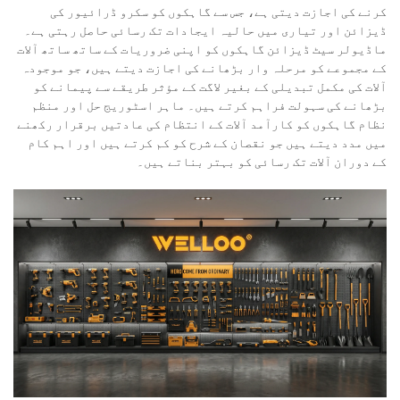
کرنے کی اجازت دیتی ہے، جس سے گاہکوں کو سکرو ڈرائیور کی
ڈیزائن اور تیاری میں حالیہ ایجادات تک رسائی حاصل رہتی ہے۔
ماڈیولر سیٹ ڈیزائن گاہکوں کو اپنی ضروریات کے ساتھ ساتھ آلات
کے مجموعے کو مرحلہ وار بڑھانے کی اجازت دیتے ہیں، جو موجودہ
آلات کی مکمل تبدیلی کے بغیر لاگت کے مؤثر طریقے سے پیمانے کو
بڑھانے کی سہولت فراہم کرتے ہیں۔ ماہر اسٹوریج حل اور منظم
نظام گاہکوں کو کارآمد آلات کے انتظام کی عادتیں برقرار رکھنے
میں مدد دیتے ہیں جو نقصان کے شرح کو کم کرتے ہیں اور اہم کام
کے دوران آلات تک رسائی کو بہتر بناتے ہیں۔