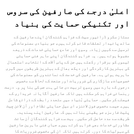
اعلیٰ درجے کی صارفین کی سروس
اور تکنیکی حمایت کی بنیاد
ممتاز سکرو ڈرائیور سیٹ کے فراہم کنندگان اپنے صارفین کے
ساتھ پائیدار تعلقات قائم کرتے ہیں، جو بنیادی مصنوعات کی
ترسیل سے کہیں زیادہ وسیع اور جامع حمایتی خدمات کے ذریعے
مضبوط ہوتے ہیں۔ یہ فراہم کنندگان اپنی ماہر فنی حمایتی
ٹیموں کو برقرار رکھتے ہیں جن کے پاس آلات کے انتخاب، استعمال
کی بہترین کارکردگی اور دیکھ بھال کے بہترین طریقوں میں گہری
ماہریت ہوتی ہے۔ صارفین کی خدمت کے نمائندوں کو مصنوعات کی
خصوصیات، سازگاری کی ضروریات اور صنعت کے لحاظ سے مخصوص
درجوں کے بارے میں وسیع تربیت دی جاتی ہے، جس کی بنا پر وہ درست
رہنمائی فراہم کر سکتے ہیں تاکہ صارفین آگاہانہ خریداری کے
فیصلے کر سکیں۔ حمایتی بُنیاد میں متعدد رابطے کے ذرائع شامل
ہیں، جیسے مخصوص فون لائنز، ای میل حمایتی نظام اور آن لائن چیٹ
پلیٹ فارمز، جو یقینی بناتے ہیں کہ صارفین اپنے پسندیدہ
طریقے سے مدد حاصل کر سکیں۔ بہت سے فراہم کنندگان آن سائٹ
مشاورتی خدمات بھی فراہم کرتے ہیں، جہاں فنی ماہرین صارفین
کی سہولیات کا دورہ کرتے ہیں تاکہ ان کی مخصوص ضروریات کا