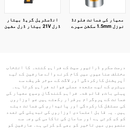
معیار کی ضمانت فلوئڈ
انڈسٹریل گریڈ بیتار
نوزل 1.5mm سکشن سپرے
ڈرل 21V بیتار ڈرل مشین
گن 3.5-5 بار پنومیٹک
ٹول لکڑی، پلاسٹک اور
سپرے گن
دھات میں بغیر کسی
مشقت کے سوراخ کرنے کے
لیے
درست سکرو ڈرائیور سیٹ کے فراہم کنندہ کا انتخاب
مختلف صناعیوں میں کام کرنے والے صارفین کے لیے
آپریشنل کارکردگی اور لاگت کے موثر طریقے سے
بہتری کے لیے متعدد عملی فوائد فراہم کرتا ہے۔
پہلی بات، قائم شدہ فراہم کنندگان وسیع معیار کی
ضمانت کے پروگرام برقرار رکھتے ہیں جو اوزاروں
کی مستقل کارکردگی اور پائیداری کی ضمانت دیتے
ہیں۔ یہ قابل اعتمادی اوزاروں کی تبدیلی کی تعدد
کو کم کرتی ہے اور سامان کی ناکامی کی وجہ سے
منصوبوں میں تاخیر کو بھی کم کرتی ہے۔ صارفین کو