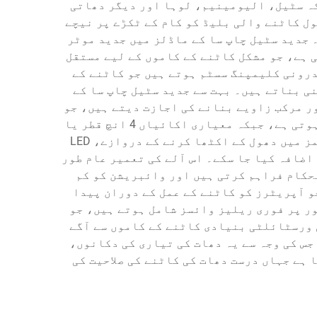
اکہ سٹیل، الیومینیم، لوہا اور دیگر دھاتی
ول کاٹنے والی بلیڈ کو کام کے ٹکڑے پر نیچے
۔ جدید سٹیل چاپ سا کے ماڈلز میں جدید موٹر
موٹرز کی خصوصیت رکھتی ہے، جو مشکل کاٹنے کے کاموں کے لیے مستقل
درونی کلیمپنگ سسٹم ہوتے ہیں جو کاٹنے کے
ی بناتے ہیں۔ بہت سے جدید سٹیل چاپ سا کے
ور مرکب زاویے بنانے کی اجازت دیتے ہیں، جو
پیشہ ورانہ دھات کے کاموں کے لیے ضروری ہوتے ہیں۔ کاٹنے کی صلاحیت مختلف ماڈلز کے درمیان مختلف ہوتی ہے، جبکہ معیاری اکائیاں 4 انچ قطر یا
اس کے برابر مستطیل ابعاد تک کے مواد کو سنبھالنے کی صلاحیت رکھتی ہیں۔ جدید سٹیل چاپ سا کے سسٹمز میں دھول کے اکٹھا کرنے کے دروازے، LED
اضافہ کیا جا سکے۔ اس آلے کی تعمیر عام طور
حکام فراہم کرتی ہیں اور وائبریشن کو کم
 آپریٹرز کو کاٹنے کے عمل کے دوران پیدا
ر پر فوری ریلیز وائسز شامل ہوتے ہیں، جو
 ورسٹائلٹی بنیادی کاٹنے کے کاموں سے آگے
س کی وجہ سے یہ دھات کی تیاری کی دکانوں،
ہے جہاں درست دھات کی کاٹنے کی صلاحیت کی