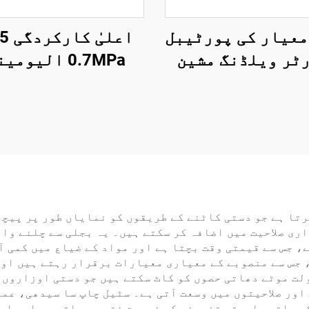
 معیار کی پورٹیبل
ٹر ویلڈنگ مشین
0.7MPa الیوم
35-50V ہائی
مصنوعی ایئر نی
کوئنسی گھریلو
0.85KG بیتار 
نگ مشین ڈیجیٹل
نیلر گن
لے ایل سی ڈی کے
ساتھ
تا ہے جو دستی کاٹنے کے طریقوں کو نمایاں طور پر پیچھ
ی صلاحیت میں اضافہ کر سکتے ہیں۔ یہ بجلی سے چلنے والے
ے، جس سے قیمتی وقت بچتا ہے اور مواد کے ضیاع میں کمی آ
 جس سے منصوبے کے معیاری معیارات برقرار رہتے ہیں اور
لت موٹے دھاتی حصوں کو کاٹ سکتے ہیں جو دستی اوزاروں 
اور صلاحیتوں میں وسعت آتی ہے۔ سٹیل چاپ سا سیدھی، عم
ے ساتھ وابستہ تخمینے کی ضرورت ختم ہو جاتی ہے اور اس