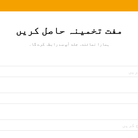
مفت تخمینہ حاصل کریں
ہمارا نمائندہ جلد آپ سے رابطہ کرے گا۔