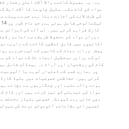
ہے۔ یہ مضبوط کاٹنے والا آلات اعلیٰ رفتار 
مواد کو کاٹ سکے۔ سٹیل چاپ سا کا آلات ایک گ
کی طرف لانے کی اجازت دیتا ہے، جس سے پہلے س
ٹارک فراہم کرتی ہیں۔ اس آلے کی ڈیزائن می
دوران مواد کو محفوظ طریقے سے تھامے رکھتے
اکائیوں میں قابلِ تنظیم کاٹنے کے زاویے موج
کام کی روشنیاں اور آرام دہ ہینڈلز شامل ہوت
پر بھاری قسم کے ڈھلواں لوہے یا الیومینی
کرتی ہیں۔ حفاظتی خصوصیات میں بلیڈ گارڈز
ہونے والے ملبے اور چنگاریوں سے بچاتے ہیں
مواد کی تبدیلی کو تیز کرتے ہیں اور کام ک
بھی جاتی ہے، کیونکہ خصوصی بلیڈز مختلف مو
تعمیراتی مقامات، آٹوموٹو مرمت کی سہولیات