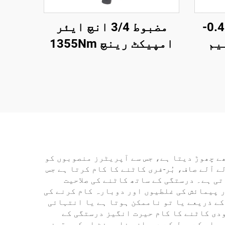
اعلیٰ کارکردگی 0.45-
مضبوط 3/4 انچ ایئر
ینیم
امپیکٹ رینچ 1355Nm
لر
ٹارک پنومیٹک پاور ٹول
ایئر
آٹو مرمت کے لیے
ے چھوڑ دیتا ہے، جس سے آپریٹرز منصوبوں کو
 آلے صاف، بُر-فری کاٹنے کا کام کرتا ہے جس
تی ہے۔ درستگی کے ساتھ کاٹنے کی صلاحیت
 پیمائش کی غلطیوں اور دوبارہ کام کرنے کی
کے ذریعے یا تو ناممکن ہوتا ہے یا انتہائی
ودی کاٹنے کا کام حیرت انگیز درستگی کے
مبلی کے عمل کے دوران مناسب فٹ اپ کو یقینی