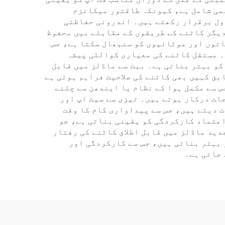
کمی شامل ہے، کیونکہ طاقتور میکانزم
ول برقرار رکھتے ہیں۔ اندرونی حفاظتی
دیگر کاٹنے کے طریقوں کے مقابلے میں محفوظ
اتوں اور موٹائیوں کو سنبھال سکتا ہے، جس
ے۔ مستقل کاٹنے کی معیاری کوالٹی پیشہ
کو بہتر بناتی ہے۔ بہت سے ماڈلز میں قابل
بق کہیں بھی کاٹنے کی صلاحیت فراہم ہوتی ہے
 سے مکمل ہوا کے نظام یا ایندھن سے چلنے
ات درکار ہوتے ہیں۔ تیزی سے سیٹ اپ اور
ت دیتے ہیں، جس سے پیداواری کام کا وقت
اعتماد کارکردگی کو یقینی بناتی ہے، جو
دید ماڈلز میں قابل اطلاق کاٹنے کی رفتار
 بہتر بناتی ہیں، جس سے کارکردگی اور
 جاتی ہے۔