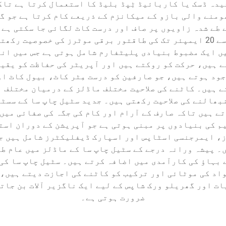
کشیدہ ڈسک یا کاربائیڈ ٹِپڈ بلیڈ کا استعمال کرتا ہے ت
ھومنے والی بازو کے میکانزم کے ذریعے کام کرتا ہے جو گ
ے طے شدہ زاویوں پر صاف اور درست کاٹ لگائی جا سکتی ہے
ٹیکنالوجی شامل ہوتی ہے، جو عام طور پر 14 سے 20 ایمپئر تک کی طاقتور برقی 
ں ایک مضبوط بنیادی پلیٹفارم شامل ہوتی ہے جس میں ان
 ہیں، حرکت کو روکتے ہیں اور آپریٹر کی حفاظت کو یقین
ود ہوتے ہیں، جو صارفین کو درست مِٹر کاٹ، بیول کاٹ ا
ے ہیں تاکہ صارف کے آرام اور کام کی جگہ کی صفائی میں 
م کی بنیادوں پر مبنی ہوتی ہے جو آپریشن کے دوران است
، ایمرجنسی اسٹاپس اور اسپارک ڈیفلیکٹرز شامل ہیں جو
۔ پیشہ ورانہ درجے کے سٹیل چاپ سا کے ماڈلز میں عام طو
ے بہاؤ کی کارآمدی میں اضافہ کرتے ہیں۔ سٹیل چاپ سا کی
اد کی موٹائی اور ترکیب کو کاٹنے کی اجازت دیتے ہیں، ج
 اور گھریلو ورک شاپس کے لیے ایک ناگزیر آلات بن جاتا 
ضرورت ہوتی ہے۔