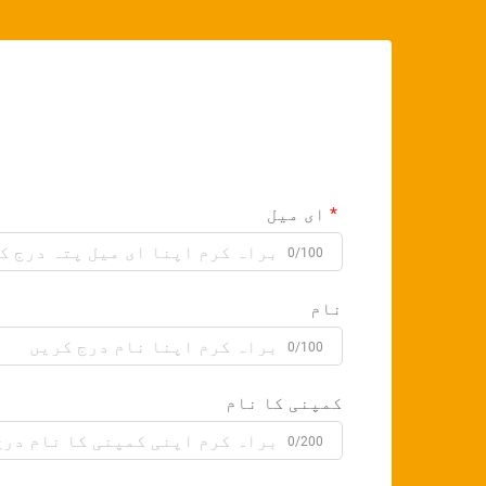
ای میل
0/100
نام
0/100
کمپنی کا نام
0/200