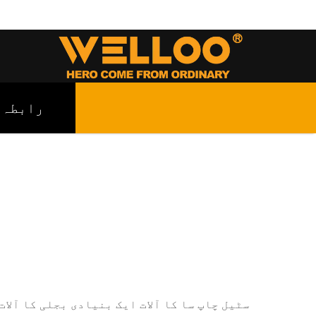
رابطہ
سٹیل چاپ سا کا آلات ایک بنیادی بجلی کا آلا