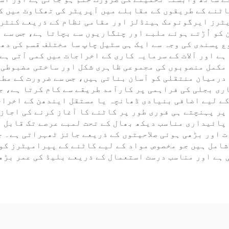
اٹنے کے طریقوں کے مقابلے میں آپریٹر کی تھکاوٹ میں 
یٹرز ایرگونومک ہینڈلز اور مقامی نظام کے ذریعے کنٹر
 کو اُڑتے ہوئے ملبے اور چنگاریوں سے بچاتا ہے، جس سے 
ع پسندی کی وجہ سے ایک ہی سٹیل چاپ سا مختلف قسم کی دھ
ہے اور آلات کے سرمایہ کاری کے اخراجات میں کمی آتی ہ
 مکمل منصوبوں کی مجموعی ظاہری شکل اور ساختی مضبوطی 
درمیان منتقلی کو آسان بناتی ہیں، جس سے ضرورت کے مطا
ی بجلی کی فراہمی پر کارآمد طریقے سے کام کرتا ہے، جس
کے لیے اضافی بنیادی ڈھانچہ یا مستقل ایندھن کے اخراج
پر پہنچتے ہی فوری طور پر کاٹنے کا آغاز کرنے کی اجاز
 پائیداری مناسب دیکھ بھال کے تحت لمبے عرصے تک قابل 
اور بڑھی ہوئی صلاحیتوں کے ذریعے جائز ٹھہراتی ہے۔ ج
شامل ہیں جو مخصوص مواد کے لیے کاٹنے کے پیرامیٹرز کو
 ہے اور مناسب درست استعمال کے ذریعے بلیڈ کی عمر بڑھ