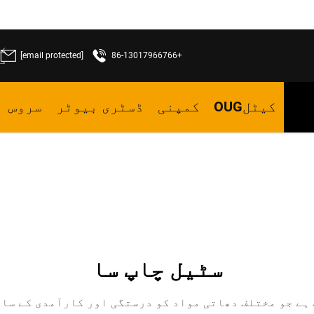
[email protected]
+86-13017966766
ما
کیٹلOUG
کمپنی
ڈسٹری بیوٹر
سروس
سٹیل چاپ سا
ت ہے جو مختلف دھاتی مواد کو درستگی اور کارآمدی کے سا