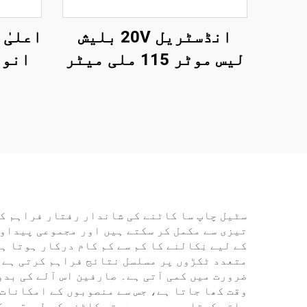
انڈسٹریل 20V بلیش
اعلیٰ
لیس موٹر 115 ملی میٹر
انور
گرائینڈنگ ڈسک
وائرلیس اینگل
فری
گرائنڈر کٹنگ اور پالش
ویلڈ
کرنے کے آلے کے لیے
ڈسپ
سٹیل چاپ سا کاٹنے کی شاندار رفتار فراہم کر
تیزی سے مکمل کر سکتے ہیں اور مجموعی پیداوار
کے لیے نِکالنے کا کم سے کم کام درکار ہوتا ہ
متعدد ٹکڑوں پر مسلسل نتائج فراہم کرتی ہے،
ضرورت میں کمی آتی ہے۔ صارفین اس آلے کی بدو
وقت کھا جاتا ہے، جس سے منصوبوں کے امکانات 
ساتھ کرتا ہے، جس سے دستی کاٹنے کے طریقوں ک