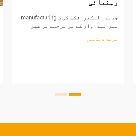
رہنمائی
جدید الیکٹرانکس کی ت manufacturing
میں پیداوار کے ہر مرحلے پر غیر
معمولی درستگی کی ضرورت ہوتی ہے،
مزید دیکھیں
خاص طور پر تاروں کی پروسیسنگ اور
اجزاء کی تیاری کے دوران۔ پیشہ
ورانہ تار کاٹنے والے اوزار تیار
کرنے والوں کے لیے ناگزیر اثاثہ بن
گئے ہیں، جو...