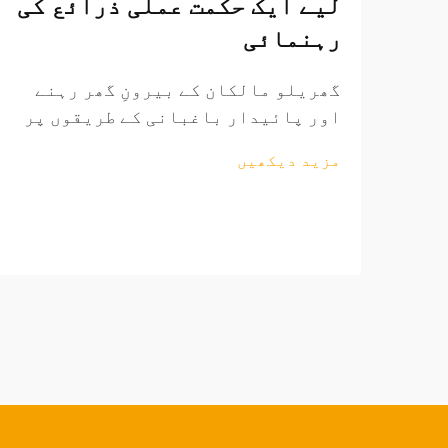
لیے ایک حکمت عملی ذرائع کی
رہنمائی
گھریلو مالکان کے بیرونِ گھر رہنے
اور پائیدار باغبانی کے طریقوں پر
زور دینے کے ساتھ ساتھ عالمی
مزید دیکھیں
باغبانی کے اوزار کا منڈی مسلسل
وسیع ہو رہی ہے۔ منافع بخش ساٹھی
فروخت کے مواقع تلاش کرنے والے
ریٹیلرز کے لیے، باغبانی کے اوزار
کی ذرائع کاری کی پیچیدگیوں کو
سمجھنا...