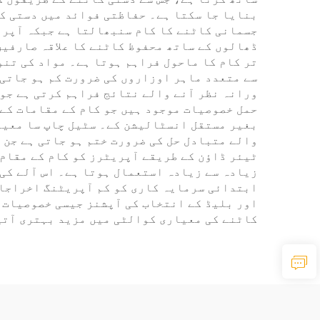
بنایا جا سکتا ہے۔ حفاظتی فوائد میں دستی ک
جسمانی کاٹنے کا کام سنبھالتا ہے جبکہ آپر
ڈھالوں کے ساتھ محفوظ کاٹنے کا علاقہ صارفین
تر کام کا ماحول فراہم ہوتا ہے۔ مواد کی تنو
سے متعدد ماہر اوزاروں کی ضرورت کم ہو جاتی 
ورانہ نظر آنے والے نتائج فراہم کرتی ہے جو
حمل خصوصیات موجود ہیں جو کام کے مقامات کے 
بغیر مستقل انسٹالیشن کے۔ سٹیل چاپ سا معیار
والے متبادل حل کی ضرورت ختم ہو جاتی ہے جن 
ٹیئر ڈاؤن کے طریقے آپریٹرز کو کام کے مقام 
زیادہ سے زیادہ استعمال ہوتا ہے۔ اس آلے کی
ابتدائی سرمایہ کاری کو کم آپریٹنگ اخراجات 
اور بلیڈ کے انتخاب کی آپشنز جیسی خصوصیات 
کاٹنے کی معیاری کوالٹی میں مزید بہتری آتی