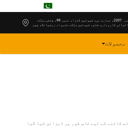
UR
کمرہ 2207، عمارت بی، فیوٹین گنزا، نمبر 99، چھٹی سڑک،
لیاتی کاروباری ضلع، فیوٹین سڑک، جنہوا، زیجیانگ، چین
محصولات
تھ کاٹنے کے لیے خاص طور پر ڈیزائن کیا گیا