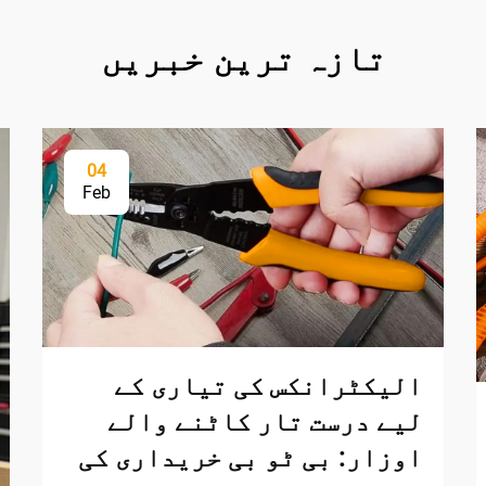
تازہ ترین خبریں
04
Feb
الیکٹرانکس کی تیاری کے
لیے درست تار کاٹنے والے
اوزار: بی ٹو بی خریداری کی