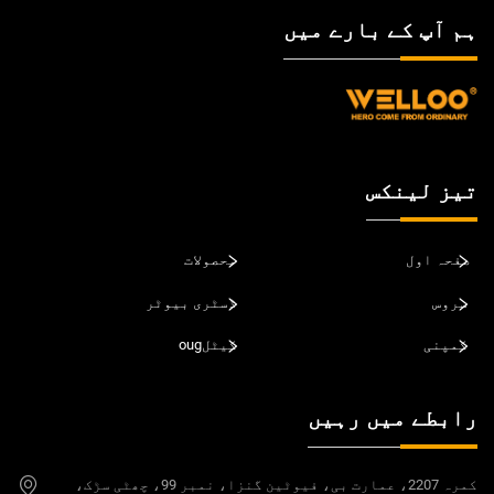
ہم آپ کے بارے میں
تیز لینکس
صفحہ اول
محصولات
سروس
ڈسٹری بیوٹر
کمپنی
کیٹلoug
رابطے میں رہیں
کمرہ 2207، عمارت بی، فیوٹین گنزا، نمبر 99، چھٹی سڑک،