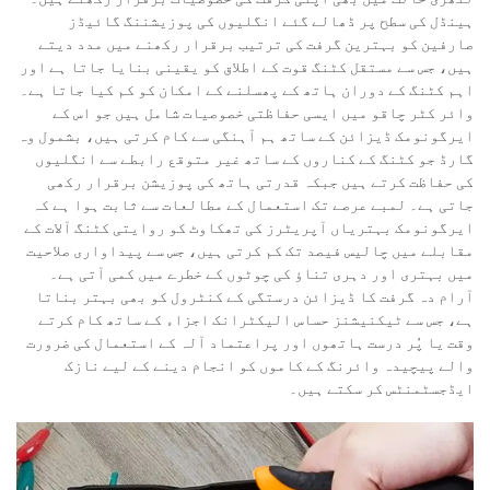
ہینڈل کی سطح پر ڈھالے گئے انگلیوں کی پوزیشننگ گائیڈز
صارفین کو بہترین گرفت کی ترتیب برقرار رکھنے میں مدد دیتے
ہیں، جس سے مستقل کٹنگ قوت کے اطلاق کو یقینی بنایا جاتا ہے اور
اہم کٹنگ کے دوران ہاتھ کے پھسلنے کے امکان کو کم کیا جاتا ہے۔
وائر کٹر چاقو میں ایسی حفاظتی خصوصیات شامل ہیں جو اس کے
ایرگونومک ڈیزائن کے ساتھ ہم آہنگی سے کام کرتی ہیں، بشمول وہ
گارڈ جو کٹنگ کے کناروں کے ساتھ غیر متوقع رابطے سے انگلیوں
کی حفاظت کرتے ہیں جبکہ قدرتی ہاتھ کی پوزیشن برقرار رکھی
جاتی ہے۔ لمبے عرصے تک استعمال کے مطالعات سے ثابت ہوا ہے کہ
ایرگونومک بہتریاں آپریٹرز کی تھکاوٹ کو روایتی کٹنگ آلات کے
مقابلے میں چالیس فیصد تک کم کرتی ہیں، جس سے پیداواری صلاحیت
میں بہتری اور دہری تناؤ کی چوٹوں کے خطرے میں کمی آتی ہے۔
آرام دہ گرفت کا ڈیزائن درستگی کے کنٹرول کو بھی بہتر بناتا
ہے، جس سے ٹیکنیشنز حساس الیکٹرانک اجزاء کے ساتھ کام کرتے
وقت یا پُر درست ہاتھوں اور پراعتماد آلہ کے استعمال کی ضرورت
والے پیچیدہ وائرنگ کے کاموں کو انجام دینے کے لیے نازک
ایڈجسٹمنٹس کر سکتے ہیں۔