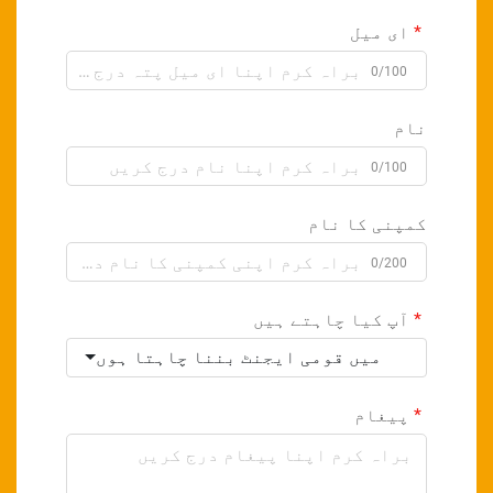
ای میل
0/100
نام
0/100
کمپنی کا نام
0/200
آپ کیا چاہتے ہیں
میں قومی ایجنٹ بننا چاہتا ہوں
پیغام