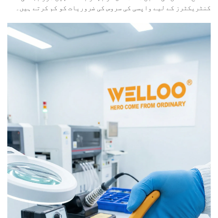
کنٹریکٹرز کے لیے واپسی کی سروس کی ضروریات کو کم کرتے ہیں۔