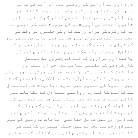
درد اور بے آرامی کو روکتی ہے۔ اس آلے کی عالیٰ
درجے کی بلیڈ جیومیٹری صاف اور درست کاٹنے کو
پیدا کرتی ہے جو مواد کے ضیاع کو کم کرتی ہے اور
ثانوی اختتامی آپریشنز کی ضرورت ختم کر دیتی ہے۔
یہ کارکردگی براہ راست کام کی جگہوں پر وقت کی
بچت میں تبدیل ہوتی ہے، جس سے فنی ماہرین منصوبوں
کو تیزی سے مکمل کر سکتے ہیں جبکہ اعلیٰ معیار کے
نتائج برقرار رکھ سکتے ہیں۔ وائر کٹر چاقو کی
پائیداری ہزاروں کاٹنے کے چکروں تک مسلسل
کارکردگی کو یقینی بناتی ہے، جو ان پیشہ ور
صارفین کے لیے بہترین قیمت فراہم کرتی ہے جو اپنی
روزی روٹی کے لیے قابل اعتماد آلات پر انحصار کرتے
ہیں۔ بلیڈ کی تعمیر میں جدید دھاتیات کے استعمال
سے کاٹنے کا کنارہ روایتی متبادل کے مقابلے میں
کافی لمبے عرصے تک تیز رہتا ہے، جس سے تبدیلی کے
اخراجات کم ہوتے ہیں اور بلیڈ کی دیکھ بھال کے
لیے وقت کا نقصان بھی کم ہوتا ہے۔ وائر کٹر چاقو
کے ڈیزائن میں شامل حفاظتی اضافات صارفین کو غیر
متوقع زخم سے بچاتے ہیں جبکہ بہترین کاٹنے کی
کارکردگی برقرار رکھی جاتی ہے۔ لاکنگ مکینزم غیر