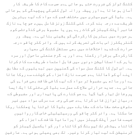
کٹنگ ٹولز کی ضرورت ختم ہو جاتی ہے، جس سے کام کا طریقہ کار
آسان ہو جاتا ہے اور پیشہ ورانہ ٹول کٹس کی پیچیدگی کم ہو جاتی
ہے۔ بلیڈ کی جیومیٹری میں مختلف قسم کے مواد کے لیے بہترین
طریقے سے درجہ بند کردہ کئی کٹنگ زونز شامل ہیں، جو چاہے نازک
فائبر آپٹک کیبلز کو کاٹ رہے ہوں یا مضبوط برقی کنڈوئٹس کو،
ہر صورت میں بہترین کارکردگی کو یقینی بناتی ہے۔ پیشہ ور
کنٹریکٹرز اس بات کی تعریف کرتے ہیں کہ وائر کٹر چاقو درجہ
حرارت کے شدید اختلافات میں بھی مستقل کٹنگ کی معیاری
کارکردگی برقرار رکھتا ہے، اور یہ گرم صنعتی ماحول اور سرد
باہر کے انسٹالیشن دونوں میں قابل اعتماد طریقے سے کام کرتا
ہے۔ اس ٹول کا کٹنگ عمل مواد کی گھنیپن میں تبدیلیوں کے مطابق
اپنے آپ کو ڈھالتا ہے، جس سے نازک اجزاء کو کچلنے سے روکا جاتا
ہے اور ساتھ ہی مضبوط تر مواد کے لیے کافی طاقت بھی فراہم کی
جاتی ہے۔ جدید حرارتی علاج کے عمل سے بلیڈ کی سختی کا ایک ایسا
پروفائل تیار کیا گیا ہے جو کنارے کی پائیداری اور مضبوطی کے
درمیان توازن قائم کرتا ہے، جس کی وجہ سے مرکب مواد میں غیر
متوقع سخت مقامات کے مقابلے میں بلیڈ کا ٹوٹنا یا چھلکنا روکا
جا سکتا ہے۔ وائر کٹر چاقو کی ورسیٹیلیٹی خاص کارروائیوں
جیسے فائبر آپٹک کیبلز میں ایرامائیڈ طاقت کے اجزاء کو
کاٹنا، ہیٹ شرنک ٹیوبنگ کو کاٹنا، اور کو ایکسیل کیبلز کو
ٹرمنیشن کے لیے تیار کرنا وغیرہ تک بھی پھیلی ہوئی ہے۔ صارفین