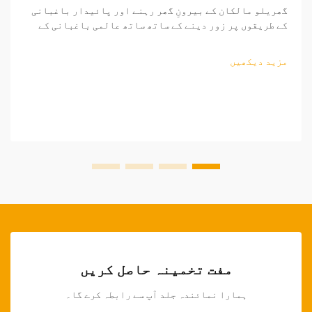
گھریلو مالکان کے بیرونِ گھر رہنے اور پائیدار باغبانی
کے طریقوں پر زور دینے کے ساتھ ساتھ عالمی باغبانی کے
اوزار کا منڈی مسلسل وسیع ہو رہی ہے۔ منافع بخش ساٹھی
فروخت کے مواقع تلاش کرنے والے ریٹیلرز کے لیے، باغبانی
مزید دیکھیں
کے اوزار کی ذرائع کاری کی پیچیدگیوں کو سمجھنا...
مفت تخمینہ حاصل کریں
ہمارا نمائندہ جلد آپ سے رابطہ کرے گا۔