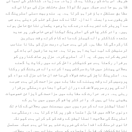
طریقہ اس بات کو روکتا ہے کہ زیادہ سے زیادہ کنڈکٹر کی لمبائی
ظاہر ہو جائے، جبکہ سپرنگ لوڈڈ عمل مختلف عزل کی موٹائی کے
مطابق مستقل دباؤ فراہم کرتا ہے۔ یہ مندوبیت دستی اسٹرپنگ کے
طریقوں سے وابستہ اندازہ لگانے کے عمل کو ختم کر دیتی ہے، جس
سے آپریٹر کے تجربے کے درجے کے باوجود یکساں نتائج حاصل ہوتے
ہیں۔ وائر کٹر چاقو کی اسٹرپنگ ٹیکنالوجی خاص طور پر جدید
متعدد کنڈکٹر والے کیبلز کے ساتھ کام کرتے وقت بہترین
کارکردگی کا مظاہرہ کرتی ہے، جہاں درست عزل کو ہٹانا مناسب
ٹرمنیشن کے لیے نہایت اہم ہوتا ہے۔ جدید صارفین اس بات کی
تعریف کرتے ہیں کہ یہ آلہ اسٹرپ کردہ عزل پر صاف کناروں کو
برقرار رکھتا ہے، جو کنیکٹر داخل کرنے میں رکاوٹ یا گھنے
بجلائی پینلز میں شارٹ سرکٹس پیدا کرنے والے فریئنگ کو روکتا
ہے۔ اسٹرپنگ ناچز کی سخت فولاد کی ساخت ان جاذب عزل کے مواد کو
پروسیس کرتے وقت پہننے کے مقابلے میں مزاحمت کرتی ہے، جس سے
آلے کی پوری سروس لائف کے دوران اس کی ابعادی درستگی برقرار
رہتی ہے۔ درجہ حرارت کے مقابلے میں مزاحمت کی ڈیزائن خصوصیات
یقینی بناتی ہیں کہ وائر کٹر چاقو گرمیوں میں باہر کے
انسٹالیشنز سے لے کر سردیوں میں بیسمنٹ میں بجلائی کے کام تک
دونوں حالات میں قابل اعتماد طور پر کام کرتا ہے۔ درستگی سے
اسٹرپنگ کی صلاحیت انسٹالیشن کے وقت کو کم کرتی ہے، کیونکہ
ثانوی ٹرمنگ کے اقدامات کی ضرورت ختم ہو جاتی ہے، جبکہ مسلسل
نتائج کنکشن کی قابل اعتمادی کو بہتر بناتے ہیں اور بجلائی