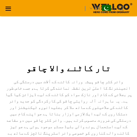
UR
تار کاٹنے والا چاقو
وائر کٹر چاقو پیشہ ورانہ کاٹنے کے آلات میں درستگی کی
انجینئرنگ کا اعلیٰ ترین نقطہ نمائندگی کرتا ہے، جسے خاص طور
پر بجلائی کے کام اور نازک مواد کو کاٹنے کے لیے ڈیزائن کیا گیا
ہے۔ یہ ماہرانہ آلہ روایتی چاقو کی کارکردگی کو جدید وائر
کاٹنے کی صلاحیتوں کے ساتھ ملا کر بجلیدانوں، ٹیکنیشنز اور
دستکاروں کے لیے ایک لازمی اوزار بناتا ہے جو اپنے کام میں
درستگی کی ضرورت محسوس کرتے ہیں۔ وائر کٹر چاقو میں دو مقاصد
کے لیے استعمال ہونے والی بلیڈ سسٹم موجود ہوتی ہے جو تیز
کاٹنے والے کناروں کو خصوصی وائر اسٹرپنگ ناٹچز کے ساتھ بے