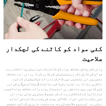
کئی مواد کو کاٹنے کی لچکدار
صلاحیت
وائر کٹر چاقو مختلف مواد کو کاٹنے کے لیے بہترین انتخاب ہے،
جو اس کی قابلِ ذکر ورسیٹیلیٹی کو ظاہر کرتا ہے اور اسے مختلف
منصوبوں اور صنعتوں میں کام کرنے والے ٹیکنیشینز کے لیے
ناگزیر بناتا ہے۔ جدید بلیڈ کی دھاتیات (میٹالرجی) برقی اور
فنی کاموں میں عام طور پر استعمال ہونے والے مختلف مواد—جیسے
نرم تانبا کے کنڈکٹرز سے لے کر مضبوط مصنوعی عزلی مواد اور
حتی ہلکے ساختی اجزاء تک—کو مؤثر طریقے سے کاٹنے کی اجازت
دیتی ہے۔ اس وسیع صلاحیت کی وجہ سے متعدد ماہرین کے لیے مخصوص