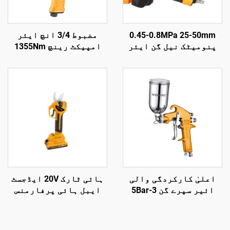
0.45-0.8MPa 25-50mm
مضبوط 3/4 انچ ایئر
پنومیٹک نیل گن ایئر
امپیکٹ رینچ 1355Nm
نیل گن لکڑی کی تراش کے
ٹارک پنومیٹک پاور ٹول
لیے ایئر ٹولز پنومیٹک
آٹو مرمت کے لیے
نیل گن
اعلیٰ کارکردگی والی
ہائی ٹارک 20V ایڈجسٹ
ائیر سپرے گن 3-5Bar
ایبل ہائی پرفارمنس
1.5mm نوزل خودکار اور
امپیکٹ ڈرل سیٹس اور
لکڑی کی کوٹنگ کے لیے
بیتار پاور ڈرل ایل ای
ڈی لائٹ کے ساتھ