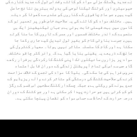
نے جدید پلاسٹک عزلی مواد کو کاٹتے وقت اس ٹول کے جدید کنارے کی
جیومیٹری اور کوٹنگ ٹیکنالوجی کی بدولت بہترین نتائج حاصل
کیے ہیں، جو عام چاقوؤں کے کناروں کو جلدی سے کھوٹا کر دیتے
ہیں۔ مختلف مواد کو کاٹنے کی یہ صلاحیت خاص طور پر تعمیر نو کے
کاموں میں بہت قیمتی ثابت ہوتی ہے، جہاں ٹیکنیشینز ایک ہی
منصوبے کے اندر مختلف قسموں اور عمر کے تاروں کا سامنا کرتے
ہیں، جس سے بناوٹی کام کو بغیر ٹول تبدیل کیے جاری رکھا جا
سکتا ہے اور کام کا سلسلہ متاثر نہیں ہوتا۔ معیار کنٹرول کی
جانچ کے ذریعے یہ یقینی بنایا گیا ہے کہ وائر کٹر چاقو مختلف
مواد پر ہزاروں سائیکلوں تک اپنی کٹنگ کارکردگی برقرار رکھے
گا، جس سے اس کی تمام آپریشنل زندگی کے دوران قابل اعتماد
سروس فراہم کی جا سکے گی۔ بلیڈ کا مواد کی تجمع کے خلاف مزاحمت
کرنے کی صلاحیت کٹنگ کی درستگی کو متاثر کرنے والے ریزیڈیو کے
جمع ہونے کو روکتی ہے، جبکہ چمکدار کٹنگ سطحیں اس قسم کے رگڑ
کو کم کرتی ہیں جو حرارت پیدا کر سکتی ہے اور جو کٹنگ کے دوران
درجہ حرارت کے لحاظ سے حساس مواد کو نقصان پہنچا سکتی ہے۔