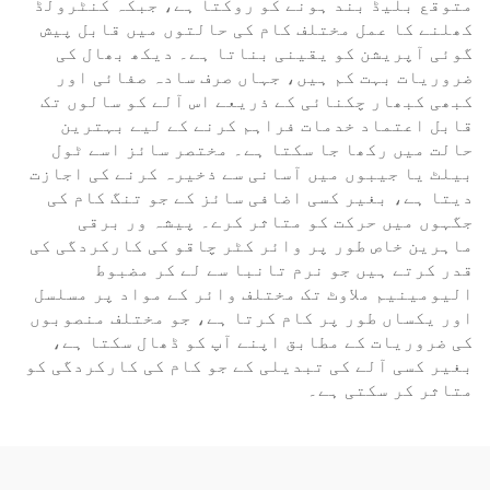
متوقع بلیڈ بند ہونے کو روکتا ہے، جبکہ کنٹرولڈ
کھلنے کا عمل مختلف کام کی حالتوں میں قابل پیش
گوئی آپریشن کو یقینی بناتا ہے۔ دیکھ بھال کی
ضروریات بہت کم ہیں، جہاں صرف سادہ صفائی اور
کبھی کبھار چکنائی کے ذریعے اس آلے کو سالوں تک
قابل اعتماد خدمات فراہم کرنے کے لیے بہترین
حالت میں رکھا جا سکتا ہے۔ مختصر سائز اسے ٹول
بیلٹ یا جیبوں میں آسانی سے ذخیرہ کرنے کی اجازت
دیتا ہے، بغیر کسی اضافی سائز کے جو تنگ کام کی
جگہوں میں حرکت کو متاثر کرے۔ پیشہ ور برقی
ماہرین خاص طور پر وائر کٹر چاقو کی کارکردگی کی
قدر کرتے ہیں جو نرم تانبا سے لے کر مضبوط
الیومینیم ملاوٹ تک مختلف وائر کے مواد پر مسلسل
اور یکساں طور پر کام کرتا ہے، جو مختلف منصوبوں
کی ضروریات کے مطابق اپنے آپ کو ڈھال سکتا ہے،
بغیر کسی آلے کی تبدیلی کے جو کام کی کارکردگی کو
متاثر کر سکتی ہے۔