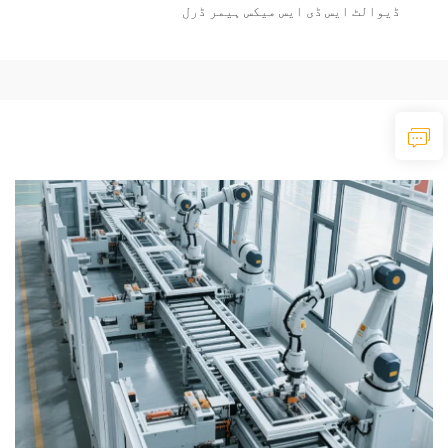
ڈیوالٹ ایس ڈی ایس میکس ہیمر ڈرل