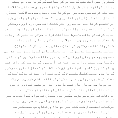
کنٹرول میں ایک نئی کامیابی کی نمائندگی کرتا ہے، جو پیشہ
ورانہ ٹیکنیشنز کو طویل کٹنگ سیشنز کے دوران جسمانی مشکلات کا
مقابلہ کرنے میں مدد فراہم کرتا ہے۔ دھیان سے ڈھالا گیا ہینڈل
کا شکل ہاتھ کی بُلّی اور انگلیوں پر گرفت کے دباؤ کو یکساں طور
پر تقسیم کرتا ہے، جس سے روایتی کٹنگ آلات میں درد اور درستگی
کی کمی کا باعث بننے والے مرکوز تناؤ کے نقاط کو روکا جاتا ہے۔
جدید گرفت کی بافت مضبوط ہینڈلنگ فراہم کرتی ہے بغیر کہ زیادہ
طاقت کی ضرورت ہو، جس سے عضلاتی تناؤ کم ہوتا ہے اور زیادہ
کنٹرولڈ کٹنگ حرکتوں کی اجازت ملتی ہے۔ ہینڈل کے متوازن
تناسب یقینی بناتے ہیں کہ آلہ مختلف سائز کے ہاتھوں میں قدرتی
محسوس ہو، جو بجلی اور فنی تجارت میں مختلف کارکنوں کو مدنظر
رکھتا ہے۔ پیشہ ورانہ صارفین فوراً محسوس کرتے ہیں کہ وائر کٹر
چاقو کا وزن تقسیم اس کے توازن کے نقطہ کو گھماؤ کے قریب مرکوز
کرتا ہے، جس سے کٹنگ مکینزم کو کھولنے اور بند کرنے کے لیے کم
محنت کی ضرورت ہوتی ہے۔ یہ مکینیکل فائدہ خاص طور پر اس وقت
اہم ہوتا ہے جب بار بار کیے جانے والے آپریشنز کے دوران جمع
ہونے والی تھکاوٹ کٹنگ کی درستگی کو متاثر کر سکتی ہے اور
حادثات کے خطرے کو بڑھا سکتی ہے۔ ہینڈل کے مواد کے انتخاب میں
آرام اور پائیداری دونوں کو ترجیح دی گئی ہے، جس میں ایسے
مرکبات استعمال کیے گئے ہیں جو عام ورک شاپ کی کیمیکلز سے
تباہی کے مقابلے میں مزاحمت کرتے ہیں اور گیلی یا تیل سے
لتھڑی حالت میں بھی اپنی گرفت کی خصوصیات برقرار رکھتے ہیں۔