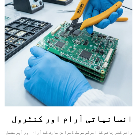
انسانیاتی آرام اور کنٹرول
وائر کٹر چاقو کا ایرگونومک ڈیزائن صارف کے آرام اور آپریشنل