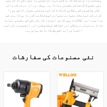
پھسلنے والی گرفت کا بافتی ڈیزائن گیلی یا تیل لگی حالت میں
بھی مضبوط گرفت کو یقینی بناتا ہے۔ پیشہ ورانہ درجے کے وائر
کٹر چاقوؤں کو بجلائی کے کام کے لیے صنعتی معیارات کو پورا
کرنے کے لیے سخت معیاری معیاری ٹیسٹنگ سے گزرنا ہوتا ہے، جس
سے ایسے اہم اطلاقات میں قابل اعتماد کارکردگی کو یقینی بنایا
جاتا ہے جہاں درستگی اور حفاظت ٹیکنیشنز اور انجینئرز کے لیے
انتہائی اہم تشویش کا باعث ہوتی ہے۔
نئی مصنوعات کی سفارشات