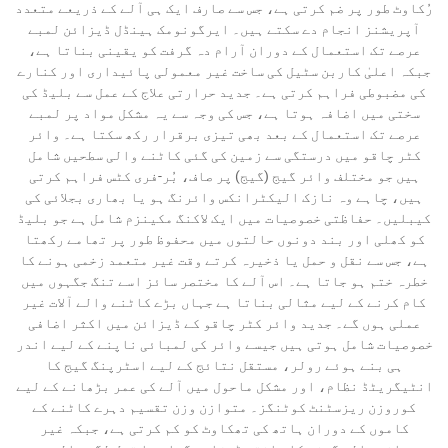
رُکاوٹ طور پر ضم کرتی ہے، جس سے صارف ایک ہی آلے کے ذریعے متعدد
آپریشنز انجام دے سکتے ہیں۔ ایرگونومک ہینڈل ڈیزائن لمبے
عرصے تک استعمال کے دوران آرام دہ گرفت کو یقینی بناتا ہے،
جبکہ اعلیٰ کاربن سٹیل کی ساخت غیر معمولی پائیداری اور کنارے
کی مضبوطی فراہم کرتی ہے۔ جدید حرارتی علاج کے عمل سے بلیڈ کی
سختی میں اضافہ ہوتا ہے، جس کی وجہ سے یہ مشکل مواد پر لمبے
عرصے تک استعمال کے بعد بھی تیزی برقرار رکھ سکتا ہے۔ وائر
کٹر چاقو میں درستگی سے زمین کی گئی کاٹنے والی سطحیں شامل
ہیں جو مختلف وائر گیج (گیج) پر صاف، بُر-فری کٹس فراہم کرتی
ہیں، چاہے وہ نازک الیکٹرانکس وائرنگ ہو یا بھاری بجلائی کی
کیبلیں۔ حفاظتی خصوصیات میں ایک لاکنگ مکینزم شامل ہے جو بلیڈ
کو کھلی اور بند دونوں حالتوں میں محفوظ طور پر تھامے رکھتا
ہے، جس سے نقل و حمل یا ذخیرہ کرتے وقت غیر متعمد زخمی ہونے کا
خطرہ ختم ہو جاتا ہے۔ اس آلے کا مختصر سائز اسے تنگ جگہوں میں
کام کرنے کے لیے مثالی بناتا ہے جہاں بڑے کاٹنے والے آلات غیر
عملی ہوں گے۔ جدید وائر کٹر چاقو کے ڈیزائن میں اکثر اضافی
خصوصیات شامل ہوتی ہیں جیسے وائر کی لمبائی ناپنے کے لیے اندر
ہی بنے ہوئے رولر، مستقل نتائج کے لیے اسٹرپنگ گیج کا
انٹیگریٹڈ نظام، اور مشکل ماحول میں آلے کی عمر بڑھانے کے لیے
کوروزن ریزسٹنٹ کوٹنگز۔ متوازن وزن تقسیم دہرے کاٹنے کے
کاموں کے دوران ہاتھ کی تھکاوٹ کو کم کرتی ہے، جبکہ غیر