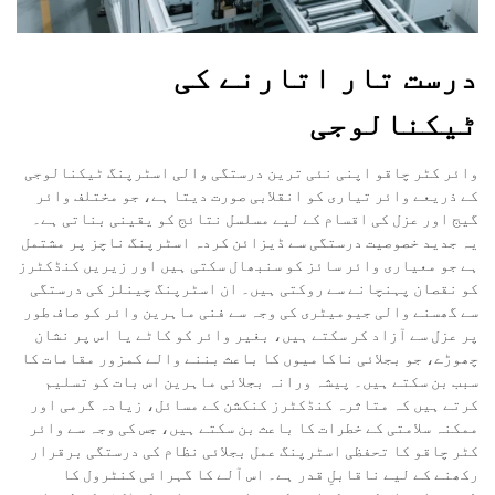
درست تار اتارنے کی
ٹیکنالوجی
وائر کٹر چاقو اپنی نئی ترین درستگی والی اسٹرپنگ ٹیکنالوجی
کے ذریعے وائر تیاری کو انقلابی صورت دیتا ہے، جو مختلف وائر
گیج اور عزل کی اقسام کے لیے مسلسل نتائج کو یقینی بناتی ہے۔
یہ جدید خصوصیت درستگی سے ڈیزائن کردہ اسٹرپنگ ناچز پر مشتمل
ہے جو معیاری وائر سائز کو سنبھال سکتی ہیں اور زیریں کنڈکٹرز
کو نقصان پہنچانے سے روکتی ہیں۔ ان اسٹرپنگ چینلز کی درستگی
سے گھسنے والی جیومیٹری کی وجہ سے فنی ماہرین وائر کو صاف طور
پر عزل سے آزاد کر سکتے ہیں، بغیر وائر کو کاٹے یا اس پر نشان
چھوڑے، جو بجلائی ناکامیوں کا باعث بننے والے کمزور مقامات کا
سبب بن سکتے ہیں۔ پیشہ ورانہ بجلائی ماہرین اس بات کو تسلیم
کرتے ہیں کہ متاثرہ کنڈکٹرز کنکشن کے مسائل، زیادہ گرمی اور
ممکنہ سلامتی کے خطرات کا باعث بن سکتے ہیں، جس کی وجہ سے وائر
کٹر چاقو کا تحفظی اسٹرپنگ عمل بجلائی نظام کی درستگی برقرار
رکھنے کے لیے ناقابلِ قدر ہے۔ اس آلے کا گہرائی کنٹرول کا