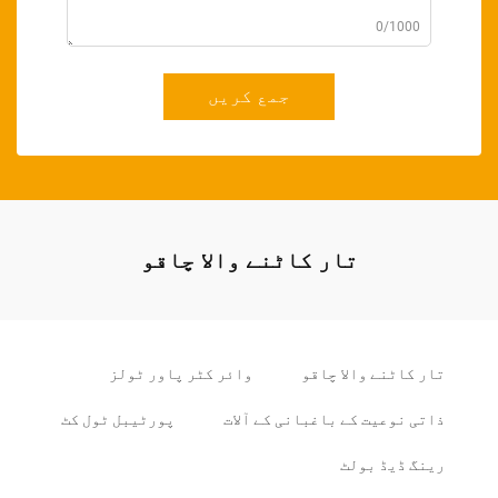
0/1000
جمع کریں
تار کاٹنے والا چاقو
تار کاٹنے والا چاقو
وائر کٹر پاور ٹولز
ذاتی نوعیت کے باغبانی کے آلات
پورٹیبل ٹول کٹ
رینگ ڈیڈ بولٹ