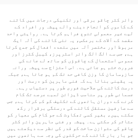
وائر کٹر چاقو برقی اور تکنیکی درجات میں کاٹنے
کے کاموں کو انجام دینے والے پیشہ ور افراد کے
لیے غیر معمولی تنوع فراہم کرتا ہے۔ روایتی واحد
مقصد کے آلات کے برعکس، یہ نئی کاٹنے کی آلہ ایک
مربوط اور مختصر آلہ میں متعدد افعال کو جمع کرتا
ہے، جس سے الگ الگ وائر اسٹرپرز، کیبل کٹرز اور
عمومی استعمال کے چاقوؤں کو ساتھ لے جانے کی
ضرورت ختم ہو جاتی ہے۔ اس امتزاج سے پیشہ ورانہ
سازوسامان کا وزن کافی حد تک کم ہو جاتا ہے، جبکہ
یہ یقینی بناتا ہے کہ فنی ماہرین کو درست اور
درست کاٹنے کی صلاحیت فوری طور پر دستیاب رہے۔
جسمانی طور پر مناسب ڈیزائن لمبے عرصے تک کام
کرنے کے دوران ہاتھوں کے تکلیف کو کم کرتا ہے، جس
سے صارفین مستقل کاٹنے کی درستگی برقرار رکھ
سکتے ہیں، بغیر کسی تھکاوٹ کے جو کام کی معیار کو
متاثر کر سکتی ہے۔ پیشہ ور فنی ماہرین وائر کٹر
چاقو کی متوازن ساخت کو قدر کی نظر سے دیکھتے ہیں
جو بار بار کاٹنے کے حرکتوں کی وجہ سے ہاتھوں میں