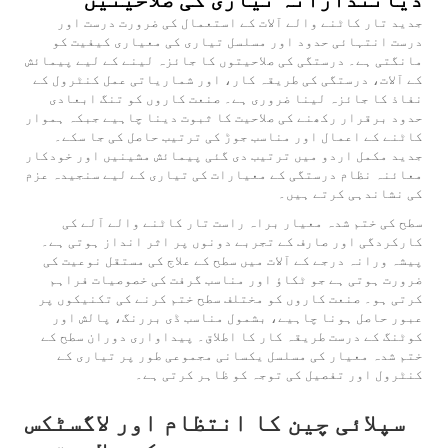
جدید تار کاٹنے والے آلات کے استعمال کی ضرورت درست اور
درست انتہائی حدود اور مسلسل تیاری کی معیاری کیفیت کو
مانگتی ہے۔ درستگی کی صلاحیتوں کا جائزہ لینے کے لیے پیمائش
کے آلات، درستگی کی طریقہ کار، اور شماریاتی عمل کنٹرول کے
نفاذ کا جائزہ لینا ضروری ہے۔ صنعت کاروں کو تنگ ابعادی
حدود برقرار رکھنے کی صلاحیت کا ثبوت دینا چاہیے جبکہ ہموار
کاٹنے کے اعمال اور مناسب جوڑ کی ترتیب حاصل کی جا سکے۔
جدید مکمل اردو میں ترتیب دی گئی پیمائش مشینیں اور خودکار
معائنہ نظام درستگی کے معیارات کی تیاری کے لیے سنجیدہ عزم
کی نشاندہی کرتے ہیں۔
سطح کی ختم شدہ معیار براہ راست تار کاٹنے والے آلے کی
کارکردگی اور صارف کے تجربے دونوں پر اثر انداز ہوتی ہے۔
پیشہ ورانہ درجے کے آلات میں سطح کے علاج کی مستقل نوعیت کی
ضرورت ہوتی ہے جو ٹکاؤ اور مناسب گرفت کی خصوصیات فراہم
کرتی ہو۔ صنعت کاروں کو مختلف سطح ختم کرنے کی تکنیکوں پر
عبور حاصل ہونا چاہیے، بشمول مناسب ڈی بررنگ، پالش اور
کوٹنگ کے درست طریقہ کار کا اطلاق۔ پیداواری دوران سطح کے
ختم شدہ معیار کی مسلسل یکسانی مجموعی طور پر تیاری کے
کنٹرول اور تفصیل کی توجہ کو ظاہر کرتی ہے۔
سپلائی چین کا انتظام اور لاگسٹکس