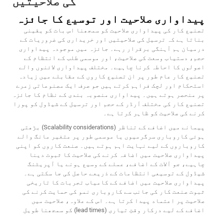
کی صلاحیتیں
پیداواری صلاحیت اور توسیع کا جائزہ
تصنیع کار کی پیداواری صلاحیت کو سمجھنا اس بات کو یقینی
بناتا ہے کہ ترسیل کی صلاحیتیں اور خریداری کی ضروریات کے
درمیان ہم آہنگی برقرار رہے۔ جائزہ میں موجودہ پیداواری
حجم، دستیاب وسعت کی صلاحیت، اور موسمی طلب کے انتظام کے
اصولوں کا احاطہ کرنا چاہیے۔ مختلف پیداواری لائنوں والے
تصنیع کار عام طور پر ان تصنیع کاروں کے مقابلے میں زیادہ
استحکام اور لچک فراہم کرتے ہیں جو صرف ایک مصنوعاتی زمرے
پر منحصر ہوتے ہیں۔ پیداواری منصوبہ بندی کے نظام کا جائزہ
تصنیع کار کی مختلف آرڈر کے حجم اور ترسیل کے شیڈول کو پورا
کرنے کی صلاحیت کو ظاہر کرتا ہے۔
پیمانے میں اضافے کے تناظر (Scalability considerations) بڑھتی
ہوئی کاروباری سرگرمیوں یا موسمی طور پر متغیر مانگ والے
کاروباروں کے لیے نہایت اہم ہوتے ہیں۔ صنعت کاروں کو اپنی
پیداواری صلاحیت میں اضافہ کرنے کی صلاحیت کا ثبوت دینا
چاہیے، جو آلات کے اضافے، عملے کے وسیع ہونے یا آپریٹنگ
شیڈول کے توسیعی انتظامات کے ذریعے حاصل کی جا سکتی ہے۔
پیداواری صلاحیت میں اضافے کے کامیاب تجربات کا تاریخی
ثبوت صنعت کار کی جانب سے کاروباری نمو کی حمایت کرنے کی
صلاحیت پر اعتماد پیدا کرتا ہے۔ اس کے علاوہ، صلاحیت میں
اضافے کے لیے درکار وقتِ تیاری (lead times) کو سمجھنا طویل