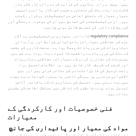
ہیں۔ پیشہ ورانہ منڈیوں کو فراہم کرنے والے تار کٹر ساز
کثرت سے اپنے ہدف کی صنعتوں، جیسے خودکار یا ایرواسپیس
معیارِ معیار کے متعلق اضافی سرٹیفیکیشنز برقرار رکھتے
ہیں۔ ان سرٹیفیکیشنز کی تصدیق میں ان کی موجودہ درستگی اور
کوریج کے دائرہ کی تصدیق شامل ہونی چاہیے۔
regulatory compliance کا دائرہ معیاری سرٹیفیکیشنز سے آگے
بڑھ کر حفاظتی معیارات، ماحولیاتی ضوابط اور برآمداتی
دستاویزات کی ضروریات تک پھیلا ہوا ہے۔ صنعت کاروں کو مقصد
کے ملک کی ضروریات سے واقفیت کا ثبوت دینا ہوتا ہے، جس میں
مصنوعات کے نشان زد کرنے کے معیارات، حفاظتی دستاویزات
اور کسٹم کے طریقہ کار شامل ہیں۔ یہ اطلاعاتِ تعمیل براہ
راست ترسیل کی قابل اعتمادی کو متاثر کرتی ہیں اور بین
الاقوامی سرحدوں پر مہنگی تاخیر یا مسترد کیے جانے سے بچنے
میں مدد دیتی ہیں۔ تعمیل کی دستاویزات کے باقاعدہ آڈٹس
تبدیل ہوتے ہوئے ضابطوں کے تناظر میں مستقل اطاعت کو یقینی
بناتے ہیں۔
فنی خصوصیات اور کارکردگی کے
معیارات
مواد کی معیار اور پائیداری کی جانچ
تار کاٹنے والے آلے کی کارکردگی بنیادی طور پر مواد کے