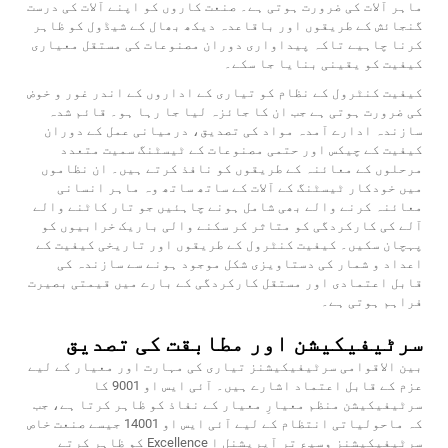
ماہر آلات کی ضرورت ہوتی ہے۔ صنعت کاروں کو اپنے آلات کی درست
گنجائش کے طریقوں اور باقاعدہ دیکھ بھال کے شیڈول کو ظاہر
کرنا چاہیے تاکہ پیداواری دوران مصنوعات کی مستقل معیاری
کیفیت کو یقینی بنایا جا سکے۔
کیفیت کنٹرول کے نظام کو تیاری کے اداروں کے اندر غور و خوض
کی ضرورت ہوتی ہے جب ان کا جائزہ لیا جا رہا ہو۔ قائم شدہ
سازندہ ادارے آمدہ مواد کی تصدیق، درمیانی عمل کے دوران
کیفیت کے چیکس اور حتمی مصنوعات کے ٹیسٹنگ سمیت متعدد
مرحلوں کے معائنہ کے طریقوں کو نافذ کرتے ہیں۔ ان نظاموں
میں خودکار ٹیسٹنگ کے آلات کے ساتھ ساتھ وہ ماہر انسانی
معائنہ کرنے والے بھی شامل ہونے چاہئیں جو تار کاٹنے والے
آلے کی کارکردگی کو متاثر کر سکنے والی باریک خرابیوں کو
پہچان سکیں۔ کیفیت کنٹرول کے طریقوں اور تاریخی کیفیت کے
اعداد و شمار کی دستاویزی شکل موجود ہونے سے سازندہ کی
قابل اعتمادی اور مستقل کارکردگی کے بارے میں قیمتی بصیرت
فراہم ہوتی ہے۔
سرٹیفیکیشن اور مطابقت کی تصدیق
بین الاقوامی سرٹیفیکیشنز تیاری کی مہارت اور معیار کے لیے
عزم کے قابل اعتماد اشارے ہیں۔ آئی ایس او 9001 کا
سرٹیفیکیشن منظم معیارِ معیار کے نفاذ کو ظاہر کرتا ہے، جب
کہ ماحولیاتی انتظام کے لیے آئی ایس او 14001 جیسے صنعت خاص
سرٹیفیکیشنز وسیع تر آپریشنل ا Excellence کو ظاہر کرتے