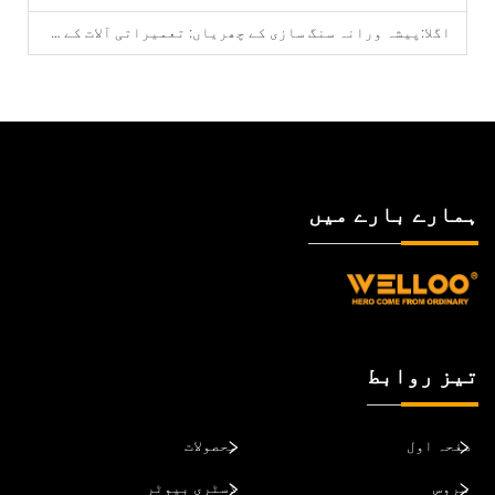
اگلا:
پیشہ ورانہ سنگ سازی کے چھریاں: تعمیراتی آلات کے تقسیم کاروں کے لیے رہنمائی
ہمارے بارے میں
تیز روابط
صفحہ اول
محصولات
سروس
ڈسٹری بیوٹر