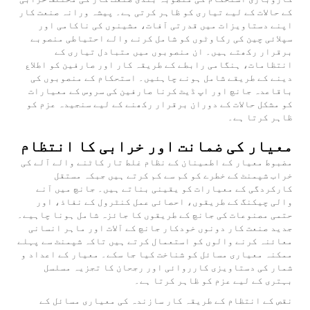
کے حالات کے لیے تیاری کو ظاہر کرتی ہے۔ پیشہ ورانہ صنعت کار
اپنے دستاویزات میں قدرتی آفات، مشینوں کی ناکامی اور
سپلائی چین کی رکاوٹوں کو شامل کرنے والے احتیاطی منصوبے
برقرار رکھتے ہیں۔ ان منصوبوں میں متبادل تیاری کے
انتظامات، ہنگامی رابطے کے طریقہ کار اور صارفین کو اطلاع
دینے کے طریقے شامل ہونے چاہئیں۔ استحکام کے منصوبوں کی
باقاعدہ جانچ اور اپ ڈیٹ کرنا صارفین کی سروس کے معیارات
کو مشکل حالات کے دوران برقرار رکھنے کے لیے سنجیدہ عزم کو
ظاہر کرتا ہے۔
معیار کی ضمانت اور خرابی کا انتظام
مضبوط معیار کے اطمینان کے نظام غلط تار کاٹنے والے آلے کی
خراب شپمنٹ کے خطرے کو کم سے کم کرتے ہیں جبکہ مستقل
کارکردگی کے معیارات کو یقینی بناتے ہیں۔ جانچ میں آنے
والی چیکنگ کے طریقوں، احصائی عمل کنٹرول کے نفاذ، اور
حتمی مصنوعات کی جانچ کے طریقوں کا جائزہ شامل ہونا چاہیے۔
جدید صنعت کار دونوں خودکار جانچ کے آلات اور ماہر انسانی
معائنہ کرنے والوں کو استعمال کرتے ہیں تاکہ شپمنٹ سے پہلے
ممکنہ معیاری مسائل کو شناخت کیا جا سکے۔ معیار کے اعداد و
شمار کی دستاویزی کارروائی اور رجحان کا تجزیہ مسلسل
بہتری کے لیے عزم کو ظاہر کرتا ہے۔
نقص کے انتظام کے طریقہ کار سازندہ کی معیاری مسائل کے