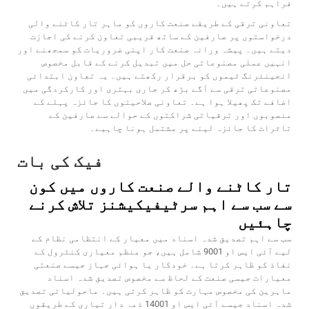
فراہم کرتے ہیں۔
تعاونی ترقی کے طریقے صنعت کاروں کو ماہر تار کاٹنے والی
درخواستوں پر صارفین کے ساتھ قریبی تعاون کرنے کی اجازت
دیتے ہیں۔ پیشہ ورانہ صنعت کار اپنی ضروریات کو سمجھنے اور
انہیں عملی مصنوعاتی حل میں تبدیل کرنے کے قابل مخصوص
انجینئرنگ ٹیموں کو برقرار رکھتے ہیں۔ یہ تعاون ابتدائی
مصنوعاتی ترقی سے آگے بڑھ کر جاری بہتری اور کارکردگی میں
اضافے تک پھیلا ہوا ہے۔ تعاونی صلاحیتوں کا جائزہ پہلے کے
منصوبوں اور ترقیاتی شراکتوں کے حوالے سے صارفین کے
تاثرات کا جائزہ لینے پر مشتمل ہونا چاہیے۔
فیک کی بات
تار کاٹنے والے صنعت کاروں میں کون
سے سب سے اہم سرٹیفیکیشنز تلاش کرنے
چاہئیں
سب سے اہم تصدیق شدہ اسناد میں معیار کے انتظامی نظام کے
لیے آئی ایس او 9001 شامل ہیں، جو منظم معیاری کنٹرول کے
نفاذ کو ظاہر کرتا ہے۔ خودکار یا ہوائی جہاز جیسے صنعتی
معیارات جیسی صنعت کے لحاظ سے مخصوص تصدیق شدہ اسناد
ماہرین کی مخصوص مہارت کو ظاہر کرتی ہیں۔ ماحولیاتی تصدیق
شدہ اسناد جیسے آئی ایس او 14001 ذمہ دار تیاری کے طریقوں