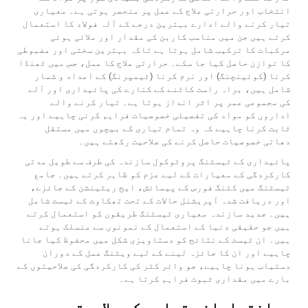
انتخاب اور حرارتی علاج کے عمل پر منحصر ہوتی ہے۔ معیاری
تیار کرنے والے ادارے بہترین درجے کے آلہ فولاد کا استعمال
کرتے ہیں جن میں مناسب کاربن کی مقدار اور ملائی ہوئی
مرکبات کا ترکیب شامل ہوتا ہے تاکہ بہترین سختی اور مضبوطی
کا توازن حاصل کیا جا سکے۔ حرارتی علاج کا عمل، جس میں ٹھنڈا
کرنا (کوئینچنگ) اور نرم کرنا (ٹیمپرنگ) کے اعداد و شمار
شامل ہیں، براہ راست کاٹنے کے کنارے کی پائیداری اور آلے
کی مجموعی عمر پر اثر انداز ہوتا ہے۔ تیار کرنے والے
اداروں کو مواد کی تفصیلی خصوصیات فراہم کرنی چاہیے اور یہ
ثابت کرنا چاہیے کہ وہ تمام تیاری کے بیچوں میں مستقل
دھاتی خصوصیات حاصل کرنے کی صلاحیت رکھتے ہیں۔
پائیداری کے ٹیسٹنگ پروٹوکول سازندہ کی طرف سے طویل مدتی
کارکردگی کے معیارات کے لیے عزم کو ظاہر کرتے ہیں۔ جامع
ٹیسٹنگ میں کٹنگ فورس کے پیمائش، ایج ریٹینشن کے جائزے،
اور دریافت شدہ آپریشنل حالات کے تحت تھکاوٹ کے ٹیسٹ شامل
ہیں۔ جدید سازندہ معیاری ٹیسٹنگ طریقوں کو استعمال کرتے
ہیں جو حقیقی دنیا کے استعمال کے نمونوں سے منسلک ہوتے
ہیں۔ ان ٹیسٹ کے نتائج کو دستاویزی شکل میں محفوظ کیا جانا
چاہیے اور ان کا جائزہ لینے کے لیے ویٹنگ عمل کے دوران
دستیاب ہونا چاہیے، جو وائر کٹر کی کارکردگی کی صلاحیتوں کے
بارے میں مقداری ثبوت فراہم کرتا ہے۔
دیانتدارانہ تیاری کی صلاحیتیں