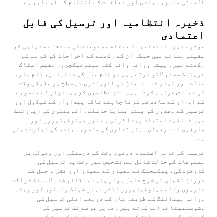
المدتی منصوبہ بندی اور تعلقات کے انتظام کے لیے اہم ہے۔
ذخیرہ انتظامیہ اور ترسیل کی قابل
اعتمادی
موثر ذخیرہ انتظامیہ کے نظام مصنوعات کی مستقل دستیابی کو
یقینی بناتے ہیں جبکہ ان کے رکھنے کے اخراجات کو کم سے کم
رکھتے ہیں۔ پیشہ ورانہ
وائر کٹر
مینوفیکچررز نفیس اسٹاک
ٹریکنگ سسٹم لاگو کرتے ہیں جو خام مال کی دستیابی، کام جاری
حالت اور تیار شدہ سامان کی انوینٹری کی سطح پر حقیقی وقت
کی نمائش فراہم کرتے ہیں۔ ان نظاموں کو پیداوار کے منصوبے
کے اوزار کے ساتھ ضم کرنا چاہئے تاکہ پیداوار کے شیڈول اور
ترسیل کے وعدوں کو بہتر بنایا جاسکے۔ انوینٹری کی رپورٹنگ
میں شفافیت اعتماد پیدا کرتی ہے اور مینوفیکچررز اور
صارفین کے درمیان بہتر تعاون کی منصوبہ بندی کی اجازت دیتی
ہے۔
ترسیل کی قابل اعتماد دونوں وقت کی درستگی اور وصولی پر
مصنوعات کی حالت شامل ہے. تشخیص میں وقت پر ترسیل کی
کارکردگی، پیکیجنگ کے معیار کے معیار اور نقل و حمل کے
دوران نقصان کی شرح شامل ہونی چاہئے۔ قائم شدہ لاجسٹک شراکت
داریوں والے مینوفیکچررز اکثر بہتر شپنگ راستوں اور پیشہ
ورانہ ہینڈلنگ کے طریقہ کار کے ذریعے اعلی ترسیل کی
وشوسنییتا فراہم کرتے ہیں۔ طویل عرصے تک ترسیل کی
کارکردگی کی پیمائش کی دستاویزات مینوفیکچررز کی