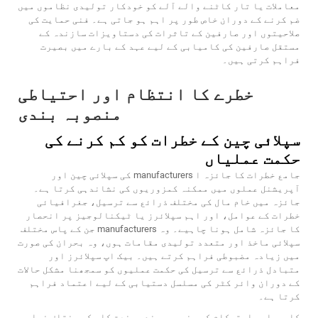
معاملات یا تار کاٹنے والے آلے کو خودکار تولیدی نظاموں میں
ضم کرنے کے دوران خاص طور پر اہم ہو جاتی ہے۔ فنی حمایت کی
صلاحیتوں اور صارفین کے تاثرات کی دستاویزات سازندہ کے
مستقل صارفین کی کامیابی کے لیے عہد کے بارے میں بصیرت
فراہم کرتی ہیں۔
خطرے کا انتظام اور احتیاطی
منصوبہ بندی
سپلائی چین کے خطرات کو کم کرنے کی
حکمت عملیاں
جامع خطرات کا جائزہ ا manufacturers کی سپلائی چین اور
آپریشنل عملوں میں ممکنہ کمزوریوں کی نشاندہی کرتا ہے۔
جائزہ میں خام مال کی مختلف ذرائع سے ترسیل، جغرافیائی
خطرات کے عوامل، اور اہم سپلائرز یا ٹیکنالوجیز پر انحصار
کا جائزہ شامل ہونا چاہیے۔ وہ manufacturers جن کے پاس مختلف
سپلائی ماخذ اور متعدد تولیدی مقامات ہوں، وہ بحران کی صورت
میں زیادہ مضبوطی فراہم کرتے ہیں۔ بیک اپ سپلائرز اور
متبادل ذرائع سے ترسیل کی حکمت عملیوں کو سمجھنا مشکل حالات
کے دوران وائر کٹر کی مسلسل دستیابی کے لیے اعتماد فراہم
کرتا ہے۔
کاروباری استحکام کی منصوبہ بندی صنعت کار کی مختلف خرابی