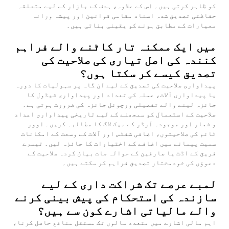
کو ظاہر کرتی ہیں۔ اس کے علاوہ، ہدف کے بازار کے لیے متعلقہ
حفاظتی تصدیق شدہ اسناد مقامی قوانین اور پیشہ ورانہ
معیارات کے مطابق ہونے کو یقینی بناتی ہیں۔
میں ایک ممکنہ تار کاٹنے والے فراہم
کنندہ کی اصل تیاری کی صلاحیت کی
تصدیق کیسے کر سکتا ہوں؟
پیداواری صلاحیت کی تصدیق کے لیے آن گاہ پر سہولیات کا دورہ
یا پیداواری آلات، عملہ کی تعداد اور پیداواری شیڈول کا
جائزہ لینے والے تفصیلی ورچوئل جائزہ کی ضرورت ہوتی ہے۔
صلاحیت کے استعمال کو سمجھنے کے لیے تاریخی پیداواری اعداد
و شمار اور موجودہ آرڈر کے بیک لاگ کا مطالبہ کریں۔ اوور
ٹائم کی صلاحیتوں، اضافی شفٹس اور آلات کے وسعت کے امکانات
سمیت پیمانے میں اضافے کے اختیارات کا جائزہ لیں۔ تیسرے
فریق کے آڈٹ یا صارفین کے حوالہ جات بیان کردہ صلاحیت کے
دعوؤں کی خودمختار تصدیق فراہم کر سکتے ہیں۔
لمبے عرصے تک شراکت داری کے لیے
سازندہ کی استحکام کی پیش بینی کرنے
والے مالیاتی اشارے کون سے ہیں؟
اہم مالی اشارے میں متعدد سالوں تک مستقل منافع حاصل کرنا،