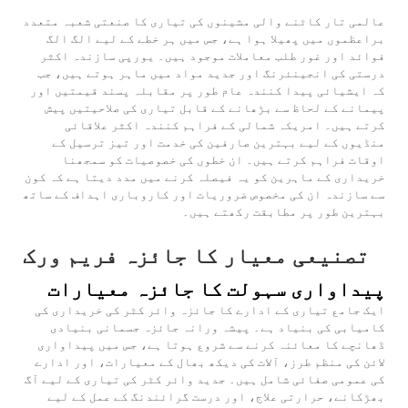
عالمی تار کاٹنے والی مشینوں کی تیاری کا صنعتی شعبہ متعدد
براعظموں میں پھیلا ہوا ہے، جس میں ہر خطے کے لیے الگ الگ
فوائد اور غور طلب معاملات موجود ہیں۔ یورپی سازندہ اکثر
درستی کی انجینئرنگ اور جدید مواد میں ماہر ہوتے ہیں، جب
کہ ایشیائی پیدا کنندہ عام طور پر مقابلہ پسند قیمتیں اور
پیمانے کے لحاظ سے بڑھانے کے قابل تیاری کی صلاحیتیں پیش
کرتے ہیں۔ امریکہ شمالی کے فراہم کنندہ اکثر علاقائی
منڈیوں کے لیے بہترین صارفین کی خدمت اور تیز ترسیل کے
اوقات فراہم کرتے ہیں۔ ان خطوں کی خصوصیات کو سمجھنا
خریداری کے ماہرین کو یہ فیصلہ کرنے میں مدد دیتا ہے کہ کون
سے سازندہ ان کی مخصوص ضروریات اور کاروباری اہداف کے ساتھ
بہترین طور پر مطابقت رکھتے ہیں۔
تصنیعی معیار کا جائزہ فریم ورک
پیداواری سہولت کا جائزہ معیارات
ایک جامع تیاری کے ادارے کا جائزہ وائر کٹر کی خریداری کی
کامیابی کی بنیاد ہے۔ پیشہ ورانہ جائزہ جسمانی بنیادی
ڈھانچے کا معائنہ کرنے سے شروع ہوتا ہے، جس میں پیداواری
لائن کی منظم طرز، آلات کی دیکھ بھال کے معیارات، اور ادارے
کی عمومی صفائی شامل ہیں۔ جدید وائر کٹر کی تیاری کے لیے آگ
بھڑکانے، حرارتی علاج، اور درست گرائندنگ کے عمل کے لیے