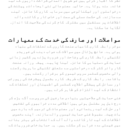
نظر کا اظہار کرتی ہیں جو طویل المدتی شراکت داریوں کے لیے
فائدہ مند ہوتا ہے۔ حالیہ مصنوعاتی نئی ایجادات، پیٹنٹ کی
درخواستوں اور ٹیکنالوجی میں سرمایہ کاری کا جائزہ لینے
سے سازندہ کی حکمت عملی کی سمت اور خاص تار و کاٹنے والے
اطلاقات پر مستقبل میں مشترکہ کام کرنے کی صلاحیت کا اندازہ
لگایا جا سکتا ہے۔
مواصلات اور صارف کی خدمت کے معیارات
موثر رابطہ کاری کامیاب صنعت کاروں کے تعلقات کی بنیاد
ہوتی ہے۔ جانچ پڑتال میں سوالات کے جواب دینے کی فوریت،
تکنیکی رابطہ کاری کی وضاحت اور ضرورت پڑنے پر کثیر زبانی
حمایت کی دستیابی کا جائزہ لینا چاہیے۔ پیشہ ورانہ صنعت
کار وائر کٹر کے درخواستوں سے متعلق تکنیکی ماہریت رکھنے
والی مخصوص کسٹمر سروس ٹیموں کو برقرار رکھتے ہیں۔
باقاعدہ رابطہ کاری کے طریقہ کار، بشمول پیشرفت کی رپورٹس
اور مسائل کی پیشگی اطلاع، کسٹمر کی اطمینان اور تعلقات کے
انتظام کے لیے التزام کو ظاہر کرتے ہیں۔
فنی حمایت کی صلاحیتیں بنیادی صارفین کی سروس سے آگے بڑھ کر
درج ذیل پر مشتمل ہوتی ہیں: اطلاقی مدد، خرابیوں کی تشخیص
اور حل کے لیے رہنمائی، اور مصنوعات کی ترمیم کے بارے میں
بات چیت۔ مضبوط فنی حمایت ٹیموں والے سازندہ اپنے مخصوص
اطلاقات کے لیے تار کاٹنے والے آلے کے انتخاب کو بہتر بنانے
میں قیمتی مدد فراہم کر سکتے ہیں۔ یہ حمایت خاص ضروریات کے