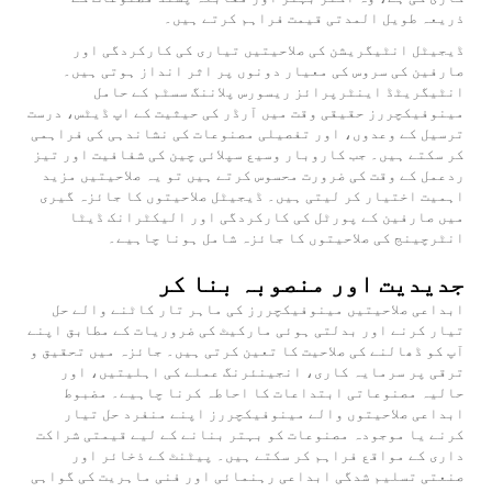
ذریعہ طویل المدتی قیمت فراہم کرتے ہیں۔
ڈیجیٹل انٹیگریشن کی صلاحیتیں تیاری کی کارکردگی اور
صارفین کی سروس کی معیار دونوں پر اثر انداز ہوتی ہیں۔
انٹیگریٹڈ اینٹرپرائز ریسورس پلاننگ سسٹم کے حامل
مینوفیکچررز حقیقی وقت میں آرڈر کی حیثیت کے اپ ڈیٹس، درست
ترسیل کے وعدوں، اور تفصیلی مصنوعات کی نشاندہی کی فراہمی
کر سکتے ہیں۔ جب کاروبار وسیع سپلائی چین کی شفافیت اور تیز
ردعمل کے وقت کی ضرورت محسوس کرتے ہیں تو یہ صلاحیتیں مزید
اہمیت اختیار کر لیتی ہیں۔ ڈیجیٹل صلاحیتوں کا جائزہ گیری
میں صارفین کے پورٹل کی کارکردگی اور الیکٹرانک ڈیٹا
انٹرچینج کی صلاحیتوں کا جائزہ شامل ہونا چاہیے۔
جديدیت اور منصوبہ بنا کر
ابداعی صلاحیتیں مینوفیکچررز کی ماہر تار کاٹنے والے حل
تیار کرنے اور بدلتی ہوئی مارکیٹ کی ضروریات کے مطابق اپنے
آپ کو ڈھالنے کی صلاحیت کا تعین کرتی ہیں۔ جائزہ میں تحقیق و
ترقی پر سرمایہ کاری، انجینئرنگ عملے کی اہلیتیں، اور
حالیہ مصنوعاتی ابتداعات کا احاطہ کرنا چاہیے۔ مضبوط
ابداعی صلاحیتوں والے مینوفیکچررز اپنے منفرد حل تیار
کرنے یا موجودہ مصنوعات کو بہتر بنانے کے لیے قیمتی شراکت
داری کے مواقع فراہم کر سکتے ہیں۔ پیٹنٹ کے ذخائر اور
صنعتی تسلیم شدگی ابداعی رہنمائی اور فنی ماہریت کی گواہی