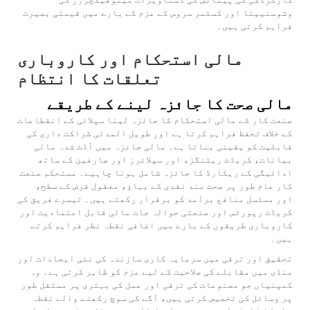
وشوسنییتا اور کسٹمر سروس کے عزم کے بارے میں قیمتی بصیرت
فراہم کرتی ہیں۔
مالی استحکام اور کاروباری
تعلقات کا انتظام
مالی صحت کا جائزہ لینے کے طریقے
صنعت کار کے مالی استحکام کا جائزہ لینا سپلائی کے انقطاعات
کے خلاف تحفظ فراہم کرتا ہے اور طویل المدتی شراکت داری کی
قابلیت کو یقینی بناتا ہے۔ مالی جائزہ میں آڈٹ شدہ مالی
بیانات، کریڈٹ ریٹنگز، اور سپلائرز اور صارفین کے ساتھ
ادائیگی کے ریکارڈ کا جائزہ شامل ہونا چاہیے۔ مستحکم صنعت
کار عام طور پر صحت مند نقدی کے بہاؤ، معقول قرض کے سطح،
اور مسلسل منافع برآمد کو برقرار رکھتے ہیں۔ تیسرے فریق کی
کریڈٹ رپورٹس اور صنعتی حوالہ جات مالی قابل اعتمادیت اور
کاروباری طریقوں کے بارے میں اضافی نقطہ نظر فراہم کرتے
ہیں۔
تحقیق اور ترقی میں سرمایہ کاری سازندہ کی نئی ایجادات اور
منڈی میں مقابلے کی صلاحیت کے لیے عزم کو ظاہر کرتی ہے۔ وہ
کمپنیاں جو مصنوعات کی ترقی اور عمل کی بہتری پر مستقل طور
پر وسائل کی تخصیص کرتی ہیں، آگے کی سوچ رکھنے والے نقطہ