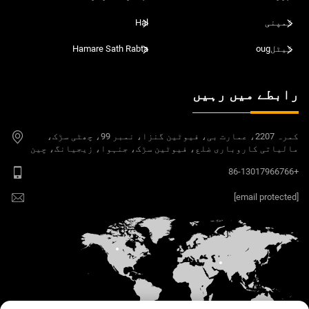
کمپنی
Hal
کیٹلoug
Hamare Sath Rabta
رابطے میں رہیں
کمرہ 2207، عمارت بی، فیوٹین گنزا، نمبر 99، چھٹی سڑک،
مالیاتی کاروباری ضلع، فیوٹین سڑک، جنہوا، زیجیانگ، چین
+86-13017966766
[email protected]