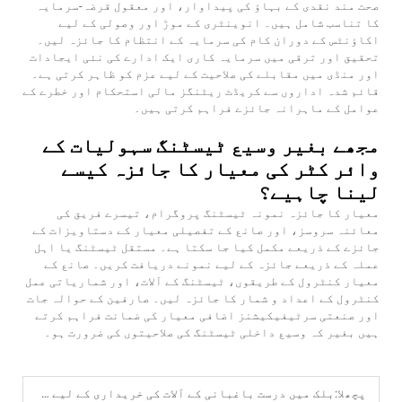
صحت مند نقدی کے بہاؤ کی پیداوار، اور معقول قرضہ-سرمایہ
کا تناسب شامل ہیں۔ انوینٹری کے موڑ اور وصولی کے لیے
اکاؤنٹس کے دوران کام کی سرمایہ کے انتظام کا جائزہ لیں۔
تحقیق اور ترقی میں سرمایہ کاری ایک ادارے کی نئی ایجادات
اور منڈی میں مقابلے کی صلاحیت کے لیے عزم کو ظاہر کرتی ہے۔
قائم شدہ اداروں سے کریڈٹ ریٹنگز مالی استحکام اور خطرے کے
عوامل کے ماہرانہ جائزے فراہم کرتی ہیں۔
مجھے بغیر وسیع ٹیسٹنگ سہولیات کے
وائر کٹر کی معیار کا جائزہ کیسے
لینا چاہیے؟
معیار کا جائزہ نمونہ ٹیسٹنگ پروگرام، تیسرے فریق کی
معائنہ سروسز، اور صانع کے تفصیلی معیار کے دستاویزات کے
جائزے کے ذریعے مکمل کیا جا سکتا ہے۔ مستقل ٹیسٹنگ یا اہل
عملہ کے ذریعے جائزہ کے لیے نمونے دریافت کریں۔ صانع کے
معیار کنٹرول کے طریقوں، ٹیسٹنگ کے آلات، اور شماریاتی عمل
کنٹرول کے اعداد و شمار کا جائزہ لیں۔ صارفین کے حوالہ جات
اور صنعتی سرٹیفیکیشنز اضافی معیار کی ضمانت فراہم کرتے
ہیں بغیر کہ وسیع داخلی ٹیسٹنگ کی صلاحیتوں کی ضرورت ہو۔
پچھلا:
بلک میں درست باغبانی کے آلات کی خریداری کے لیے ٹھیکیدار کی چیک لسٹ