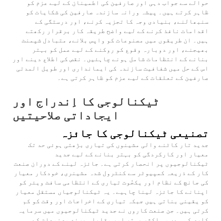
حوالے سے جواب دہی اور صارفین کی اطمینان کے لیے عزم کو
ظاہر کرتے ہیں۔ پیشہ ورانہ سازندہ صارفین کی شکایات کو
سنبھالنے، بنیادی وجہ کا تجزیہ کرنے، اور درستگی کے
اقدامات نافذ کرنے کے لیے واضح طریقہ کار برقرار رکھتے
ہیں۔ ان طریقوں میں مصنوعات کو واپس بلانے، متبادل شپمنٹ
بھیجنے، اور دوبارہ وقوع کو روکنے کے لیے عمل کو بہتر
بنانے کے انتظامات شامل ہونے چاہئیں۔ نقص کی اطلاع دینے اور
اس کے حل میں شفافیت سازندہ کی ایمانداری اور طویل المدتی
صارفین کے تعلقات کے لیے عزم کو ظاہر کرتی ہے۔
ٹیکنالوجی کا اِندراج اور
ایجاداتی صلاحیتیں
تصنیعی ٹیکنالوجی کا جائزہ
جدید تار کاٹنے والی مشینوں کی تیاری بڑھتی ہوئی حد تک
معیار اور کارکردگی کو بہتر بنانے کے لیے جدید
ٹیکنالوجیوں پر انحصار کرتی ہے۔ جائزہ لینے کے دوران صنعت
کار کے ذریعہ کمپیوٹر سے کنٹرول شدہ مشینری، خودکار معیار
کی جانچ کے نظام اور یکجُوت تیاری کے انتظامی سافٹ ویئر کو
اپنانے کا جائزہ لینا چاہیے۔ یہ ٹیکنالوجیاں مستقل معیار
کو یقینی بناتی ہیں جبکہ تیاری کے اخراجات اور وقت کو کم
کرتی ہیں۔ جن صنعت کاروں نے جدید ٹیکنالوجیوں میں سرمایہ
کاری کی ہے، وہ اکثر بہتر اور مقابلہ پسند مصنوعات کے