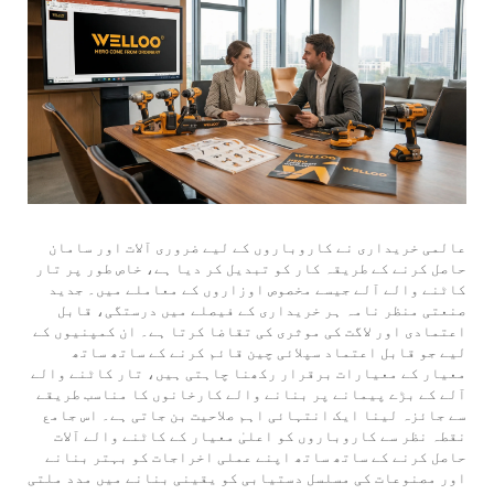
عالمی خریداری نے کاروباروں کے لیے ضروری آلات اور سامان
حاصل کرنے کے طریقہ کار کو تبدیل کر دیا ہے، خاص طور پر تار
کاٹنے والے آلے جیسے مخصوص اوزاروں کے معاملے میں۔ جدید
صنعتی منظر نامہ ہر خریداری کے فیصلے میں درستگی، قابل
اعتمادی اور لاگت کی موثری کی تقاضا کرتا ہے۔ ان کمپنیوں کے
لیے جو قابل اعتماد سپلائی چین قائم کرنے کے ساتھ ساتھ
معیار کے معیارات برقرار رکھنا چاہتی ہیں، تار کاٹنے والے
آلے کے بڑے پیمانے پر بنانے والے کارخانوں کا مناسب طریقے
سے جائزہ لینا ایک انتہائی اہم صلاحیت بن جاتی ہے۔ اس جامع
نقطہ نظر سے کاروباروں کو اعلیٰ معیار کے کاٹنے والے آلات
حاصل کرنے کے ساتھ ساتھ اپنے عملی اخراجات کو بہتر بنانے
اور مصنوعات کی مسلسل دستیابی کو یقینی بنانے میں مدد ملتی