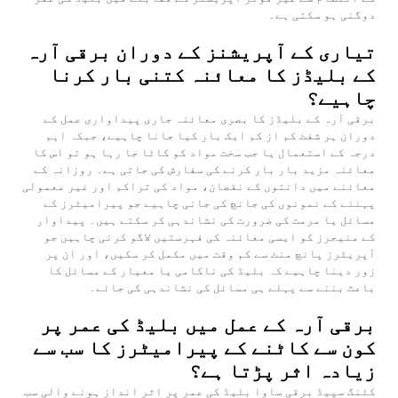
دوگنی ہو سکتی ہے۔
تیاری کے آپریشنز کے دوران برقی آرہ
کے بلیڈز کا معائنہ کتنی بار کرنا
چاہیے؟
برقی آرہ کے بلیڈز کا بصری معائنہ جاری پیداواری عمل کے
دوران ہر شفٹ کم از کم ایک بار کیا جانا چاہیے، جبکہ اہم
درجہ کے استعمال یا جب سخت مواد کو کاٹا جا رہا ہو تو اس کا
معائنہ مزید بار بار کرنے کی سفارش کی جاتی ہے۔ روزانہ کے
معائنے میں دانتوں کے نقصان، مواد کی تراکم اور غیر معمولی
پہننے کے نمونوں کی جانچ کی جانی چاہیے جو پیرامیٹرز کے
مسائل یا مرمت کی ضرورت کی نشاندہی کر سکتے ہیں۔ پیداوار
کے منیجرز کو ایسی معائنہ کی فہرستیں لاگو کرنی چاہیں جو
آپریٹرز پانچ منٹ سے کم وقت میں مکمل کر سکیں، اور ان پر
زور دینا چاہیے کہ بلیڈ کی ناکامی یا معیار کے مسائل کا
باعث بننے سے پہلے ہی مسائل کی نشاندہی کی جائے۔
برقی آرہ کے عمل میں بلیڈ کی عمر پر
کون سے کاٹنے کے پیرامیٹرز کا سب سے
زیادہ اثر پڑتا ہے؟
کٹنگ سپیڈ برقی ساوا بلیڈ کی عمر پر اثر انداز ہونے والی سب