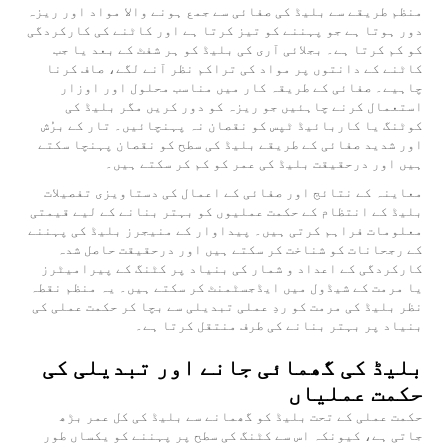
منظم طریقے سے بلیڈ کی صفائی سے جمع ہونے والا مواد اور ریزہ
دور ہوتا ہے جو پہننے کو تیز کرتا ہے اور کاٹنے کی کارکردگی
کو کم کرتا ہے۔ بجلائی آری کی بلیڈ کو ہر شفٹ کے بعد یا جب
کاٹنے کے دانتوں پر مواد کی تراکم نظر آنے لگے، صاف کرنا
چاہیے۔ صفائی کے طریقہ کار میں مناسب محلول اور اوزار
استعمال کرنے چاہئیں جو ریزہ کو دور کریں مگر بلیڈ کی
کوٹنگ یا کاربائیڈ ٹپس کو نقصان نہ پہنچائیں۔ تار کے برُش
اور شدید صفائی کے طریقے بلیڈ کی سطح کو نقصان پہنچا سکتے
ہیں اور درحقیقت بلیڈ کی عمر کو کم کر سکتے ہیں۔
معاینہ کے نتائج اور صفائی کے اعمال کی دستاویزی تفصیلات
بلیڈ کے انتظام کے حکمت عملیوں کو بہتر بنانے کے لیے قیمتی
معلومات فراہم کرتی ہیں۔ پیداوار کے منیجرز بلیڈ کی پہننے
کے رجحانات کو شناخت کر سکتے ہیں اور درحقیقت حاصل شدہ
کارکردگی کے اعداد و شمار کی بنیاد پر کٹنگ کے پیرامیٹرز
یا مرمت کے شیڈول میں ایڈجسٹمنٹ کر سکتے ہیں۔ یہ منظم نقطہ
نظر بلیڈ کی مرمت کو ردِ عملی تبدیلی سے بچا کر حکمت عملی کی
بنیاد پر بہتر بنانے کی طرف منتقل کرتا ہے۔
بلیڈ کی گھمائی جانے اور تبدیلی کی
حکمت عملیاں
حکمت عملی کے تحت بلیڈ کو گھمانے سے بلیڈ کی کل عمر بڑھ
جاتی ہے، کیونکہ اس سے کٹنگ کی سطح پر پہننے کو یکساں طور