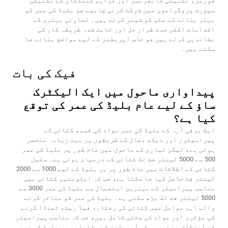
فورمز، تکنیکی کانفرنسز اور فراہم کنندگان کے تکنیکی
سپورٹ پروگراموں میں شرکت کرنی چاہیے جو بلیڈ کی عمر کو
بہتر بنانے کے علم کو شیئر کرتے ہیں۔ تعاونی بہتری کے
اقدامات اکثر جدت طراز حل اور ثابت شدہ طریقہ کار کی
نشاندہی کرتے ہیں جو خاص آپریشنز کے لیے موافق بنائے جا
سکتے ہیں۔
فیک کی بات
پیداواری ماحول میں ایک الیکٹرک
ساﺅ کے لیے عام بلیڈ کی عمر کی توقع
کیا ہے؟
ایک برقی آرہ کے بلیڈ کی عمر مواد کی قسم، کٹائی کے
پیرامیٹرز اور دیکھ بھال کے طریقوں پر بہت زیادہ منحصر
ہوتی ہے، لیکن تیاری کے ماحول میں عام طور پر بلیڈ کی عمر
500 سے 5000 لینئر فٹ تک کٹائی کے درمیان ہوتی ہے۔ سٹیل
کٹائی کے اطلاقات میں عام طور پر ہر بلیڈ کے لیے 1000 سے 2000
لینئر فٹ حاصل کیا جا سکتا ہے، جب کہ ایلومنیم کٹائی میں
مناسب پیرامیٹر کے بہترین استعمال سے بلیڈ کی عمر 3000 سے
5000 لینئر فٹ تک بڑھ سکتی ہے۔ بلیڈ کی عمر کو متاثر کرنے
والے اہم عوامل میں کٹائی کی رفتار، فیڈ ریٹ، ٹھنڈا کرنے
کی مؤثری اور مواد کی سختی شامل ہیں، جب کہ مناسب پیرامیٹر
کے انتظام سے غیر موثر آپریشنز کے مقابلے میں بلیڈ کی عمر