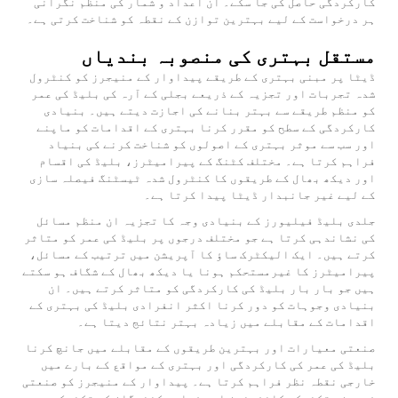
کارکردگی حاصل کی جا سکے۔ ان اعداد و شمار کی منظم نگرانی
ہر درخواست کے لیے بہترین توازن کے نقطہ کو شناخت کرتی ہے۔
مستقل بہتری کی منصوبہ بندیاں
ڈیٹا پر مبنی بہتری کے طریقے پیداوار کے منیجرز کو کنٹرول
شدہ تجربات اور تجزیہ کے ذریعے بجلی کے آرہ کی بلیڈ کی عمر
کو منظم طریقے سے بہتر بنانے کی اجازت دیتے ہیں۔ بنیادی
کارکردگی کے سطح کو مقرر کرنا بہتری کے اقدامات کو ماپنے
اور سب سے موثر بہتری کے اصولوں کو شناخت کرنے کی بنیاد
فراہم کرتا ہے۔ مختلف کٹنگ کے پیرامیٹرز، بلیڈ کی اقسام
اور دیکھ بھال کے طریقوں کا کنٹرول شدہ ٹیسٹنگ فیصلہ سازی
کے لیے غیر جانبدار ڈیٹا پیدا کرتا ہے۔
جلدی بلیڈ فیلیورز کے بنیادی وجہ کا تجزیہ ان منظم مسائل
کی نشاندہی کرتا ہے جو مختلف درجوں پر بلیڈ کی عمر کو متاثر
کرتے ہیں۔ ایک الیکٹرک ساﺅ کا آپریشن میں ترتیب کے مسائل،
پیرامیٹرز کا غیرمستحکم ہونا یا دیکھ بھال کے شگاف ہو سکتے
ہیں جو بار بار بلیڈ کی کارکردگی کو متاثر کرتے ہیں۔ ان
بنیادی وجوہات کو دور کرنا اکثر انفرادی بلیڈ کی بہتری کے
اقدامات کے مقابلے میں زیادہ بہتر نتائج دیتا ہے۔
صنعتی معیارات اور بہترین طریقوں کے مقابلے میں جانچ کرنا
بلیڈ کی عمر کی کارکردگی اور بہتری کے مواقع کے بارے میں
خارجی نقطہ نظر فراہم کرتا ہے۔ پیداوار کے منیجرز کو صنعتی