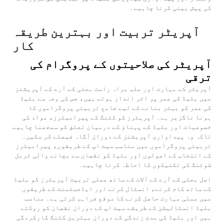
کی پیش بینی کرنا چاہیے۔
آپریٹر تربیت اور بہترین طریقہ
کار
آپریٹر کی صلاحیتوں کے پروگرام کی
ترقی
آپریٹر کے مہارت اور علم براہ راست بجلی کے آرے کے آپریشنز
میں بلیڈ کی عمر پر اثر انداز ہوتے ہیں، جس کی وجہ سے بلیڈ
کی عمر کو بہتر بنانے کے لیے جامع تربیتی پروگراموں کا
ہونا ناگزیر ہے۔ آپریٹرز کو کٹنگ کے پیرامیٹرز، مواد کی
خصوصیات اور بلیڈ کے پہناؤ کے درمیان تعلق کو سمجھنا چاہیے
تاکہ وہ پیداواری آپریشنز کے دوران آگاہ فیصلے کر سکیں۔
تربیتی پروگراموں میں مناسب سیٹ اپ کے طریقوں، پیرامیٹرز
کے انتخاب کے اصولوں اور بلیڈ کو نقصان سے بچانے والی ٹربل
شوٹنگ کی تکنیکوں کا احاطہ کرنا چاہیے۔
اصل بجلی کے آرے کے آلات کے ساتھ عملی تربیت آپریٹرز کو بلیڈ
کے ساتھ کام کرنے، انسٹال کرنے اور ایڈجسٹمنٹ کے طریقوں
میں عملی مہارت حاصل کرنے کا موقع فراہم کرتی ہے۔ مناسب
بلیڈ انسٹالیشن کے طریقے سیٹ اپ کے دوران نقصان کو روکتے
ہیں اور بلیڈ کی مدتِ زندگی کے دوران بہترین کٹنگ کارکردگی