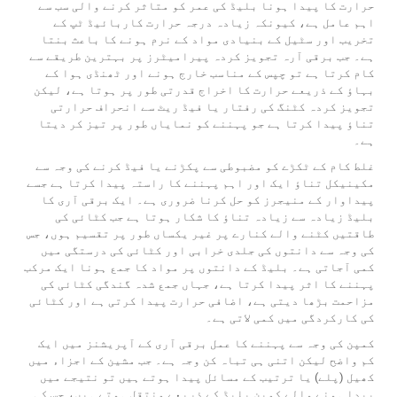
حرارت کا پیدا ہونا بلیڈ کی عمر کو متاثر کرنے والی سب سے
اہم عامل ہے، کیونکہ زیادہ درجہ حرارت کاربائیڈ ٹپ کے
تخریب اور سٹیل کے بنیادی مواد کے نرم ہونے کا باعث بنتا
ہے۔ جب برقی آرہ تجویز کردہ پیرامیٹرز پر بہترین طریقے سے
کام کرتا ہے تو چپس کے مناسب خارج ہونے اور ٹھنڈی ہوا کے
بہاؤ کے ذریعے حرارت کا اخراج قدرتی طور پر ہوتا ہے، لیکن
تجویز کردہ کٹنگ کی رفتار یا فیڈ ریٹ سے انحراف حرارتی
تناؤ پیدا کرتا ہے جو پہننے کو نمایاں طور پر تیز کر دیتا
ہے۔
غلط کام کے ٹکڑے کو مضبوطی سے پکڑنے یا فیڈ کرنے کی وجہ سے
مکینیکل تناؤ ایک اور اہم پہننے کا راستہ پیدا کرتا ہے جسے
پیداوار کے منیجرز کو حل کرنا ضروری ہے۔ ایک برقی آری کا
بلیڈ زیادہ سے زیادہ تناؤ کا شکار ہوتا ہے جب کٹائی کی
طاقتیں کٹنے والے کنارے پر غیر یکساں طور پر تقسیم ہوں، جس
کی وجہ سے دانتوں کی جلدی خرابی اور کٹائی کی درستگی میں
کمی آجاتی ہے۔ بلیڈ کے دانتوں پر مواد کا جمع ہونا ایک مرکب
پہننے کا اثر پیدا کرتا ہے، جہاں جمع شدہ گندگی کٹائی کی
مزاحمت بڑھا دیتی ہے، اضافی حرارت پیدا کرتی ہے اور کٹائی
کی کارکردگی میں کمی لاتی ہے۔
کمپن کی وجہ سے پہننے کا عمل برقی آری کے آپریشنز میں ایک
کم واضح لیکن اتنی ہی تباہ کن وجہ ہے۔ جب مشین کے اجزاء میں
کھیل (پلے) یا ترتیب کے مسائل پیدا ہوتے ہیں تو نتیجے میں
پیدا ہونے والے کمپن بلیڈ کے ذریعے منتقل ہوتے ہیں، جس کی