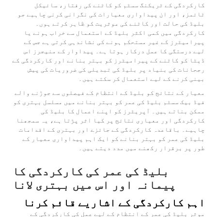
کارکردگی کے ٹریکنگ سسٹم کو کاٹنے کی رفتار، سائیکل
ٹائمز، اور ان پیداواری معیارات کی نگرانی کرنی چاہیے جو
بلیڈ کی حالت اور کاٹنے کی موثریت کو ظاہر کرتے ہوں۔
کارکردگی میں کمی اکثر بلیڈ کے استعمال سے خراب ہونے یا
پیرامیٹرز کے غیر مستحکم ہونے کی نشاندہی کرتی ہے جس کے
لیے درستگی کا عمل درکار ہوتا ہے۔ پیداوار کے منیجرز اس
ڈیٹا کو کاٹنے کے پیرامیٹرز کو بہتر بنانے اور کارکردگی کے
رجحانات کی بنیاد پر بلیڈ کی تبدیلی کی ضروریات کی پیش
بینی کرنے کے لیے استعمال کر سکتے ہیں۔
معیار کے نتائج کو بلیڈ کے انتظام کے فیصلوں سے جوڑنے والے
فیڈ بیک سسٹم بلیڈ کی عمر کو بہتر بنانے میں مسلسل بہتری کو
ممکن بناتے ہیں۔ آپریٹرز کو اپنے اعمال کا بلیڈ کی
کارکردگی اور معیاری نتائج پر کیا اثر پڑتا ہے، یہ سمجھنا
چاہیے۔ باقاعدہ کارکردگی کے جائزے اور بہتری کے اقدامات
بلیڈ کی عمر کو بہتر بنانے کو ایک اہم پیداواری معیار کے
طور پر برقرار رکھنے میں مدد دیتے ہیں۔
بلیڈ کی عمر کی کارکردگی کا
پیمانہ اور اس میں بہتری لانا
اہم کارکردگی کے اشاریے قائم کرنا
موثر بلیڈ کی عمر کے انتظام کے لیے عمل کی کارکردگی کے