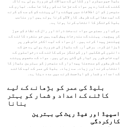
بلیڈ جیومیٹری اور کٹائی کے سیالات کی ضرورت ہوتی ہے تاکہ
کٹنے کے کنارے پر مواد کے جڑ جانے کو روکا جا سکے۔ تیاری کے
منیجرز کو ان اطلاقات میں چپکنے والی پہننے کو کم سے کم کرنے
کے لیے صفائی کے طریقہ کار لاگو کرنا ہوتے ہیں اور مناسب
بلیڈ کوٹنگز کا انتخاب کرنا ہوتا ہے۔
مرکب اور مصنوعی مواد نے سخت ذرات اور رال کے نظام کو جوڑ
کر پیچیدہ پہننے کے مندرجات پیش کیے ہیں جو منفرد کاٹنے کے
چیلنجز پیدا کرتے ہیں۔ ان مواد کے لیے اکثر خاص طور پر
ڈیزائن کردہ برقی آرہ کے بلیڈز کی ضرورت ہوتی ہے جن کے
دانتوں کی شکلیں اور کوٹنگز مرکب کاٹنے کے درخواستوں کے
لیے خاص طور پر تیار کی گئی ہوتی ہیں۔ مواد کے مخصوص پہننے
کے طریقوں کو سمجھنا پیداوار کے منیجرز کو بہترین بلیڈز کا
انتخاب کرنے اور زیادہ سے زیادہ بلیڈ کی عمر کے لیے کاٹنے
کے اعداد و شمار کو ایڈجسٹ کرنے میں مدد دیتا ہے۔
بلیڈ کی عمر کو بڑھانے کے لیے
کاٹنے کے اعداد و شمار کو بہتر
بنانا
اسپیڈ اور فیڈ ریٹ کی بہترین
کارکردگی