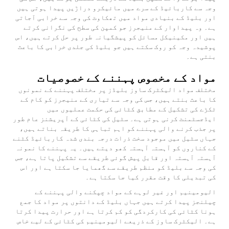
وجہ سے کاربائیڈ کے سرے میں مائیکرو دراڑیں پیدا ہوتی ہیں
اور بلیڈ کے بنیادی مواد میں تھکاوٹ کی وجہ سے خرابی آجاتی
ہے۔ وہ پیداوار کے منیجرز جو کمپن کی سطح کی نگرانی کرتے
ہیں اور مکینیکل مسائل کو پیشگیانہ طور پر حل کرتے ہیں، اس
پوشیدہ وجہ کو روک سکتے ہیں جو بلیڈ کی جلدی خرابی کا باعث
بنتی ہے۔
مواد کے مخصوص پہننے کے خصوصیات
مختلف مواد الیکٹرک ساوز بلیڈز پر مختلف پہننے کے نمونوں
کا باعث بنتے ہیں، جس کی وجہ سے تیاری کے منیجرز کو کام کے
ٹکڑے کی تشکیل کے مطابق کٹائی کی حکمت عملیوں میں
ایڈجسٹمنٹ کرنی ہوتی ہے۔ سٹیل کی کٹائی کے آپریشنز عام طور
پر جذب کرنے والی پہننے کو اہم تباہی کا طریقہ بناتے ہیں،
جہاں سٹیل میں موجود سخت ذرات درجہ بندی شدہ کاربائیڈ کٹنے
کے کناروں کو آہستہ آہستہ کھو دیتے ہیں۔ یہ پہننے کا نمونہ
آہستہ آہستہ اور قابل پیش گوئی طریقے سے تشکیل پاتا ہے، جس
کی وجہ سے بلیڈ کو منظم طریقے سے گھمایا جا سکتا ہے اور اس
کی تبدیلی کا وقت مقرر کیا جا سکتا ہے۔
الیومینیم اور غیر لوہے کے مواد چپکنے والی پہننے کے
چیلنجز پیدا کرتے ہیں جہاں بلیڈ کے دانتوں پر مواد کا جمع
ہونا کٹائی کی کارکردگی کو کم کرتا ہے اور حرارت پیدا کرتا
ہے۔ الیکٹرک ساوز کے ذریعے الیومینیم کی کٹائی کے لیے خاص