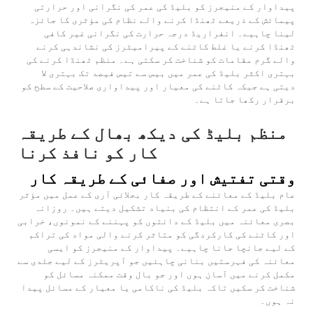
پیداوار کے منیجرز کو بلیڈ کی عمر کی نگرانی اور حرارتی
پیمائش کے ذریعے ٹھنڈا کرنے والے نظام کی مؤثری کا جائزہ
لینا چاہیے۔ انفراریڈ درجہ حرارت کی نگرانی غیر کافی
ٹھنڈا کرنے یا غلط کاٹنے کے پیرامیٹرز کی نشاندہی کرنے
والے گرم مقامات کو شناخت کر سکتی ہے۔ منظم ٹھنڈا کرنے کی
بہتری اکثر بلیڈ کی عمر میں بیس سے تیس فیصد تک بہتری لا
دیتی ہے جبکہ کاٹنے کی معیار اور پیداواری صلاحیت کے سطح کو
برقرار رکھا جاتا ہے۔
منظم بلیڈ کی دیکھ بھال کے طریقہ
کار کو نافذ کرنا
وقتی تفتیش اور صفائی کے طریقہ کار
عام بلیڈ کے معائنے کے طریقہ کار بجلائی آری کے عمل میں مؤثر
بلیڈ کی عمر کے انتظام کی بنیاد تشکیل دیتے ہیں۔ روزانہ
بصری معائنہ میں بلیڈ کے دانتوں کو پہننے کے نمونوں، خرابی
اور کاٹنے کی کارکردگی کو متاثر کرنے والی مواد کی تراکم
کے لیے جانچا جانا چاہیے۔ پیداوار کے منیجرز کو ایسی
معائنہ کی فہرستیں بنانی چاہئیں جو آپریٹرز کے لیے جلدی سے
مکمل کرنے میں آسان ہوں اور جو بال وقت ممکنہ مسائل کو
شناخت کر سکیں تاکہ بلیڈ کی ناکامی یا معیار کے مسائل پیدا
نہ ہوں۔