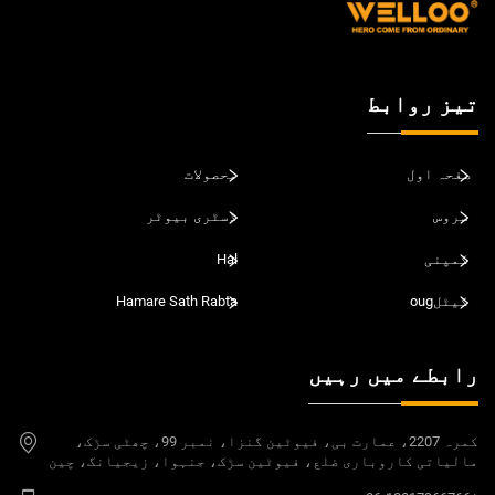
تیز روابط
صفحہ اول
محصولات
سروس
ڈسٹری بیوٹر
کمپنی
Hal
کیٹلoug
Hamare Sath Rabta
رابطے میں رہیں
کمرہ 2207، عمارت بی، فیوٹین گنزا، نمبر 99، چھٹی سڑک،
مالیاتی کاروباری ضلع، فیوٹین سڑک، جنہوا، زیجیانگ، چین