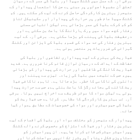
برقی آرہ کے عمل میں کٹنگ سپیڈ اور بلیڈ کی عمر کے درمیان
تعلق اُن مضبوط اصولوں پر مبنی ہے جن کا استعمال پیداوار کے
منیجرز بہترین کارکردگی حاصل کرنے کے لیے کر سکتے ہیں۔ کم
کٹنگ سپیڈ عام طور پر حرارت کی پیداوار اور مکینیکل تناؤ
کو کم کرکے بلیڈ کی عمر بڑھاتی ہے، لیکن انتہائی سستی
رفتار کچھ مواد میں ورک ہارڈننگ کا باعث بن سکتی ہے اور
درحقیقت بلیڈ کی پہننے کو بڑھا سکتی ہے۔ برقی آرہ کے لیے
بہترین رفتار کی حد مواد کی قسم، بلیڈ کی ڈیزائن اور کٹنگ
گہرائی کی ضروریات پر منحصر ہوتی ہے۔
فیڈ ریٹ کی بہتری کے لیے پیداواری تقاضوں اور بلیڈ کی
حفاظت کے اہداف کے درمیان توازن قائم کرنا ضروری ہے۔ شدید
فیڈ ریٹ کاٹنگ کی طاقتیں اور حرارت کی پیداوار کو بڑھاتی
ہیں، جس کے نتیجے میں بلیڈ کی زیادہ تیزی سے پہننے اور
دانتوں کی ناکامی کا خطرہ بڑھ جاتا ہے۔ تاہم، ناکافی فیڈ
ریٹ کاٹنے کی بجائے رگڑ کا باعث بنتی ہے، جس سے حرارت پیدا
ہوتی ہے لیکن مواد کا موثر طریقے سے اخراج نہیں ہوتا۔ برقی
آرہ تب بہترین کارکردگی کا مظاہرہ کرتا ہے جب فیڈ ریٹ کو
بلیڈ کی جیومیٹری اور مواد کی خصوصیات کے مطابق ہموار کیا
جائے۔
پیداوار کے منیجرز کو مختلف مواد اور بلیڈ کی اقسام کے لیے
بہترین رفتار اور فیڈ کے امتزاج کو مخصوص کرنے والے کٹنگ
پیرامیٹر میٹرکس قائم کرنا چاہیے۔ ان پیرامیٹرز کو
دستاویزی شکل دینا، آپریٹرز تک انہیں مواصلت کرنا اور