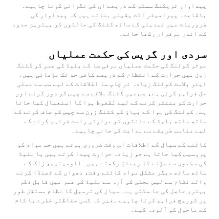
پیداوار ٹریکنگ سسٹم کے ذریعے ان کی نگرانی کرنا چاہیے۔
باقاعدہ پیرامیٹر آڈٹ یقینی بناتے ہیں کہ پیداوار کی
ضروریات میں تبدیلی کے ساتھ کٹنگ کی حالتوں کو بہترین حدود
کے اندر برقرار رکھا جائے۔
سردی اور گریس کی حکمت عملیاں
موثر کولنگ کی حکمت عملیاں برقی سا کے بلیڈ کی عمر کو کٹنگ
زون میں حرارت کے انتظام کے ذریعے کافی حد تک بڑھاتی ہیں۔
ایئر بلاسٹ کولنگ زیادہ تر چاپ سا اطلاقات کے لیے سب سے عملی
حل فراہم کرتی ہے، جس میں کٹنگ علاقے سے چپس کو دور کرنے اور
حرارت کو منتشر کرنے کے لیے مُضَغوط ہوا کا استعمال کیا جاتا
ہے۔ کولنگ کی ہوا کے بہاؤ کو کٹنگ زون سے چپس کو صاف کرنے کے
ساتھ ساتھ بلیڈ کے دانتوں کو حرارتی راحت فراہم کرنے کے
لیے مناسب طریقے سے ہدایت کی جانی چاہیے۔
کاٹنے کے سیال کے اطلاقات اس وقت ضروری ہوتے ہیں جب مواد کو
پروسیس کیا جاتا ہے جو زیادہ حرارت پیدا کرتے ہیں یا بلیڈ
کی سطحوں سے جڑنے کا رجحان رکھتے ہیں۔ الومینیم، زنک کے
ساتھ ساتھ دیگر مشکل مواد کاٹتے وقت، دھواں کے ٹھنڈا کرنے
والے نظام سے لیس بجلی کی آرہ سے بلیڈ کی عمر میں قابلِ ذکر
بہتری حاصل کی جا سکتی ہے۔ سیال کی ترسیل کا نظام مستقل طور
پر کوریج فراہم کرنا چاہیے بغیر کہ کسی حفاظتی خطرے یا کام
کے ماحول کو آلودہ کیے۔