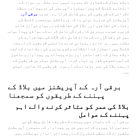
دیکھ بھال کے شیڈول تک محدود نہیں ہے، بلکہ یہ مواد کے
انتخاب، کٹنگ کے پیرامیٹرز، آپریٹر کی تربیت اور منظم
نگرانی کے طریقوں کو بھی شامل کرتا ہے۔ جدید
برقی آرہ
آپریشنز کی ضرورت ہوتی ہے کہ پروڈکشن مینیجرز کٹنگ کی
رفتار کی تقاضوں اور بلاڈ کی حفاظت کے درمیان توازن قائم
کریں، جس سے بہترین کارکردگی حاصل کرنے کے مواقع پیدا ہوتے
ہیں جو وقت گزرنے کے ساتھ قابلِ ذکر لاگت کی بچت فراہم کر
سکتے ہیں۔ یہ جامع رہنمائی جدید سائنسی طریقوں کے ذریعے
کٹنگ پیرامیٹرز کے انتظام، وقوع پذیری کی روک تھام کے لیے
دیکھ بھال کے اقدامات، اور بڑے پیمانے پر پیداواری ماحول
کے لیے خصوصی طور پر تیار کردہ آپریشنل بہترین طریقوں کے
ذریعے بلاڈ کی عمر بڑھانے کے آزمودہ طریقوں کا جائزہ لیتی
ہے۔
برقی آرہ کے آپریشنز میں بلاڈ کے
پہننے کے طریقوں کو سمجھنا
بلاڈ کی عمر کو متاثر کرنے والے اہم
پہننے کے عوامل
برقی آرہ کے بلیڈز میں پہننے کے طریقے قابلِ پیش گوئی
نمونوں کا پیروی کرتے ہیں جن پر پیداوار کے منیجرز آپریشنل
متغیرات کے منظم کنٹرول کے ذریعے اثر انداز ہو سکتے ہیں۔