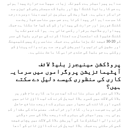
سے اہم پیرامیٹر ہے، کیونکہ زیادہ سپیڈ سے حرارت پیدا ہوتی
ہے جو کاربائیڈ کٹنگ ایج اور بلیڈ کے سبسٹریٹس کو تیزی سے
خراب کر دیتی ہے۔ فیڈ ریٹ کی بہترین ترتیب دینا دوسرے درجے
کا سب سے اہم اثر پیدا کرتا ہے، جس میں مناسب فیڈ ریٹ سے
کٹنگ فورسز اور حرارت کی پیداوار کو کم کیا جا سکتا ہے جبکہ
پیداواری صلاحیت برقرار رکھی جاتی ہے۔ ہوا کے جھونکے یا
کٹنگ فلیوڈ کے استعمال سے ٹھنڈا کرنے کی موثری بلیڈ کی عمر
کو 20-30 فیصد تک بڑھا سکتی ہے، جبکہ مناسب ورک پیس کلیمپنگ
اور مشین کی ترتیب وائبریشن کی وجہ سے ہونے والے پہناؤ کو
روکتی ہے جو بلیڈ کی جلدی خرابی کا باعث بنتی ہے۔
پروڈکشن مینیجرز بلیڈ لائف
آپٹیمائزیشن پروگراموں میں سرمایہ
کاری کی منظوری کیسے دلیل دے سکتے
ہیں؟
بلاڈ کی عمر کو بہتر بنانے کے لیے سرمایہ کاری عام طور پر
بلاڈ کی لاگت میں کمی، بلاڈ تبدیل کرنے کے لیے ڈاؤن ٹائم میں
کمی، اور کاٹنے کی معیار میں بہتری کے ذریعے منافع حاصل
کرتی ہے جس سے دوبارہ کام اور خراب شدہ مصنوعات کی مقدار کم
ہوتی ہے۔ پیرامیٹر کی بہتری کے ذریعے بلاڈ کی عمر دوگنی
کرنے والی الیکٹرک سا کی آپریشن بلاڈ کی لاگت میں پچاس فیصد
کمی کر سکتی ہے جبکہ بلاڈ تبدیل کرنے کے ڈاؤن ٹائم کو آدھا