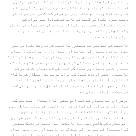
پر تقسیم کیا جاتا ہے۔ ایک الیکٹرک ساﺅ کا بلیڈ جو ایک ہی
قسم کے مواد کو بار بار کاٹتا ہے، اس میں غیر یکساں پہننے
کے رجحانات پیدا ہو سکتے ہیں جو مؤثر کٹنگ کی عمر کو کم کر
دیتے ہیں۔ بلیڈ کی گھمائی جانے کے شیڈول میں مواد کی
اقسام، کٹنگ کے حجم اور بلیڈ کی پہننے کی خصوصیات کو مدنظر
رکھنا چاہیے تاکہ ہر بلیڈ کے استعمال کو زیادہ سے زیادہ
بہتر بنایا جا سکے۔
ٹائمِنگ کی تبدیلی کے فیصلوں کا تعین کرتے وقت بْلیڈ کی عمر
میں اضافہ، معیار کی حفاظت اور پیداواری اہداف کے درمیان
توازن قائم کرنا ضروری ہوتا ہے۔ پیداوار کے منیجرز کو کٹنگ
کے معیار، ابعادی درستگی کی ضروریات اور سطحی ختم کرنے کے
معیارات کی بنیاد پر بْلیڈ کی تبدیلی کے معیارات طے کرنے
چاہئیں۔ اکثر اوقات بْلیڈ کے خراب ہونے تک انتظار کرنا کام
کے ٹکڑوں کو نقصان پہنچانے اور پیداواری تاخیر کا باعث
بنتا ہے جو بْلیڈ کے لمبے عرصے تک استعمال سے ہونے والی لاگت
کی بچت سے زیادہ ہوتی ہے۔
برقی آرہ کے بْلیڈز کے لیے انوینٹری کا انتظام، تبدیلی کے
شیڈول کو خریداری کے لیڈ ٹائم اور ذخیرہ کرنے کے تناظر میں
ہم آہنگ کرنے کا تقاضا کرتا ہے۔ مناسب بْلیڈ انوینٹری
برقرار رکھنا پیداواری تاخیر کو روکتا ہے جبکہ غیر ضروری
انوینٹری کی لاگتوں سے بچا جا سکتا ہے۔ بْلیڈ ٹریکنگ سسٹمز
کو استعمال کے نمونوں کو نوٹ کرنا چاہیے اور تاریخی اعداد
و شمار اور پیداواری شیڈول کی بنیاد پر تبدیلی کی ضروریات