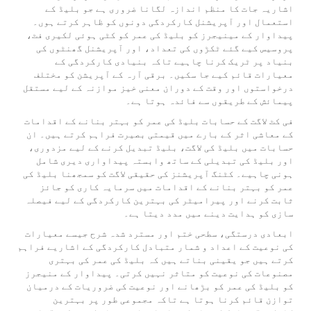
اشاریہ جات کا منظم اندازہ لگانا ضروری ہے جو بلیڈ کے
استعمال اور آپریشنل کارکردگی دونوں کو ظاہر کرتے ہوں۔
پیداوار کے مینیجرز کو بلیڈ کی عمر کو کٹی ہوئی لکیری فٹ،
پروسیس کیے گئے ٹکڑوں کی تعداد، اور آپریشنل گھنٹوں کی
بنیاد پر ٹریک کرنا چاہیے تاکہ بنیادی کارکردگی کے
معیارات قائم کیے جا سکیں۔ برقی آرہ کے آپریشن کو مختلف
درخواستوں اور وقت کے دوران معنی خیز موازنہ کے لیے مستقل
پیمائش کے طریقوں سے فائدہ ہوتا ہے۔
فی کٹ لاگت کے حسابات بلیڈ کی عمر کو بہتر بنانے کے اقدامات
کے معاشی اثر کے بارے میں قیمتی بصیرت فراہم کرتے ہیں۔ ان
حسابات میں بلیڈ کی لاگت، بلیڈ تبدیل کرنے کے لیے مزدوری،
اور بلیڈ کی تبدیلی کے ساتھ وابستہ پیداواری دیری شامل
ہونی چاہیے۔ کٹنگ آپریشنز کی حقیقی لاگت کو سمجھنا بلیڈ کی
عمر کو بہتر بنانے کے اقدامات میں سرمایہ کاری کو جائز
ثابت کرنے اور پیرامیٹر کی بہترین کارکردگی کے لیے فیصلہ
سازی کو ہدایت دینے میں مدد دیتا ہے۔
ابعادی درستگی، سطحی ختم اور مسترد شدہ شرح جیسے معیارات
کی نوعیت کے اعداد و شمار متبادل کارکردگی کے اشاریے فراہم
کرتے ہیں جو یقینی بناتے ہیں کہ بلیڈ کی عمر کی بہتری
مصنوعات کی نوعیت کو متاثر نہیں کرتی۔ پیداوار کے منیجرز
کو بلیڈ کی عمر کو بڑھانے اور نوعیت کی ضروریات کے درمیان
توازن قائم کرنا ہوتا ہے تاکہ مجموعی طور پر بہترین