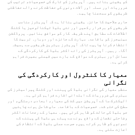
کو یقینی بناتے ہیں۔ آپریٹرز کو ٹارک کی خصوصیات، ترتیب کی
ضروریات اور عملہ اور آلات دونوں کی حفاظت کرنے والے حفاظتی
طریقوں کو سمجھنا چاہیے۔
جاری صلاحیت کا جائزہ یقینی بناتا ہے کہ آپریٹرز مناسب
طریقوں کو برقرار رکھیں اور نئی بلیڈ ٹیکنالوجیز یا کٹنگ
اطلاقات کے مطابق اپنے طریقہ کار کو موافق بنائیں۔ پروڈکشن
مینیجرز کو باقاعدہ مہارت کے جائزے اور دوبارہ تربیت کا
انتظام کرنا چاہیے تاکہ آپریٹرز بہترین طریقوں سے ہمیشہ
آگاہ رہیں۔ آپریٹرز کی رائے اکثر بلیڈ کی کارکردگی کے
مسائل اور بہتری کے مواقع کے بارے میں قیمتی بصیرت فراہم
کرتی ہے۔
معیار کا کنٹرول اور کارکردگی کی
نگرانی
منظم معیار کی نگرانی بلیڈ کی پہننے اور کٹنگ پیرامیٹرز کی
بہتری کی ضروریات کے ابتدائی اشارے فراہم کرتی ہے۔
الیکٹرک سا کے آپریشن میں کٹ کی معیار، ابعادی درستگی، اور
سطح کی ختم شدہ خصوصیات کے باقاعدہ ماپ شامل ہونے چاہئیں
جو بلیڈ کی حالت کو ظاہر کرتی ہیں۔ معیار کے رجحانات اکثر
وضاحتی نقصان کے واقع ہونے سے پہلے ہی بلیڈ کی پہننے کے
نمونوں کو ظاہر کرتے ہیں، جس سے عملی بلیڈ کے انتظام کی
اجازت ملتی ہے۔