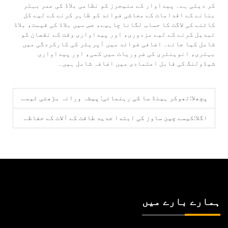
کر دیتی ہے۔ پیداوار کے منیجرز کو نظامی بلاڈ کی عمر بہتر
بنانے کے اقدامات کے معاشی فوائد کو ظاہر کرنے کے لیے کل
کاٹنے کی لاگت کا حساب لگانا چاہیے، جس میں بلاڈ کی قیمت، بلاڈ
تبدیل کرنے کے لیے مزدوری، اور پیداواری وقت کے نقصان کو
شامل کیا جائے۔ اضافی فوائد میں آپریٹر کی کارکردگی میں
بہتری، انوینٹری کی ضروریات میں کمی، اور پیداواری
شیڈولنگ کی قابل اعتمادی میں اضافہ شامل ہیں۔
پچھلا:
تھوکر ہینڈ سا کی رہنمائی: پیشہ ورانہ بڑھئی ٹیموں کے لیے ٹی پی آئی معیارات
اگلا:
کیسے چین ساوز کی ابتدا جدید طاقت کے آلات کے حفاظتی ضوابط کو متاثر کرتی ہے
ہمارے بارے میں