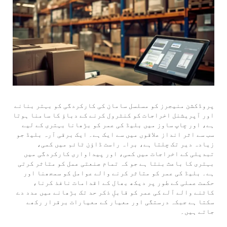
پروڈکشن منیجرز کو مسلسل سامان کی کارکردگی کو بہتر بنانے
اور آپریشنل اخراجات کو کنٹرول کرنے کے دباؤ کا سامنا ہوتا
ہے، اور چاپ ساوز میں بلیڈ کی عمر کو بڑھانا بہتری کے لیے
سب سے اثر انداز علاقوں میں سے ایک ہے۔ ایک
برقی آرہ
بلیڈ جو
زیادہ دیر تک چلتا ہے، براہ راست ڈاؤن ٹائم میں کمی،
تبدیلی کے اخراجات میں کمی، اور پیداواری کارکردگی میں
بہتری کا باعث بنتا ہے جو کہ تمام صنعتی عمل کو متاثر کرتی
ہے۔ بلیڈ کی عمر کو متاثر کرنے والے عوامل کو سمجھنا اور
حکمت عملی کے طور پر دیکھ بھال کے اقدامات نافذ کرنا،
کاٹنے والے آلے کی عمر کو قابلِ ذکر حد تک بڑھانے میں مدد دے
سکتا ہے جبکہ درستگی اور معیار کے معیارات برقرار رکھے
جاتے ہیں۔