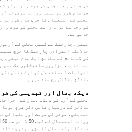
کی جاتی ہے۔ بجلی کی صرف وار موٹر کے
بجلی کے استعمال کا خرچ عام طور پر م
کی وجہ سے براہ راست بجلی کی صرف وار
جاتی ہے۔
بیٹری چارجنگ بے کیبل بجلی کے آرہوں 
حالانکہ انفرادی چارجنگ کا خرچ نسبتا
ہے۔ تاہم، ہزاروں سائیکلوں تک جمع ہ
اخراجات کے ساتھ مل کر ایک قابلِ ذکر 
ماڈلز بالکل بچ جاتے ہیں۔
دیکھ بھال اور تبدیلی کی ضر
بجلی کے آرہ کی دیکھ بھال کے اخراجات
ماڈلز کے درمیان قابلِ ذکر فرق ہوتا ہ
تبدیلی، موٹر کی مرمت اور بلیڈ کی تب
مہنگا دیکھ بھال کا جزو بیٹری نظام ک