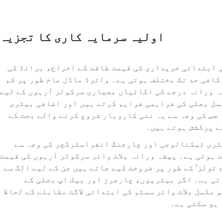
اولیہ سرمایہ کاری کا تجزیہ
ی ابتدائی خریداری کی قیمت طاقت کے اخراج، برانڈ کی
افی حد تک مختلف ہوتی ہے۔ وائرڈ ماڈل عام طور پر کم
ہ ورانہ درجے کی اکائیاں معیاری سرکولر آرہوں کے لیے
 آلات مسلسل بجلی کی فراہمی فراہم کرتے ہیں اور اضافی بیٹری
جس کی وجہ سے یہ نئی کاروبار شروع کرنے والے بجٹ کے
ے پرکشش ہوتے ہیں۔
یٹری ٹیکنالوجی اور چارجنگ انفراسٹرکچر کی وجہ سے
ہوتی ہے۔ پیشہ ورانہ بلاٹ وائر سرکولر آرہوں کی قیمت
اکثر 'برے ٹولز' کے طور پر فروخت کیے جاتے ہیں جن کے لیے الگ سے
تی ہے۔ اگر بیٹریوں، چارجرز اور بیک اپ بجلی کے
و مکمل بلاٹ وائر سسٹم کی ابتدائی لاگت مقابلے کے لحاظ