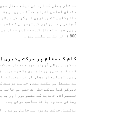
بے تار بجلی کے آرہ کی دیکھ بھال میں
سائیکلوں تک بہترین کارکردگی برقرار 
آ جاتی ہے۔ بیٹری کی تبدیلی کے اخراج
800 ڈالر تک ہو سکتے ہیں۔
کام کے مقام پر حرکت پذیری ا
بلاکیبل برقی آریاں غیر معمولی حرکت 
کے مقامات پر پیداواری صلاحیت میں اض
ہیں۔ ٹھیکیدار بجلی کی توسیعی کیبلز
سے منتقل ہو سکتے ہیں، جس سے تربیت کا
ٹھوکر کھانے کے خطرات ختم ہو جاتے ہی
تعمیرات، تجدید کے منصوبوں اور باہر
رسائی محدود یا نامناسب ہوتی ہے۔
بلاکیبل حرکت پذیری سے حاصل ہونے وال