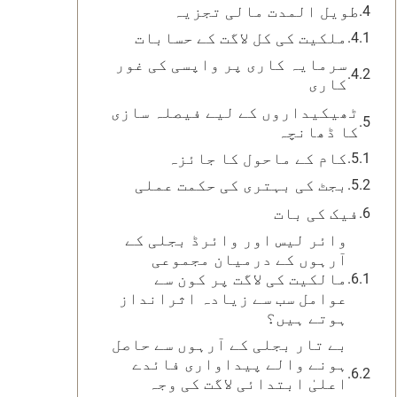
طویل المدت مالی تجزیہ
ملکیت کی کل لاگت کے حسابات
سرمایہ کاری پر واپسی کی غور
کاری
ٹھیکیداروں کے لیے فیصلہ سازی
کا ڈھانچہ
کام کے ماحول کا جائزہ
بجٹ کی بہتری کی حکمت عملی
فیک کی بات
وائر لیس اور وائرڈ بجلی کے
آرہوں کے درمیان مجموعی
مالکیت کی لاگت پر کون سے
عوامل سب سے زیادہ اثرانداز
ہوتے ہیں؟
بے تار بجلی کے آرہوں سے حاصل
ہونے والے پیداواری فائدے
اعلیٰ ابتدائی لاگت کی وجہ