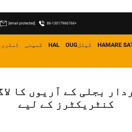
[email protected]
+86-13017966766
ما
HAMARE SA
کیٹلOUG
HAL
کمپنی
ڈسٹری 
ردار بجلی کے آریوں کا لا
کنٹریکٹرز کے لیے