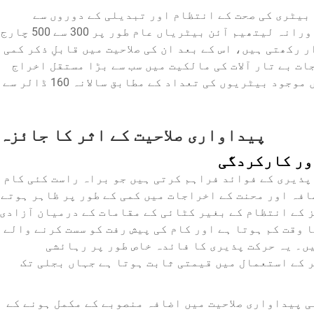
 بیٹری کی صحت کے انتظام اور تبدیلی کے دوروں سے
متعلق اضافی اخراجات آتے ہیں۔ پیشہ ورانہ لیتھیم آئن بیٹریاں عام طور پر 300 سے 500 چارج
رکھتی ہیں، اس کے بعد ان کی صلاحیت میں قابلِ ذکر کمی
ات بے تار آلات کی مالکیت میں سب سے بڑا مستقل اخراج
ہیں، جو استعمال کی شدت اور سسٹم میں موجود بیٹریوں کی تعداد کے مطابق سالانہ 160 ڈالر سے
پیداواری صلاحیت کے اثر کا جائزہ
ور کارکردگی
پذیری کے فوائد فراہم کرتی ہیں جو براہ راست کئی کام
افہ اور محنت کے اخراجات میں کمی کے طور پر ظاہر ہوتے
 کے انتظام کے بغیر کٹائی کے مقامات کے درمیان آزادی
 وقت کم ہوتا ہے اور کام کی پیش رفت کو سست کرنے والے
ں۔ یہ حرکت پذیری کا فائدہ خاص طور پر رہائشی
 کے استعمال میں قیمتی ثابت ہوتا ہے جہاں بجلی تک
ی پیداواری صلاحیت میں اضافہ منصوبے کے مکمل ہونے کے