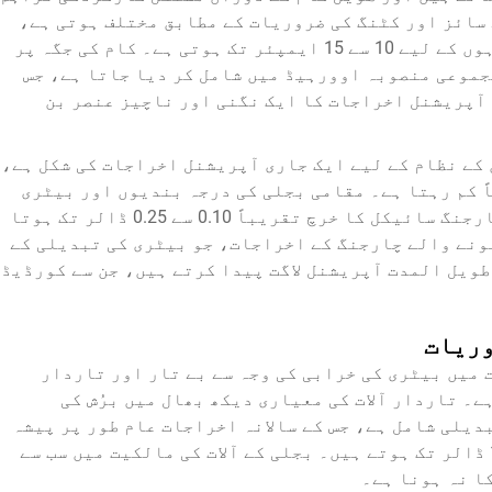
 سائز اور کٹنگ کی ضروریات کے مطابق مختلف ہوتی ہے،
جو عام طور پر پیشہ ورانہ سرکولر آرہوں کے لیے 10 سے 15 ایمپئر تک ہوتی ہے۔ کام کی جگہ پر
جموعی منصوبہ اوورہیڈ میں شامل کر دیا جاتا ہے، جس
 آپریشنل اخراجات کا ایک نگنی اور ناچیز عنصر بن
کے نظام کے لیے ایک جاری آپریشنل اخراجات کی شکل ہے،
ً کم رہتا ہے۔ مقامی بجلی کی درجہ بندیوں اور بیٹری
کی گنجائش کے مطابق ایک عام بیٹری چارجنگ سائیکل کا خرچ تقریباً 0.10 سے 0.25 ڈالر تک ہوتا
ونے والے چارجنگ کے اخراجات، جو بیٹری کی تبدیلی کے
طویل المدت آپریشنل لاگت پیدا کرتے ہیں، جن سے کورڈیڈ
وریات
 میں بیٹری کی خرابی کی وجہ سے بے تار اور تاردار
ے۔ تاردار آلات کی معیاری دیکھ بھال میں برُش کی
دیلی شامل ہے، جس کے سالانہ اخراجات عام طور پر پیشہ
ورانہ استعمال کے لیے 50 ڈالر سے 150 ڈالر تک ہوتے ہیں۔ بجلی کے آلات کی مالکیت میں سب سے
ا نہ ہونا ہے۔