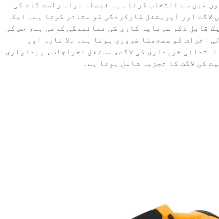
وں میں سے انتخاب کرنا۔ یہ فیصلہ براہ راست کام کی
 لاگت اور آپریشنل کارکردگی کو متاثر کرتا ہے۔ ایک
ک قابلِ ذکر سرمایہ کاری کی نمائندگی کرتی ہے، جس کی
ی اثرات کو سمجھنا ضروری ہوتا ہے۔ بلا تارہ اور
ابتدائی خریداری کی لاگت، مستقل اخراجات، پیداواری
یت کی لاگت کا تجزیہ شامل ہوتا ہے۔