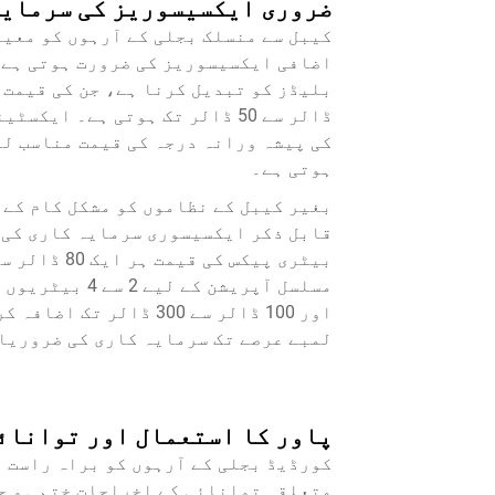
ضروری ایکسیسوریز کی سرمایہ
کیبل سے منسلک بجلی کے آرہوں کو معیا
ڈالر سے 50 ڈالر تک ہوتی ہے۔ 
ہوتی ہے۔
بغیر کیبل کے نظاموں کو مشکل کام کے 
قابل ذکر ایکسیسوری سرمایہ کاری کی 
مسلسل آپریشن ک
اور 100 ڈالر سے 300 ڈ
لمبے عرصے تک سرمایہ کاری کی ضروریات
پاور کا استعمال اور توانائ
کورڈیڈ بجلی کے آرہوں کو براہ راست ب
متعلقہ توانائی کے اخراجات ختم ہو ج