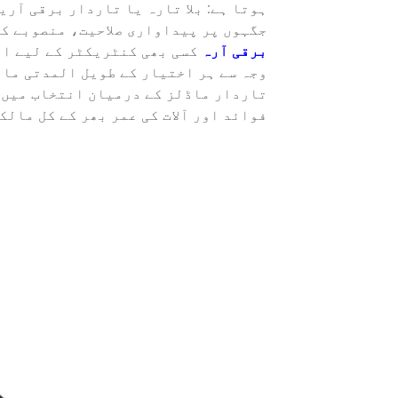
ہوتا ہے: بلا تارہ یا تاردار برقی آری
جگہوں پر پیداواری صلاحیت، منصوبے کی
برقی آرہ
کسی بھی کنٹریکٹر کے لیے ای
وجہ سے ہر اختیار کے طویل المدتی مال
تاردار ماڈلز کے درمیان انتخاب میں 
فوائد اور آلات کی عمر بھر کے کل مالک