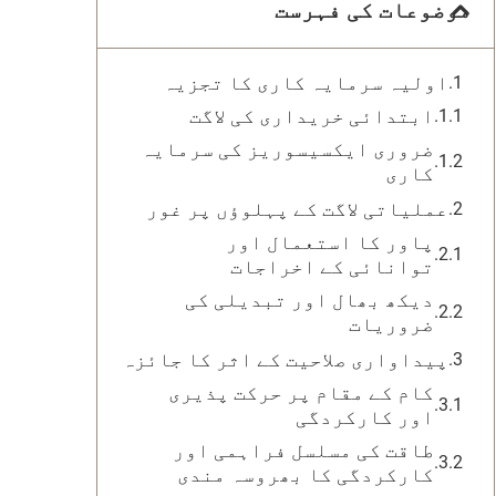
موضوعات کی فہرست
اولیہ سرمایہ کاری کا تجزیہ
ابتدائی خریداری کی لاگت
ضروری ایکسیسوریز کی سرمایہ
کاری
عملیاتی لاگت کے پہلوؤں پر غور
پاور کا استعمال اور
توانائی کے اخراجات
دیکھ بھال اور تبدیلی کی
ضروریات
پیداواری صلاحیت کے اثر کا جائزہ
کام کے مقام پر حرکت پذیری
اور کارکردگی
طاقت کی مسلسل فراہمی اور
کارکردگی کا بھروسہ مندی