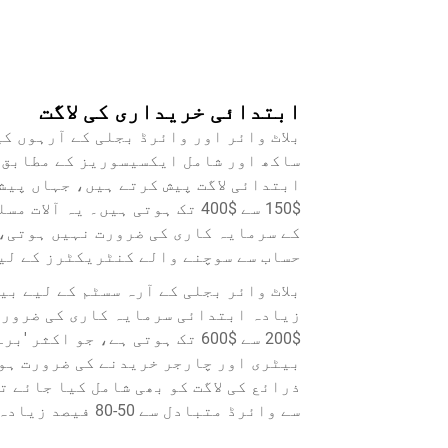
ابتدائی خریداری کی لاگت
بلاٹ وائر اور وائرڈ بجلی کے آرہوں ک
ساکھ اور شامل ایکسیسوریز کے مطابق ک
ابتدائی لاگت پیش کرتے ہیں، جہاں پیش
$150 سے $400 تک ہوتی ہیں۔ یہ
کے سرمایہ کاری کی ضرورت نہیں ہوتی، 
حساب سے سوچنے والے کنٹریکٹرز کے لی
بلاٹ وائر بجلی کے آرہ سسٹم کے لیے ب
زیادہ ابتدائی سرمایہ کاری کی ضرورت 
$200 سے $600 تک ہوتی ہے، جو 
بیٹری اور چارجر خریدنے کی ضرورت ہو
ذرائع کی لاگت کو بھی شامل کیا جائے ت
سے وائرڈ متبادل سے 50-80 فیصد زیادہ ہو سکتی ہے۔