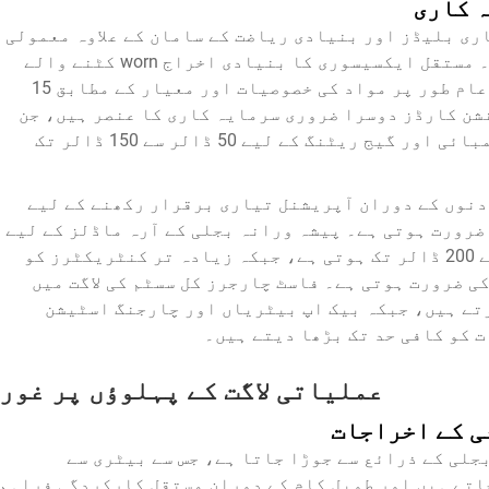
 کاری
ری بلیڈز اور بنیادی ریاضت کے سامان کے علاوہ معمولی
اضافی ایکسیسوریز کی ضرورت ہوتی ہے۔ مستقل ایکسیسوری کا بنیادی اخراج worn کٹنے والے
بلیڈز کو تبدیل کرنا ہے، جن کی قیمت عام طور پر مواد کی خصوصیات اور معیار کے مطابق 15
ایکسٹینشن کارڈز دوسرا ضروری سرمایہ کاری کا عنصر ہیں، جن
کی پیشہ ورانہ درجہ کی قیمت مناسب لمبائی اور گیج ریٹنگ کے لیے 50 ڈالر سے 150 ڈالر تک
دنوں کے دوران آپریشنل تیاری برقرار رکھنے کے لیے
ضرورت ہوتی ہے۔ پیشہ ورانہ بجلی کے آرہ ماڈلز کے لیے
بیٹری پیکس کی قیمت ہر ایک 80 ڈالر سے 200 ڈالر تک ہوتی ہے، جبکہ زیادہ تر کنٹریکٹرز کو
ے لیے 2 سے 4 بیٹریوں کی ضرورت ہوتی ہے۔ فاسٹ چارجرز کل سسٹم کی لاگت میں
الر تک اضافہ کرتے ہیں، جبکہ بیک اپ بیٹریاں اور چارجنگ اسٹیشن
 کو کافی حد تک بڑھا دیتے ہیں۔
عملیاتی لاگت کے پہلوؤں پر غور
ی کے اخراجات
جلی کے ذرائع سے جوڑا جاتا ہے، جس سے بیٹری سے
اتے ہیں اور طویل کام کے دوران مستقل کارکردگی فراہم