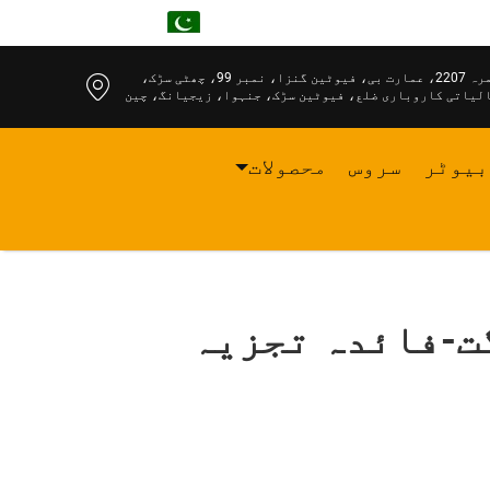
UR
کمرہ 2207، عمارت بی، فیوٹین گنزا، نمبر 99، چھٹی سڑک،
لیاتی کاروباری ضلع، فیوٹین سڑک، جنہوا، زیجیانگ، چین
بیوٹر
سروس
محصولات
گت-فائدہ تجزیہ