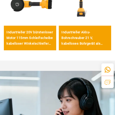
Industrieller 20V bürstenloser
Industrieller Akku-
Motor 115mm Schleifscheibe
Bohrschrauber 21 V,
kabelloser Winkelschleifer
kabelloses Bohrgerät als
für Schneid- und
Werkzeug für müheloses
Polierwerkzeug
Bohren in Holz, Kunststoff
und Metall