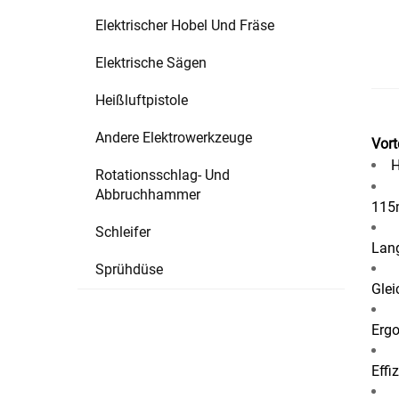
Elektrischer Hobel Und Fräse
Elektrische Sägen
Heißluftpistole
Andere Elektrowerkzeuge
Vort
H
Rotationsschlag- Und
Abbruchhammer
115
Schleifer
Lang
Sprühdüse
Glei
Ergo
Effi