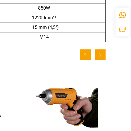
850W
12200min⁻¹
115 mm (4,5")
M14