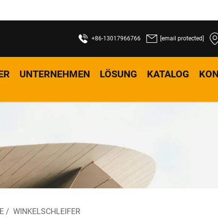
+86-13017966766
[email protected]
ER
UNTERNEHMEN
LÖSUNG
KATALOG
KON
E
/
WINKELSCHLEIFER