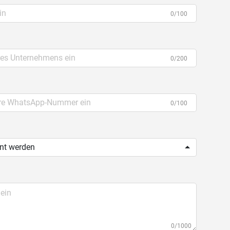
0/100
0/200
0/100
ent werden
0/1000