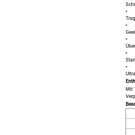
Sch
Trag
Geei
Über
Star
Ultr
Enth
Mit 
Ver
Bes