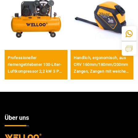
Professioneller
Handlich, ergonomisch, aus
riemengetriebener 100-Liter-
CRV 160mm/180mm/200mm
Luftkompressor 2,2 kW 3 PS
Zangen, Zangen mit weichem
für Werkstatt- und
TPR-Griff
Fabrikgebrauch
Über uns