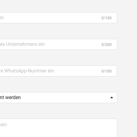
0/100
0/200
0/100
ent werden