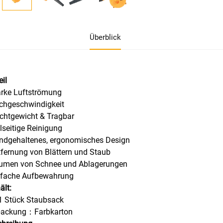
Überblick
eil
arke Luftströmung
chgeschwindigkeit
ichtgewicht & Tragbar
elseitige Reinigung
ndgehaltenes, ergonomisches Design
tfernung von Blättern und Staub
äumen von Schnee und Ablagerungen
infache Aufbewahrung
ält:
1 Stück Staubsack
packung：Farbkarton