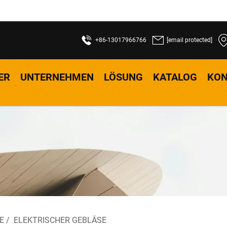
+86-13017966766
[email protected]
ER
UNTERNEHMEN
LÖSUNG
KATALOG
KON
E
/
ELEKTRISCHER GEBLÄSE