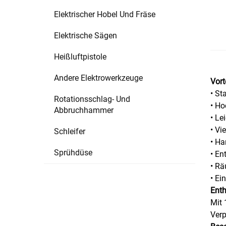
Elektrischer Hobel Und Fräse
Elektrische Sägen
Heißluftpistole
Andere Elektrowerkzeuge
Vort
• St
Rotationsschlag- Und
• Ho
Abbruchhammer
• Le
• Vi
Schleifer
• Ha
Sprühdüse
• En
• R
• E
Enth
Mit 
Ver