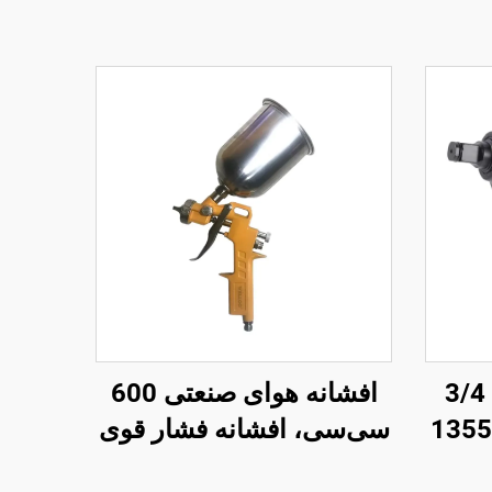
آچار ضربه‌ای هوایی 3/4
افشانه هوای صنعتی 600
اینچ مقاوم با گشتاور 1355
سی‌سی، افشانه فشار قوی
قی
تغذیه گرانشی از جنس آلیاژ