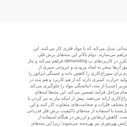
رات
آلومینیوم، افشانه رنگ‌پاش
نی تبدیل می‌کند که با مواد فلزی کار می‌کنند. این
هم می‌سازند. دوام بالاتر این مته‌های برش فلز،
صرفه‌جویی قابل توجهی در هزینه‌ها در طول زمان به‌دنبال دارد؛ زیرا ساختار محکم آن‌ها مقاومت لازم را در برابر استفاده‌های مکرر در کاربردهای پ demanding فراهم می‌کند و نیاز
یق آن‌ها منجر به ایجاد ورودی و خروجی تمیزی از
زم برای سوراخ‌کاری را کاهش داده و خستگی اپراتور را
لید حرارت کمتری دارند که از هم کاربرد و هم مته در
ش‌بر (چیپ) از مته، انباشتگی مواد را جلوگیری می‌کند
ام مراحل فرآیند تضمین می‌کند. این مته‌ها لبه‌های
ی ارائه می‌دهند، پیش از اینکه نیاز به تیز کردن یا
واع مختلف فلزات و ضخامت‌های متفاوت کار کنند و این
ل‌شده با استفاده از مته‌های باکیفیت برش فلز قدردانی
 است. کاهش ارتعاش و لرزش در هنگام استفاده از
ش بهره‌وری نیز بهره‌مند می‌شوند؛ زیرا این مته‌های