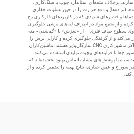
سازند. برخلاف مته‌های استاندارد چوب یا سنگ‌کاری،
درجه متغیر است و این امر خروج بهینه پاشنه‌ها (براده‌ها) و دفع حرارت را در حین عملیات حفاری
ر دماها و فشارهای شدیدی که در کاربردهای فلزکاری رخ
کرده و از تجمع مواد در اطراف لبه‌های برشی جلوگیری
ه در هنگام شروع سوراخ‌کاری — به‌ویژه روی سطوح صاف فلزی — از «لغزش» یا «گم‌شدن» مته
ر می‌کند و از گرفتگی جلوگیری کرده و کارایی برش را
حفظ می‌نماید. این مته‌ها با انواع ماشین‌های حفاری، از دستگاه‌های حفاری برقی قابل حمل تا دستگاه‌های حفاری صنعتی و مراکز ماشین‌کاری CNC سازگان‌پذیر هستند. ماشین‌کاران
ایی گسترده از ایجاد ساده سوراخ‌ها تا فرآیندهای پیچیده تولیدی استفاده می‌کنند.
 سیاه یا پوشش‌های مشابه الماس بهبود بخشیده‌اند که
 سوراخ و عمق حفاری، نتایج بهینه را تضمین کرده و از
کند.