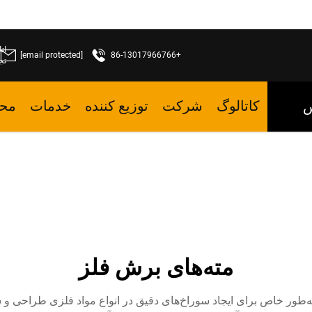
[email protected]
+86-13017966766
تج
کاتالوگ
شرکت
توزیع کننده
خدمات
مح
س
مته‌های برش فلز
‌طور خاص برای ایجاد سوراخ‌های دقیق در انواع مواد فلزی طراحی و س