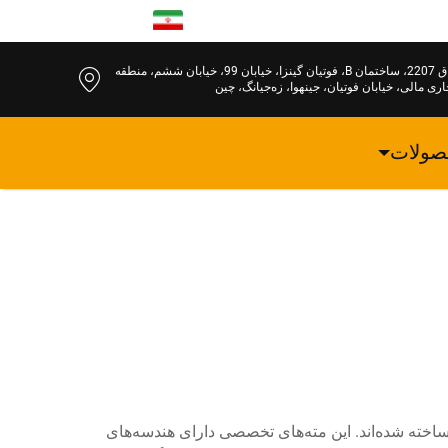
FA
اتاق 2207، ساختمان B، فوتیان گینزا، خیابان 99، خیابان ششم، منطقه
اری مالی، خیابان فوتیان، جینهوا، زه‌جیانگ، چین
صولات
اخته شده‌اند. این مته‌های تخصصی دارای هندسه‌های