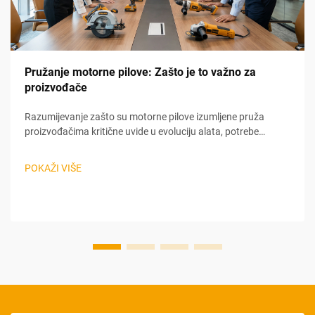
Pružanje motorne pilove: Zašto je to važno za
proizvođače
Razumijevanje zašto su motorne pilove izumljene pruža
proizvođačima kritične uvide u evoluciju alata, potrebe
korisnika i strategije pozicioniranja na tržištu koje ostaju
relevantne u današnjoj industriji električnih alata. Nečekivani
POKAŽI VIŠE
medicinski porijeklo motorne pilove...