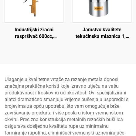
Industrijski zračni
Jamstvo kvalitete
raspršivač 600cc,
tekućinska mlaznica 1,5
raspršivač pod visokim
mm usisna prskalica 3,5-5
tlakom s gravitacijskim
bar pneumatska prskalica
dotokom od legure
aluminija, pištolj za
farbanje
Ulaganje u kvalitetne vrtače za rezanje metala donosi
značajne praktične koristi koje izravno utječu na vašu
produktivnost i troškovnu učinkovitost. Ovi specijalizirani
alatci dramatično smanjuju vrijeme bušenja u usporedbi s
brojevima za opću upotrebu, što vam omogućuje brže
završavanje projekata i više posla u istom vremenskom
okviru. Precizna konstrukcija metalnih rezačkih bušilica
osigurava dosljednu kvalitetu rupe uz minimalnu
formiranje rupotina, eliminišući vremenski uznemirujuće