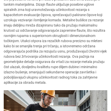
tankim materijalima. Dizajn flaute uključuje posebne uglove
spiralnih zrna koji uravnotežavaju učinkovitost rezanja s
kapacitetom evakuacije čipova, sprečavajući pakirane čipove koji
uzrokuju vezivanje i lomljenje komada. Metalne bušilice za rezanje
imaju debljinu mreža dizajniranu tako da pružaju maksimalnu
krutost uz održavanje odgovarajuće zapremine flaute, što rezultira
ravnijim rupama s superiornom okruglosti i dimenzionalnom
točkinjom. Utakci otpora iza rezačkih rubova precizno su mleteni
kako bi se smanjila trenja pri trčanju, a istovremeno održana
odgovarajuća podrška za rezujuću usnu, produžavajući životni vijek
rubova bez žrtvovanja učinkovitosti rezanja. Ova pažnja na
geometrijske detalje osigurava da vrtači za rezanje metala pružaju
čist ulazak, dosljednu kvalitetu rupe diljem dubine i minimalno
izlazno bušenje, smanjujući sekundarne operacije završetka i
poboljšavajući ukupnu učinkovitost radnog toka za zahtjevne
aplikacije za obradu metala.