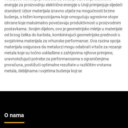
energije za proizvodnju električne energije u Uniji primjenjuje sljedeći
standard: Izbor materijala izravno utječe na mogućnosti brzine
bušenja, s težim kompozicijama koje omogućuju agresivne stope
ishrane koje maksimalno povećavaju produktivnost u proizvodnim
postavkama. Svojim dijelom, ovo je geometrijsko mletje u materijale
od brzog čelika do karbida, kombinirajući geometrijske prednosti s
svojstvima materijala za vrhunske performanse. Ova razina opcija
materijala osigurava da metalurzi mogu odabrati vrtače za rezanje
metala koje su točno usklađene s zahtjevima njihove primjene,
uravnotežujući potrebe za performansama s ograničenjima
proračuna, postižući optimalne rezultate u različitim vrstama
metala, debljinama i uvjetima bušenja koji se
O nama