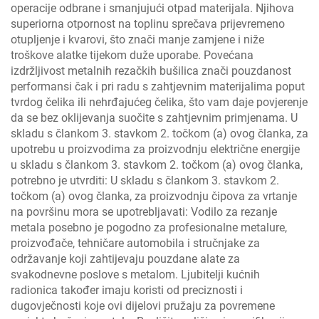
operacije odbrane i smanjujući otpad materijala. Njihova
superiorna otpornost na toplinu sprečava prijevremeno
otupljenje i kvarovi, što znači manje zamjene i niže
troškove alatke tijekom duže uporabe. Povećana
izdržljivost metalnih rezačkih bušilica znači pouzdanost
performansi čak i pri radu s zahtjevnim materijalima poput
tvrdog čelika ili nehrđajućeg čelika, što vam daje povjerenje
da se bez oklijevanja suočite s zahtjevnim primjenama. U
skladu s člankom 3. stavkom 2. točkom (a) ovog članka, za
upotrebu u proizvodima za proizvodnju električne energije
u skladu s člankom 3. stavkom 2. točkom (a) ovog članka,
potrebno je utvrditi: U skladu s člankom 3. stavkom 2.
točkom (a) ovog članka, za proizvodnju čipova za vrtanje
na površinu mora se upotrebljavati: Vodilo za rezanje
metala posebno je pogodno za profesionalne metalure,
proizvođače, tehničare automobila i stručnjake za
održavanje koji zahtijevaju pouzdane alate za
svakodnevne poslove s metalom. Ljubitelji kućnih
radionica također imaju koristi od preciznosti i
dugovječnosti koje ovi dijelovi pružaju za povremene