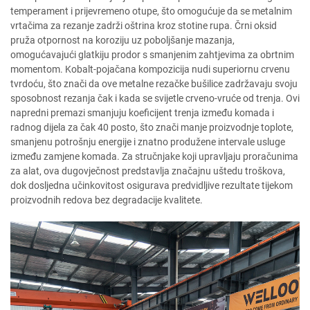
temperament i prijevremeno otupe, što omogućuje da se metalnim
vrtačima za rezanje zadrži oštrina kroz stotine rupa. Črni oksid
pruža otpornost na koroziju uz poboljšanje mazanja,
omogućavajući glatkiju prodor s smanjenim zahtjevima za obrtnim
momentom. Kobalt-pojačana kompozicija nudi superiornu crvenu
tvrdoću, što znači da ove metalne rezačke bušilice zadržavaju svoju
sposobnost rezanja čak i kada se svijetle crveno-vruće od trenja. Ovi
napredni premazi smanjuju koeficijent trenja između komada i
radnog dijela za čak 40 posto, što znači manje proizvodnje toplote,
smanjenu potrošnju energije i znatno produžene intervale usluge
između zamjene komada. Za stručnjake koji upravljaju proračunima
za alat, ova dugovječnost predstavlja značajnu uštedu troškova,
dok dosljedna učinkovitost osigurava predvidljive rezultate tijekom
proizvodnih redova bez degradacije kvalitete.