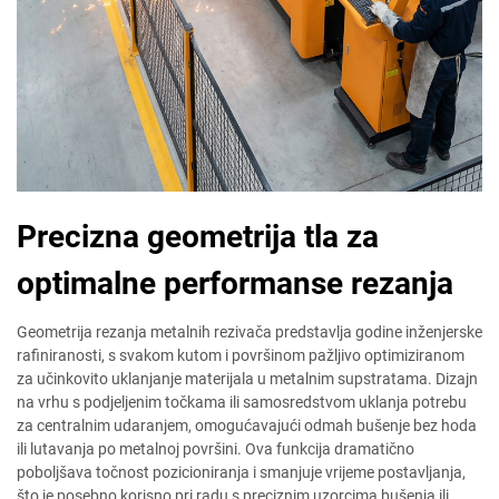
Precizna geometrija tla za
optimalne performanse rezanja
Geometrija rezanja metalnih rezivača predstavlja godine inženjerske
rafiniranosti, s svakom kutom i površinom pažljivo optimiziranom
za učinkovito uklanjanje materijala u metalnim supstratama. Dizajn
na vrhu s podjeljenim točkama ili samosredstvom uklanja potrebu
za centralnim udaranjem, omogućavajući odmah bušenje bez hoda
ili lutavanja po metalnoj površini. Ova funkcija dramatično
poboljšava točnost pozicioniranja i smanjuje vrijeme postavljanja,
što je posebno korisno pri radu s preciznim uzorcima bušenja ili