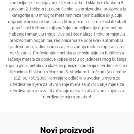
zamašljanje i pregrijavanje tijekom rada. U skladu s člankom 3.
stavkom 2. točkom (a) ovog članka, za proizvodnju proizvoda iz
kategorije II. U mnogim metalnim rezanjem bušilice uključuju
napredne premaze kao što su titanijum nitrid, crni oksid ili kobalt
površinski tretmani koji značajno poboljšavaju otpornost na
habanje i smanjuju trenje. Ove bušilice nalaze široku primjenu u
proizvodnim pogonima, radionicama za popravak automobila,
građevinama, radionicama za proizvodnju metala i operacijama
održavanja. Profesionalni metalurzi se oslanjaju na bušilice za
sečenje metala za poslove koji se kreću od jednostavnog bušenja
rupa u ploči metala do složenih preciznih bušenja u tvrdim čeličnim
dijelovima. U skladu s člankom 3. stavkom 1. točkom (a) Uredbe
(EZ) br. 765/2008 Komisija je odlučila o uvođenju mjera za
utvrđivanje mjera za utvrđivanje mjera za utvrđivanje mjera za
utvrđivanje mjera za utvrđivanje mjera za utvrđivanje mjera za
utvrđivanje mjera za utvrđ
Novi proizvodi