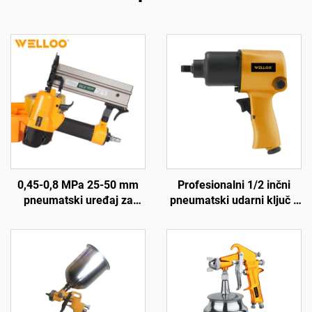
0,45-0,8 MPa 25-50 mm
Profesionalni 1/2 inčni
pneumatski uređaj za
pneumatski udarni ključ s
pričvršćivanje, alat za
okretnim momentom od
pričvršćivanje zraka, alati
570 N.M visoke snage
za obradu drva,
pneumatski alat
pneumatski uređaj za
pričvršćivanje