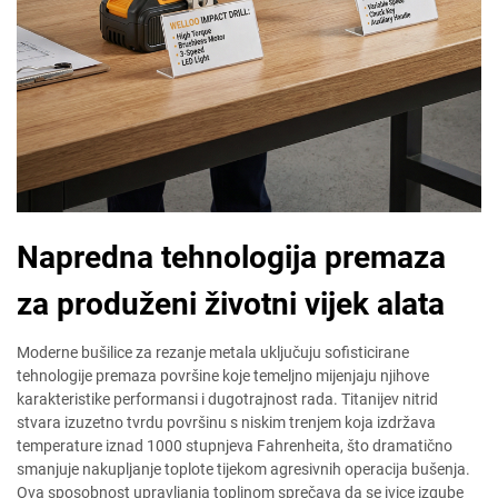
Napredna tehnologija premaza
za produženi životni vijek alata
Moderne bušilice za rezanje metala uključuju sofisticirane
tehnologije premaza površine koje temeljno mijenjaju njihove
karakteristike performansi i dugotrajnost rada. Titanijev nitrid
stvara izuzetno tvrdu površinu s niskim trenjem koja izdržava
temperature iznad 1000 stupnjeva Fahrenheita, što dramatično
smanjuje nakupljanje toplote tijekom agresivnih operacija bušenja.
Ova sposobnost upravljanja toplinom sprečava da se ivice izgube