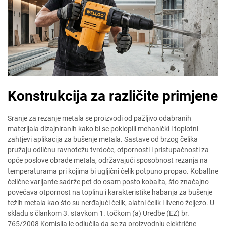
Konstrukcija za različite primjene
Sranje za rezanje metala se proizvodi od pažljivo odabranih
materijala dizajniranih kako bi se poklopili mehanički i toplotni
zahtjevi aplikacija za bušenje metala. Sastave od brzog čelika
pružaju odličnu ravnotežu tvrdoće, otpornosti i pristupačnosti za
opće poslove obrade metala, održavajući sposobnost rezanja na
temperaturama pri kojima bi ugljični čelik potpuno propao. Kobaltne
čelične varijante sadrže pet do osam posto kobalta, što značajno
povećava otpornost na toplinu i karakteristike habanja za bušenje
težih metala kao što su nerđajući čelik, alatni čelik i liveno željezo. U
skladu s člankom 3. stavkom 1. točkom (a) Uredbe (EZ) br.
765/2008 Komisija je odlučila da se za proizvodnju električne