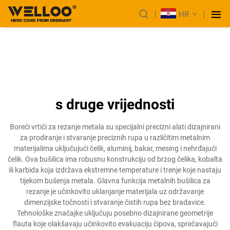
HR
s druge vrijednosti
Boreći vrtići za rezanje metala su specijalni precizni alati dizajnirani
za prodiranje i stvaranje preciznih rupa u različitim metalnim
materijalima uključujući čelik, aluminij, bakar, mesing i nehrđajući
čelik. Ova bušilica ima robusnu konstrukciju od brzog čelika, kobalta
ili karbida koja izdržava ekstremne temperature i trenje koje nastaju
tijekom bušenja metala. Glavna funkcija metalnih bušilica za
rezanje je učinkovito uklanjanje materijala uz održavanje
dimenzijske točnosti i stvaranje čistih rupa bez bradavice.
Tehnološke značajke uključuju posebno dizajnirane geometrije
flauta koje olakšavaju učinkovito evakuaciju čipova, sprečavajući