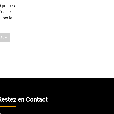
10 pouces
'usine,
uper les
fils
Suiv
Restez en Contact