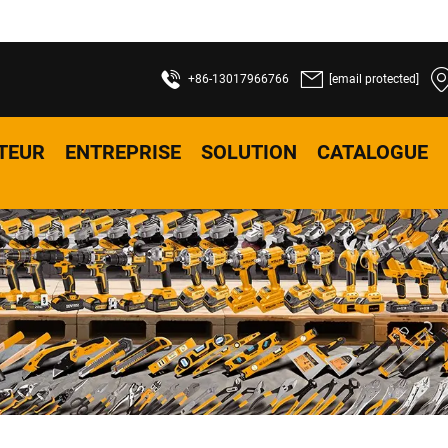
+86-13017966766
[email protected]
TEUR
ENTREPRISE
SOLUTION
CATALOGUE