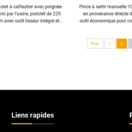
tolet à calfeutrer avec poignée
Pince à sertir manuelle 
rni par l'usine, pistolet de 225
en provenance directe d
 avec outil lisseur intégré et
outil économique pour co
racloir
câbles et dénuder les 
Préc
1
2
Liens rapides