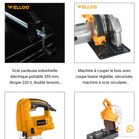
du bois industriel
Scie sauteuse industrielle
Machine à couper le bois avec
électrique portable 355 mm,
coupe biaise réglable, sécurisée,
disque 220 V, double tension,
machine à scie circulaire
4200 tr/min, pour chantier, scie à
électrique efficace pour la
béton
découpe du bois