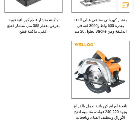
منشار كهربائي صناعي عالي الدقة
ماكينة منشار قطع كهربائية قوية
بقدرة 600 واط و3000 لفة في
بقرص بقطر 355 مم، منشار قطع
الدقيقة ومن Stroke بطول 20 مم
أفقي، ماكينة قطع
للعمل على الخشب والمعادن
نافخة أوراق كهربائية تعمل بالفراغ
بجهد 220-240 فولت، مناسبة لنفخ
الأوراق وتنظيف الفناء، ونافخات
للعناية بالحديقة