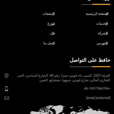
الصفحة الرئيسية
المنتجات
الخدمات
موزع
الشركة
حل
الفهرس
اتصل بنا
حافظ على التواصل
الغرفة 2207، المبنى باء، فوتين جينزا، رقم 99، الشارع السادس، الحي
التجاري المالي، شارع فوتين، جينهوا، تشجيانغ، الصين
+86-13017966766
[email protected]