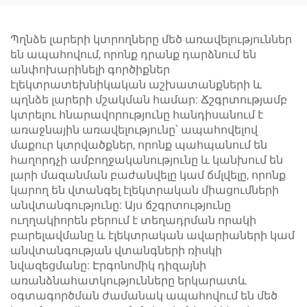
խցանահարման
և անլար էլեկտրական
մեքենա
ռումբա LED լույսով
Պղնձե լարերի կտրողները մեծ առավելություններ
են ապահովում, որոնք դրանք դարձնում են
անփոխարինելի գործիքներ
էլեկտրատեխնիկական աշխատանքների և
պղնձե լարերի մշակման համար: Ճշգրտությամբ
կտրելու հնարավորությունը հանդիսանում է
առաջնային առավելությունը՝ ապահովելով
մաքուր կտրվածքներ, որոնք պահպանում են
հաղորդչի ամբողջականությունը և կանխում են
լարի մազանման բաժանվելը կամ ճմլվելը, որոնք
կարող են վտանգել էլեկտրական միացումների
անվտանգությունը: Այս ճշգրտությունը
ուղղակիորեն բերում է տեղադրման որակի
բարելավմանը և էլեկտրական ավարիաների կամ
անվտանգության վտանգների ռիսկի
նվազեցմանը: Էրգոնոմիկ դիզայնի
առանձնահատկությունները երկարատև
օգտագործման ժամանակ ապահովում են մեծ