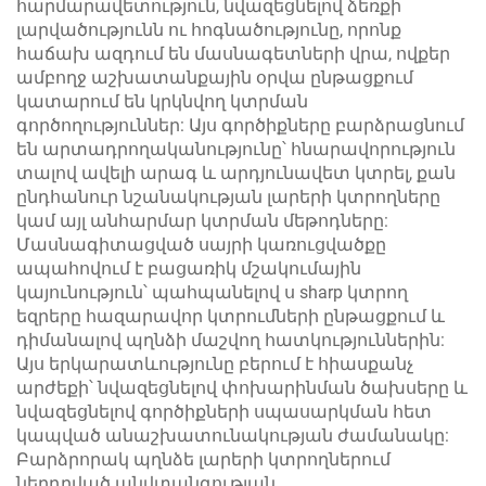
հարմարավետություն, նվազեցնելով ձեռքի
լարվածությունն ու հոգնածությունը, որոնք
հաճախ ազդում են մասնագետների վրա, ովքեր
ամբողջ աշխատանքային օրվա ընթացքում
կատարում են կրկնվող կտրման
գործողություններ: Այս գործիքները բարձրացնում
են արտադրողականությունը՝ հնարավորություն
տալով ավելի արագ և արդյունավետ կտրել, քան
ընդհանուր նշանակության լարերի կտրողները
կամ այլ անհարմար կտրման մեթոդները:
Մասնագիտացված սայրի կառուցվածքը
ապահովում է բացառիկ մշակումային
կայունություն՝ պահպանելով ս sharp կտրող
եզրերը հազարավոր կտրումների ընթացքում և
դիմանալով պղնձի մաշվող հատկություններին:
Այս երկարատևությունը բերում է հիասքանչ
արժեքի՝ նվազեցնելով փոխարինման ծախսերը և
նվազեցնելով գործիքների սպասարկման հետ
կապված անաշխատունակության ժամանակը:
Բարձրորակ պղնձե լարերի կտրողներում
ներդրված անվտանգության