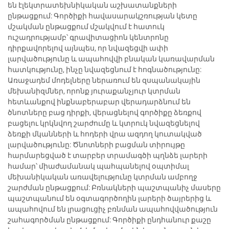
են էլեկտրատեխնիկական աշխատանքների
ընթացքում: Գործիքի հավասարակշռության կետը
մշակման ընթացքում մշակվում է հատուկ
ուշադրությամբ՝ գրավիտացիոն կենտրոնը
դիրքավորելով այնպես, որ նվազեցվի ափի
լարվածությունը և ապահովվի բնական կառավարման
հատկությունը, ինչը նվազեցնում է հոգնածությունը:
Առաջադեմ մոդելները ներառում են զսպանակային
մեխանիզմներ, որոնք յուրաքանչյուր կտրման
հետևանքով ինքնաբերաբար վերադարձնում են
ծնոտները բաց դիրքի, վերացնելով գործիքը ձեռքով
բացելու կրկնվող շարժումը և կտրուկ նվազեցնելով
ձեռքի մկանների և հոդերի վրա ազդող կուտակված
լարվածությունը: Ծնոտների բացման տիրույթը
հարմարեցված է տարբեր տրամագծի պղնձե լարերի
համար՝ միաժամանակ պահպանելով օպտիմալ
մեխանիկական առավելությունը կտրման ամբողջ
շարժման ընթացքում: Բռնակների պաշտպանիչ մասերը
պաշտպանում են օգտագործողին լարերի ծայրերից և
ապահովում են լրացուցիչ բռնման ապահովվածություն
շահագործման ընթացքում: Գործիքի ընդհանուր քաշը