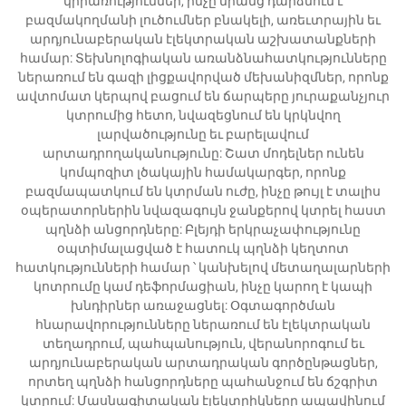
կիրառություններ, ինչը նրանց դարձնում է
բազմակողմանի լուծումներ բնակելի, առեւտրային եւ
արդյունաբերական էլեկտրական աշխատանքների
համար: Տեխնոլոգիական առանձնահատկությունները
ներառում են գազի լիցքավորված մեխանիզմներ, որոնք
ավտոմատ կերպով բացում են ճարպերը յուրաքանչյուր
կտրումից հետո, նվազեցնում են կրկնվող
լարվածությունը եւ բարելավում
արտադրողականությունը: Շատ մոդելներ ունեն
կոմպոզիտ լծակային համակարգեր, որոնք
բազմապատկում են կտրման ուժը, ինչը թույլ է տալիս
օպերատորներին նվազագույն ջանքերով կտրել հաստ
պղնձի անցորդները: Բլեյդի երկրաչափությունը
օպտիմալացված է հատուկ պղնձի կեղտոտ
հատկությունների համար ՝ կանխելով մետաղալարների
կոտրումը կամ դեֆորմացիան, ինչը կարող է կապի
խնդիրներ առաջացնել: Օգտագործման
հնարավորությունները ներառում են էլեկտրական
տեղադրում, պահպանություն, վերանորոգում եւ
արդյունաբերական արտադրական գործընթացներ,
որտեղ պղնձի հանցորդները պահանջում են ճշգրիտ
կտրում: Մասնագիտական էլեկտրիկները ապավինում