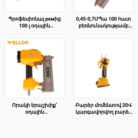
Պրոֆեսիոնալ ремից
0,45-0,7ՄՊա 100 հատ
100 լ օդային
բեռնունակությամբ
կոմպրեսոր 2,2 ԿՎտ 3
օդային խցանահար
ձիաուժ
մեքենա՝ փայտե
ավտոմասնագիտական
խցանահարման
սրահների և
օդային ատրճանակի
գործարանների
սարք
համար
Որակի երաշխիք՝
Բարձր մոմենտով 20Վ
օդային
կարգավորվող բարձր
խցանահարման
կարողությամբ
մեքենա, պնևմատիկ
ազդեցության
գործիքներ, փայտե
ռումբայի հավաքածու