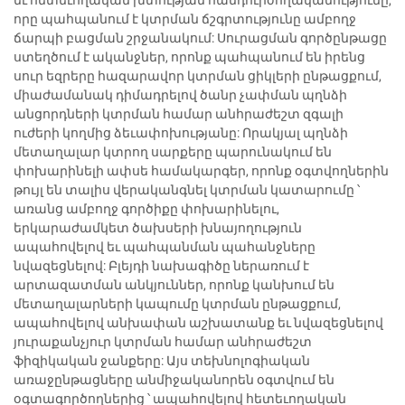
որը պահպանում է կտրման ճշգրտությունը ամբողջ
ճարպի բացման շրջանակում: Սուրացման գործընթացը
ստեղծում է ականջներ, որոնք պահպանում են իրենց
սուր եզրերը հազարավոր կտրման ցիկլերի ընթացքում,
միաժամանակ դիմադրելով ծանր չափման պղնձի
անցորդների կտրման համար անհրաժեշտ զգալի
ուժերի կողմից ձեւափոխությանը: Որակյալ պղնձի
մետաղալար կտրող սարքերը պարունակում են
փոխարինելի ափսե համակարգեր, որոնք օգտվողներին
թույլ են տալիս վերականգնել կտրման կատարումը ՝
առանց ամբողջ գործիքը փոխարինելու,
երկարաժամկետ ծախսերի խնայողություն
ապահովելով եւ պահպանման պահանջները
նվազեցնելով: Բլեյդի նախագիծը ներառում է
արտազատման անկյուններ, որոնք կանխում են
մետաղալարների կապումը կտրման ընթացքում,
ապահովելով անխափան աշխատանք եւ նվազեցնելով
յուրաքանչյուր կտրման համար անհրաժեշտ
ֆիզիկական ջանքերը: Այս տեխնոլոգիական
առաջընթացները անմիջականորեն օգտվում են
օգտագործողներից ՝ ապահովելով հետեւողական