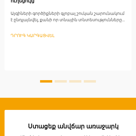
ուղեցույց
Այգիների գործիքների գլոբալ շուկան շարունակում
է ընդլայնվել, քանի որ տնային տնտեսությունները
ավելի շատ են կենտրոնանում արտաքին կյանքի
վրա և կայուն այգեգործական մոտեցումների վրա:
ԴՐՈՒԳ ԿԱՐԳԱՑՎԵԼ
Մանրածախ վաճառողների համար, որոնք
փնտրում են շահավետ մեծածախ
հնարավորություններ, այգիների գործիքների
մատակարարման նրբերանգները հասկանալը
կարևոր է...
Ստացեք անվճար առաջարկ