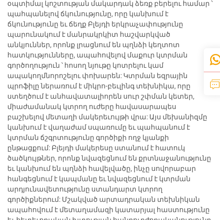
օպտիմալ կոշտության մակարդակ ձեռք բերելու համար ՝
պահպանելով ճկունությունը, որը կանխում է
ճկունությունը եւ ճեղք Բլեյդի երկրաչափությունը
պարունակում է մանրակրկիտ հաշվարկված
անկյուններ, որոնք լրացնում են պղնձի կեղտոտ
հատկությունները, ապահովելով մաքուր կտրման
գործողություն ՝ հոսող նյութը կոտրելու կամ
ապակողմնորոշելու փոխարեն: Կտրման եզրային
պրոֆիլը ներառում է միկրո-բեւլինգ տեխնիկա, որը
ստեղծում է անհավատալիորեն սուր շփման կետեր,
միաժամանակ կտրող ուժերը հավասարապես
բաշխելով մետաղի մակերեւույթի վրա: Այս մեխանիզմը
կանխում է վաղաժամ սպառումը եւ պահպանում է
կտրման ճշգրտությունը գործիքի ողջ կյանքի
ընթացքում: Բլեյդի մակերեսը ստանում է հատուկ
ծածկույթներ, որոնք նվազեցնում են քրտնաջանությունը
եւ կանխում են պղնձի հավելվածը, ինչը սովորաբար
հանգեցնում է կապմանը եւ նվազեցնում է կտրման
արդյունավետությունը ստանդարտ կտրող
գործիքներում: Մշակված արտադրական տեխնիկան
ապահովում է մետաղամազի կատարյալ հաստությունը
եւ հետեւողական խտության հանդուրժողականությունը,