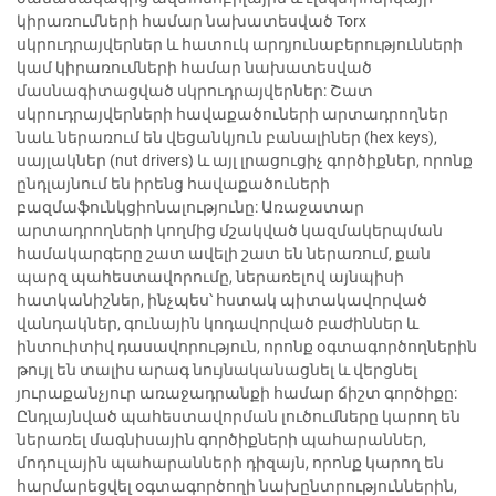
կիրառումների համար նախատեսված Torx
սկրուդրայվերներ և հատուկ արդյունաբերությունների
կամ կիրառումների համար նախատեսված
մասնագիտացված սկրուդրայվերներ: Շատ
սկրուդրայվերների հավաքածուների արտադրողներ
նաև ներառում են վեցանկյուն բանալիներ (hex keys),
սայլակներ (nut drivers) և այլ լրացուցիչ գործիքներ, որոնք
ընդլայնում են իրենց հավաքածուների
բազմաֆունկցիոնալությունը: Առաջատար
արտադրողների կողմից մշակված կազմակերպման
համակարգերը շատ ավելի շատ են ներառում, քան
պարզ պահեստավորումը, ներառելով այնպիսի
հատկանիշներ, ինչպես՝ հստակ պիտակավորված
վանդակներ, գունային կոդավորված բաժիններ և
ինտուիտիվ դասավորություն, որոնք օգտագործողներին
թույլ են տալիս արագ նույնականացնել և վերցնել
յուրաքանչյուր առաջադրանքի համար ճիշտ գործիքը:
Ընդլայնված պահեստավորման լուծումները կարող են
ներառել մագնիսային գործիքների պահարաններ,
մոդուլային պահարանների դիզայն, որոնք կարող են
հարմարեցվել օգտագործողի նախընտրություններին,