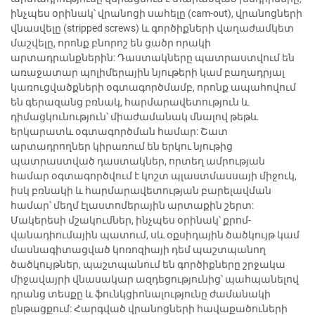
ինչպես օրինակ՝ վրանոցի սահելը (cam-out), վրանոցների
վնասվելը (stripped screws) և գործիքների վաղաժամկետ
մաշվելը, որոնք բնորոշ են ցածր որակի
արտադրանքներին: Դաստակները պատրաստվում են
առաջատար պոլիմերային նյութերի կամ բաղադրյալ
կառուցվածքների օգտագործմամբ, որոնք ապահովում
են գերազանց բռնակ, հարմարավետություն և
դիմացկունություն՝ միաժամանակ մնալով թեթև
երկարատև օգտագործման համար: Շատ
արտադրողներ կիրառում են երկու նյութից
պատրաստված դաստակներ, որտեղ ամրության
համար օգտագործվում է կոշտ պլաստմասսայի միջուկ,
իսկ բռնակի և հարմարավետության բարելավման
համար՝ մեղմ էլաստոմերային արտաքին շերտ:
Մակերեսի մշակումներ, ինչպես օրինակ՝ քրոմ-
վանադիումային պատում, սև օքսիդային ծածկույթ կամ
մասնագիտացված կոռոզիայի դեմ պաշտպանող
ծածկույթներ, պաշտպանում են գործիքները շրջակա
միջավայրի վնասակար ազդեցությունից՝ պահպանելով
դրանց տեսքը և ֆունկցիոնալությունը ժամանակի
ընթացքում: Հարգված վրանոցների հավաքածուների