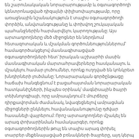
են շարունակական նորարարությամբ և օգտագործողի
կենտրոնացված դիզայնի փիլիսոփայությամբ, որը
առաջնային նշանակություն է տալիս օգտագործողի
փորձին, անվտանգությանը և փոխվող շուկայական
պահանջներին հարմարվելու կարողությանը: Այս
արտադրողները մեծ միջոցներ են ներդնում
հետազոտական և մշակման գործունեություններում՝
համագործակցելով մասնագիտացված
օգտագործողների հետ՝ իրական աշխարհի մասին
մասնագիտական մարտահրավերները հասկանալու և
մշակելու համար լուծումներ, որոնք ուղղված են կոնկրետ
խնդիրների լուծմանը: Նորարարական գործընթացը
հաճախ հանգեցնում է բացահայտման նորարարական
հատկանիշների, ինչպես օրինակ՝ մագնիսային ծայրի
տեխնոլոգիայի, որը ամրապնդում է մուրճերը
դիրքավորման ժամանակ, նվազեցնելով ամրացման
միջոցների ընկնելու հավանականությունը դժվար
հասանելի վայրերում: Որոշ արտադրողներ մշակել են
արագ փոխարինման համակարգեր, որոնք
օգտագործողներին թույլ են տալիս արագ փոխել
տարբեր մեքենայացված բռնակների ծայրերը, այդ կերպ