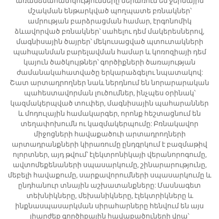
առանձնահատկությունները ներառում են ջերմային
մշակման ենթարկված պողպատե բռնակներ՝
ամրության բարձրացման համար, էրգոնոմիկ
ձևավորված բռնակներ՝ սահելու դեմ մակերեսներով,
մագնիսային ծայրեր՝ մեկուսացված պտուտակների
պահպանման բարելավման համար և կոռոզիայի դեմ
կայուն ծածկույթներ՝ գործիքների ծառայության
ժամանակահատվածը երկարաձգելու նպատակով:
Շատ արտադրողներ նաև ներդնում են նորարարական
պահեստավորման լուծումներ, ինչպես օրինակ՝
կազմակերպված տուփեր, մագնիսային պահարաններ
և մոդուլային համակարգեր, որոնք հեշտացնում են
տեղափոխումն ու կազմակերպումը: Բռնակավոր
միջոցների հավաքածուի արտադրողների
արտադրանքների կիրառումը ընդգրկում է բազմաթիվ
ոլորտներ, այդ թվում՝ էլեկտրոնիկայի վերանորոգումը,
ավտոմեքենաների սպասարկումը, շինարարությունը,
մեբելի հավաքումը, սարքավորումների սպասարկումը և
ընդհանուր տնային աշխատանքները: Մասնագետ
տեխնիկները, մեխանիկները, էլեկտրիկները և
ինքնասպասարկման սիրահարները հենվում են այս
լիարժեք գործիքային հավաքածուների վրա՝