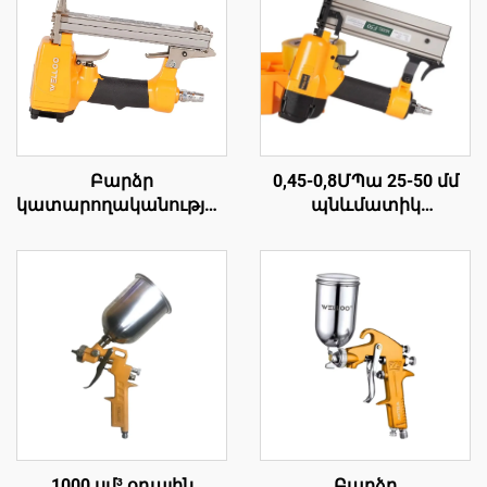
Բարձր
0,45-0,8ՄՊա 25-50 մմ
կատարողականությամբ
պնևմատիկ
0,45-0,7ՄՊա ալյումինե
խցանահար
համաձուլվածքե
ատրճանակ՝
օդային խցանահար
փայտամշակման
մեքենա 0,85 կգ
օդային գործիքներ՝
անջատ օդային
պնևմատիկ
խցանահար
խցանահար
ատրճանակ
ատրճանակ
1000 սմ³ օդային
Բարձր