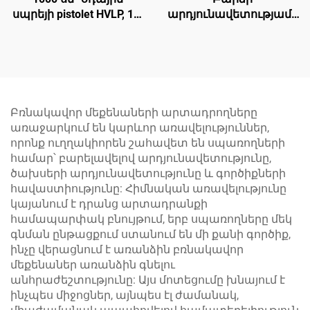
սպրեյի pistolet HVLP, 1.7
արդյունավետությամբ
մմ սոսնձ, պնևմատիկ
օդային սպրեյի pistolet
ներկի սպրեյեր՝
3-5 բար, 1.5 մմ սոսնձ՝
ավտոմեքենաների և
ավտոմեքենաների և
մեբլերի համար
փայտի ծածկույթի
համար
Բռնակավոր մեքենաների արտադրողները
առաջարկում են կարևոր առավելություններ,
որոնք ուղղակիորեն շահավետ են սպառողների
համար՝ բարելավելով արդյունավետությունը,
ծախսերի արդյունավետությունը և գործիքների
հավաստիությունը: Հիմնական առավելությունը
կայանում է դրանց արտադրանքի
համապարփակ բնույթում, երբ սպառողները մեկ
գնման ընթացքում ստանում են մի քանի գործիք,
ինչը վերացնում է առանձին բռնակավոր
մեքենաներ առանձին գնելու
անհրաժեշտությունը: Այս մոտեցումը խնայում է
ինչպես միջոցներ, այնպես էլ ժամանակ,