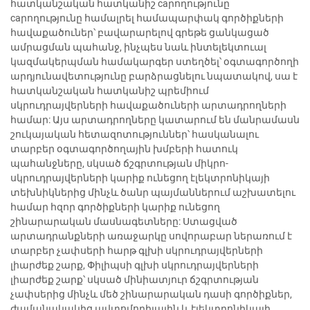
հատկանշական հատկանիշ caրողությունը
caրողությունը համալրել համապարփակ գործիքների
հավաքածուներ՝ բավարարելով գրեթե ցանկացած
ամրացման պահանջ, ինչպես նաև ինտելեկտուալ
կազմակերպման համակարգեր ստեղծել՝ օգտագործողի
արդյունավետությունը բարձրացնելու նպատակով, սա է
հատկանշական հատկանիշ պրեմիում
սկրուդրայվերների հավաքածուների արտադրողների
համար: Այս արտադրողները կատարում են մանրամասն
շուկայական հետազոտություններ՝ հասկանալու
տարբեր օգտագործողային խմբերի հատուկ
պահանջները, սկսած ճշգրտության միկրո-
սկրուդրայվերների կարիք ունեցող էլեկտրոնիկայի
տեխնիկներից մինչև ծանր պայմաններում աշխատելու
համար հզոր գործիքների կարիք ունեցող
շինարարական մասնագետները: Ստացված
արտադրանքների առաջարկը սովորաբար ներառում է
տարբեր չափսերի հարթ գլխի սկրուդրայվերների
լիարժեք շարք, Փիլիպսի գլխի սկրուդրայվերների
լիարժեք շարք՝ սկսած մինիատյուր ճշգրտության
չափսերից մինչև մեծ շինարարական դասի գործիքներ,
ժամանակակից ավտոմոբիլային և էլեկտրոնիկայի