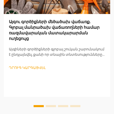
Այգու գործիքների մեծածախ վաճառք.
Գլոբալ մանրածախ վաճառողների համար
ռազմավարական մատակարարման
ուղեցույց
Այգիների գործիքների գլոբալ շուկան շարունակում
է ընդլայնվել, քանի որ տնային տնտեսությունները
ավելի շատ են կենտրոնանում արտաքին կյանքի
վրա և կայուն այգեգործական մոտեցումների վրա:
ԴՐՈՒԳ ԿԱՐԳԱՑՎԵԼ
Մանրածախ վաճառողների համար, որոնք
փնտրում են շահավետ մեծածախ
հնարավորություններ, այգիների գործիքների
մատակարարման նրբերանգները հասկանալը
կարևոր է...