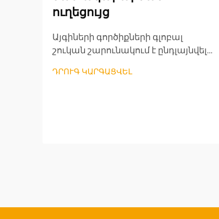
ուղեցույց
Այգիների գործիքների գլոբալ
շուկան շարունակում է ընդլայնվել,
քանի որ տնային
ԴՐՈՒԳ ԿԱՐԳԱՑՎԵԼ
տնտեսությունները ավելի շատ են
կենտրոնանում արտաքին կյանքի
վրա և կայուն այգեգործական
մոտեցումների վրա: Մանրածախ
վաճառողների համար, որոնք
փնտրում են շահավետ մեծածախ
հնարավորություններ, այգիների
գործիքների մատակարարման
նրբերանգները հասկանալը
կարևոր է...