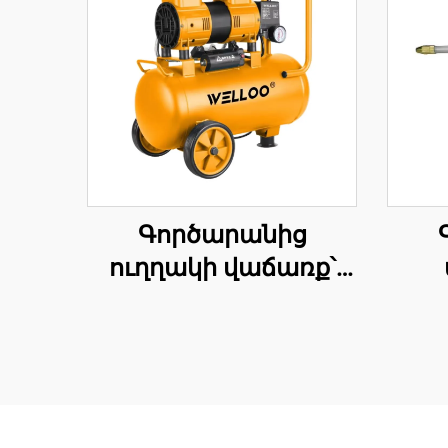
Գործարանից
ուղղակի վաճառք՝
էլեկտրական օդային
վաճ
կոմպրեսորներ, օդի
բ
տեղափոխում 100 լ/ր
1300 Վտ
էլեկտրական օդով
ատր