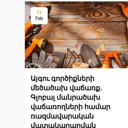
11
Feb
Այգու գործիքների
մեծածախ վաճառք.
Գլոբալ մանրածախ
վաճառողների համար
ռազմավարական
մատակարարման