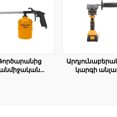
Գործարանից
Արդյունաբերա
անմիջական
կարգի անլա
առք՝ 3,0-5,0 բար
ռումբա 21Վ ան
արձր ճնշման
ռումբա՝ փայտ
ավիացիոն
պլաստմասսայ
աերոզոլային
մետաղի մե
ճանակ, 1000 սմ³
անցակետեր ան