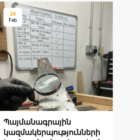
24
2
Feb
Fe
Պայմանագրային
Ան
կազմակերպությունների
էլ