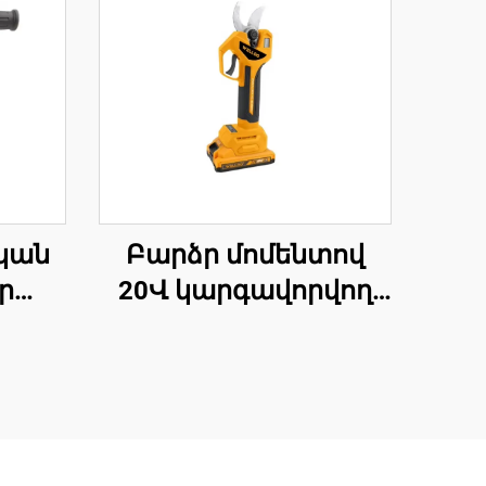
կան
Բարձր մոմենտով
ր
20Վ կարգավորվող
լար
բարձր
ի,
կարողությամբ
ի և
ազդեցության
ջ
ռումբայի
ելու
հավաքածու և անլար