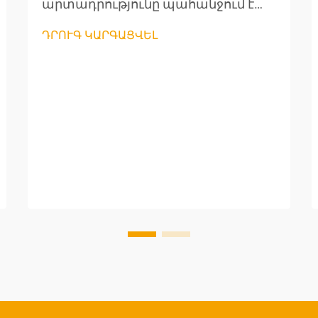
արտադրությունը պահանջում է
բացառիկ ճշգրտություն
ԴՐՈՒԳ ԿԱՐԳԱՑՎԵԼ
արտադրության յուրաքանչյուր
փուլում, մասնավորապես՝ լարերի
մշակման և բաղադրիչների
պատրաստման ժամանակ:
Մասնագիտական լարերի կտրող
գործիքները դարձել են
արտադրողների անփոխարինելի
գործիքներ, որոնք ապահովում են
արտադրության բարձր
արդյունավետություն և հուսալի
որակ: