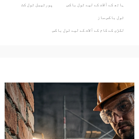
ہاتھ کے آلات کے لیے ٹول باکس
پورٹیبل ٹول کٹ
ٹول باکس ساز
لکڑی کے کام کے آلات کے لیے ٹول باکس