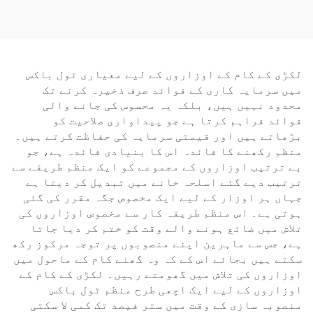
دھات میں بغیر کسی
بیتار پاور ڈرل ایل ای
مشقت کے سوراخ کرنے کے
ڈی لائٹ کے ساتھ
لیے
لکڑی کے کام کے اوزاروں کے لیے معیاری ٹول باکس
میں سرمایہ کاری کے فوائد صرف ذخیرہ کرنے تک
محدود نہیں ہیں، بلکہ یہ محسوس کی جانے والی
فوائد فراہم کرتا ہے جو پیداواری صلاحیت کو
بڑھاتے ہیں اور قیمتی سرمایہ کی حفاظت کرتے ہیں۔
منظم رکھنے کا فائدہ اس کا بنیادی فائدہ ہے، جو
بے ترتیب اوزاروں کے مجموعے کو ایک منظم طریقے سے
ترتیب دیے گئے اسلحہ خانے میں تبدیل کر دیتا ہے
جہاں ہر اوزار کے لیے ایک مخصوص جگہ مقرر کی گئی
ہوتی ہے۔ اس منظم طریقہ کار سے مخصوص اوزاروں کی
تلاش میں ضائع ہونے والے وقت کو ختم کر دیا جاتا
ہے، جس سے ماہرین اپنے منصوبوں پر توجہ مرکوز رکھ
سکتے ہیں بجائے اس کے کہ وہ گھنے کام کے ماحول میں
اوزاروں کی تلاش میں گھومتے رہیں۔ لکڑی کے کام کے
اوزاروں کے لیے ایک اچھی طرح منظم ٹول باکس
منصوبہ سازی کے وقت میں ستر فیصد تک کمی لا سکتی