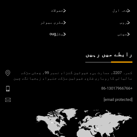
صفحہ اول
محصولات
سروس
ڈسٹری بیوٹر
کمپنی
کیٹلoug
رابطے میں رہیں
کمرہ 2207، عمارت بی، فیوٹین گنزا، نمبر 99، چھٹی سڑک،
مالیاتی کاروباری ضلع، فیوٹین سڑک، جنہوا، زیجیانگ، چین
+86-13017966766
[email protected]