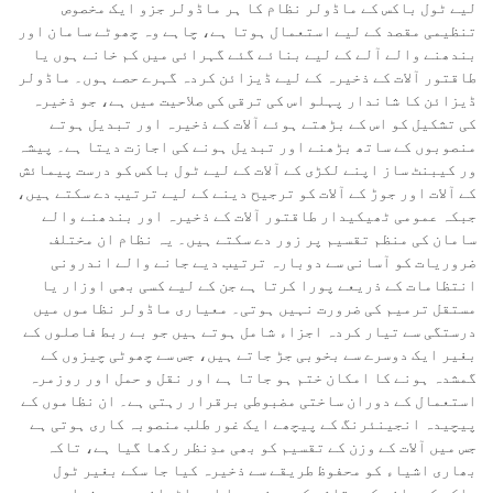
لیے ٹول باکس کے ماڈولر نظام کا ہر ماڈولر جزو ایک مخصوص
تنظیمی مقصد کے لیے استعمال ہوتا ہے، چاہے وہ چھوٹے سامان اور
بندھنے والے آلے کے لیے بنائے گئے گہرائی میں کم خانے ہوں یا
طاقتور آلات کے ذخیرہ کے لیے ڈیزائن کردہ گہرے حصے ہوں۔ ماڈولر
ڈیزائن کا شاندار پہلو اس کی ترقی کی صلاحیت میں ہے، جو ذخیرہ
کی تشکیل کو اس کے بڑھتے ہوئے آلات کے ذخیرہ اور تبدیل ہوتے
منصوبوں کے ساتھ بڑھنے اور تبدیل ہونے کی اجازت دیتا ہے۔ پیشہ
ور کیبنٹ ساز اپنے لکڑی کے آلات کے لیے ٹول باکس کو درست پیمائش
کے آلات اور جوڑ کے آلات کو ترجیح دینے کے لیے ترتیب دے سکتے ہیں،
جبکہ عمومی ٹھیکیدار طاقتور آلات کے ذخیرہ اور بندھنے والے
سامان کی منظم تقسیم پر زور دے سکتے ہیں۔ یہ نظام ان مختلف
ضروریات کو آسانی سے دوبارہ ترتیب دیے جانے والے اندرونی
انتظامات کے ذریعے پورا کرتا ہے جن کے لیے کسی بھی اوزار یا
مستقل ترمیم کی ضرورت نہیں ہوتی۔ معیاری ماڈولر نظاموں میں
درستگی سے تیار کردہ اجزاء شامل ہوتے ہیں جو بے ربط فاصلوں کے
بغیر ایک دوسرے سے بخوبی جڑ جاتے ہیں، جس سے چھوٹی چیزوں کے
گمشدہ ہونے کا امکان ختم ہو جاتا ہے اور نقل و حمل اور روزمرہ
استعمال کے دوران ساختی مضبوطی برقرار رہتی ہے۔ ان نظاموں کے
پیچیدہ انجینئرنگ کے پیچھے ایک غور طلب منصوبہ کاری ہوتی ہے
جس میں آلات کے وزن کے تقسیم کو بھی مدِنظر رکھا گیا ہے، تاکہ
بھاری اشیاء کو محفوظ طریقے سے ذخیرہ کیا جا سکے بغیر ٹول