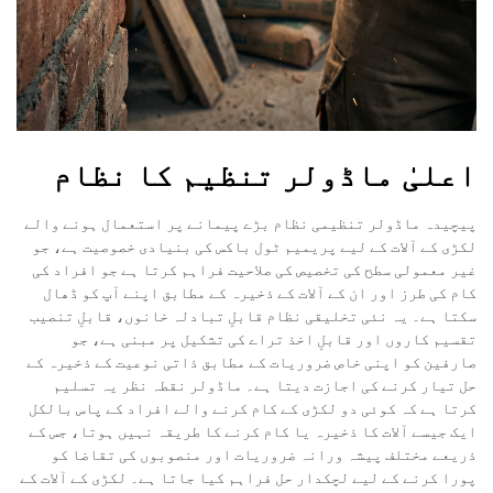
اعلیٰ ماڈولر تنظیم کا نظام
پیچیدہ ماڈولر تنظیمی نظام بڑے پیمانے پر استعمال ہونے والے
لکڑی کے آلات کے لیے پریمیم ٹول باکس کی بنیادی خصوصیت ہے، جو
غیر معمولی سطح کی تخصیص کی صلاحیت فراہم کرتا ہے جو افراد کی
کام کی طرز اور ان کے آلات کے ذخیرہ کے مطابق اپنے آپ کو ڈھال
سکتا ہے۔ یہ نئی تخلیقی نظام قابلِ تبادلہ خانوں، قابلِ تنصیب
تقسیم کاروں اور قابلِ اخذ تراے کی تشکیل پر مبنی ہے، جو
صارفین کو اپنی خاص ضروریات کے مطابق ذاتی نوعیت کے ذخیرہ کے
حل تیار کرنے کی اجازت دیتا ہے۔ ماڈولر نقطہ نظر یہ تسلیم
کرتا ہے کہ کوئی دو لکڑی کے کام کرنے والے افراد کے پاس بالکل
ایک جیسے آلات کا ذخیرہ یا کام کرنے کا طریقہ نہیں ہوتا، جس کے
ذریعے مختلف پیشہ ورانہ ضروریات اور منصوبوں کی تقاضا کو
پورا کرنے کے لیے لچکدار حل فراہم کیا جاتا ہے۔ لکڑی کے آلات کے