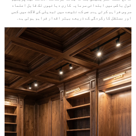
ٹول باکس میں ابتدائی سرمایہ کاری دہائیوں تک قابل اعتماد
سروس فراہم کرتی ہے، جس کے نتیجے میں تبدیلی کی لاگت میں کمی
اور مستقل کارکردگی کے ذریعے بہتر اقدار فراہم ہوتی ہے۔