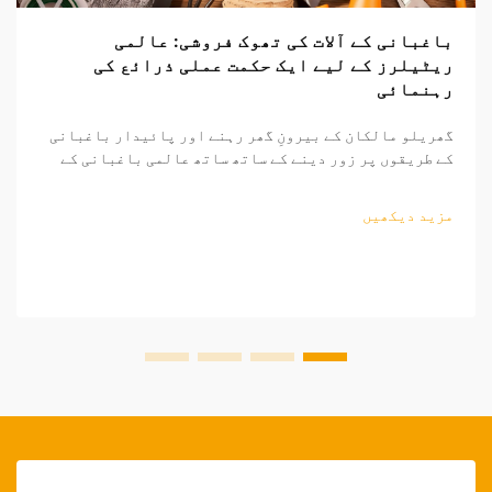
باغبانی کے آلات کی تھوک فروشی: عالمی
ریٹیلرز کے لیے ایک حکمت عملی ذرائع کی
رہنمائی
گھریلو مالکان کے بیرونِ گھر رہنے اور پائیدار باغبانی
کے طریقوں پر زور دینے کے ساتھ ساتھ عالمی باغبانی کے
اوزار کا منڈی مسلسل وسیع ہو رہی ہے۔ منافع بخش ساٹھی
فروخت کے مواقع تلاش کرنے والے ریٹیلرز کے لیے، باغبانی
مزید دیکھیں
کے اوزار کی ذرائع کاری کی پیچیدگیوں کو سمجھنا...