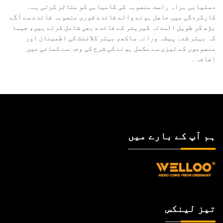
دستیابی براہ راست منصوبہ کی کامیابی کو متاثر کرتی ہے۔
کارکردگی میں حاصل ہونے والے فائدے فوری منصوبہ فائدے سے آگے
بڑھ کر طویل المدتہ کیریئر کے فائدے بھی شامل کرتے ہیں، جیسا
کہ بہتر شدہ پیشہ ورانہ ساکھ، بہتر کلائنٹ کی اطمینان اور
منصوبوں کے تیزی سے مکمل ہونے کی شرح کی وجہ سے کمائی میں
اضافہ۔
ہم آپ کے بارے میں
تیز لینکس