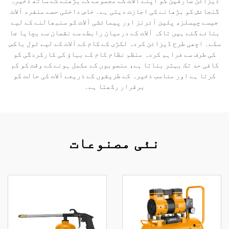
ڈیزائن صارفین کو اپنے آلات کے مجموعے کے بڑھنے کے ساتھ ذخیرہ
گنجائش کو بڑھانے کی اجازت دیتی ہے۔ خاص داخلی حصے منفرد آلات
جیسے چیسلز، پلین آئرنز اور پیمائشی آلات کو سنبھالنے کے لیے
بنائے گئے ہیں تاکہ آلات کے درمیان رابطے سے نقصان سے بچایا جا
سکے۔ اچھی طرح ڈیزائن کردہ لکڑی کے کام کے آلات کے لیے ٹول باکس
کی طرف سے فراہم کردہ منظم نظام کام کے بہاؤ کی کارکردگی کو
کافی حد تک بہتر بناتا ہے، منصوبوں کے مکمل ہونے کے وقت کو کم
کرتا ہے اور مناسب ذخیرہ کے طریقوں کے ذریعے آلات کی حالت کو
برقرار رکھتا ہے۔
نئی مصنوعات