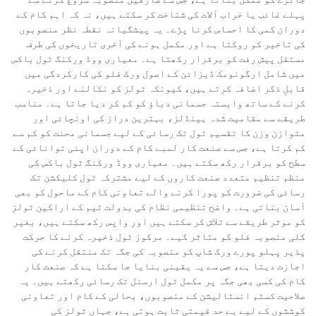
پہلے غائب یا خراب آلات کی شناخت کر سکتے ہیں، نہ کہ اہم کام کے
دوران کمی کا احساس کرنا پڑے۔ یہ پیشگیانہ نقطہ نظر منصوبوں
کی تاخیر کو روکتا ہے اور مکمل ہونے کی آخری تاریخوں کی طرف
مستقل پیش رفت کو برقرار رکھتا ہے۔ معیاری ووڈ ورکنگ ٹول باکس
میں شامل ارگونومک ڈیزائن کے اصول ورک فلو کی کارکردگی میں
قابلِ ذکر اضافہ کرتے ہیں، کیونکہ ٹولز کو نکالنے اور ذخیرہ
کرنے کے ساتھ وابستہ جسمانی دباؤ کو کم کر دیا جاتا ہے۔ مناسب
طریقے سے مقامیت شدہ ہینڈلز، بہترین دراز کی اونچائی اور
متوازن وزن کا تقسیم ٹول تک رسائی کے لیے جسمانی محنت کو کم سے
کم کرتا ہے، جس سے صنعت کار لمبے کام کے دوران اپنی توانائی کے
سطح کو برقرار رکھ سکتے ہیں۔ معیاری ووڈ ورکنگ ٹول باکس کی
منظم تنظیم متعدد صنعت کاروں کے لیے مشترکہ ٹول کلیکشن تک
رسائی کی ضرورت کو پورا کرنے والے تعاونی کام کے ماحول کو بھی
آسان بناتی ہے۔ واضح تنظیمی نظام کی بدولت ٹیم کے اراکین ٹولز
کو موثر طریقے سے تلاش کر سکتے ہیں اور واپس رکھ سکتے ہیں، بغیر
کلی منصوبہ فلو کو متاثر کیے۔ مرکوز ٹول ذخیرہ کرنے کا حرکت
پذیر پہلو پورے ورک شاپ کو منصوبہ کی جگہ تک منتقل کرنے کی
اجازت دیتا ہے، جس سے یہ یقینی بنایا جا سکتا ہے کہ صنعت کار
کام کی کسی بھی جگہ پر مکمل ٹول ارسنل تک رسائی رکھتے ہیں۔ یہ
صلاحیت کسٹم انسٹالیشن کے منصوبوں، بحالی کے کام اور تعاونی
کوششوں کے لیے بے حد قیمتی ثابت ہوتی ہے، جہاں ٹولز کی