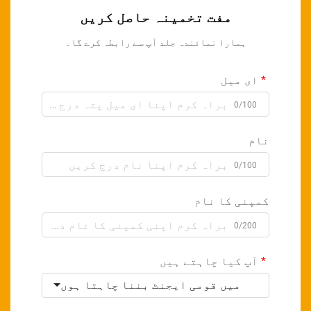
مفت تخمینہ حاصل کریں
ہمارا نمائندہ جلد آپ سے رابطہ کرے گا۔
ای میل
0/100
نام
0/100
کمپنی کا نام
0/200
آپ کیا چاہتے ہیں
میں قومی ایجنٹ بننا چاہتا ہوں