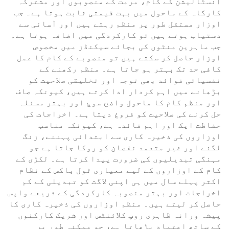
انسٹالیشن کے کام، مرمت کے منصوبوں اور مشترکہ
کارگاہ کے ماحول میں بہت قیمتی ثابت ہوتا ہے۔ جب
اوزار مستقل طور پر منظم رہتے ہیں اور آسانی سے
دستیاب ہوتے ہیں تو کارکردگی میں اضافہ ہوتا ہے۔
جب ماہرین منٹوں کی بجائے سیکنڈز میں مخصوص
اوزار حاصل کر سکتے ہیں تو منصوبے کے کام کا عمل
کافی حد تک بہتر ہو جاتا ہے۔ منظم رکھنے کے
نفسیاتی فوائد بھی توجہ اور تخلیقی صلاحیت کو
بڑھانے میں اہم کردار ادا کرتے ہیں، کیونکہ صاف
اور منظم کام کا ماحول واضح سوچ اور بہتر مسئلہ
حل کرنے کی صلاحیت کو فروغ دیتا ہے۔ اخراجات کی
حفاظت ایک اور اہم فائدہ ہے، کیونکہ مناسب
اوزاروں کی ذخیرہ کاری سے ابتدائی پہننے، زنگ
لگنے اور غیر متعمد نقصان کو روکا جاتا ہے جو
مہنگی تبدیلیوں کی ضرورت پیدا کرتا ہے۔ لکڑی کے
کام کے اوزاروں کے لیے معیاری ٹول باکس کے نظام
اکثر پہلے سال میں ہی اپنی لاگت کو تبدیلی کے کم
اخراجات اور بہتر منصوبہ کارکردگی کے ذریعے واپس
حاصل کر لیتے ہیں۔ منظم اوزاروں کی ذخیرہ کاری کا
پیشہ ورانہ ظاہری روپ کلائنٹس اور شریک کارکنوں
کے ساتھ اعتماد بڑھاتا ہے، جو ممکنہ طور پر