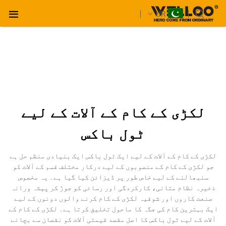
UR
لکڑی کے کام کے آلات کے لیے
ٹول باکس
لکڑی کے کام کے آلات کے لیے ایک ٹول باکس ایک بنیادی منظم حل ہے
جو لکڑی کے کام کے منصوبوں کے لیے درکار مختلف قسم کے آلات کو
سنبھالنے کے لیے خاص طور پر ڈیزائن کیا گیا ہے۔ یہ مخصوص
ذخیرہ نظام متانی، کارکردگی اور رسائی کو جوڑ کر پیشہ ورانہ
صنعت کاروں اور شوقیہ لکڑی کے کام کرنے والوں دونوں کے لیے
ایک بہترین کام کی جگہ کا ماحول تخلیق کرتا ہے۔ لکڑی کے کام کے
آلات کے لیے ٹول باکس کا اصل مقصد قیمتی آلات کو نقصان سے بچانے