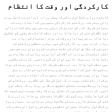
کارکردگی اور وقت کا انتظام
کاسٹوم ووڈ ورکنگ ٹول باکس کے پیشہ ورانہ ڈیزائن سے حاصل ہونے
والی بہتر شدہ ورک فلو کارکردگی منصوبوں کے انجام دینے کے
بنیادی طریقہ کار کو تبدیل کر دیتی ہے، جس میں وقت کھانے والی
ٹول تلاش کو ختم کر دیا جاتا ہے اور منظم کام کے طریقوں کو تشکیل
دیا جاتا ہے جو پیداواری وقت کے موثر استعمال کو زیادہ سے
زیادہ کرتے ہیں۔ یہ کارکردگی میں بہتری منطقی ورک فلو کے
نمونوں کے مطابق ٹولز کی حکمت عملی سے شروع ہوتی ہے، جس میں
اکثر استعمال ہونے والے آلات کو آسانی سے رسائی کے مقامات پر
رکھا جاتا ہے، جبکہ ثانوی ٹولز کو گہرے ذخیرہ کرنے کے علاقوں
میں منظم کیا جاتا ہے۔ اس منظم طریقہ کار سے ذہنی بوجھ کم ہوتا
ہے کیونکہ ٹول کے انتخاب کی ضروریات کے لیے خودکار ردِ عمل
پیدا ہوتے ہیں، جس سے صنعت کار منصوبے کے انجام دینے پر توجہ
برقرار رکھ سکتے ہیں، نہ کہ ٹول کی جگہ کی تلاش پر۔ ورک شاپ کی
پیداواری صلاحیت سے متعلق تحقیق سے ظاہر ہوتا ہے کہ منظم ٹول
ذخیرہ کرنے سے منصوبوں کے مکمل ہونے کا وقت بیس سے تیس فیصد تک
کم کیا جا سکتا ہے، کیونکہ تلاش کا وقت ختم ہو جاتا ہے اور ورک
فلو کی مسلسل جاری رہنے کی صلاحیت بہتر ہو جاتی ہے۔ معیاری ووڈ
ورکنگ ٹول باکس کا بصیرتی تنظیمی پہلو فوری ٹول انوینٹری کے
جائزے کو ممکن بناتا ہے، جس سے صارفین منصوبہ شروع کرنے سے