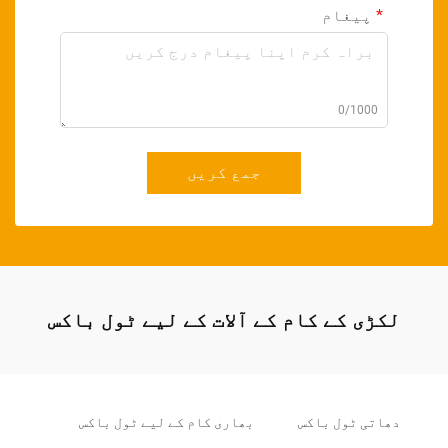
پیغام
0/1000
جمع کریں
لکڑی کے کام کے آلات کے لیے ٹول باکس
دھاتی ٹول باکس
بھاری کام کے لیے ٹول باکس