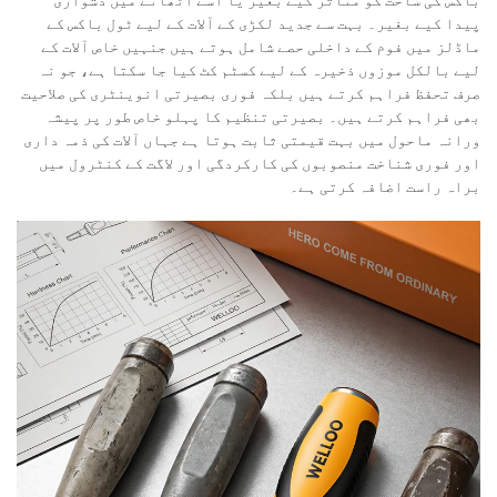
باکس کی ساخت کو متاثر کیے بغیر یا اسے اٹھانے میں دشواری
پیدا کیے بغیر۔ بہت سے جدید لکڑی کے آلات کے لیے ٹول باکس کے
ماڈلز میں فوم کے داخلی حصے شامل ہوتے ہیں جنہیں خاص آلات کے
لیے بالکل موزوں ذخیرہ کے لیے کسٹم کٹ کیا جا سکتا ہے، جو نہ
صرف تحفظ فراہم کرتے ہیں بلکہ فوری بصیرتی انوینٹری کی صلاحیت
بھی فراہم کرتے ہیں۔ بصیرتی تنظیم کا پہلو خاص طور پر پیشہ
ورانہ ماحول میں بہت قیمتی ثابت ہوتا ہے جہاں آلات کی ذمہ داری
اور فوری شناخت منصوبوں کی کارکردگی اور لاگت کے کنٹرول میں
براہ راست اضافہ کرتی ہے۔