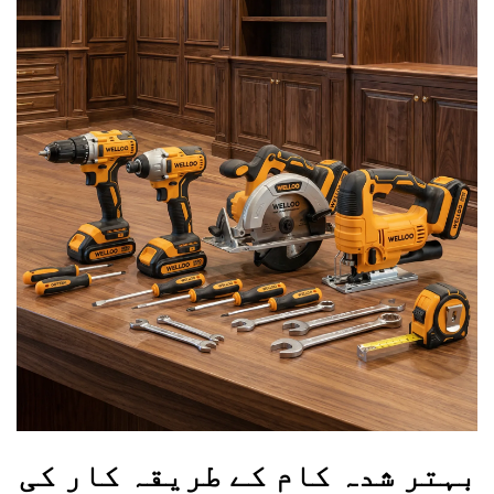
بہتر شدہ کام کے طریقہ کار کی