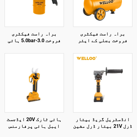
براہ راست فیکٹری
براہ راست فیکٹری
فروخت بجلی کے ایئر
فروخت 3.0-5.0bar ہائی
کمپریسر، ہوا کی
پریشر ایئر گن 1000cc
منتقلی 100 لیٹر/منٹ،
ایئر واش گن پنومیٹک
1300 ویٹ بجلی سے چلنے
ایئر گن
والا ایئر کولڈ کمپریسر
انڈسٹریل گریڈ بیتار
ہائی ٹارک 20V ایڈجسٹ
ڈرل 21V بیتار ڈرل مشین
ایبل ہائی پرفارمنس
ٹول لکڑی، پلاسٹک اور
امپیکٹ ڈرل سیٹس اور