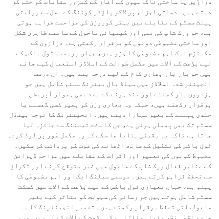
دراڑیں یا ساختی ناکامیوں کے آغاز کے کمزور مقامات کو ختم کر
دیتے ہیں۔ دھاتی اجزاء پر لاگو پاؤڈر کوٹنگ کے عمل سے روایتی
پینٹ سسٹم کے مقابلے میں بہتر کوروزن کی مزاحمت فراہم ہوتی
ہے، جو ورک شاپ کی نمی اور کیمیائی ماحول کے سامنے ظاہری شکل
اور ساختی مضبوطی دونوں کو برقرار رکھتی ہے۔ درازوں کے
مکینزم ایک اہم مضبوطی کا جزو ہیں، جہاں پریمیم ٹول باکس کے
لیے بڑھت کے آلات میں مکمل طوالت کے اسلاڈز استعمال کیے جاتے
ہیں جو بار بار بھاری کام کے لیے درجہ بند ہیں۔ ان درست
انجینئر شدہ اسلاڈز میں سیلڈ بال بیئرنگ سسٹم شامل ہیں جو
ہزاروں بار کھلنے اور بند ہونے کے بعد بھی ہموار آپریشن
برقرار رکھتے ہیں، جبکہ وہ بھاری وزن کو بغیر کسی گھسنے یا
جلدی پہننے کے بغیر سہارا دیتے ہیں۔ انجینئرنگ کا توجہ ہینڈل
سسٹم تک بھی پھیلی ہوئی ہے، جن کا سخت ٹیسٹنگ سے جائزہ لیا
جاتا ہے تاکہ یہ یقینی بنایا جا سکے کہ وہ مکمل طور پر لوڈ کردہ
ٹول باکس کی تشکیل کے ساتھ اٹھانے کی قوت کو برداشت کر سکیں۔
مضبوط کونوں کی تعمیر اور اثرات کے مقابلے میں مزاحم ڈیزائن
کے عناصر فعال ورک شاپ کے ماحول میں غیر متوقع گرنے اور ٹکراؤ
سے تحفظ فراہم کرتے ہیں۔ موسمی سیلنگ ایک اور اہم مضبوطی کا
پہلو ہے، جہاں معیاری ٹول باکس کے لیے بڑھت کے آلات میں گسکٹ
سسٹم شامل ہوتے ہیں جو رسائی کی سہولت کو متاثر کیے بغیر
ماحولیاتی تحفظ برقرار رکھتے ہیں۔ تعمیر انجینئرنگ کا یہ
جامع نقطہ نظر یقینی بناتا ہے کہ بڑھت کے آلات کے لیے پریمیم