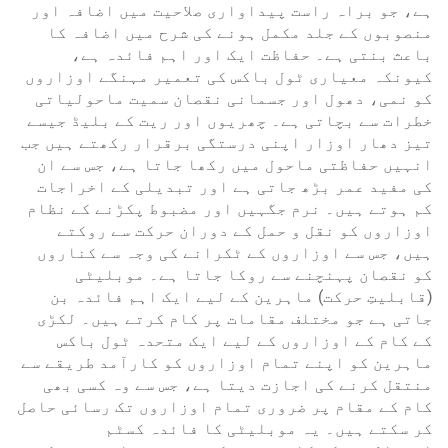
ہے، جو براہ راست پیداواری صلاحیت میں اضافہ اور
منصوبوں کے جلد مکمل ہونے کی شرح میں اضافہ کا
باعث بنتی ہے۔ حفاظت ایک اور اہم فائدہ ہے،
کیونکہ معیاری ٹول باکس کی تعمیر مہنگے اوزاروں
کو نمی، دھول اور جسمانی نقصان سمیت ماحولیاتی
خطرات سے بچاتی ہے۔ چھریوں اور ریت کے بلیڈ جیسے
تیز دھار اوزار اپنی درستگی برقرار رکھتے ہیں جب
انہیں حفاظتی ماحول میں رکھا جاتا ہے، جس سے ان
کی مفید عمر بڑھ جاتی ہے اور تبدیلی کے اخراجات
کم ہوتے ہیں۔ نرم جگہیں اور مضبوط پکڑنے کے نظام
اوزاروں کو نقل و حمل کے دوران حرکت سے روکتے
ہیں، جس سے اوزاروں کے ٹکرانے کی وجہ سے کناروں
کو نقصان پہنچنے سے روکا جاتا ہے۔ موبلیٹی
(قابلیتِ حرکت) ماہرین کے لیے ایک اہم فائدہ بن
جاتی ہے جو مختلف مقامات پر کام کرتے ہیں۔ لکڑی
کے کام کے اوزاروں کے لیے ایک متحدہ ٹول باکس
ماہرین کو اپنے تمام اوزاروں کو کارآمد طریقے سے
منتقل کرنے کی اجازت دیتا ہے، جس سے وہ کسی بھی
کام کے مقام پر ضروری تمام اوزاروں تک رسائی حاصل
کر سکتے ہیں۔ یہ موبلیٹی کا فائدہ کسٹم