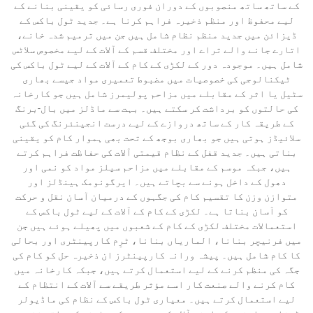
کے ساتھ ساتھ منصوبوں کے دوران فوری رسائی کو یقینی بنانے کے
لیے محفوظ اور منظم ذخیرہ فراہم کرنا ہے۔ جدید ٹول باکس کے
ڈیزائن میں جدید منظم نظام شامل ہیں جن میں ترمیم شدہ خانے،
اتارے جانے والے تراے اور مختلف قسم کے آلات کے لیے مخصوص سلاٹس
شامل ہیں۔ موجودہ دور کے لکڑی کے کام کے آلات کے لیے ٹول باکس کی
ٹیکنالوجی کی خصوصیات میں مضبوط تعمیری مواد جیسے بھاری
سٹیل یا اثر کے مقابلے میں مزاحم پولیمرز شامل ہیں جو کارخانہ
کی حالتوں کو برداشت کر سکتے ہیں۔ بہت سے ماڈلز میں بال-برنگ
کے طریقہ کار کے ساتھ دروازے کے لیے درست انجینئرنگ کی گئی
سلائیڈز ہوتی ہیں جو بھاری بوجھ کے تحت بھی ہموار کام کو یقینی
بناتی ہیں۔ جدید قفل کے نظام قیمتی آلات کی حفاظت فراہم کرتے
ہیں، جبکہ موسم کے مقابلے میں مزاحم سیلز مواد کو نمی اور
دھول کے داخل ہونے سے بچاتے ہیں۔ ایرگونومک ہینڈلز اور
متوازن وزن کا تقسیم کام کی جگہوں کے درمیان آسان نقل و حرکت
کو آسان بناتا ہے۔ لکڑی کے کام کے آلات کے لیے ٹول باکس کے
استعمالات مختلف لکڑی کے کام کے شعبوں میں پھیلے ہوئے ہیں جن
میں فرنیچر بنانا، الماریاں بنانا، ٹرِم کارپینٹری اور بحالی
کا کام شامل ہیں۔ پیشہ ورانہ کارپینٹرز ان ذخیرہ حل کو کام کی
جگہ کی منظم کرنے کے لیے استعمال کرتے ہیں، جبکہ کارخانہ میں
کام کرنے والے صنعت کار اسے مؤثر طریقے سے آلات کے انتظام کے
لیے استعمال کرتے ہیں۔ معیاری ٹول باکس کے نظام کی ماڈیولر