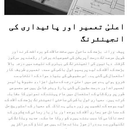
اعلیٰ تعمیر اور پائیداری کی
انجینئرنگ
پیشہ ورانہ بڑھت کے ماحول میں سخت حالات کو برداشت کرنے اور
طویل عرصے تک درست آپریشن کی خصوصیات برقرار رکھنے پر مرکوز
گزشتہ دہائیوں کی انجینئرنگ کی بہتری کے نتیجے میں درجہ بالا
بڑھت کے آلات کے لیے پریمیم ٹول باکس کی عمدہ تعمیری طریقہ کار
استعمال کی گئی ہے۔ اس مضبوطی کی بنیاد مواد کے انتخاب سے
شروع ہوتی ہے، جس میں اعلیٰ درجے کے سٹیل اجزاء، مضبوط پالیمر
تعمیرات اور درست مشین کی گئی ہارڈ ویئر شامل ہیں جو مجموعی
طور پر ورک شاپ کے استعمال میں عام پہننے کے نمونوں کا مقابلہ
کرتے ہیں۔ معیاری ٹول باکس کی ساختی انجینئرنگ بڑھت کے آلات کے
لیے بوجھ کے تقسیم پر زور دیتی ہے تاکہ کم معیار کے اسٹوریج حل
کے مسائل جو بھاری آلات کے بوجھ اور بار بار رسائی کے چکروں کے
تحت ناکامی کا سبب بنتے ہیں، کو روکا جا سکے۔ جدید ویلڈنگ کی
تکنیکوں سے بے دراز جوڑ بنائے جاتے ہیں جو تناؤ کے مراکز پر