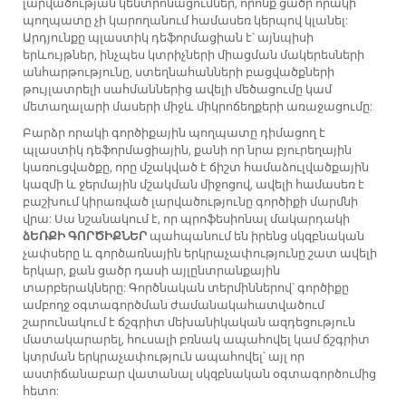
լարվածության կենտրոնացումներ, որոնք ցածր որակի
պողպատը չի կարողանում համասեռ կերպով կլանել:
Արդյունքը պլաստիկ դեֆորմացիան է՝ այնպիսի
երևույթներ, ինչպես կտրիչների միացման մակերեսների
անհարթությունը, ստեղնահանների բացվածքների
թույլատրելի սահմաններից ավելի մեծացումը կամ
մետաղալարի մասերի միջև միկրոճեղքերի առաջացումը:
Բարձր որակի գործիքային պողպատը դիմացող է
պլաստիկ դեֆորմացիային, քանի որ նրա բյուրեղային
կառուցվածքը, որը մշակված է ճիշտ համաձուլվածքային
կազմի և ջերմային մշակման միջոցով, ավելի համասեռ է
բաշխում կիրառված լարվածությունը գործիքի մարմնի
վրա: Սա նշանակում է, որ պրոֆեսիոնալ մակարդակի
ձԵՌՔԻ ԳՈՐԾԻՔՆԵՐ
պահպանում են իրենց սկզբնական
չափսերը և գործառնային երկրաչափությունը շատ ավելի
երկար, քան ցածր դասի այլընտրանքային
տարբերակները: Գործնական տերմիններով՝ գործիքը
ամբողջ օգտագործման ժամանակահատվածում
շարունակում է ճշգրիտ մեխանիկական ազդեցություն
մատակարարել, հուսալի բռնակ ապահովել կամ ճշգրիտ
կտրման երկրաչափություն ապահովել՝ այլ որ
աստիճանաբար վատանալ սկզբնական օգտագործումից
հետո: