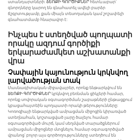
ստանդարտների:
ձԵՌՔԻ ԳՈՐԾԻՔՆԵՐ
հետևաբար՝
գնորդները կարող են գնահատել ավելի բարձր
ճշգրտությամբ, քան միայն տեսողական կամ շոշափելի
գնահատմամբ հնարավոր է:
Ինչպես է ստեղծված պողպատի
որակը ազդում գործիքի
երկարաժամկետ աշխատանքի
վրա
Չափային կայունություն կրկնվող
լարվածության տակ
Մասնագիտական միջավայրեր, որոնք ենթարկվում են
ձԵՌՔԻ ԳՈՐԾԻՔՆԵՐ
կրկնվող բեռնման ցիկլերի համար,
որոնք սովորական օգտագործման շաբաթների ընթացքում
կբացահայտեին պողպատի որակի թերությունները:
Կոռոզիայի ենթարկված ամրացման միջոցին կիրառված
ստեղնահան, կոշտացված լարը ծալելու համար
օգտագործված մուրճ, կամ սեղմված տարածքներում
ամրացման միջոցներ մտցնելու համար օգտագործված
վրանոց՝ բոլոր այս գործողությունները ստեղծում են