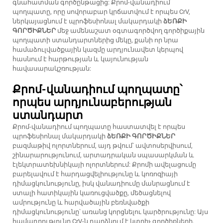
գնահատման գործընթացից: Քրոմ-վանադիում
պողպատը, որը սովորաբար կրճատվում է որպես CrV,
ներկայացնում է պրոֆեսիոնալ մակարդակի
ձԵՌՔԻ
ԳՈՐԾԻՔՆԵՐ
մեջ ամենաշատ օգտագործվող գործիքային
պողպատի ստանդարտներից մեկը, քանի որ նրա
համաձուլվածքային կազմը արդյունավետ կերպով
հասնում է հարթության և կայունության
հավասարակշռության:
Քրոմ-վանադիում պողպատը՝
որպես արդյունաբերության
ստանդարտ
Քրոմ-վանադիում պողպատը հաստատվել է որպես
պրոֆեսիոնալ մակարդակի
ձԵՌՔԻ ԳՈՐԾԻՔՆԵՐ
բազմաթիվ ոլորտներում, այդ թվում՝ ավտոսերվիսում,
շինարարությունում, արտադրական սպասարկման և
էլեկտրատեխնիկայի ոլորտներում: Քրոմի ավելացումը
բարելավում է հարդացվելիությունը և կոռոզիայի
դիմացկունությունը, իսկ վանադիումը մանրացնում է
ստալի հատիկային կառուցվածքը, մեծացնելով
ամրությունը և հարվածային բեռնվածքի
դիմացկունությունը՝ առանց կորցնելու կարծրությունը: Այս
համադրությունը CrV-ն դարձնում է կտրիչ գործիքների,