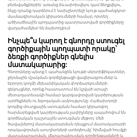
բեռնվածքներին՝ առանց ձևափոխվելու կամ ճեղքվելու,
ինչը դրանք դարձնում է նախընտրելի նյութ պահանջկոտ
մասնագիտական կիրառումների համար, որտեղ
ածխածնային պողպատից պատրաստված գործիքները
վաղաժամկետ են ձախողվում:
Ինչպե՞ս կարող է գնորդը ստուգել
գործիքային պողպատի որակը՝
ձեռքի գործիքներ գնելիս
մատակարարից:
Գնորդները պետք է պահանջեն նյութի սերտիֆիկատներ,
ջերմային մշակման գործընթացի վավերագրումներ և
երրորդ կողմի մեխանիկական փորձարկումների
զեկույցներ, որոնք հաստատում են նշված ստալի
մետաղատեսակի համար կարգավորված կարծրության
արժեքներն ու ձգողական ամրությունը: Հաճախորդի
կողմից մուտքային ստուգման համար կիրառվող
հարմարեցված կարծրության չափիչները ապահովում են
գործնական դաշտային ստուգման մեթոդ: Մեծ
ծավալներով մատակարարման դեպքում մատակարարի
որակավորման աուդիտների ստեղծումը՝ հիմնված հումքի
մատակարարման, մետաղաձուլման գործընթացների և