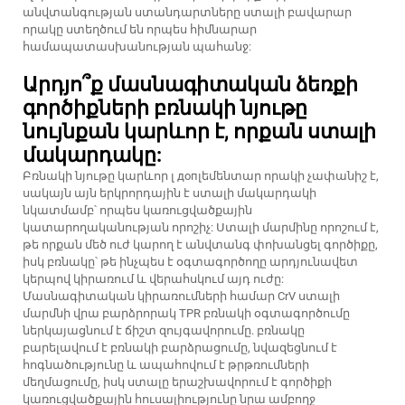
անվտանգության ստանդարտները ստալի բավարար
որակը ստեղծում են որպես հիմնարար
համապատասխանության պահանջ:
Արդյո՞ք մասնագիտական ձեռքի
գործիքների բռնակի նյութը
նույնքան կարևոր է, որքան ստալի
մակարդակը:
Բռնակի նյութը կարևոր լ допլեմենտար որակի չափանիշ է,
սակայն այն երկրորդային է ստալի մակարդակի
նկատմամբ՝ որպես կառուցվածքային
կատարողականության որոշիչ: Ստալի մարմինը որոշում է,
թե որքան մեծ ուժ կարող է անվտանգ փոխանցել գործիքը,
իսկ բռնակը՝ թե ինչպես է օգտագործողը արդյունավետ
կերպով կիրառում և վերահսկում այդ ուժը:
Մասնագիտական կիրառումների համար CrV ստալի
մարմնի վրա բարձրորակ TPR բռնակի օգտագործումը
ներկայացնում է ճիշտ զույգավորումը. բռնակը
բարելավում է բռնակի բարձրացումը, նվազեցնում է
հոգնածությունը և ապահովում է թրթռումների
մեղմացումը, իսկ ստալը երաշխավորում է գործիքի
կառուցվածքային հուսալիությունը նրա ամբողջ