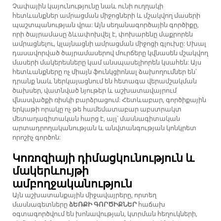
Չափային կայունությունը նաև ունի ուղղակի
հետևանքներ ամրացման միջոցների և մշակվող մասերի
պաշտպանության վրա: Այն սեղանագործային գործիքը,
որի ծայրամասը ձևափոխվել է, փոխարենը մաքրորեն
ամրացնելու, կլայնացնի ամրացման միջոցի գլուխը: Սխալ
դասավորված ծայրամասերով մուրճերը կվնասեն մշակվող
մասերի մակերեսները կամ անսպասելիորեն կսահեն: Այս
հետևանքները ոչ միայն ֆունկցիոնալ ձախողումներ են՝
դրանք նաև ներկայացնում են հետագա վերամշակման
ծախսեր, վատնված նյութեր և աշխատավայրում
վնասվածքի ռիսկի բարձրացում: Հետևաբար, գործիքային
երկաթի որակը ոչ թե համեմատաբար աբստրակտ
մետաղագիտական հարց է, այլ՝ մասնագիտական
արտադրողականության և անվտանգության կոնկրետ
որոշիչ գործոն:
Կոռոզիայի դիմացկունություն և
մակերևույթի
ամբողջականություն
Այն աշխատանքային միջավայրերը, որտեղ
մասնագետները
ձԵՌՔԻ ԳՈՐԾԻՔՆԵՐ
հաճախ
օգտագործվում են խոնավության, կտրման հեղուկների,