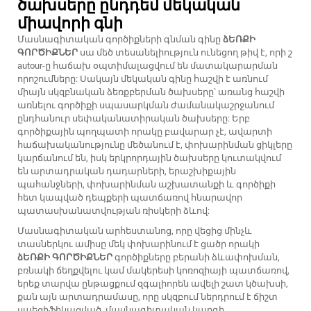
ծախսերը ընդդեմ մեկական
միավորի գնի
Մասնագիտական գործիքների գնման գինը
ձԵՌՔԻ
ԳՈՐԾԻՔՆԵՐ
սա մեծ տեսանելիություն ունեցող թիվ է, որի շ
autour-ը հաճախ օպտիմալացվում են մատակարարման
որոշումները: Սակայն մեկական գինը հաշվի է առնում
միայն սկզբնական ձեռքբերման ծախսերը՝ առանց հաշվի
առնելու գործիքի սպասարկման ժամանակաշրջանում
ընդհանուր սեփականատիրական ծախսերը: Երբ
գործիքային պողպատի որակը բավարար չէ, ավարտի
հաճախականությունը մեծանում է, փոխարինման ցիկլերը
կարճանում են, իսկ երկրորդային ծախսերը կուտակվում
են արտադրական դադարների, երաշխիքային
պահանջների, փոխարինման աշխատանքի և գործիքի
հետ կապված դեպքերի պատճառով հնարավոր
պատասխանատվության ռիսկերի ձևով:
Մասնագիտական արհեստանոց, որը վեցից մինչև
տասներկու ամիսը մեկ փոխարինում է ցածր որակի
ձԵՌՔԻ ԳՈՐԾԻՔՆԵՐ
գործիքները բերանի ձևափոխման,
բռնակի ճեղքվելու կամ մակերեսի կոռոզիայի պատճառով,
երեք տարվա ընթացքում զգալիորեն ավելի շատ կծախսի,
քան այն արտադրամասը, որը սկզբում ներդրում է ճիշտ
սպեցիֆիկացված, մասնագիտական կարգի