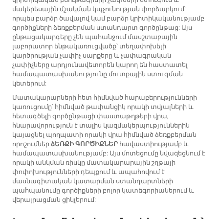
մակերեսային մշակման կպչունության փորձարկում՝
որպես բարձր ծավալով կամ բարձր կրիտիկականությամբ
գործիքների ձեռքբերման ստանդարտ գործընթաց: Այս
ընթացակարգերը չեն պահանջում մասշտաբային
լաբորատոր ենթակառուցվածք՝ տեղափոխելի
կարծրության չափիչ սարքերը և չափագրական
չափիչները արդյունավետորեն կարող են հաստատել
համապատասխանությունը մուտքային ստուգման
կետերում:
Մատակարարների հետ հիմնված հարաբերությունների
կառուցումը՝ հիմնված թափանցիկ որակի տվյալների և
հետագծելի գործընթացի փաստաթղթերի վրա,
հնարավորություն է տալիս կազմակերպություններին
կայացնել պողպատի որակի վրա հիմնված ձեռքբերման
որոշումներ
ձԵՌՔԻ ԳՈՐԾԻՔՆԵՐ
հավաստիությամբ և
համապատասխանությամբ: Այս մոտեցումը նվազեցնում է
որակի անկման ռիսկը մատակարարային շղթայի
փոփոխությունների դեպքում և ապահովում է
մասնագիտական կատարման ստանդարտների
պահպանումը գործիքների բոլոր կատեգորիաներում և
վերալրացման ցիկլերում: