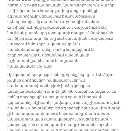
որոշում է, ոչ թե պարզապես նախընտրություն: Բարձր
ուժի կիրառման համար չափից փոքր գործիքի
օգտագործումը մեծացնում է լարվածության
կենտրոնացումը պտտման և բռնակի անցման
գոտիներում, ինչը արագացնում է մաշվածությունը՝
նույնիսկ բարեկարգ պողպատի դեպքում: Չափից մեծ
գործիքի օգտագործումը սահմանափակ տարածքում
ստեղծում է մուտքի և կառավարման
սահմանափակումներ, որոնք նվազեցնում են
ճշգրտությունը և մեծացնում անցանկալի
աշխատանքային մասի հետ շփման
հավանականությունը:
Այն կազմակերպությունները, որոնք ներդրում են ճիշտ
չափսի գործիքների հավաքածուներում՝
համապատասխանեցված իրենց կոնկրետ
առաջադրանքների պրոֆիլներին, մաքսիմալացնում են
իրենց գործիքային պողպատի որակի ներդրման
վերադարձը: Աշխարհի լավագույն նյութը չի ապահովում
օպտիմալ արդյունքներ, եթե գործիքի երկրաչափությունը
չի համապատասխանում կիրառմանը: Հետևաբար,
մասնագիտական մատակարարումը պետք է չափսի
ընտրությունն ու պողպատի որակը դիտարկի որպես
միասին օպտիմալացված փոփոխականներ գործիքների