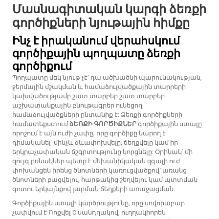
Մասնագիտական կարգի ձեռքի
գործիքների նյութային հիմքը
Ինչ է իրականում վերահսկում
գործիքային պողպատը ձեռքի
գործիքում
Պողպատը մեկ նյութ չէ՝ դա ածխածնի պարունակության,
ջերմային մշակման և համաձուլվածքային տարրերի
կախվածությամբ շատ տարբեր շատ տարբեր
աշխատանքային բնութագրեր ունեցող
համաձուլվածքների ընտանիք է: Ձեռքի գործիքների
համատեքստում
ձԵՌՔԻ ԳՈՐԾԻՔՆԵՐ
գործիքային ստալը
որոշում է այն ուժի չափը, որը գործիքը կարող է
դիմականել՝ մինչև ձևափոխվելը, ճեղքվելը կամ իր
երկրաչափական ճշգրտությունը կորցնելը: Օրինակ՝ մի
զույգ բռնակներ պետք է մեխանիկական զգալի ուժ
փոխանցեն իրենց ծնոտների կառուցվածքով՝ առանց
ծնոտների բացվելու, հարթակից շեղվելու կամ պտտման
գոտու երկայնքով լարման ճեղքերի առաջացման:
Գործիքային ստալի կարծրությունը, որը սովորաբար
չափվում է Ռոքվել C սանդղակով, ուղղակիորեն