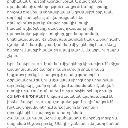
քիմիական նյութերի ազդեցության և բաց երկնքի
պայմանների առկայության դեպքում: Ստալի որակը
որոշում է ոչ միայն մեխանիկական ցուցանիշները, այլև
գործիքի մակերևույթի վատացման դեմ
դիմացկունությունը: Բարձր որակի ստալի
համաձուլվածքները, մասնավորապես՝ քրոմի
պարունակությամբ ստալերը, քրոմապատման,
նիկելապատման, ֆոսֆատապատման կամ սև օքսիդային
մշակման նման վերջնամշակման միջոցներից հետո ձեռք
են բերում ավելի համասեռ և լավ կպչուն մակերևույթային
շերտ:
Երբ մակերևույթի մշակման միջոցները կիրառվում են ճիշտ
պատրաստված բարձր որակի ստալի վրա, դրանց
կպչունությունը և ծածկույթի որակը զգալիորեն
գերազանցում են նույն մշակման միջոցների կիրառման
արդյունքները ցածր որակի կամ անհամասեռ մշակված
ստալի վրա: Սա նշանակում է, որ պրոֆեսիոնալ որակի
ձԵՌՔԻ ԳՈՐԾԻՔՆԵՐ
երկար ժամանակ պահպանում են
իրենց մակերևույթի պաշտպանությունը, դիմացկուն են
խոնավ միջավայրերում առաջացող կոռոզիայի
փոսիկներին և ամբողջ օգտագործման
ժամանակահատվածում պահպանում են իրենց տեսքը և
մաքրման հեշտությունը: Սննդի մշակման, դեղագործական