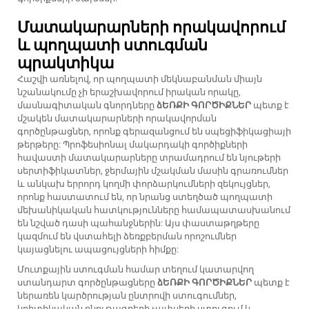
Մատակարարների որակավորում
և պողպատի ստուգման
պրակտիկա
Հաշվի առնելով, որ պողպատի մեկնաբանման միայն
նշանակումը չի երաշխավորում իրական որակը,
մասնագիտական գնորդները
ձԵՌՔԻ ԳՈՐԾԻՔՆԵՐ
պետք է
մշակեն մատակարարների որակավորման
գործընթացներ, որոնք գերազանցում են սպեցիֆիկացիայի
թերթերը: Պրոֆեսիոնալ մակարդակի գործիքների
հավաստի մատակարարները տրամադրում են նյութերի
սերտիֆիկատներ, ջերմային մշակման մասին գրառումներ
և անկախ երրորդ կողմի փորձարկումների զեկույցներ,
որոնք հաստատում են, որ նրանց ստեղծած պողպատի
մեխանիկական հատկությունները համապատասխանում
են նշված դասի պահանջներին: Այս փաստաթղթերը
կազմում են վստահելի ձեռքբերման որոշումներ
կայացնելու ապացույցների հիմքը:
Մուտքային ստուգման համար տեղում կատարվող
ստանդարտ գործընթացները
ձԵՌՔԻ ԳՈՐԾԻՔՆԵՐ
պետք է
ներառեն կարծրության ընտրովի ստուգումներ,
կրիտիկական բնութագրերի չափսերի ստուգում և