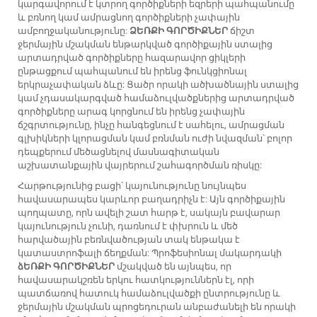
կարգավորում է կտրող գործիքների եզրերի պահպանումը
և բռնող կամ ամրացնող գործիքների չափային
ամբողջականությունը:
ՁԵՌՔԻ ԳՈՐԾԻՔՆԵՐ
ճիշտ
ջերմային մշակման ենթարկված գործիքային ստալից
արտադրված գործիքները հազարավոր ցիկլերի
ընթացքում պահպանում են իրենց ֆունկցիոնալ
երկրաչափական ձևը: Ցածր որակի ածխածնային ստալից
կամ չդասակարգված համաձուլվածքներից արտադրված
գործիքները արագ կորցնում են իրենց չափային
ճշգրտությունը, ինչը հանգեցնում է սահելու, ամրացման
գլխիկների կլորացման կամ բռնման ուժի նվազման՝ բոլոր
դեպքերում մեծացնելով մասնագիտական
աշխատանքային վայրերում շահագործման ռիսկը:
Հարթությունից բացի՝ կայունությունը նույնպես
հավասարապես կարևոր բաղադրիչն է: Այն գործիքային
պողպատը, որն ավելի շատ հարթ է, սակայն բավարար
կայունություն չունի, դառնում է փխրուն և մեծ
հարվածային բեռնվածության տակ ենթակա է
կատաստրոֆալի ճեղքման: Պրոֆեսիոնալ մակարդակի
ձԵՌՔԻ ԳՈՐԾԻՔՆԵՐ
մշակված են այնպես, որ
հավասարակշռեն երկու հատկություններն էլ, որի
պատճառով հատուկ համաձուլվածքի ընտրությունը և
ջերմային մշակման պրոցեդուրան անբաժանելի են որակի