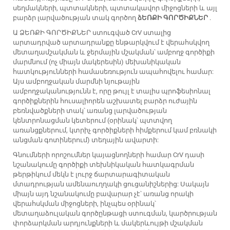
սեղմակների, պտտակների, պտտակավոր միջոցների և այլ
բարձր լարվածության տակ գործող
ձԵՌՔԻ ԳՈՐԾԻՔՆԵՐ
.
Ա
ՁԵՌՔԻ ԳՈՐԾԻՔՆԵՐ
ստուգված CrV ստալից
արտադրված արտադրանքը ենթարկվում է վերահսկվող
մետաղամշակման և ջերմային մշակման՝ ամբողջ գործիքի
մարմնում (ոչ միայն մակերեսին) մեխանիկական
հատկությունների համասեռություն ապահովելու համար:
Այս ամբողջական մարմնի նյութային
ամբողջականությունն է, որը թույլ է տալիս պրոֆեսիոնալ
գործիքներին հուսալիորեն աշխատել բարձր ուժային
բեռնվածքների տակ՝ առանց լարվածության
կենտրոնացման կետերում (օրինակ՝ պտտվող
առանցքներում, կտրիչ գործիքների հիմքերում կամ բռնակի
անցման գոտիներում) տեղային ավարտի:
Գնումների որոշումներ կայացնողների համար CrV դասի
նշանակումը գործիքի տեխնիկական հատկագրման
թերթիկում մեկն է լուրջ ճարտարագիտական
մտադրության ամենաուղղակի ցուցանիշներից: Սակայն
միայն այդ նշանակումը բավարար չէ՝ առանց որակի
վերահսկման միջոցների, ինչպես օրինակ՝
մետաղաձուլական գործընթացի ստուգման, կարծրության
փորձարկման արդյունքների և մակերևույթի մշակման