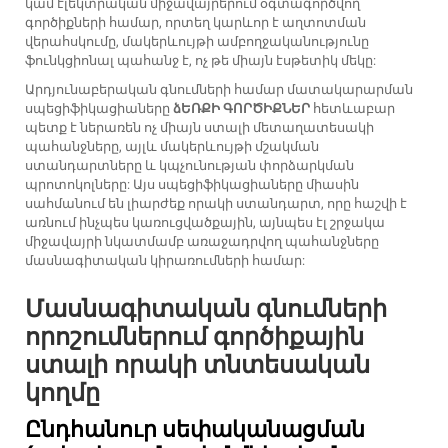
կամ էլեկտրական միջավայրերում օգտագործվող
գործիքների համար, որտեղ կարևոր է աղտոտման
վերահսկումը, մակերևույթի ամբողջականությունը
ֆունկցիոնալ պահանջ է, ոչ թե միայն էսթետիկ մեկը:
Արդյունաբերական գնումների համար մատակարարման
սպեցիֆիկացիաները
ձԵՌՔԻ ԳՈՐԾԻՔՆԵՐ
հետևաբար
պետք է ներառեն ոչ միայն ստալի մետաղատեսակի
պահանջները, այլև մակերևույթի մշակման
ստանդարտները և կպչունության փորձարկման
պրոտոկոլները: Այս սպեցիֆիկացիաները միասին
սահմանում են լիարժեք որակի ստանդարտ, որը հաշվի է
առնում ինչպես կառուցվածքային, այնպես էլ շրջակա
միջավայրի նկատմամբ առաջադրվող պահանջները
մասնագիտական կիրառումների համար:
Մասնագիտական գնումների
որոշումներում գործիքային
ստալի որակի տնտեսական
կողմը
Ընդհանուր սեփականացման