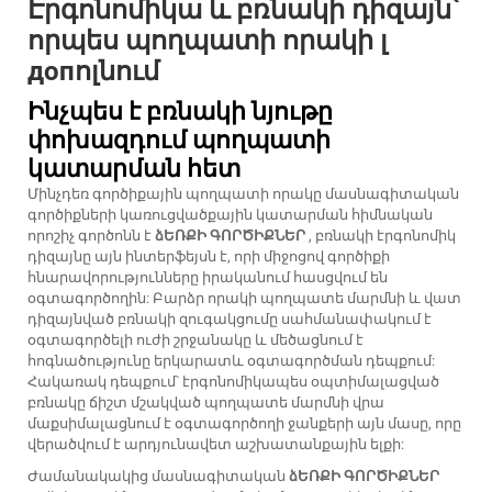
Էրգոնոմիկա և բռնակի դիզայն՝
որպես պողպատի որակի լ
допոլնում
Ինչպես է բռնակի նյութը
փոխազդում պողպատի
կատարման հետ
Մինչդեռ գործիքային պողպատի որակը մասնագիտական
գործիքների կառուցվածքային կատարման հիմնական
որոշիչ գործոնն է
ձԵՌՔԻ ԳՈՐԾԻՔՆԵՐ
, բռնակի էրգոնոմիկ
դիզայնը այն ինտերֆեյսն է, որի միջոցով գործիքի
հնարավորությունները իրականում հասցվում են
օգտագործողին: Բարձր որակի պողպատե մարմնի և վատ
դիզայնված բռնակի զուգակցումը սահմանափակում է
օգտագործելի ուժի շրջանակը և մեծացնում է
հոգնածությունը երկարատև օգտագործման դեպքում:
Հակառակ դեպքում՝ էրգոնոմիկապես օպտիմալացված
բռնակը ճիշտ մշակված պողպատե մարմնի վրա
մաքսիմալացնում է օգտագործողի ջանքերի այն մասը, որը
վերածվում է արդյունավետ աշխատանքային ելքի:
Ժամանակակից մասնագիտական
ձԵՌՔԻ ԳՈՐԾԻՔՆԵՐ