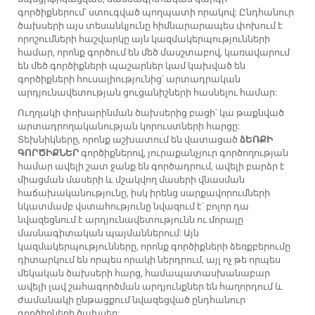
գործիքներում՝ ստուգված պողպատի որակով: Ընդհանուր
ծախսերի այս տեսանկյունը հիմնարարապես փոխում է
որոշումների հաշվարկը այն կազմակերպությունների
համար, որոնք գործում են մեծ մասշտաբով, կառավարում
են մեծ գործիքների պաշարներ կամ կախված են
գործիքների հուսալիությունից՝ արտադրական
արդյունավետության ցուցանիշների հասնելու համար:
Ուղղակի փոխարինման ծախսերից բացի՝ կա թաքնված
արտադրողականության կորուստների հարցը:
Տեխնիկները, որոնք աշխատում են վատացած
ձԵՌՔԻ
ԳՈՐԾԻՔՆԵՐ
գործիքներով, յուրաքանչյուր գործողության
համար ավելի շատ ջանք են գործադրում, ավելի բարձր է
միացման մասերի և մշակվող մասերի վնասման
հաճախականությունը, իսկ իրենց սարքավորումների
նկատմամբ վստահությունը նվազում է՝ բոլոր դա
նվազեցնում է արդյունավետությունն ու մորալը
մասնագիտական պայմաններում: Այն
կազմակերպությունները, որոնք գործիքների ձեռքբերումը
դիտարկում են որպես որակի ներդրում, այլ ոչ թե որպես
մեկական ծախսերի հարց, համապատասխանաբար
ավելի լավ շահագործման արդյունքներ են հաղորդում և
ժամանակի ընթացքում նվազեցված ընդհանուր
գործիքների ծախսեր: