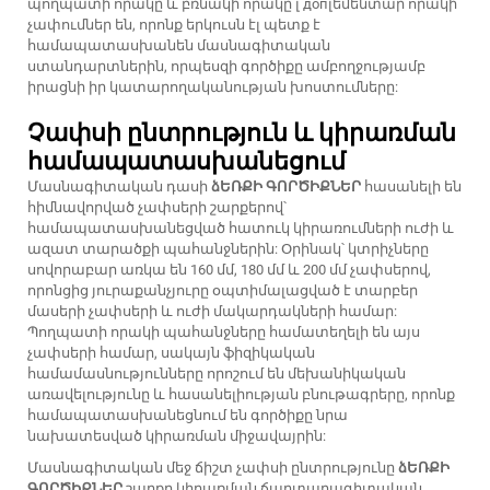
պողպատի որակը և բռնակի որակը լ допլեմենտար որակի
չափումներ են, որոնք երկուսն էլ պետք է
համապատասխանեն մասնագիտական
ստանդարտներին, որպեսզի գործիքը ամբողջությամբ
իրացնի իր կատարողականության խոստումները:
Չափսի ընտրություն և կիրառման
համապատասխանեցում
Մասնագիտական դասի
ձԵՌՔԻ ԳՈՐԾԻՔՆԵՐ
հասանելի են
հիմնավորված չափսերի շարքերով՝
համապատասխանեցված հատուկ կիրառումների ուժի և
ազատ տարածքի պահանջներին: Օրինակ՝ կտրիչները
սովորաբար առկա են 160 մմ, 180 մմ և 200 մմ չափսերով,
որոնցից յուրաքանչյուրը օպտիմալացված է տարբեր
մասերի չափսերի և ուժի մակարդակների համար:
Պողպատի որակի պահանջները համատեղելի են այս
չափսերի համար, սակայն ֆիզիկական
համամասնությունները որոշում են մեխանիկական
առավելությունը և հասանելիության բնութագրերը, որոնք
համապատասխանեցնում են գործիքը նրա
նախատեսված կիրառման միջավայրին:
Մասնագիտական մեջ ճիշտ չափսի ընտրությունը
ձԵՌՔԻ
ԳՈՐԾԻՔՆԵՐ
շարքը կիրառման ճարտարագիտական