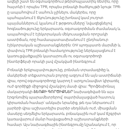
ավելի շատ են օգտագործում թերմոպլաստիկ ռետին, որը
հայտնի է որպես TPR, որպես բռնակի ծածկույթի նյութ: TPR-
ը ապահովում է սահուն չլինելու մակերես, որը
պահպանում է ճկունությունը խոնավ կամ յուղոտ
պայմաններում, կլանում է թրթռումները՝ նվազեցնելով
հոգնածությունը երկարատև օգտագործման ժամանակ և
ապահովում է էլեկտրական մեկուսացման որոշակի
աստիճան, որը համապատասխանում է ընդհանուր
էլեկտրական աշխատանքներին: CrV պողպատե մարմնի և
փափուկ TPR բռնակի համադրությունը ներկայացնում է
կառուցվածքային կատարումն ու օգտագործողի
ինտերֆեյսի որակի լավ մշակված ինտեգրում:
Բռնակի երկրաչափությունը, բռնման տրամագիծը և
մակերեսի տեքստուրան բոլորը ազդում են այն աստիճանի
վրա, որով օգտագործողը կարող է արդյունավետ կիրառել
ուժ գործիքի միջոցով մշակվող մասի վրա: Պրոֆեսիոնալ
մակարդակի
ձԵՌՔԻ ԳՈՐԾԻՔՆԵՐ
նախագծված են այս
էրգոնոմիկ պարամետրերով՝ օպտիմալացված հատուկ
կիրառման համար՝ անկախ նրանից, թե դա ներառում է
լարերի վրա աշխատելիս բարձր սեղմման ուժ, միացման
մասերը սեղմելիս երկարատև բռնակային ուժ կամ ճշգրիտ
կառավարում մանր հավաքածուի աշխատանքների
համար: Այս նախագծային ինտեգրումը նշանակում է, որ