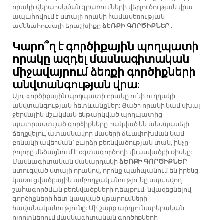
որակի վերահսկման գրառումների վերլուծության վրա,
ապահովում է ստալի որակի համասեռության
ամենահուսալի երաշխիքը
ձԵՌՔԻ ԳՈՐԾԻՔՆԵՐ
.
Կարո՞ղ է գործիքային պողպատի
որակը ազդել մասնագիտական
միջավայրում ձեռքի գործիքների
անվտանգության վրա:
Այո, գործիքային պողպատի որակը ունի ուղղակի
անվտանգության հետևանքներ: Ցածր որակի կամ սխալ
ջերմային մշակման ենթարկված պողպատից
պատրաստված գործիքները հակված են անսպասելի
ճեղքվելու, ատամնավոր մասերի ձևափոխման կամ
բռնակի ավերման՝ բարձր բեռնվածության տակ, ինչը
բոլորը մեծացնում է օգտագործողի վնասվածքի ռիսկը:
Մասնագիտական մակարդակի
ձԵՌՔԻ ԳՈՐԾԻՔՆԵՐ
ստուգված ստալի որակով, որոնք պահպանում են իրենց
կառուցվածքային ամբողջականությունը սպասվող
շահագործման բեռնվածքների դեպքում, նվազեցնելով
գործիքների հետ կապված վթարումների
հավանականությունը: Մի շարք արդյունաբերական
ոլորտներում մասնագիտական գործիքների