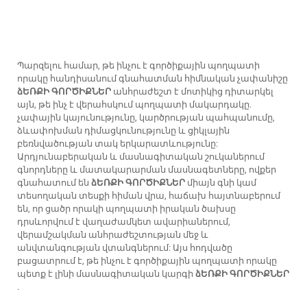
Պարզելու համար, թե ինչու է գործիքային պողպատի
որակը հանդիսանում գնահատման հիմնական չափանիշը
ձԵՌՔԻ ԳՈՐԾԻՔՆԵՐ
անհրաժեշտ է մոտիկից դիտարկել
այն, թե ինչ է վերահսկում պողպատի մակարդակը.
չափային կայունությունը, կարծրության պահպանումը,
ձևափոխման դիմացկունությունը և ցիկլային
բեռնվածության տակ երկարատևությունը:
Արդյունաբերական և մասնագիտական շուկաներում
գնորդները և մատակարարման մասնագետները, ովքեր
գնահատում են
ձԵՌՔԻ ԳՈՐԾԻՔՆԵՐ
միայն գնի կամ
տեսողական տեսքի հիման վրա, հաճախ հայտնաբերում
են, որ ցածր որակի պողպատի իրական ծախսը
դրսևորվում է վաղաժամկետ ավարիաներում,
վերամշակման անհրաժեշտության մեջ և
անվտանգության վտանգներում: Այս հոդվածը
բացատրում է, թե ինչու է գործիքային պողպատի որակը
պետք է լինի մասնագիտական կարգի
ձԵՌՔԻ ԳՈՐԾԻՔՆԵՐ
.