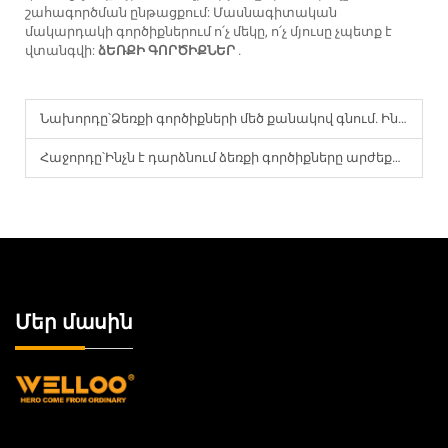
շահագործման ընթացքում: Մասնագիտական
մակարդակի գործիքներում ո՛չ մեկը, ո՛չ մյուսը չպետք է
վտանգվի:
ձԵՌՔԻ ԳՈՐԾԻՔՆԵՐ
.
Նախորդը՝
Ձեռքի գործիքների մեծ քանակով գնում. Ինչպես ստուգել ISO ստանդարտները համաշխարհային տրանսպորտային տրամադրումների համար
Հաջորդը՝
Ինչն է դարձնում ձեռքի գործիքները արժեքավոր 2026 թվականին։
Մեր մասին