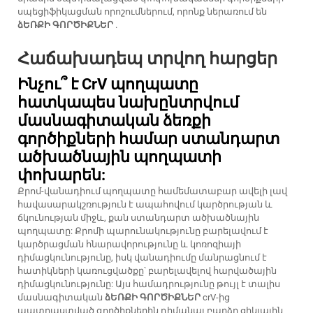
սպեցիֆիկացման որոշումներում, որոնք ներառում են
ձԵՌՔԻ ԳՈՐԾԻՔՆԵՐ
.
Հաճախադեպ տրվող հարցեր
Ինչու՞ է CrV պողպատը
հատկապես նախընտրվում
մասնագիտական ձեռքի
գործիքների համար ստանդարտ
ածխածնային պողպատի
փոխարեն:
Քրոմ-վանադիում պողպատը համեմատաբար ավելի լավ
հավասարակշռություն է ապահովում կարծրության և
ճկունության միջև, քան ստանդարտ ածխածնային
պողպատը: Քրոմի պարունակությունը բարելավում է
կարծրացման հնարավորությունը և կոռոզիայի
դիմացկունությունը, իսկ վանադիումը մանրացնում է
հատիկների կառուցվածքը՝ բարելավելով հարվածային
դիմացկունությունը: Այս համադրությունը թույլ է տալիս
մասնագիտական
ձԵՌՔԻ ԳՈՐԾԻՔՆԵՐ
crV-ից
պատրաստված գործիքներին դիմանալ բարձր ցիկլային