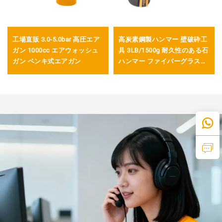
工場直販 3.0-5.0bar 高圧エア
高炭素鋼製ハンマー 壁破砕工
ガン 1000cc エアウォッシュ
具 3LB/1500g 耐久性のある石
ガン ペンキ式エアガン
ハンマー ファイバーグラスハ
ンドル付き