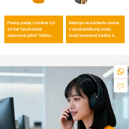
Priamy predaj z továrne 3,0-
Nástroje na búchanie muriva
5,0 bar Vysokotlaká
z vysokouhlíkovej ocele,
vzduchová pištoľ 1000cc
trvalý kameňový kladivo 3
Myjúca vzduchová pištoľ
LB/1500 g s rukoväťou z
Pneumatická vzduchová
skleneného vlákna
pištoľ