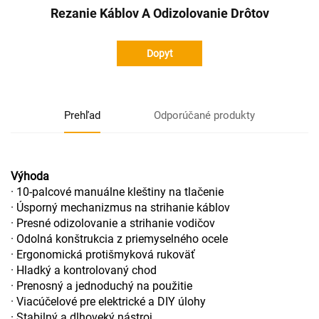
Rezanie Káblov A Odizolovanie Drôtov
Dopyt
Prehľad
Odporúčané produkty
Výhoda
· 10-palcové manuálne kleštiny na tlačenie
· Úsporný mechanizmus na strihanie káblov
· Presné odizolovanie a strihanie vodičov
· Odolná konštrukcia z priemyselného ocele
· Ergonomická protišmyková rukoväť
· Hladký a kontrolovaný chod
· Prenosný a jednoduchý na použitie
· Viacúčelové pre elektrické a DIY úlohy
· Stabilný a dlhoveký nástroj