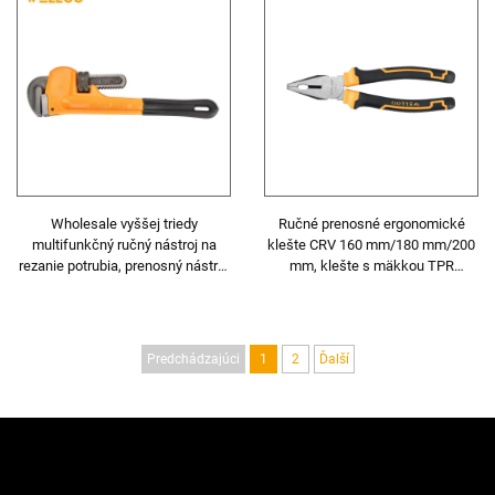
Wholesale vyššej triedy
Ručné prenosné ergonomické
multifunkčný ručný nástroj na
klešte CRV 160 mm/180 mm/200
rezanie potrubia, prenosný nástroj
mm, klešte s mäkkou TPR
na rezanie ocele 27 mm, PVC rúr,
rukoväťou
plastových rúr
Predchádzajúci
1
2
Ďalší