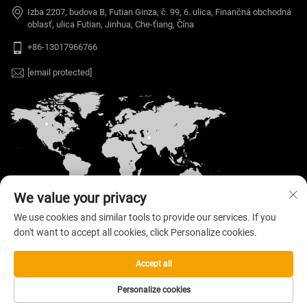
Izba 2207, budova B, Futian Ginza, č. 99, 6. ulica, Finančná obchodná
oblasť, ulica Futian, Jinhua, Che-ťiang, Čína
+86-13017966766
[email protected]
We value your privacy
We use cookies and similar tools to provide our services. If you
don't want to accept all cookies, click Personalize cookies.
Autorské práva © 2026 Welloo Electronic
Technology Co., Ltd. Vyhradené všetky práva. —
Zásady ochrany súkromia
Accept all
Personalize cookies