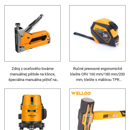
rezbárske práce
Zdroj z oceľového továrne
Ručné prenosné ergonomické
manuálnej pištole na klince,
klešte CRV 160 mm/180 mm/200
špeciálna manuálna pištoľ na
mm, klešte s mäkkou TPR
klince pre domáce dekorácie a
rukoväťou
drevené výrobky