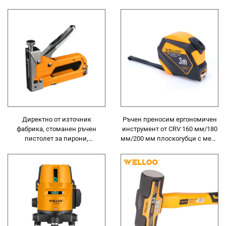
удобна TPR дръжка за
графичен нож за рязане с 3 бр.
дърворезба
острие
Директно от източник
Ръчен преносим ергономичен
фабрика, стоманен ръчен
инструмент от CRV 160 мм/180
пистолет за пирони,
мм/200 мм плоскогубци с мека
специален ръчен пистолет за
дръжка от TPR
пирони за домашна украса и
дървени изделия