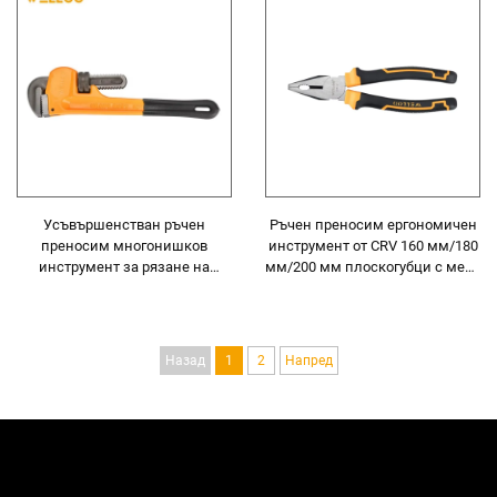
Усъвършенстван ръчен
Ръчен преносим ергономичен
преносим многонишков
инструмент от CRV 160 мм/180
инструмент за рязане на
мм/200 мм плоскогубци с мека
тръби, преносим рязач на
дръжка от TPR
стоманени тръби от 27 мм, PVC
рязач, рязач на пластмасови
тръби
Назад
1
2
Напред