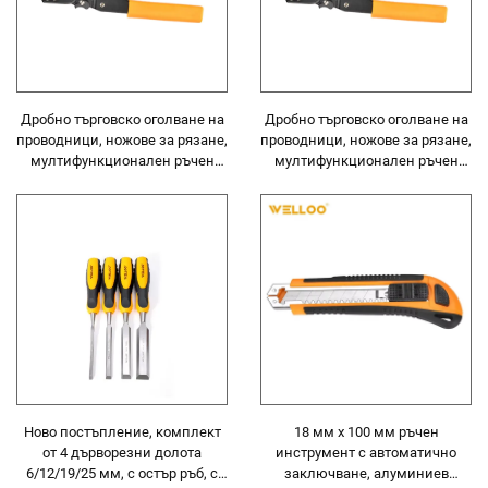
Дробно търговско оголване на
Дробно търговско оголване на
проводници, ножове за рязане,
проводници, ножове за рязане,
мултифункционален ръчен
мултифункционален ръчен
инструмент, 7'' мини оголвател
инструмент, 7'' мини оголвател
за проводници за оголване и
за проводници за оголване и
рязане
рязане
Ново постъпление, комплект
18 мм x 100 мм ръчен
от 4 дърворезни долота
инструмент с автоматично
6/12/19/25 мм, с остър ръб, с
заключване, алуминиев