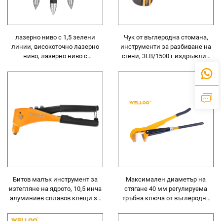
лазерно ниво с 1,5 зелени
Чук от въглеродна стомана,
линии, високоточно лазерно
инструменти за разбиване на
ниво, лазерно ниво с
стени, 3LB/1500 г издръжлив
батерийно захранване
каменен чук с фибростъклена
дръжка
Битов малък инструмент за
Максимален диаметър на
изтегляне на ядрото, 10,5 инча
стягане 40 мм регулируема
алуминиев сплавов клещи за
тръбна ключа от въглеродна
заклепване, инструмент за
стомана за водопроводни
слепи заклепки
тръби