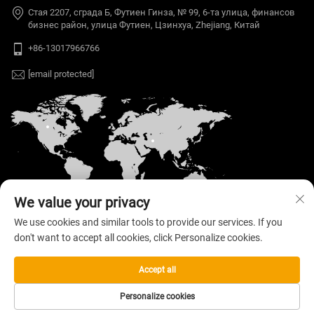
Стая 2207, сграда Б, Футиен Гинза, № 99, 6-та улица, финансов
бизнес район, улица Футиен, Цзинхуа, Zhejiang, Китай
+86-13017966766
[email protected]
We value your privacy
We use cookies and similar tools to provide our services. If you
don't want to accept all cookies, click Personalize cookies.
Автоматен © 2026 Welloo Electronic Technology
Co., Ltd. Всички права запазени. —
Политика за
поверителност
Accept all
Personalize cookies