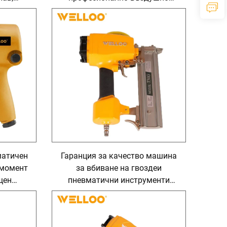
ия при
разпръскващо пистолетче,
олет за
преносимо пистолетче за
семейство
матичен
Гаранция за качество машина
 момент
за вбиване на гвоздеи
щен
пневматични инструменти
мент
машина за вбиване на дървени
гвоздеи