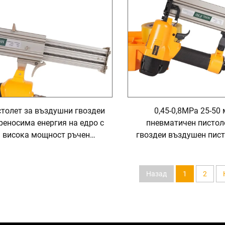
толет за въздушни гвоздеи
0,45-0,8MPa 25-50
преносима енергия на едро с
пневматичен пистол
висока мощност ръчен
гвоздеи въздушен пист
пистолет за гвоздеи
гвоздеи дървообраб
въздушни инструм
пневматичен пистол
Назад
1
2
гвоздеи