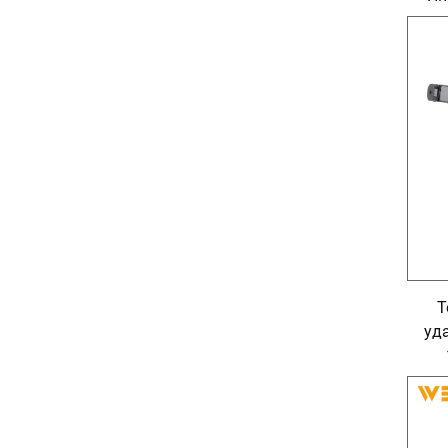
б
Т
уд
ел