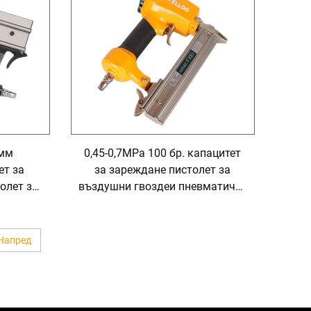
 мм
0,45-0,7MPa 100 бр. капацитет
ет за
за зареждане пистолет за
олет за
въздушни гвоздеи пневматичен
отващи
дървен пистолет за гвоздеи
енти
машина
ет за
Напред