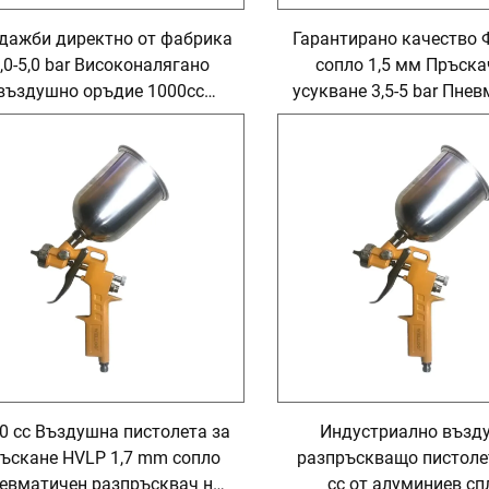
дажби директно от фабрика
Гарантирано качество 
,0-5,0 bar Високоналягано
сопло 1,5 мм Пръска
въздушно оръдие 1000cc
усукване 3,5-5 bar Пне
Въздушно миещо оръдие
пръскачка
вматично въздушно оръдие
0 cc Въздушна пистолета за
Индустриално възд
ъскане HVLP 1,7 mm сопло
разпръскващо пистоле
евматичен разпръсквач на
cc от алуминиев сп