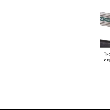
Пис
с 