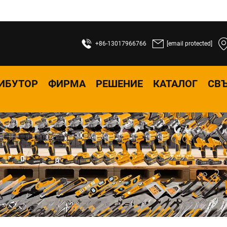
+86-13017966766
[email protected]
ИБУТОР
ФИРМА
РЕШЕНИЕ
КАТАЛОГ
СВЪ