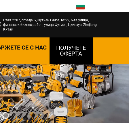
BG
Стая 2207, сграда Б, Футиен Гинза, № 99, 6-та улица,
финансов бизнес район, улица Футиен, Цзинхуа, Zhejiang,
Китай
РЖЕТЕ СЕ С НАС
ПОЛУЧЕТЕ
ОФЕРТА