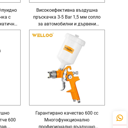
Флуидно
Високоефективна въздушна
чка с
пръскачка 3-5 Bar 1,5 мм сопло
вматична
за автомобилни и дървени
покрития
ушно
Гарантирано качество 600 cc
тче 600
Многофункционално
лав,
професионално въздушно