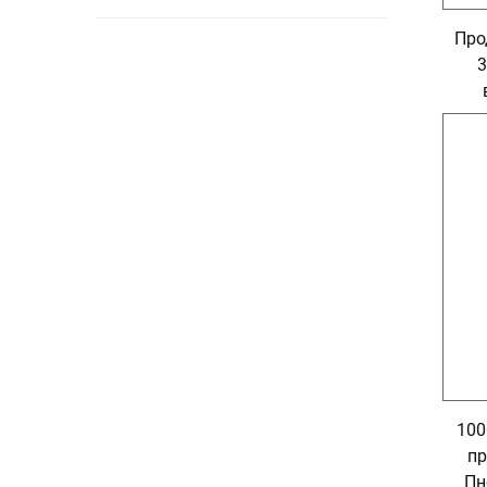
Про
3
Пне
100
пр
Пн