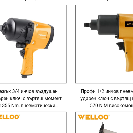
оя за автомобили и мебели
подаване по гравитац
високо налягане, пист
боя
ежък 3/4 инчов въздушен
Профи 1/2 инчов пнев
арен ключ с въртящ момент
ударен ключ с въртящ
1355 Nm, пневматически
570 N.M високомо
ектроинструмент за ремонт
пневматичен инстру
на автомобили