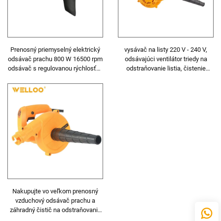
Prenosný priemyselný elektrický
vysávač na listy 220 V - 240 V,
odsávač prachu 800 W 16500 rpm
odsávajúci ventilátor triedy na
odsávač s regulovanou rýchlosťou
odstraňovanie listia, čistenie
pre čistenie
terás, ventilátory na starostlivosť o
trávnik
Nakupujte vo veľkom prenosný
vzduchový odsávač prachu a
záhradný čistič na odstraňovanie
listia, voľnobehové otáčky 13000