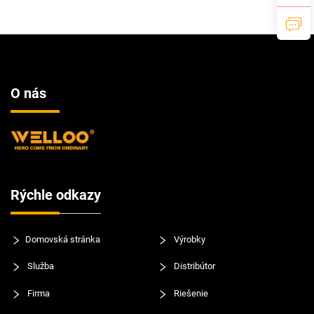
rpm, fúkače na listy
O nás
Rýchle odkazy
Domovská stránka
Výrobky
Služba
Distribútor
Firma
Riešenie