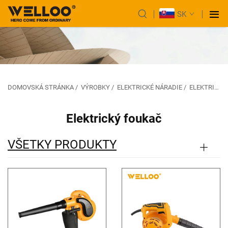
SK
DOMOVSKÁ STRÁNKA
/
VÝROBKY
/
ELEKTRICKÉ NÁRADIE
/
ELEKTRICKÝ VYSÁVAČ
Elektrický foukač
VŠETKY PRODUKTY