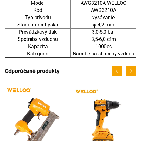
Model
AWG3210A WELLOO
Kód
AWG3210A
Typ prívodu
vysávanie
Štandardná tryska
φ 4,2 mm
Prevádzkový tlak
3,0-5,0 bar
Spotreba vzduchu
3,5-6,0 cfm
Kapacita
1000cc
Kategória
Náradie na stlačený vzduch
Odporúčané produkty