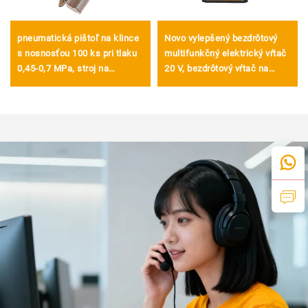
pneumatická pištoľ na klince
Novo vylepšený bezdrôtový
s nosnosťou 100 ks pri tlaku
multifunkčný elektrický vŕtač
0,45-0,7 MPa, stroj na
20 V, bezdrôtový vŕtač na
klincovanie dreva
vŕtanie do kovu