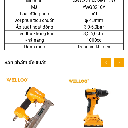
Mô hình
AWG3210A WELLOO
Mã
AWG3210A
Loại đầu phun
hút
Vòi phun tiêu chuẩn
φ 4,2mm
Áp suất hoạt động
3,0-5,0bar
Tiêu thụ không khí
3,5-6,0cfm
Khả năng
1000cc
Danh mục
Dụng cụ khí nén
Sản phẩm đề xuất