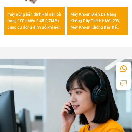
máy súng bắn đinh khí nén tải
Máy Khoan Điện Đa Năng
trọng 100 chiếc 0,45-0,7MPa
Không Dây Thế Hệ Mới 20V,
dụng cụ đóng đinh gỗ khí nén
Máy Khoan Không Dây Để
Khoan Kim Loại