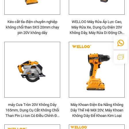
Kéo cắt tỉa điện chuyên nghiệp
WELLOO Máy Rửa Áp Lực Cao,
không chổi than SK5 20mm chạy
Máy Rửa Xe, Dụng Cụ Điện 20V
pin 20V không dây
Không Dây, Máy Rửa Di Động Cho
Vệ Sinh Gia Đình
máy Cưa Tròn 20V Không Dây
Máy Khoan Điện Đa Năng Không
165mm, Dụng Cụ Cắt Không Chổi
Dây Thế Hệ Mới 20V, Máy Khoan
Than Pin Li-Ion Có Điều Chỉnh Độ
Không Dây Để Khoan Kim Loại
Sâu Cắt Gỗ Và Kim Loại Cho Tự
Làm & Xây Dựng