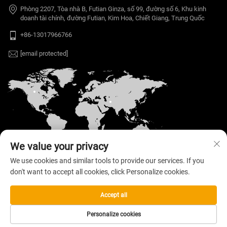
Phòng 2207, Tòa nhà B, Futian Ginza, số 99, đường số 6, Khu kinh
doanh tài chính, đường Futian, Kim Hoa, Chiết Giang, Trung Quốc
+86-13017966766
[email protected]
We value your privacy
We use cookies and similar tools to provide our services. If you
don't want to accept all cookies, click Personalize cookies.
Bản quyền © 2026 Công ty TNHH Công nghệ Điện
tử Welloo. Mọi quyền được bảo lưu. —
Chính sách
bảo mật
Accept all
Personalize cookies