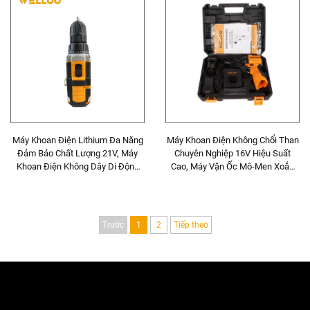
Máy Khoan Điện Lithium Đa Năng
Máy Khoan Điện Không Chổi Than
Đảm Bảo Chất Lượng 21V, Máy
Chuyên Nghiệp 16V Hiệu Suất
Khoan Điện Không Dây Di Động
Cao, Máy Vặn Ốc Mô-Men Xoắn
Với 2 Bộ Pin
Cao Cho Gia Đình & Xưởng
Trước
1
2
Tiếp theo